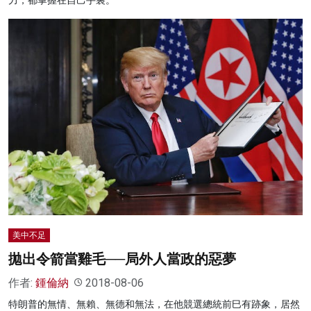
美中不足
拋出令箭當雞毛──局外人當政的惡夢
作者:
鍾倫納
2018-08-06
特朗普的無情、無賴、無德和無法，在他競選總統前巳有跡象，居然