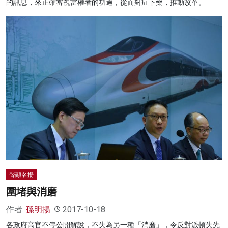
的訊息，來正確審視當權者的功過，從而對症下藥，推動改革。
聲顯名揚
圍堵與消磨
作者:
孫明揚
2017-10-18
各政府高官不停公開解說，不失為另一種「消磨」，令反對派頓失先