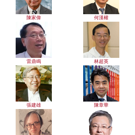
陳家偉
何漢權
雷鼎鳴
林超英
張建雄
陳章華