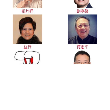
張灼祥
劉寧榮
益行
何志平
兔主席
伍俊飛
承印人