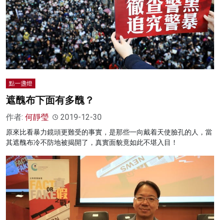
點一盞燈
遮醜布下面有多醜？
作者:
何靜瑩
2019-12-30
原來比看暴力鏡頭更難受的事實，是那些一向戴着天使臉孔的人，當
其遮醜布冷不防地被揭開了，真實面貌竟如此不堪入目！