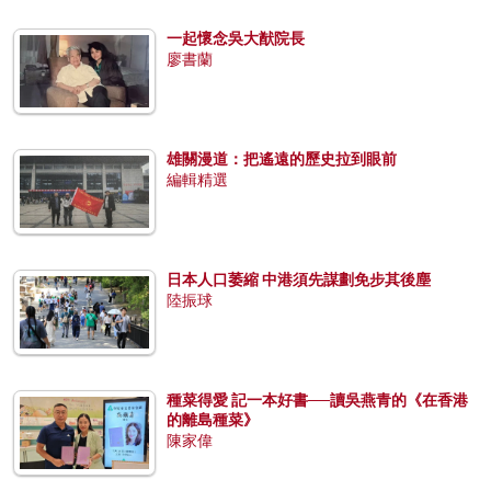
一起懷念吳大猷院長
廖書蘭
雄關漫道：把遙遠的歷史拉到眼前
編輯精選
日本人口萎縮 中港須先謀劃免步其後塵
陸振球
種菜得愛 記一本好書──讀吳燕青的《在香港
的離島種菜》
陳家偉