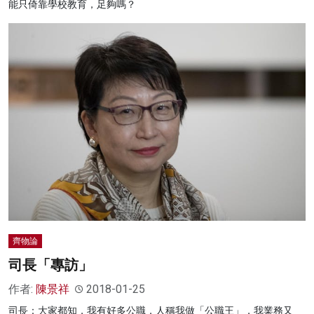
能只倚靠學校教育，足夠嗎？
齊物論
司長「專訪」
作者:
陳景祥
2018-01-25
司長：大家都知，我有好多公職，人稱我做「公職王」，我業務又