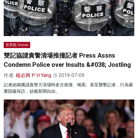
世界觀 Vision
雙記協譴責警清場推撞記者 Press Assns
Condemn Police over Insults &#038; Jostling
作者:
楊必興 P H Yang
2019-07-09
記者組織厲譴責警方清場時多次推撞、喝罵、甚至襲擊記者，行為嚴
重阻礙採訪，妨礙新聞自由。