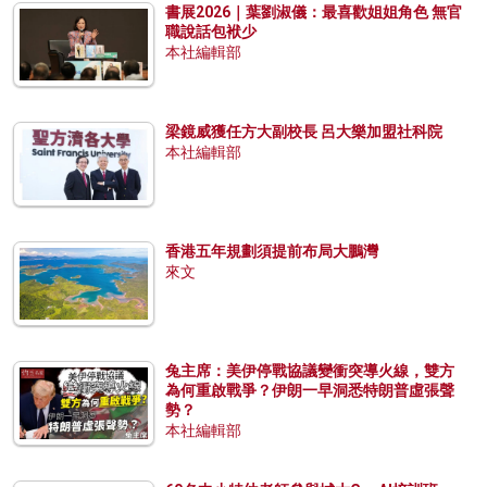
書展2026｜葉劉淑儀：最喜歡姐姐角色 無官
職說話包袱少
本社編輯部
梁鏡威獲任方大副校長 呂大樂加盟社科院
本社編輯部
香港五年規劃須提前布局大鵬灣
來文
兔主席：美伊停戰協議變衝突導火線，雙方
為何重啟戰爭？伊朗一早洞悉特朗普虛張聲
勢？
本社編輯部