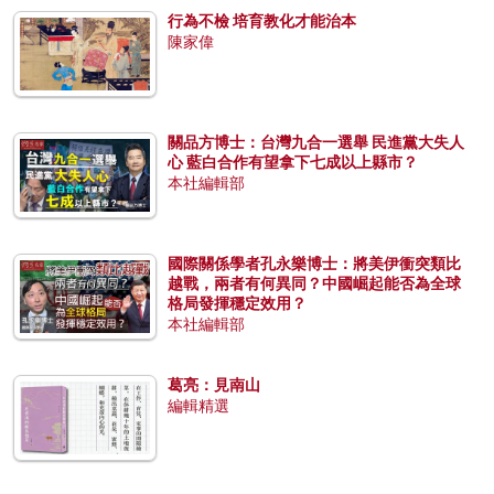
行為不檢 培育教化才能治本
陳家偉
關品方博士：台灣九合一選舉 民進黨大失人
心 藍白合作有望拿下七成以上縣市？
本社編輯部
國際關係學者孔永樂博士：將美伊衝突類比
越戰，兩者有何異同？中國崛起能否為全球
格局發揮穩定效用？
本社編輯部
葛亮：見南山
編輯精選