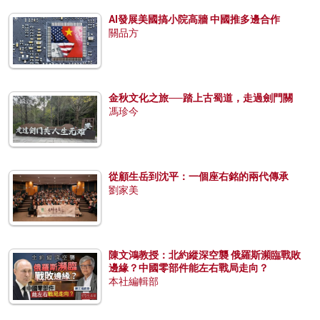
AI發展美國搞小院高牆 中國推多邊合作
關品方
金秋文化之旅──踏上古蜀道，走過劍門關
馮珍今
從顧生岳到沈平：一個座右銘的兩代傳承
劉家美
陳文鴻教授：北約縱深空襲 俄羅斯瀕臨戰敗
邊緣？中國零部件能左右戰局走向？
本社編輯部