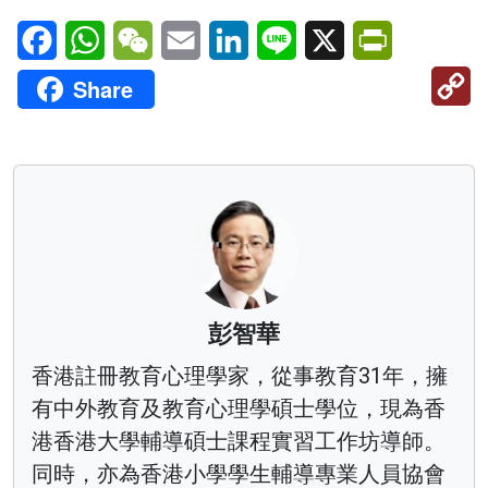
Facebook
WhatsApp
WeChat
Email
LinkedIn
Line
X
PrintFriendl
C
Share
Li
彭智華
香港註冊教育心理學家，從事教育31年，擁
有中外教育及教育心理學碩士學位，現為香
港香港大學輔導碩士課程實習工作坊導師。
同時，亦為香港小學學生輔導專業人員協會