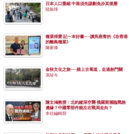
日本人口萎縮 中港須先謀劃免步其後塵
陸振球
種菜得愛 記一本好書──讀吳燕青的《在香港
的離島種菜》
陳家偉
金秋文化之旅──踏上古蜀道，走過劍門關
馮珍今
陳文鴻教授：北約縱深空襲 俄羅斯瀕臨戰敗
邊緣？中國零部件能左右戰局走向？
本社編輯部