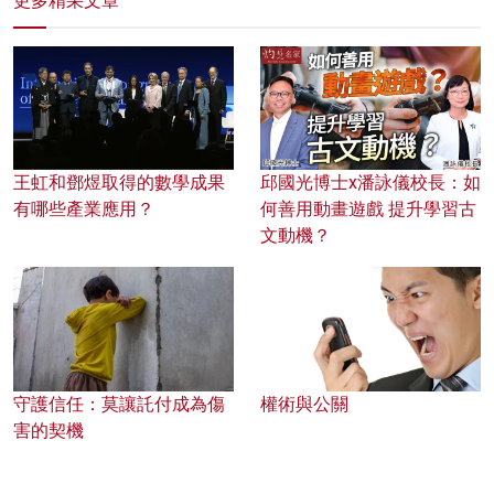
更多精采文章
王虹和鄧煜取得的數學成果
邱國光博士x潘詠儀校長：如
有哪些產業應用？
何善用動畫遊戲 提升學習古
文動機？
守護信任：莫讓託付成為傷
權術與公關
害的契機