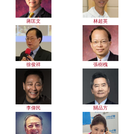
蔣匡文
林超英
徐俊祥
張樹槐
李偉民
關品方