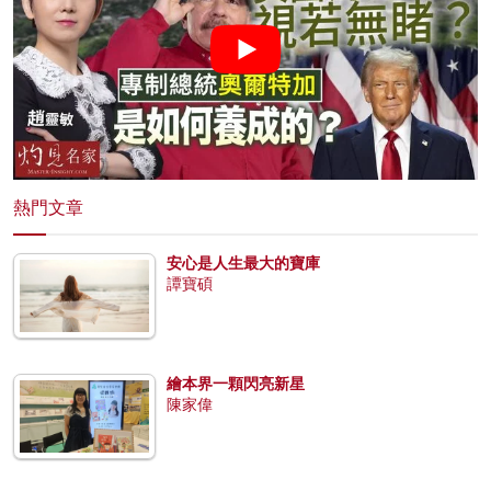
熱門文章
安心是人生最大的寶庫
譚寶碩
繪本界一顆閃亮新星
陳家偉