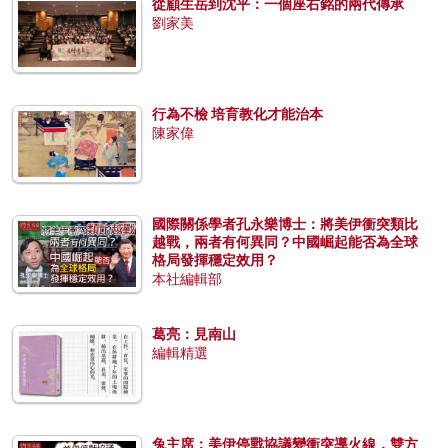
從顧生岳到沈平：一個座右銘的兩代傳承
劉家美
行為不檢 培育教化才能治本
陳家偉
國際關係學者孔永樂博士：將美伊衝突類比
越戰，兩者有何異同？中國崛起能否為全球
格局發揮穩定效用？
本社編輯部
葛亮：見南山
編輯精選
兔主席：美伊停戰協議變衝突導火線，雙方