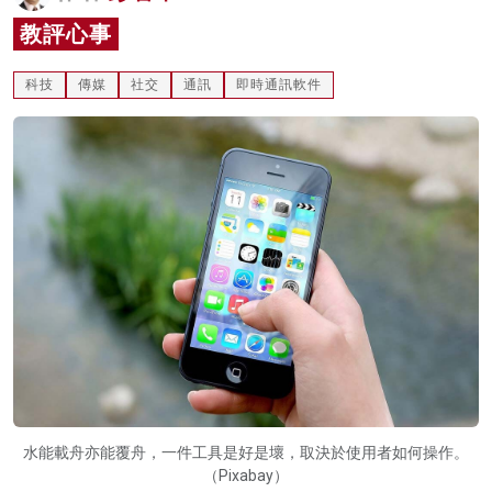
名家榜
教評心事
灼見活動
科技
傳媒
社交
通訊
即時通訊軟件
關於我們
水能載舟亦能覆舟，一件工具是好是壞，取決於使用者如何操作。
（Pixabay）