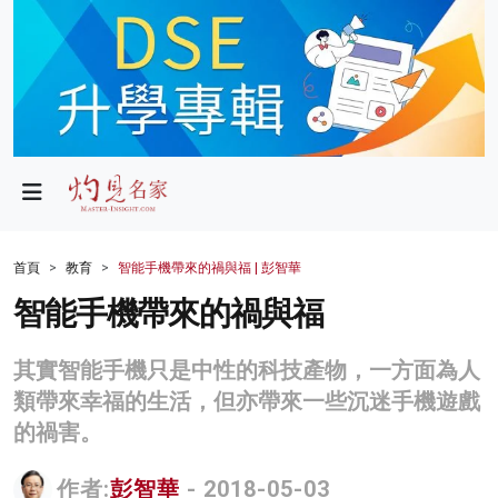
政局
教育
文化
財經
首頁
教育
智能手機帶來的禍與福 | 彭智華
生活
智能手機帶來的禍與福
健康
其實智能手機只是中性的科技產物，一方面為人
商業
類帶來幸福的生活，但亦帶來一些沉迷手機遊戲
的禍害。
科技
影片
作者:
彭智華
- 2018-05-03