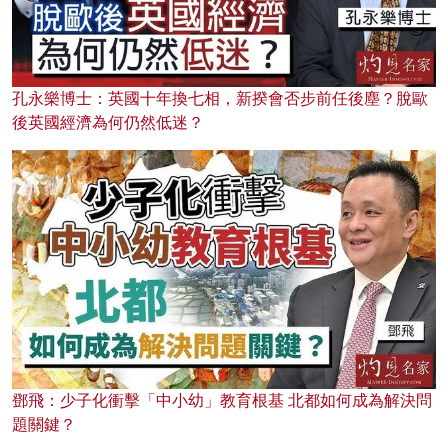
孔永樂博士：英國十年換七相，新揆會否步前任後塵？脫歐
後英國經濟為何仍然低迷？
鄧飛：少子化衝擊「中小幼」教育根基 北都如何成為解決問
題關鍵？