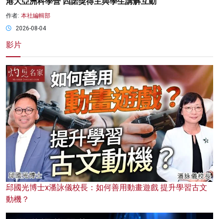
港大亞洲科學營 四諾獎得主與學生講解互動
作者:
本社編輯部
2026-08-04
影片
邱國光博士x潘詠儀校長：如何善用動畫遊戲 提升學習古文
動機？