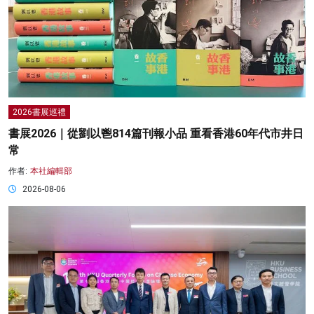
2026書展巡禮
書展2026｜從劉以鬯814篇刊報小品 重看香港60年代市井日
常
作者:
本社編輯部
2026-08-06