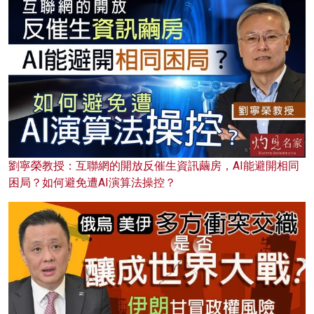
劉寧榮教授：互聯網的開放反催生資訊繭房，AI能避開相同
困局？如何避免遭AI演算法操控？