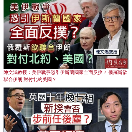
陳文鴻教授：美伊戰爭恐引伊斯蘭國家全面反撲？ 俄羅斯欲
聯合伊朗 對付北約美國？