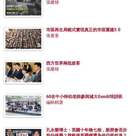
張建雄
市區再生局範式實現真正的市區重建3.0
張量童
西方世界兩批政客
張建雄
60名中小特幼老師參與城大GenAI培訓班
編輯精選
孔永樂博士：英國十年換七相，新揆會否步
前任後塵？脫歐後英國經濟為何仍然低迷？