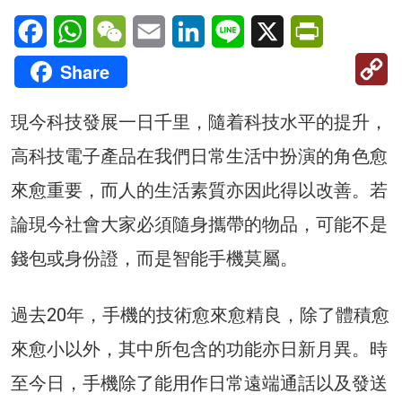
Facebook
WhatsApp
WeChat
Email
LinkedIn
Line
X
PrintFriendl
C
Share
Li
現今科技發展一日千里，隨着科技水平的提升，
高科技電子產品在我們日常生活中扮演的角色愈
來愈重要，而人的生活素質亦因此得以改善。若
論現今社會大家必須隨身攜帶的物品，可能不是
錢包或身份證，而是智能手機莫屬。
過去20年，手機的技術愈來愈精良，除了體積愈
來愈小以外，其中所包含的功能亦日新月異。時
至今日，手機除了能用作日常遠端通話以及發送