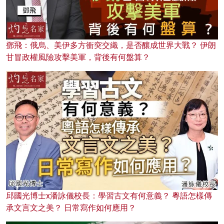
鄧飛：俄烏、美伊多方衝突交織，是否釀成世界大戰？ 伊朗
甘冒政權風險攻擊美軍，背後有何盤算？
邱國光博士x潘詠儀校長：學習古文有何意義？ 粵語怎樣傳
承文言文之美？ 日常寫作如何應用？