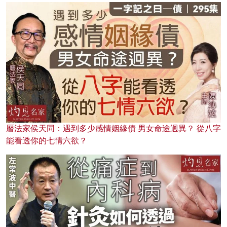
曆法家侯天同：遇到多少感情姻緣債 男女命途迥異？ 從八字
能看透你的七情六欲？