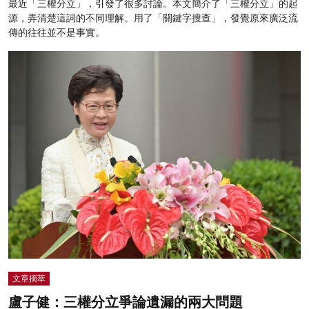
最近「三權分立」，引發了很多討論。本文簡介了「三權分立」的起
源，弄清楚這詞的不同理解。用了「關鍵字搜查」，發覺原來廣泛流
傳的往往並不是事實。
文章摘萃
盧子健：三權分立爭論遺漏的兩大問題