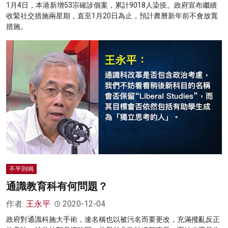
1月4日，本港新增53宗確診個案，累計9018人染疫。政府宣布繼續
收緊社交措施兩星期，直至1月20日為止，預計農曆新年前不會放寬
措施。
不平則鳴
通識教育科有何問題？
作者:
王永平
2020-12-04
政府對通識科施大手術，連名稱也以被污名而要更改，充滿撥亂反正