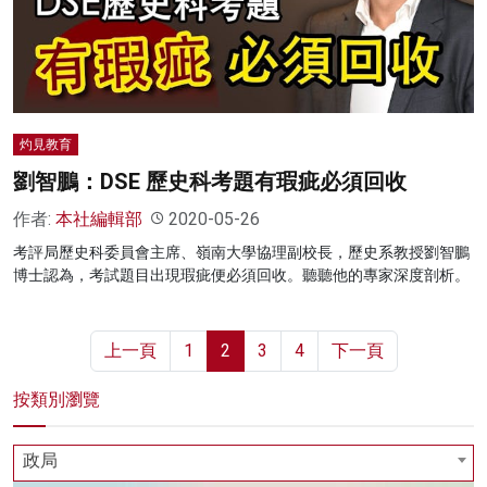
灼見教育
劉智鵬：DSE 歷史科考題有瑕疵必須回收
作者:
本社編輯部
2020-05-26
考評局歷史科委員會主席、嶺南大學協理副校長，歷史系教授劉智鵬
博士認為，考試題目出現瑕疵便必須回收。聽聽他的專家深度剖析。
上一頁
1
2
3
4
下一頁
按類別瀏覽
政局