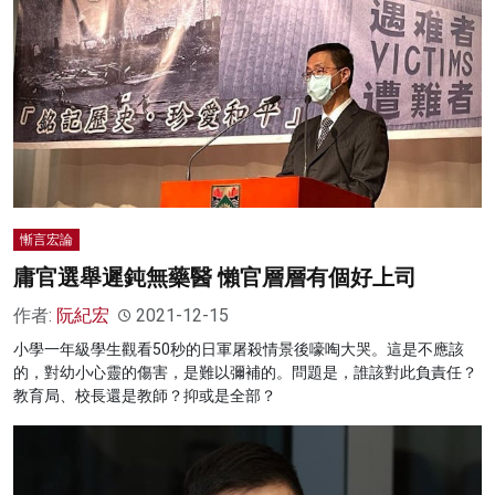
慚言宏論
庸官選舉遲鈍無藥醫 懶官層層有個好上司
作者:
阮紀宏
2021-12-15
小學一年級學生觀看50秒的日軍屠殺情景後嚎啕大哭。這是不應該
的，對幼小心靈的傷害，是難以彌補的。問題是，誰該對此負責任？
教育局、校長還是教師？抑或是全部？