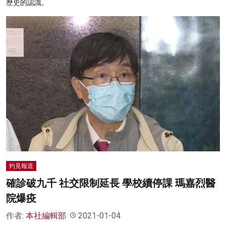
歷史的認識。
灼見報道
確診破九千 社交限制延長 學校續停課 瑪嘉烈醫
院爆疫
作者:
本社編輯部
2021-01-04