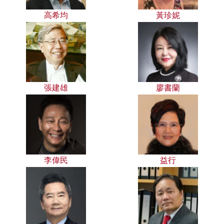
高希均
黃珍妮
張建雄
廖書蘭
李偉民
益行