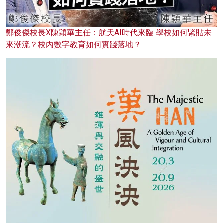
鄭俊傑校長X陳穎華主任：航天AI時代來臨 學校如何緊貼未
來潮流？校內數字教育如何實踐落地？