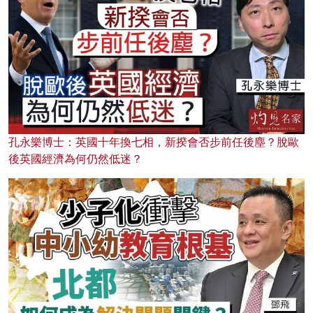
孔永樂博士：英國十年換七相，新揆會否步前任後塵？脫歐
後英國經濟為何仍然低迷？