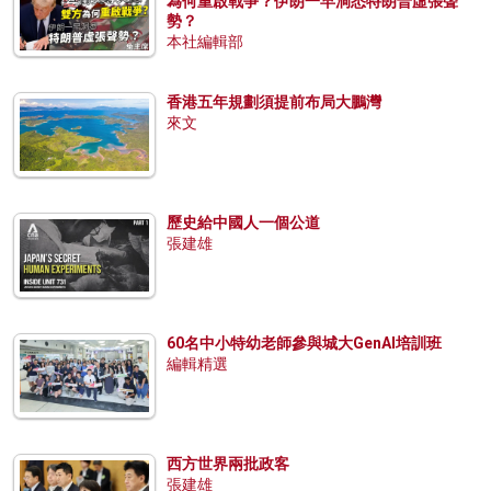
為何重啟戰爭？伊朗一早洞悉特朗普虛張聲
勢？
本社編輯部
香港五年規劃須提前布局大鵬灣
來文
歷史給中國人一個公道
張建雄
60名中小特幼老師參與城大GenAI培訓班
編輯精選
西方世界兩批政客
張建雄