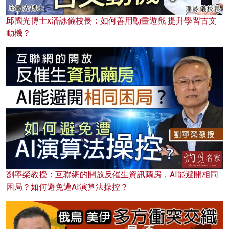
邱國光博士x潘詠儀校長：如何善用動畫遊戲 提升學習古文
動機？
劉寧榮教授：互聯網的開放反催生資訊繭房，AI能避開相同
困局？如何避免遭AI演算法操控？