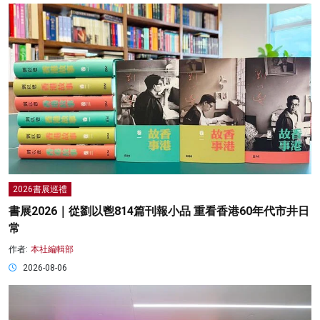
2026書展巡禮
書展2026｜從劉以鬯814篇刊報小品 重看香港60年代市井日
常
作者:
本社編輯部
2026-08-06