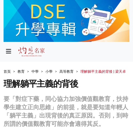
政局
教育
文化
財經
首頁
教育
中學
小學
高等教育
理解躺平主義的背後 | 梁天卓
生活
理解躺平主義的背後
健康
要「對症下藥，同心協力加強價值觀教育，扶持
商業
學生建立正向思維」的前提，就是要知道年輕人
「躺平主義」出現背後的真正原因。否則，到時
科技
所謂的價值觀教育可能亦會適得其反。
影片