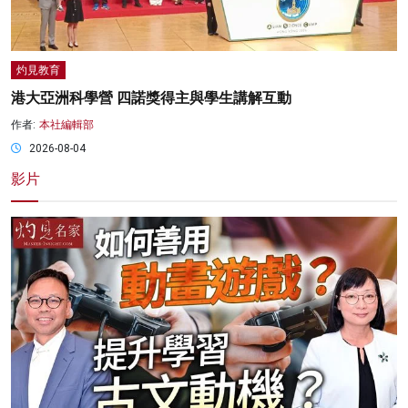
灼見教育
港大亞洲科學營 四諾獎得主與學生講解互動
作者:
本社編輯部
2026-08-04
影片