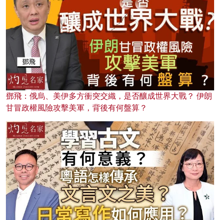
鄧飛：俄烏、美伊多方衝突交織，是否釀成世界大戰？ 伊朗
甘冒政權風險攻擊美軍，背後有何盤算？