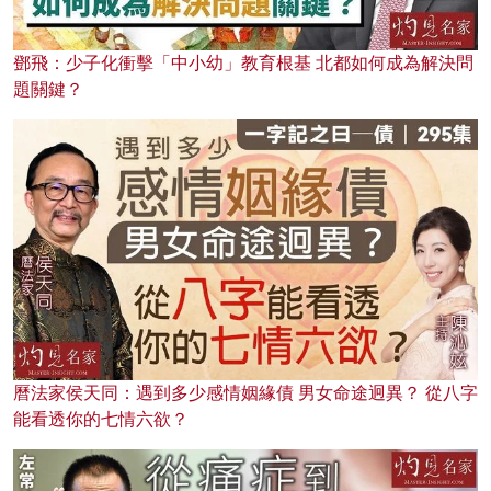
鄧飛：少子化衝擊「中小幼」教育根基 北都如何成為解決問
題關鍵？
曆法家侯天同：遇到多少感情姻緣債 男女命途迥異？ 從八字
能看透你的七情六欲？