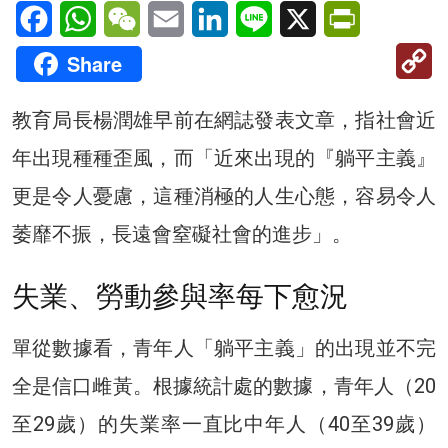
Facebook
WhatsApp
WeChat
Email
LinkedIn
Line
X
PrintFriendl
C
Share
Li
教育局長楊潤雄早前在網誌發表文章，指社會近
年出現種種歪風，而「近來出現的『躺平主義』
更是令人憂慮，這種消極的人生心態，容易令人
萎靡不振，長遠會窒礙社會的進步」。
失業、勞動參與率每下愈況
單從數據看，青年人「躺平主義」的出現並不完
全是信口雌黃。根據統計處的數據，青年人（20
至29歲）的失業率一直比中年人（40至39歲）