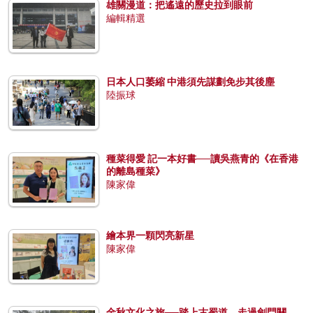
雄關漫道：把遙遠的歷史拉到眼前
編輯精選
日本人口萎縮 中港須先謀劃免步其後塵
陸振球
種菜得愛 記一本好書──讀吳燕青的《在香港
的離島種菜》
陳家偉
繪本界一顆閃亮新星
陳家偉
金秋文化之旅──踏上古蜀道，走過劍門關