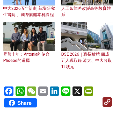
中大2026五年計劃 新增研究
人工智能將改變高等教育體
生書院 、國際旗艦本科課程
系
昇普十年：Antonia的使命
DSE 2026｜聯招放榜 四成
Phoebe的選擇
五人獲取錄 港大、中大各取
12狀元
Facebook
WhatsApp
WeChat
Email
LinkedIn
Line
X
PrintFriendl
C
Share
Li