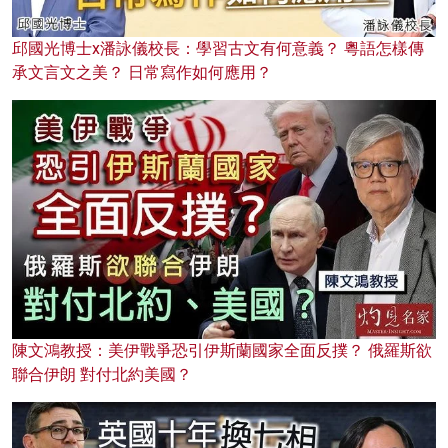
邱國光博士x潘詠儀校長：學習古文有何意義？ 粵語怎樣傳
承文言文之美？ 日常寫作如何應用？
陳文鴻教授：美伊戰爭恐引伊斯蘭國家全面反撲？ 俄羅斯欲
聯合伊朗 對付北約美國？