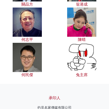
關品方
翁港成
何志平
陳晴
何民傑
兔主席
承印人
灼見名家傳媒有限公司