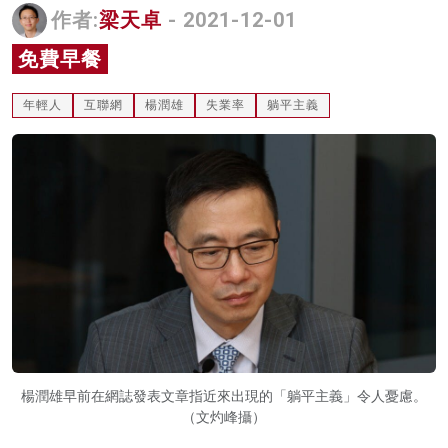
作者:
梁天卓
- 2021-12-01
名家榜
免費早餐
灼見活動
年輕人
互聯網
楊潤雄
失業率
躺平主義
關於我們
楊潤雄早前在網誌發表文章指近來出現的「躺平主義」令人憂慮。
（文灼峰攝）