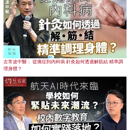
左常波中醫： 從痛症到內科病 針灸如何透過解筋結 精準調
理身體？