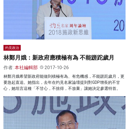
灼見政治
林鄭月娥：新政府應積極有為 不能蹉跎歲月
作者:
本社編輯部
2017-10-26
林鄭月娥希望新政府能做到積極有為、有危機感，不能蹉跎歲月，更
要急起直追。她指出，去年在灼見名家論壇提到對GDP增長的不甘
心，她坦言這種「不甘心，不捨得，不放棄」讓她決定參選特首。