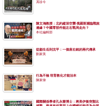
馮珍今
陳文鴻教授：北約縱深空襲 俄羅斯瀕臨戰敗
邊緣？中國零部件能左右戰局走向？
本社編輯部
從顧生岳到沈平：一個座右銘的兩代傳承
劉家美
行為不檢 培育教化才能治本
陳家偉
國際關係學者孔永樂博士：將美伊衝突類比
越戰，兩者有何異同？中國崛起能否為全球