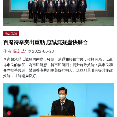
名家榜
灼見活動
關於我們
慚言宏論
百廢待舉突出重點 忠誠無疑盡快磨合
作者:
阮紀宏
2022-06-23
李家超承諾以誠懇的態度，聆聽、溝通和接觸市民；積極有為，以贏
得巿民的信任；為市民所想、解市民所困；提升施政效能；與市民和
各界攜手共進，帶領香港共創更美好的明天。這些願景唯有提升施政
效能，才能開局良好。