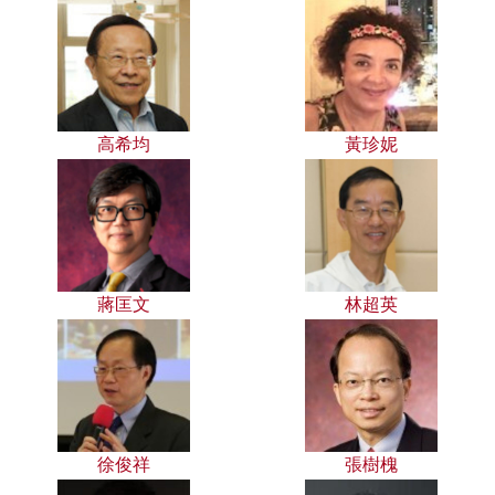
高希均
黃珍妮
蔣匡文
林超英
徐俊祥
張樹槐