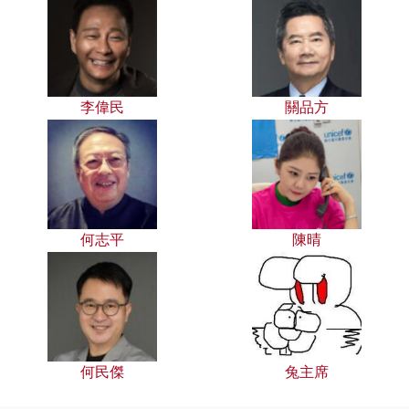
李偉民
關品方
何志平
陳晴
何民傑
兔主席