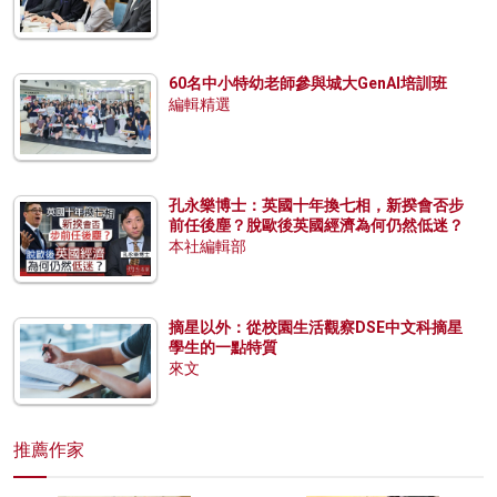
60名中小特幼老師參與城大GenAI培訓班
編輯精選
孔永樂博士：英國十年換七相，新揆會否步
前任後塵？脫歐後英國經濟為何仍然低迷？
本社編輯部
摘星以外：從校園生活觀察DSE中文科摘星
學生的一點特質
來文
推薦作家