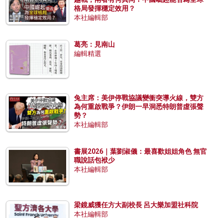
格局發揮穩定效用？
本社編輯部
葛亮：見南山
編輯精選
兔主席：美伊停戰協議變衝突導火線，雙方
為何重啟戰爭？伊朗一早洞悉特朗普虛張聲
勢？
本社編輯部
書展2026｜葉劉淑儀：最喜歡姐姐角色 無官
職說話包袱少
本社編輯部
梁鏡威獲任方大副校長 呂大樂加盟社科院
本社編輯部