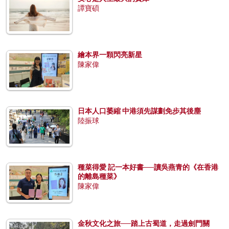
譚寶碩
繪本界一顆閃亮新星
陳家偉
日本人口萎縮 中港須先謀劃免步其後塵
陸振球
種菜得愛 記一本好書──讀吳燕青的《在香港
的離島種菜》
陳家偉
金秋文化之旅──踏上古蜀道，走過劍門關