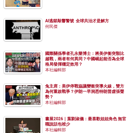
AI逃獄敲響警號 全球共治才是解方
何民傑
國際關係學者孔永樂博士：將美伊衝突類比
越戰，兩者有何異同？中國崛起能否為全球
格局發揮穩定效用？
本社編輯部
兔主席：美伊停戰協議變衝突導火線，雙方
為何重啟戰爭？伊朗一早洞悉特朗普虛張聲
勢？
本社編輯部
書展2026｜葉劉淑儀：最喜歡姐姐角色 無官
職說話包袱少
本社編輯部