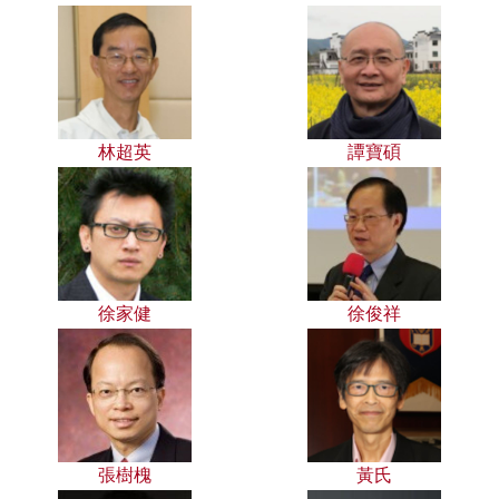
林超英
譚寶碩
徐家健
徐俊祥
張樹槐
黃氏