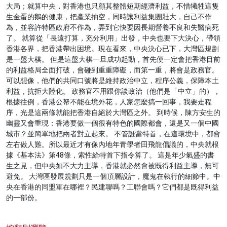
大局；就算中央，對香港也只顧其整體短期經濟利益，不惜犧牲這隻
生金蛋的鵝的健康，把產業抽空，同時讓利益集團壯大，自己不作
為，並容許特區政府不作為，弄到它快要因長期營養不良和失醫病死
了。 就算從「長遠打算，充分利用」出發，中央也要下大決心，帶領
香港各界，把香港帶出困境。現在看來，中央決心已下，大灣區規劃
是一盤大棋。 但是這盤大棋一旦成功起動，首先便一定會把香港目前
的利益格局全面打破，會碰到重重障礙，而第一重，將會是政務官。
可以想像，他們的共同口號將是維持政治中立，程序公義，保障本土
利益，抗拒大陸化。 政務官不用跟你談政治（他們是「中立」的），
根據往例，香港公帑不能在境外花，人家怎麼搞一回事，我要走程
序，光是這兩條就能把香港自絕於大灣區之外。 到時候，陳方安生的
幽靈又會重現：香港要做一個很有特色的國際都會，還是又一個中國
城市？並簡單地把兩者對立起來。 不管誰當特首，在這環境中，都會
左右做人難。所以最近才有像內地年青學者田飛龍倡議的，中央就根
據《基本法》第48條，索性給特首下指令算了。 這是年少氣盛的書
生之見，但中央如不大力主導，香港就必然會被既得利益主導，無可
避免。 大灣區發展規劃只是一個頂層設計，魔鬼在執行的細節中。中
央在香港的同盟軍在哪裡？民建聯嗎？工聯會嗎？它們都是既得利益
的一部份。