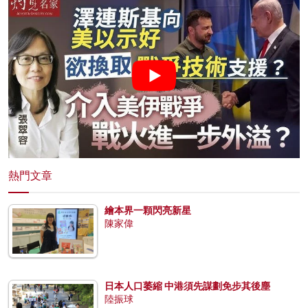
熱門文章
繪本界一顆閃亮新星
陳家偉
日本人口萎縮 中港須先謀劃免步其後塵
陸振球