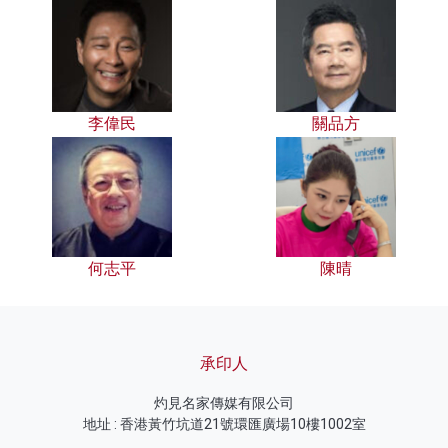
李偉民
關品方
何志平
陳晴
承印人
灼見名家傳媒有限公司
地址 : 香港黃竹坑道21號環匯廣場10樓1002室