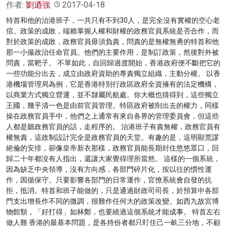
作者:
劉迺強
2017-04-18
特首和他的治港班子，一共只有不到30人，是完全沒有實權的空心老
倌。政策的成敗，端賴掌握人權和財權的政務官員系統是否合作，而
對於政策的成敗，政務官員毋須負責，問責的是無權無勇的特首和他
那一小撮政治任命官員。他們的主要作用，是制訂政策，然後對外被
問責，當靶子。 不單如此，自回歸過渡開始，香港政府便不斷把它的
一些功能分出去，成立由政府資助的專責獨立組織，主動分權。 以香
港機場管理局為例，它是香港特別行政區政府全資擁有的法定機構，
以商業方式獨立營運，並不隸屬民航處。你大概也猜得到，這些獨立
王國，幾乎清一色是由前官員管理。特區政府被削出去的權力，同樣
操在政務官員手中，他們之上通常有來自各界的管理委員會，但這些
人都是聽政務官員的話，走程序的。 治港班子有責無權，政務官員有
權無責，這政制設計完全是政務官員的天堂。有趣的是，這明顯荒謬
絕倫的安排，卻像皇帝新衣那樣，政務官員能長期封住悠悠眾口，回
歸二十年都沒有人指出，還讓大家覺得理所當然。 這樣的一個系統，
因為缺乏中央領導，沒有方向感，各部門碎片化，按以往的慣性運
作，因循保守。只要影響各部門的日常運作，官僚系統會自發的抗
拒，抵消。特首和班子能做的，只是通過財政司司長，於預算中各部
門支出增長作不同的微調，很難作任何大的政策改變。如西九故宮博
物館類，「好打得」如林鄭，也要繞過這個系統才能成事。 特首左右
做人難 香港的最基本問題，是各持份者都只盯住己一畝三分地，不顧