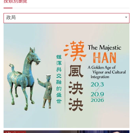
按類別瀏覽
政局