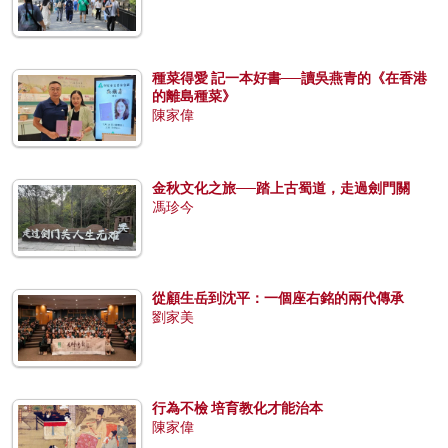
種菜得愛 記一本好書──讀吳燕青的《在香港
的離島種菜》
陳家偉
金秋文化之旅──踏上古蜀道，走過劍門關
馮珍今
從顧生岳到沈平：一個座右銘的兩代傳承
劉家美
行為不檢 培育教化才能治本
陳家偉