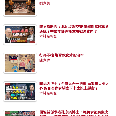
劉家美
陳文鴻教授：北約縱深空襲 俄羅斯瀕臨戰敗
邊緣？中國零部件能左右戰局走向？
本社編輯部
行為不檢 培育教化才能治本
陳家偉
關品方博士：台灣九合一選舉 民進黨大失人
心 藍白合作有望拿下七成以上縣市？
本社編輯部
國際關係學者孔永樂博士：將美伊衝突類比