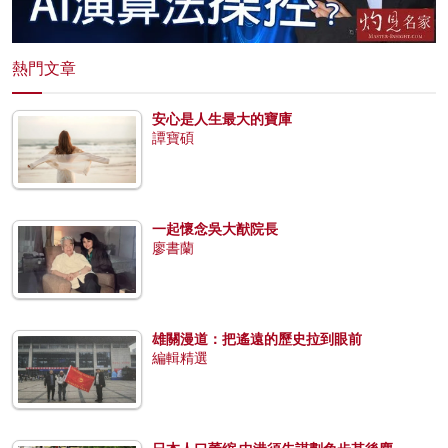
熱門文章
安心是人生最大的寶庫
譚寶碩
一起懷念吳大猷院長
廖書蘭
雄關漫道：把遙遠的歷史拉到眼前
編輯精選