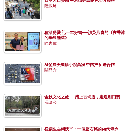
日本人口萎縮 中港須先謀劃免步其後塵
陸振球
種菜得愛 記一本好書──讀吳燕青的《在香港
的離島種菜》
陳家偉
AI發展美國搞小院高牆 中國推多邊合作
關品方
金秋文化之旅──踏上古蜀道，走過劍門關
馮珍今
從顧生岳到沈平：一個座右銘的兩代傳承