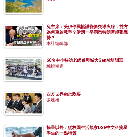
兔主席：美伊停戰協議變衝突導火線，雙方
為何重啟戰爭？伊朗一早洞悉特朗普虛張聲
勢？
本社編輯部
60名中小特幼老師參與城大GenAI培訓班
編輯精選
西方世界兩批政客
張建雄
摘星以外：從校園生活觀察DSE中文科摘星
學生的一點特質