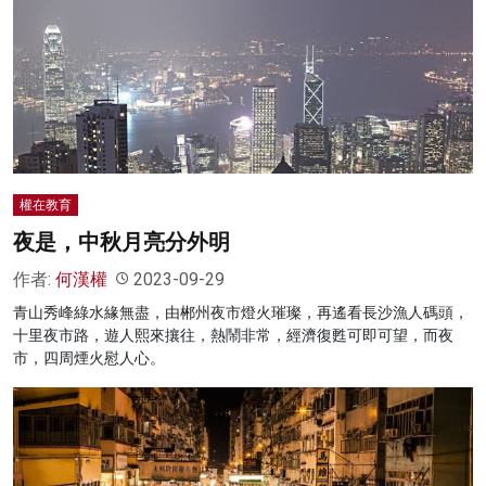
權在教育
夜是，中秋月亮分外明
作者:
何漢權
2023-09-29
青山秀峰綠水緣無盡，由郴州夜市燈火璀璨，再遙看長沙漁人碼頭，
十里夜市路，遊人熙來攘往，熱鬧非常，經濟復甦可即可望，而夜
市，四周煙火慰人心。