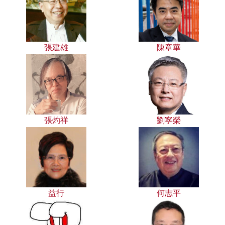
張建雄
陳章華
張灼祥
劉寧榮
益行
何志平