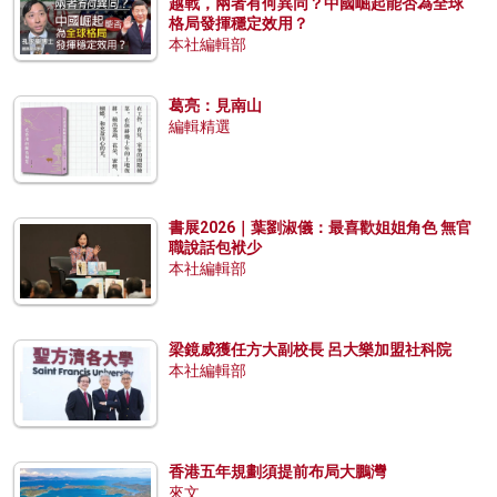
越戰，兩者有何異同？中國崛起能否為全球
格局發揮穩定效用？
本社編輯部
葛亮：見南山
編輯精選
書展2026｜葉劉淑儀：最喜歡姐姐角色 無官
職說話包袱少
本社編輯部
梁鏡威獲任方大副校長 呂大樂加盟社科院
本社編輯部
香港五年規劃須提前布局大鵬灣
來文