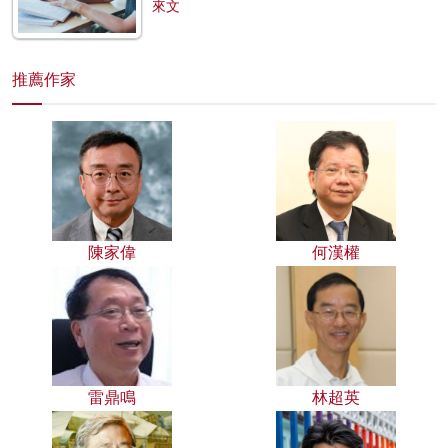
來文
推薦作家
陳家偉
何漢權
雷鼎鳴
林超英