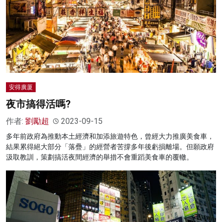
安得廣厦
夜市搞得活嗎?
作者:
劉勵超
2023-09-15
多年前政府為推動本土經濟和加添旅遊特色，曾經大力推廣美食車，
結果累得絕大部分「落疊」的經營者苦撐多年後虧損離場。但願政府
汲取教訓，策劃搞活夜間經濟的舉措不會重蹈美食車的覆轍。