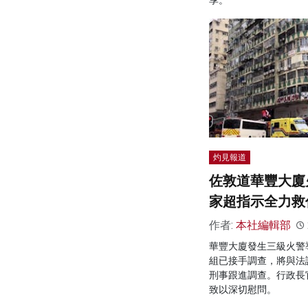
灼見報道
佐敦道華豐大廈火
家超指示全力救
作者:
本社編輯部
華豐大廈發生三級火警
組已接手調查，將與法
刑事跟進調查。行政長
致以深切慰問。