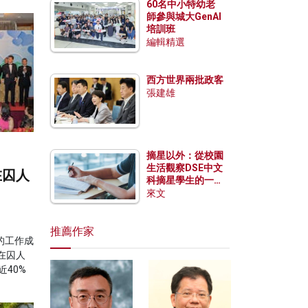
60名中小特幼老
師參與城大GenAI
培訓班
編輯精選
西方世界兩批政客
張建雄
摘星以外：從校園
生活觀察DSE中文
在囚人
科摘星學生的一點
特質
來文
推薦作家
的工作成
在囚人
近40%