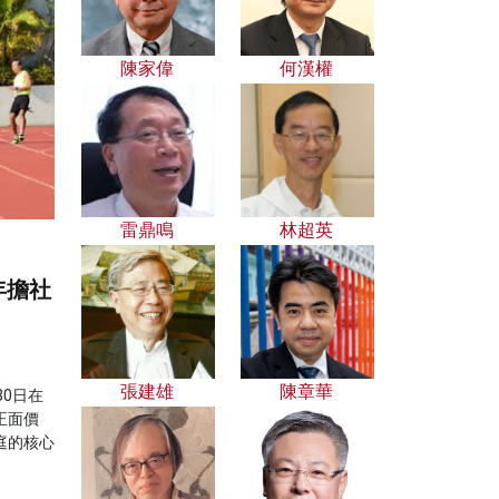
陳家偉
何漢權
雷鼎鳴
林超英
年擔社
張建雄
陳章華
30日在
正面價
庭的核心