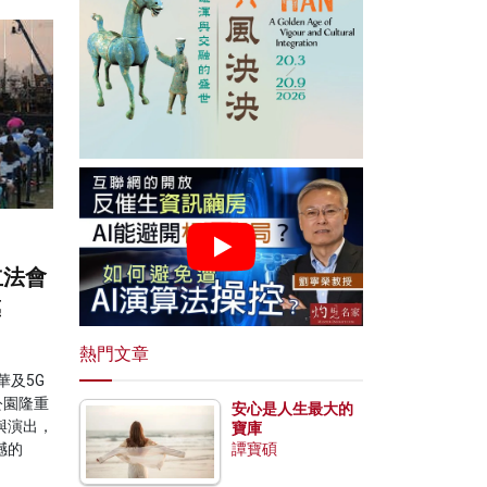
立法會
藝
熱門文章
華及5G
公園隆重
安心是人生最大的
與演出，
寶庫
撼的
譚寶碩