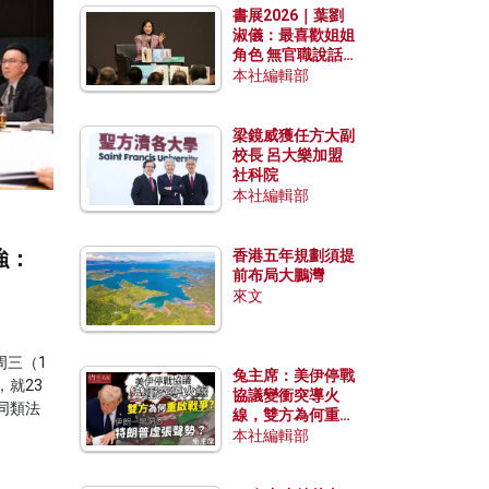
書展2026｜葉劉
淑儀：最喜歡姐姐
角色 無官職說話
包袱少
本社編輯部
梁鏡威獲任方大副
校長 呂大樂加盟
社科院
本社編輯部
強：
香港五年規劃須提
前布局大鵬灣
來文
周三（1
兔主席：美伊停戰
就23
協議變衝突導火
同類法
線，雙方為何重啟
戰爭？伊朗一早洞
本社編輯部
悉特朗普虛張聲
勢？