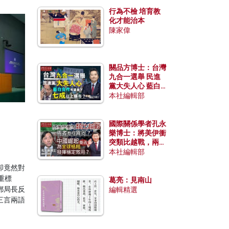
行為不檢 培育教
化才能治本
陳家偉
關品方博士：台灣
九合一選舉 民進
黨大失人心 藍白
合作有望拿下七成
本社編輯部
以上縣市？
國際關係學者孔永
樂博士：將美伊衝
突類比越戰，兩者
有何異同？中國崛
本社編輯部
起能否為全球格局
卻竟然對
發揮穩定效用？
重標
葛亮：見南山
鄧局長反
編輯精選
三言兩語