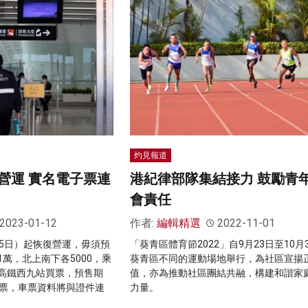
灼見報道
營運 實名電子票連
港紀律部隊集結接力 鼓勵青
會責任
2023-01-12
作者:
編輯精選
2022-11-01
15日）起恢復營運，毋須預
「葵青區體育節2022」自9月23日至10月
萬，北上南下各5000，乘
葵青區不同的運動場地舉行，為社區宣揚
高鐵西九站買票，預售期
值，亦為推動社區團結共融，構建和諧家
子票，車票資料將與證件連
力量。