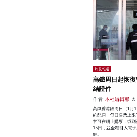
灼見報道
高鐵周日起恢復
結證件
作者:
本社編輯部
高鐵香港段周日（1月
約配額，每日售票上限1
客可在網上購票，或到
15日，並全程引入電
結。