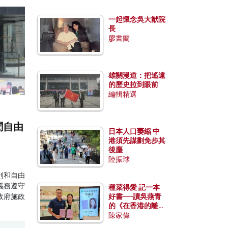
一起懷念吳大猷院
長
廖書蘭
雄關漫道：把遙遠
的歷史拉到眼前
編輯精選
聞自由
日本人口萎縮 中
港須先謀劃免步其
後塵
陸振球
利和自由
義務遵守
種菜得愛 記一本
政府施政
好書──讀吳燕青
的《在香港的離島
種菜》
陳家偉