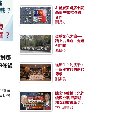
AI發展美國搞小院
高牆 中國推多邊
合作
關品方
金秋文化之旅──
踏上古蜀道，走過
劍門關
馮珍今
面對哪
3條後
從顧生岳到沈平：
一個座右銘的兩代
傳承
劉家美
23條後
陳文鴻教授：北約
局長鄧
縱深空襲 俄羅斯
瀕臨戰敗邊緣？中
國零部件能左右戰
本社編輯部
局走向？