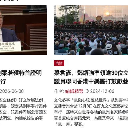
商情
刑案若獲特首證明
梁君彥、鄧炳強率領逾30位
罪行
議員聯同香港中樂團打鼓獻
2026-06-08
作者:
編輯精選
2024-12-06
安全條例》訂立附屬法例，
文化盛事「鼓動心弦 連結世界」鼓樂嘉年
明書，認定某刑事罪行案件
直播音樂會於12月8日在西九文化區藝術
安全，該案件即屬危害國安
舉行，屆時來自世界各地的鼓樂名家將參
被調查、拘捕或控告的罪
更首度結合舞蹈元素，為觀眾帶來一場震
。
「鼓．舞」饗宴。