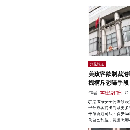
灼見報道
美政客欲制裁港
機構斥恐嚇手段
作者:
本社編輯部
駐港國家安全公署發表
部分政客提出制裁更多
干預香港司法：保安局
為自己利益，意圖恐嚇