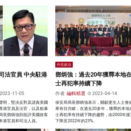
灼見政治
司法官員 中央駐港
鄧炳強：過去20年獲釋本地
士再犯率持續下降
2023-11-05
作者:
編輯精選
2023-04-14
聲明，堅決反對及譴責美國
保安局局長鄧炳強表示，關顧更生人士會
香港官員及法官，以及粗暴
果有目共睹，在過去20多年，獲釋的本地
局長鄧炳強則批評美國政客
士再犯率有持續下降的趨勢，由2000年接
本港官員和司法人員。
下降至2022年的23%。