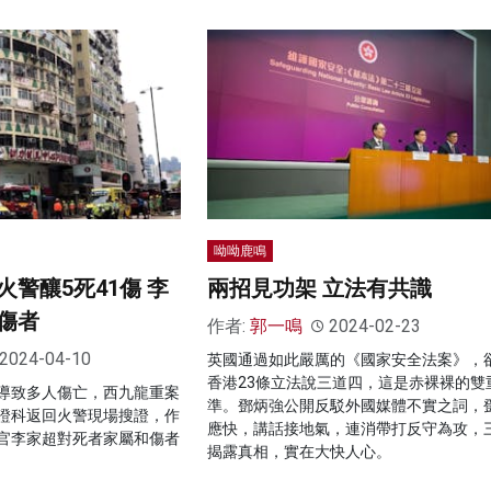
呦呦鹿鳴
警釀5死41傷 李
兩招見功架 立法有共識
傷者
作者:
郭一鳴
2024-02-23
2024-04-10
英國通過如此嚴厲的《國家安全法案》，
香港23條立法說三道四，這是赤裸裸的雙
導致多人傷亡，西九龍重案
準。鄧炳強公開反駁外國媒體不實之詞，
證科返回火警現場搜證，作
應快，講話接地氣，連消帶打反守為攻，
官李家超對死者家屬和傷者
揭露真相，實在大快人心。