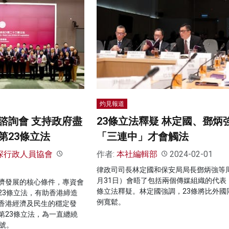
灼見報道
諮詢會 支持政府盡
23條立法釋疑 林定國、鄧炳
第23條立法
「三連中」才會觸法
深行政人員協會
作者:
本社編輯部
2024-02-01
律政司司長林定國和保安局局長鄧炳強等
月31日）會晤了包括兩個傳媒組織的代表，
濟發展的核心條件，專資會
條立法釋疑。林定國強調，23條將比外國
23條立法，有助香港締造
例寬鬆。
香港經濟及民生的穩定發
第23條立法，為一直纏繞
號。