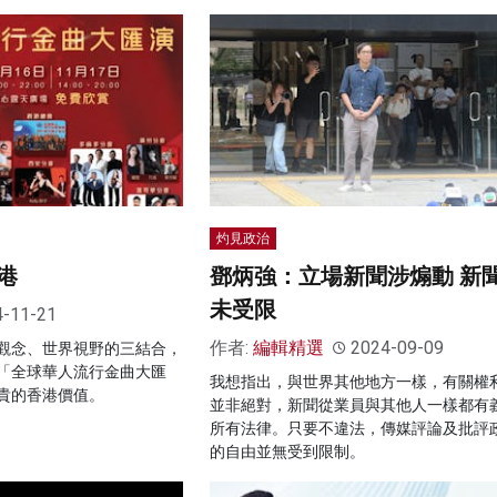
灼見政治
港
鄧炳強：立場新聞涉煽動 新
未受限
4-11-21
作者:
編輯精選
2024-09-09
觀念、世界視野的三結合，
「全球華人流行金曲大匯
我想指出，與世界其他地方一樣，有關權
貴的香港價值。
並非絕對，新聞從業員與其他人一樣都有
所有法律。只要不違法，傳媒評論及批評
的自由並無受到限制。