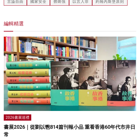
言論自由
國家安全
鄧炳強
以言入罪
約翰內斯堡原則
編輯精選
2026書展巡禮
書展2026｜從劉以鬯814篇刊報小品 重看香港60年代市井日
常