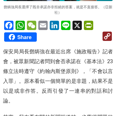
鄧炳強局長選擇了既非承諾亦非拒絕的答案，就是不直接答。（亞新
社）
Facebook
WhatsApp
WeChat
Email
LinkedIn
Line
X
PrintFriendl
C
Share
Li
保安局局長鄧炳強在最近出席《施政報告》記者
會，被眾新聞記者問到會否承諾在《基本法》23
條立法時遵守《約翰內斯堡原則》，「不會以言
入罪」。原本看似一個簡單的是非題，結果不是
以是或非作答。反而引發了一連串的對話和討
論。