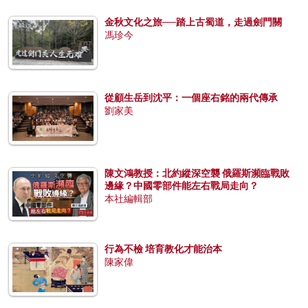
金秋文化之旅──踏上古蜀道，走過劍門關
馮珍今
從顧生岳到沈平：一個座右銘的兩代傳承
劉家美
陳文鴻教授：北約縱深空襲 俄羅斯瀕臨戰敗
邊緣？中國零部件能左右戰局走向？
本社編輯部
行為不檢 培育教化才能治本
陳家偉