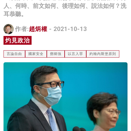
人、何時、前文如何、後理如何、説法如何？洗
名家榜
耳恭聽。
灼見活動
作者:
趙炳權
- 2021-10-13
關於我們
灼見政治
言論自由
國家安全
鄧炳強
以言入罪
約翰內斯堡原則