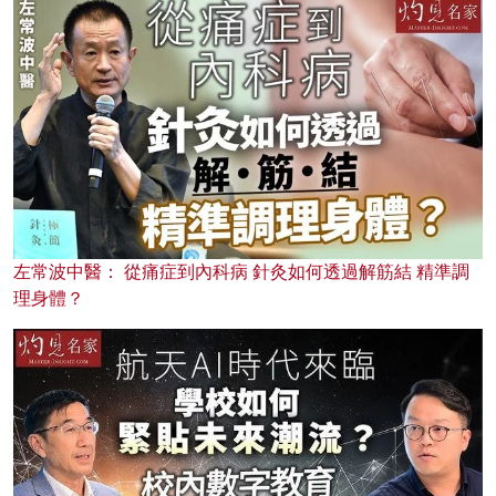
左常波中醫： 從痛症到內科病 針灸如何透過解筋結 精準調
理身體？