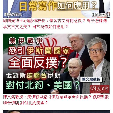
邱國光博士x潘詠儀校長：學習古文有何意義？ 粵語怎樣傳
承文言文之美？ 日常寫作如何應用？
陳文鴻教授：美伊戰爭恐引伊斯蘭國家全面反撲？ 俄羅斯欲
聯合伊朗 對付北約美國？