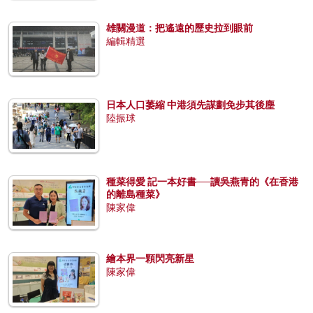
雄關漫道：把遙遠的歷史拉到眼前
編輯精選
日本人口萎縮 中港須先謀劃免步其後塵
陸振球
種菜得愛 記一本好書──讀吳燕青的《在香港
的離島種菜》
陳家偉
繪本界一顆閃亮新星
陳家偉