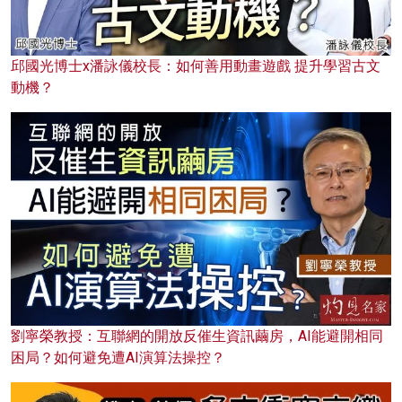
邱國光博士x潘詠儀校長：如何善用動畫遊戲 提升學習古文
動機？
劉寧榮教授：互聯網的開放反催生資訊繭房，AI能避開相同
困局？如何避免遭AI演算法操控？