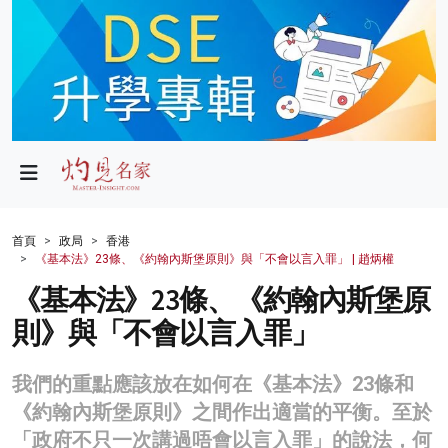
政局
教育
文化
財經
首頁
政局
香港
《基本法》23條、《約翰內斯堡原則》與「不會以言入罪」 | 趙炳權
生活
《基本法》23條、《約翰內斯堡原
健康
則》與「不會以言入罪」
商業
我們的重點應該放在如何在《基本法》23條和
科技
《約翰內斯堡原則》之間作出適當的平衡。至於
影片
「政府不只一次講過唔會以言入罪」的說法，何