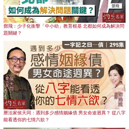
鄧飛：少子化衝擊「中小幼」教育根基 北都如何成為解決問
題關鍵？
曆法家侯天同：遇到多少感情姻緣債 男女命途迥異？ 從八字
能看透你的七情六欲？