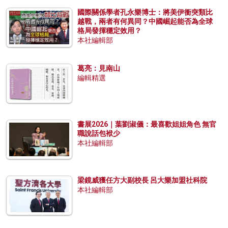
國際關係學者孔永樂博士：將美伊衝突類比
越戰，兩者有何異同？中國崛起能否為全球
格局發揮穩定效用？
本社編輯部
葛亮：見南山
編輯精選
書展2026｜葉劉淑儀：最喜歡姐姐角色 無官
職說話包袱少
本社編輯部
梁鏡威獲任方大副校長 呂大樂加盟社科院
本社編輯部