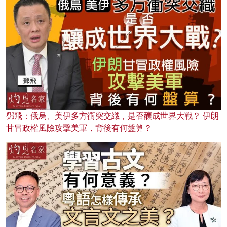
鄧飛：俄烏、美伊多方衝突交織，是否釀成世界大戰？ 伊朗
甘冒政權風險攻擊美軍，背後有何盤算？