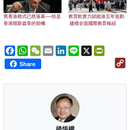
舊香港模式已然落幕──恰是
教育軟實力賦能港五年規劃
香港開新篇章的契機
建構全面國際教育樞紐
Facebook
WhatsApp
WeChat
Email
LinkedIn
Line
X
PrintFriendl
C
Share
Li
趙炳權