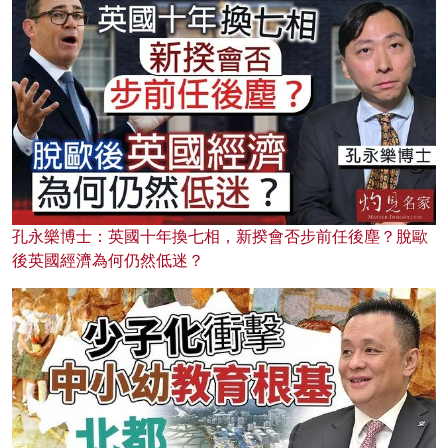
孔永樂博士：英國十年換七相，新揆會否步前任後塵？脫歐
後英國經濟為何仍然低迷？