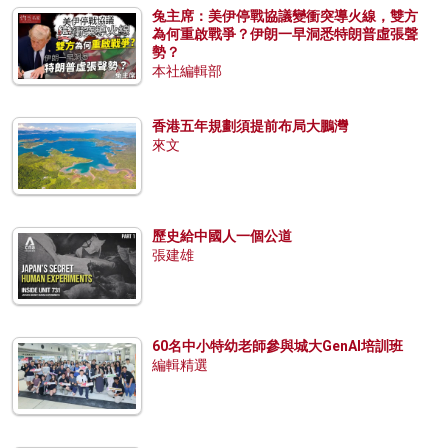
兔主席：美伊停戰協議變衝突導火線，雙方
為何重啟戰爭？伊朗一早洞悉特朗普虛張聲
勢？
本社編輯部
香港五年規劃須提前布局大鵬灣
來文
歷史給中國人一個公道
張建雄
60名中小特幼老師參與城大GenAI培訓班
編輯精選