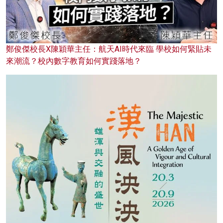
鄭俊傑校長X陳穎華主任：航天AI時代來臨 學校如何緊貼未
來潮流？校內數字教育如何實踐落地？