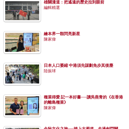
雄關漫道：把遙遠的歷史拉到眼前
編輯精選
繪本界一顆閃亮新星
陳家偉
日本人口萎縮 中港須先謀劃免步其後塵
陸振球
種菜得愛 記一本好書──讀吳燕青的《在香港
的離島種菜》
陳家偉
金秋文化之旅──踏上古蜀道，走過劍門關