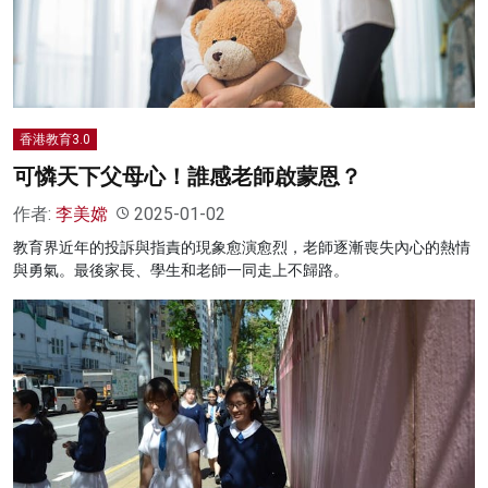
名家榜
灼見活動
關於我們
香港教育3.0
可憐天下父母心！誰感老師啟蒙恩？
作者:
李美嫦
2025-01-02
教育界近年的投訴與指責的現象愈演愈烈，老師逐漸喪失內心的熱情
與勇氣。最後家長、學生和老師一同走上不歸路。