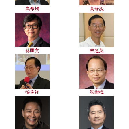
高希均
黃珍妮
蔣匡文
林超英
徐俊祥
張樹槐