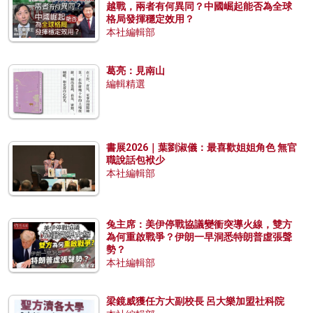
越戰，兩者有何異同？中國崛起能否為全球
格局發揮穩定效用？
本社編輯部
葛亮：見南山
編輯精選
書展2026｜葉劉淑儀：最喜歡姐姐角色 無官
職說話包袱少
本社編輯部
兔主席：美伊停戰協議變衝突導火線，雙方
為何重啟戰爭？伊朗一早洞悉特朗普虛張聲
勢？
本社編輯部
梁鏡威獲任方大副校長 呂大樂加盟社科院