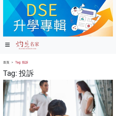
政局
教育
文化
財經
首頁
Tag: 投訴
生活
Tag: 投訴
健康
商業
科技
影片