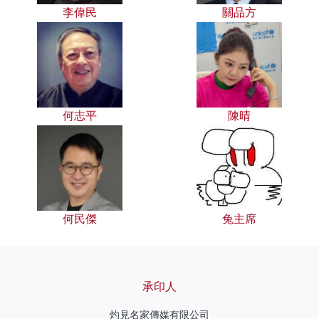
李偉民
關品方
何志平
陳晴
何民傑
兔主席
承印人
灼見名家傳媒有限公司