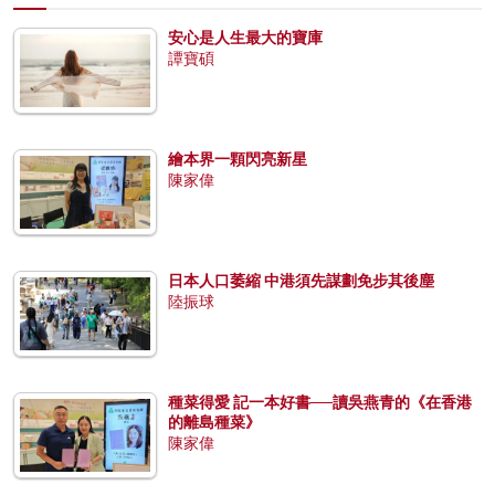
安心是人生最大的寶庫
譚寶碩
繪本界一顆閃亮新星
陳家偉
日本人口萎縮 中港須先謀劃免步其後塵
陸振球
種菜得愛 記一本好書──讀吳燕青的《在香港
的離島種菜》
陳家偉