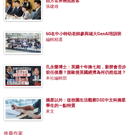
西方世界兩批政客
張建雄
60名中小特幼老師參與城大GenAI培訓班
編輯精選
孔永樂博士：英國十年換七相，新揆會否步
前任後塵？脫歐後英國經濟為何仍然低迷？
本社編輯部
摘星以外：從校園生活觀察DSE中文科摘星
學生的一點特質
來文
推薦作家