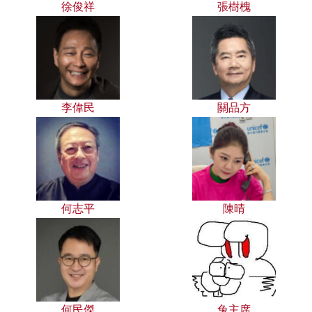
徐俊祥
張樹槐
李偉民
關品方
何志平
陳晴
何民傑
兔主席