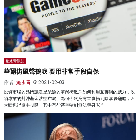
施永青觀點
華爾街風聲鶴唳 要用非常手段自保
作者:
施永青
2021-02-03
投資市場的熱門議題是業餘的華爾街散戶如何利用互聯網的威力，攻
陷專業的對沖基金沽空布局。為何今次竟有本事搞到陰溝裏翻船，叫
大鱷也得舉手投降，其中有些甚至輸到無法翻身呢？