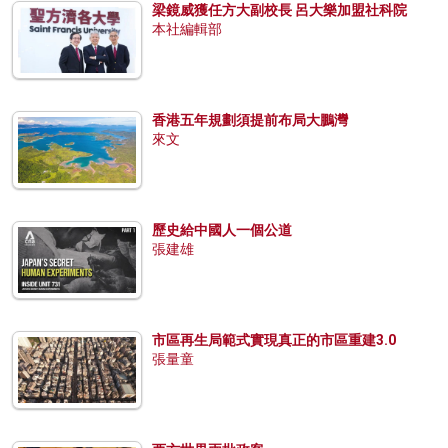
梁鏡威獲任方大副校長 呂大樂加盟社科院
本社編輯部
香港五年規劃須提前布局大鵬灣
來文
歷史給中國人一個公道
張建雄
市區再生局範式實現真正的市區重建3.0
張量童