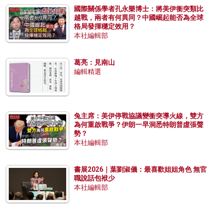
國際關係學者孔永樂博士：將美伊衝突類比
越戰，兩者有何異同？中國崛起能否為全球
格局發揮穩定效用？
本社編輯部
葛亮：見南山
編輯精選
兔主席：美伊停戰協議變衝突導火線，雙方
為何重啟戰爭？伊朗一早洞悉特朗普虛張聲
勢？
本社編輯部
書展2026｜葉劉淑儀：最喜歡姐姐角色 無官
職說話包袱少
本社編輯部