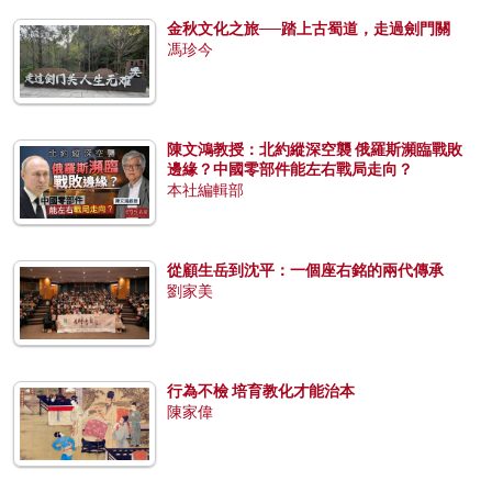
金秋文化之旅──踏上古蜀道，走過劍門關
馮珍今
陳文鴻教授：北約縱深空襲 俄羅斯瀕臨戰敗
邊緣？中國零部件能左右戰局走向？
本社編輯部
從顧生岳到沈平：一個座右銘的兩代傳承
劉家美
行為不檢 培育教化才能治本
陳家偉