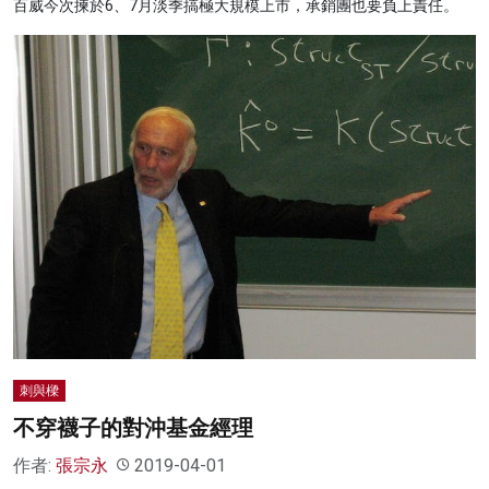
百威今次揀於6、7月淡季搞極大規模上市，承銷團也要負上責任。
刺與樑
不穿襪子的對沖基金經理
作者:
張宗永
2019-04-01