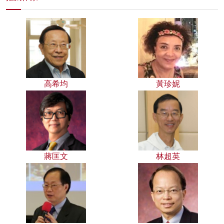
高希均
黃珍妮
蔣匡文
林超英