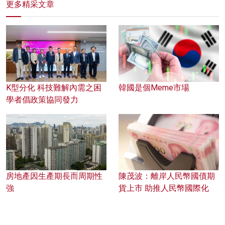
更多精采文章
K型分化 科技難解內需之困
韓國是個Meme市場
學者倡政策協同發力
房地產因生產期長而周期性
陳茂波：離岸人民幣國債期
強
貨上市 助推人民幣國際化