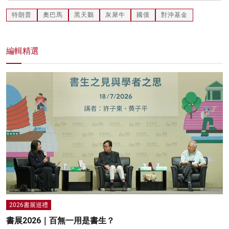
特朗普
奧巴馬
黑天鵝
灰犀牛
國債
對沖基金
編輯精選
2026書展巡禮
書展2026｜百無一用是書生？