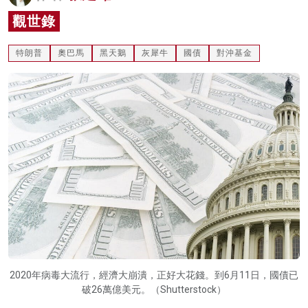
名家榜
觀世錄
灼見活動
特朗普
奧巴馬
黑天鵝
灰犀牛
國債
對沖基金
關於我們
2020年病毒大流行，經濟大崩潰，正好大花錢。到6月11日，國債已
破26萬億美元。（Shutterstock）