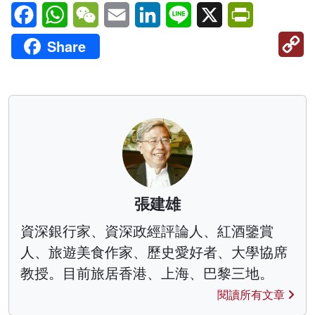
Facebook
WhatsApp
WeChat
Email
LinkedIn
Line
X
PrintFriendl
C
Share
Li
張建雄
資深銀行家、資深政經評論人、紅酒鑒賞
人、旅遊美食作家、歷史愛好者、大學協席
教授。目前旅居香港、上海、巴黎三地。
閱讀所有文章