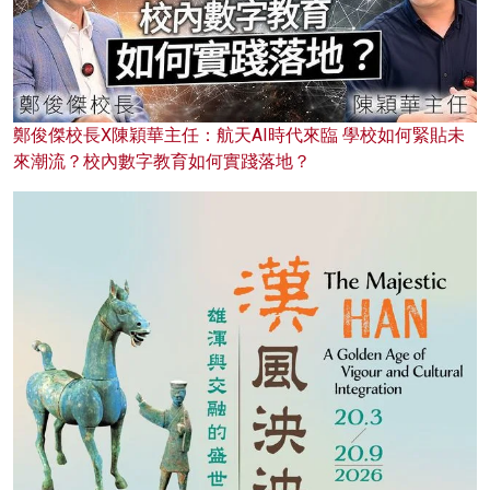
鄭俊傑校長X陳穎華主任：航天AI時代來臨 學校如何緊貼未
來潮流？校內數字教育如何實踐落地？