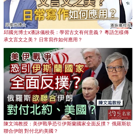
邱國光博士x潘詠儀校長：學習古文有何意義？ 粵語怎樣傳
承文言文之美？ 日常寫作如何應用？
陳文鴻教授：美伊戰爭恐引伊斯蘭國家全面反撲？ 俄羅斯欲
聯合伊朗 對付北約美國？