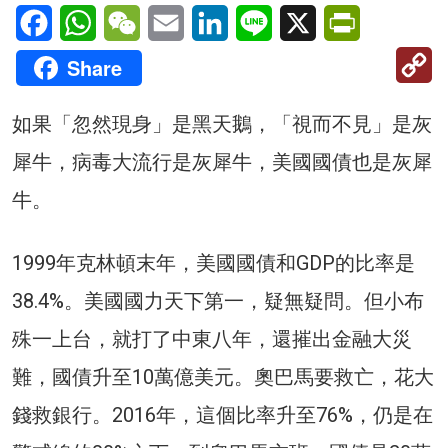
Facebook
WhatsApp
WeChat
Email
LinkedIn
Line
X
PrintFriendl
C
Share
Li
如果「忽然現身」是黑天鵝，「視而不見」是灰
犀牛，病毒大流行是灰犀牛，美國國債也是灰犀
牛。
1999年克林頓末年，美國國債和GDP的比率是
38.4%。美國國力天下第一，疑無疑問。但小布
殊一上台，就打了中東八年，還摧出金融大災
難，國債升至10萬億美元。奧巴馬要救亡，花大
錢救銀行。2016年，這個比率升至76%，仍是在