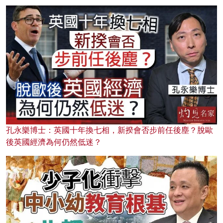
孔永樂博士：英國十年換七相，新揆會否步前任後塵？脫歐
後英國經濟為何仍然低迷？