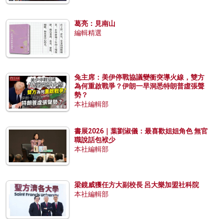
葛亮：見南山
編輯精選
兔主席：美伊停戰協議變衝突導火線，雙方
為何重啟戰爭？伊朗一早洞悉特朗普虛張聲
勢？
本社編輯部
書展2026｜葉劉淑儀：最喜歡姐姐角色 無官
職說話包袱少
本社編輯部
梁鏡威獲任方大副校長 呂大樂加盟社科院
本社編輯部