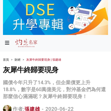
政局
教育
文化
財經
首頁
財經
灰犀牛終歸要現身 | 張建雄
生活
灰犀牛終歸要現身
健康
國債今年只升了14.3%，但企業債更上升
商業
18.8%，數字是60萬億美元，對沖基金們為何還
那麼信心滿滿呢？灰犀牛終歸要現身！
科技
影片
作者:
張建雄
- 2020-06-22