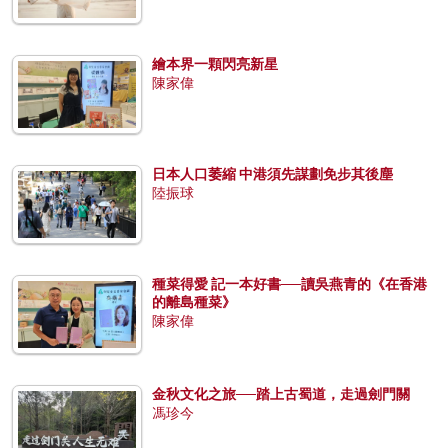
繪本界一顆閃亮新星
陳家偉
日本人口萎縮 中港須先謀劃免步其後塵
陸振球
種菜得愛 記一本好書──讀吳燕青的《在香港
的離島種菜》
陳家偉
金秋文化之旅──踏上古蜀道，走過劍門關
馮珍今