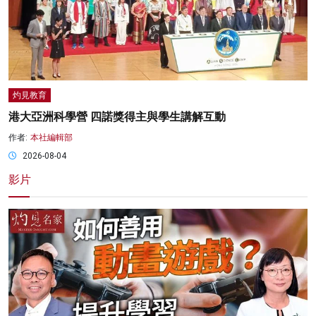
灼見教育
港大亞洲科學營 四諾獎得主與學生講解互動
作者:
本社編輯部
2026-08-04
影片