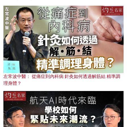
左常波中醫： 從痛症到內科病 針灸如何透過解筋結 精準調
理身體？