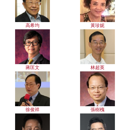
高希均
黃珍妮
蔣匡文
林超英
徐俊祥
張樹槐