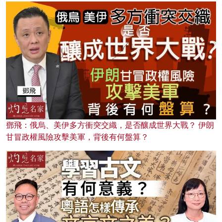
鄧飛：俄烏、美伊多方衝突交織，是否釀成世界大戰？ 伊朗
甘冒政權風險攻擊美軍，背後有何盤算？