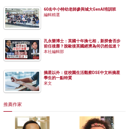
60名中小特幼老師參與城大GenAI培訓班
編輯精選
孔永樂博士：英國十年換七相，新揆會否步
前任後塵？脫歐後英國經濟為何仍然低迷？
本社編輯部
摘星以外：從校園生活觀察DSE中文科摘星
學生的一點特質
來文
推薦作家