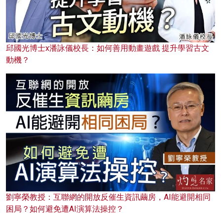
邱國光博士x潘詠儀校長：如何善用動畫遊戲 提升學習古文
動機？
劉寧榮教授：互聯網的開放反催生資訊繭房，AI能避開相同
困局？如何避免遭AI演算法操控？