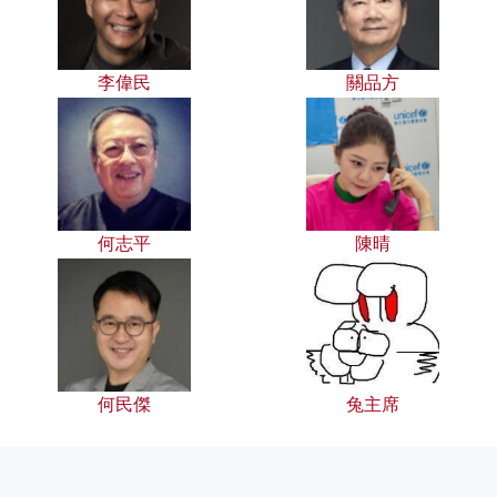
李偉民
關品方
何志平
陳晴
何民傑
兔主席