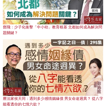
鄧飛：少子化衝擊「中小幼」教育根基 北都如何成為解決問
題關鍵？
曆法家侯天同：遇到多少感情姻緣債 男女命途迥異？ 從八字
能看透你的七情六欲？