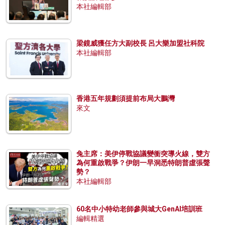
本社編輯部
梁鏡威獲任方大副校長 呂大樂加盟社科院
本社編輯部
香港五年規劃須提前布局大鵬灣
來文
兔主席：美伊停戰協議變衝突導火線，雙方
為何重啟戰爭？伊朗一早洞悉特朗普虛張聲
勢？
本社編輯部
60名中小特幼老師參與城大GenAI培訓班
編輯精選