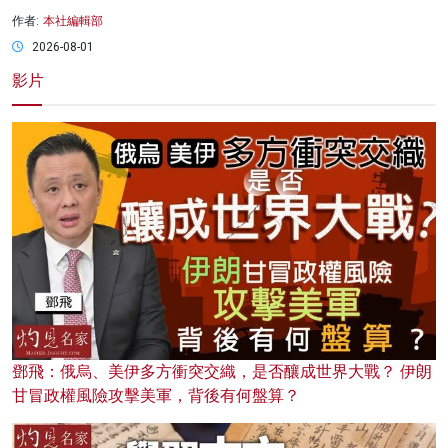
作者:
本社編輯部
2026-08-01
影片
鄧飛：俄烏、美伊多方衝突交織，是否釀成世界大戰？ 伊朗
甘冒政權風險攻擊美軍，背後有何盤算？