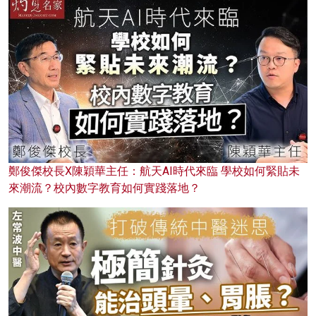
鄭俊傑校長X陳穎華主任：航天AI時代來臨 學校如何緊貼未
來潮流？校內數字教育如何實踐落地？