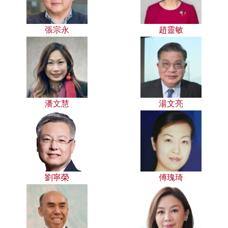
張宗永
趙靈敏
潘文慧
湯文亮
劉寧榮
傅瑰琦