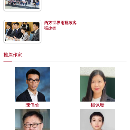
西方世界兩批政客
張建雄
推薦作家
陳偉倫
楊佩珊