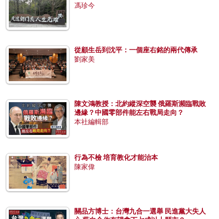
馮珍今
從顧生岳到沈平：一個座右銘的兩代傳承
劉家美
陳文鴻教授：北約縱深空襲 俄羅斯瀕臨戰敗
邊緣？中國零部件能左右戰局走向？
本社編輯部
行為不檢 培育教化才能治本
陳家偉
關品方博士：台灣九合一選舉 民進黨大失人