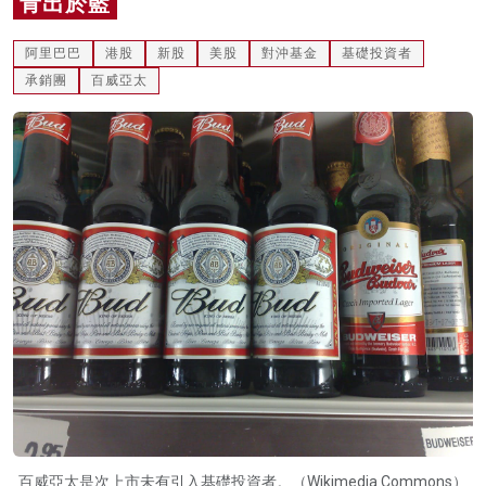
青出於藍
名家榜
阿里巴巴
港股
新股
美股
對沖基金
基礎投資者
灼見活動
承銷團
百威亞太
關於我們
百威亞太是次上市未有引入基礎投資者。（Wikimedia Commons）