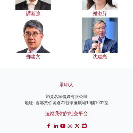
譚新強
謝淑芬
鄧建文
沈建光
承印人
灼見名家傳媒有限公司
地址 : 香港黃竹坑道21號環匯廣場10樓1002室
追蹤我們的社交平台