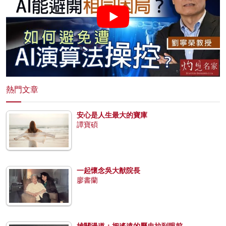
熱門文章
安心是人生最大的寶庫
譚寶碩
一起懷念吳大猷院長
廖書蘭