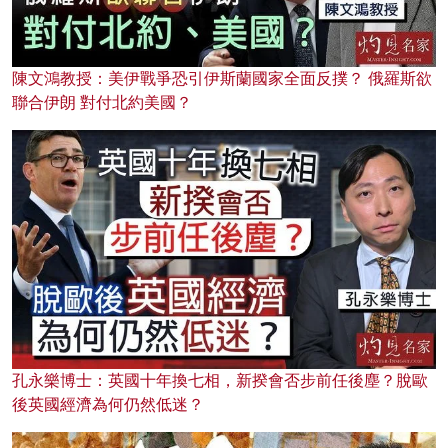
陳文鴻教授：美伊戰爭恐引伊斯蘭國家全面反撲？ 俄羅斯欲
聯合伊朗 對付北約美國？
孔永樂博士：英國十年換七相，新揆會否步前任後塵？脫歐
後英國經濟為何仍然低迷？