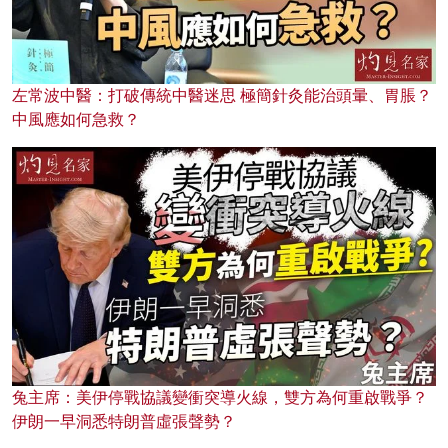
左常波中醫：打破傳統中醫迷思 極簡針灸能治頭暈、胃脹？
中風應如何急救？
兔主席：美伊停戰協議變衝突導火線，雙方為何重啟戰爭？
伊朗一早洞悉特朗普虛張聲勢？