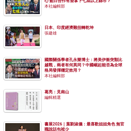
心 藍白合作有望拿下七成以上縣市？
本社編輯部
日本、印度經濟難扭轉乾坤
張建雄
國際關係學者孔永樂博士：將美伊衝突類比
越戰，兩者有何異同？中國崛起能否為全球
格局發揮穩定效用？
本社編輯部
葛亮：見南山
編輯精選
書展2026｜葉劉淑儀：最喜歡姐姐角色 無官
職說話包袱少