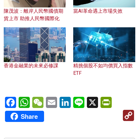
陳茂波：離岸人民幣國債期
當AI革命遇上市場失效
貨上市 助推人民幣國際化
香港金融業的未來必修課
精挑個股不如均價買入指數
ETF
Facebook
WhatsApp
WeChat
Email
LinkedIn
Line
X
PrintFriendl
C
Share
Li