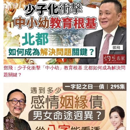
鄧飛：少子化衝擊「中小幼」教育根基 北都如何成為解決問
題關鍵？