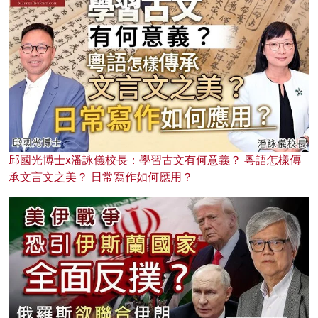
邱國光博士x潘詠儀校長：學習古文有何意義？ 粵語怎樣傳
承文言文之美？ 日常寫作如何應用？