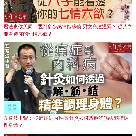
曆法家侯天同：遇到多少感情姻緣債 男女命途迥異？ 從八字
能看透你的七情六欲？
左常波中醫： 從痛症到內科病 針灸如何透過解筋結 精準調
理身體？