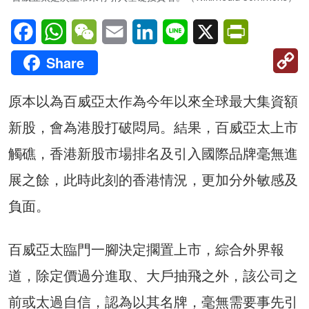
Facebook
WhatsApp
WeChat
Email
LinkedIn
Line
X
PrintFriendl
C
Share
Li
原本以為百威亞太作為今年以來全球最大集資額
新股，會為港股打破悶局。結果，百威亞太上市
觸礁，香港新股市場排名及引入國際品牌毫無進
展之餘，此時此刻的香港情況，更加分外敏感及
負面。
百威亞太臨門一腳決定擱置上市，綜合外界報
道，除定價過分進取、大戶抽飛之外，該公司之
前或太過自信，認為以其名牌，毫無需要事先引