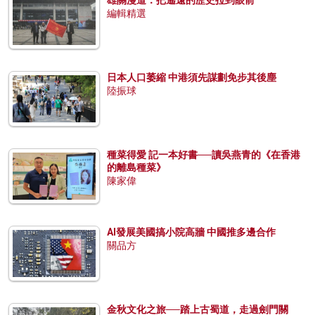
雄關漫道：把遙遠的歷史拉到眼前
編輯精選
日本人口萎縮 中港須先謀劃免步其後塵
陸振球
種菜得愛 記一本好書──讀吳燕青的《在香港
的離島種菜》
陳家偉
AI發展美國搞小院高牆 中國推多邊合作
關品方
金秋文化之旅──踏上古蜀道，走過劍門關