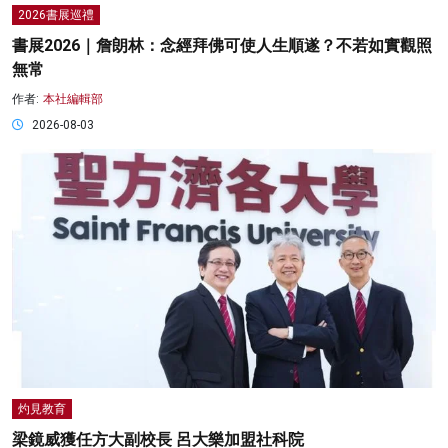
2026書展巡禮
書展2026｜詹朗林：念經拜佛可使人生順遂？不若如實觀照
無常
作者:
本社編輯部
2026-08-03
灼見教育
梁鏡威獲任方大副校長 呂大樂加盟社科院