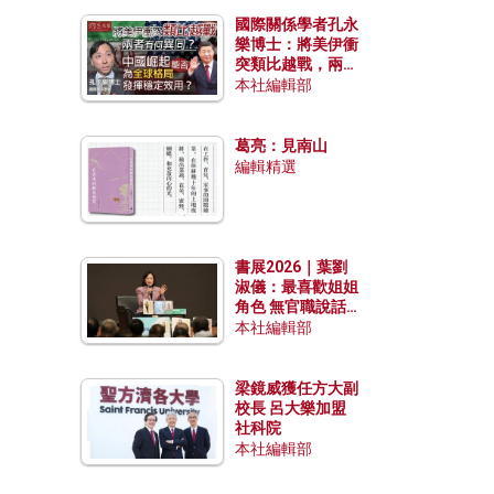
國際關係學者孔永
樂博士：將美伊衝
突類比越戰，兩者
有何異同？中國崛
本社編輯部
起能否為全球格局
發揮穩定效用？
葛亮：見南山
編輯精選
書展2026｜葉劉
淑儀：最喜歡姐姐
角色 無官職說話
包袱少
本社編輯部
梁鏡威獲任方大副
校長 呂大樂加盟
社科院
本社編輯部