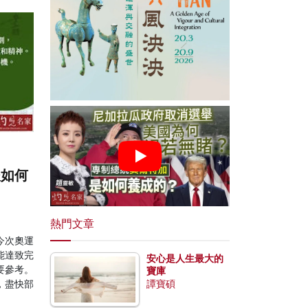
後如何
熱門文章
今次奧運
能達致完
安心是人生最大的
要參考。
寶庫
，盡快部
譚寶碩