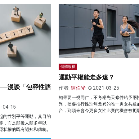
健體縱橫
運動平權能走多遠？
──漫談「包容性語
作者:
鍾伯光
2021-03-25
如果要一視同仁，不考慮先天條件給予兩
異，硬要推行性別無差異的唯一男女共通
1-04-15
台，到頭來會令更多女性比賽的機會被扼
起的性別平等運動，其目的
等，而是顛覆人類多年以
隱私權的既有認知和傳統。