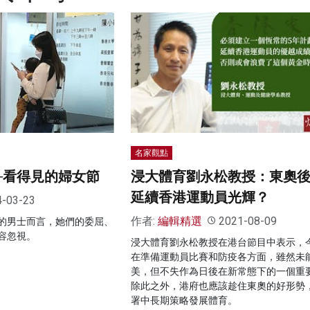
名家觀點
─看得見的婦女節
浸大體育劉永松教授：東奧
延續香港運動員光輝？
4-03-23
作者:
編輯精選
2021-08-09
的男士而言，她們的委屈、
容忽視。
浸大體育劉永松教授在港台節目中表示，
在準備運動員比賽和防疫各方面，雖然未
美，但不失作為日後在新常態下的一個重
除此之外，港府也應該趁住東奧的好形勢
署中長期策略發展體育。