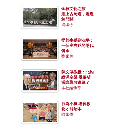
金秋文化之旅──
踏上古蜀道，走過
劍門關
馮珍今
從顧生岳到沈平：
一個座右銘的兩代
傳承
劉家美
陳文鴻教授：北約
縱深空襲 俄羅斯
瀕臨戰敗邊緣？中
國零部件能左右戰
本社編輯部
局走向？
行為不檢 培育教
化才能治本
陳家偉