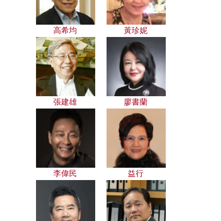
高希均
黃珍妮
張建雄
廖書蘭
李偉民
益行