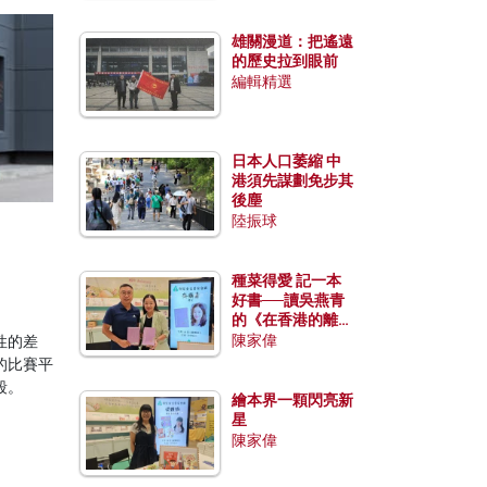
雄關漫道：把遙遠
的歷史拉到眼前
編輯精選
日本人口萎縮 中
港須先謀劃免步其
後塵
陸振球
種菜得愛 記一本
好書──讀吳燕青
的《在香港的離島
種菜》
陳家偉
性的差
的比賽平
殺。
繪本界一顆閃亮新
星
陳家偉