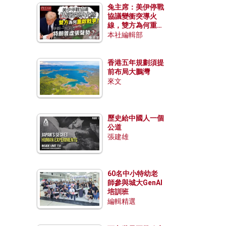
兔主席：美伊停戰
協議變衝突導火
線，雙方為何重啟
戰爭？伊朗一早洞
本社編輯部
悉特朗普虛張聲
勢？
香港五年規劃須提
前布局大鵬灣
來文
歷史給中國人一個
公道
張建雄
60名中小特幼老
師參與城大GenAI
培訓班
編輯精選