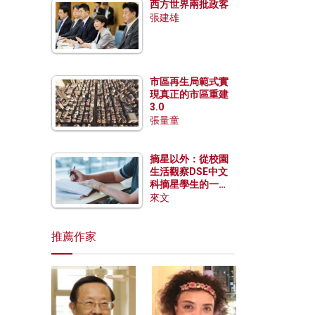
西方世界兩批政客
張建雄
市區再生局範式實
現真正的市區重建
3.0
張量童
摘星以外：從校園
生活觀察DSE中文
科摘星學生的一點
特質
來文
推薦作家