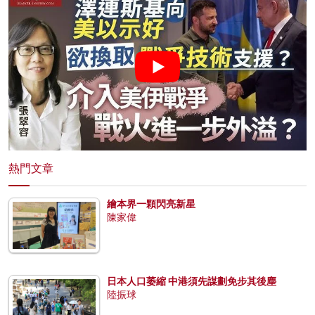
熱門文章
繪本界一顆閃亮新星
陳家偉
日本人口萎縮 中港須先謀劃免步其後塵
陸振球