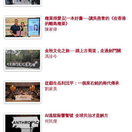
種菜得愛 記一本好書──讀吳燕青的《在香港
的離島種菜》
陳家偉
金秋文化之旅──踏上古蜀道，走過劍門關
馮珍今
從顧生岳到沈平：一個座右銘的兩代傳承
劉家美
AI逃獄敲響警號 全球共治才是解方
何民傑