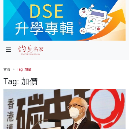
政局
教育
文化
財經
首頁
Tag: 加價
生活
Tag: 加價
健康
商業
科技
影片