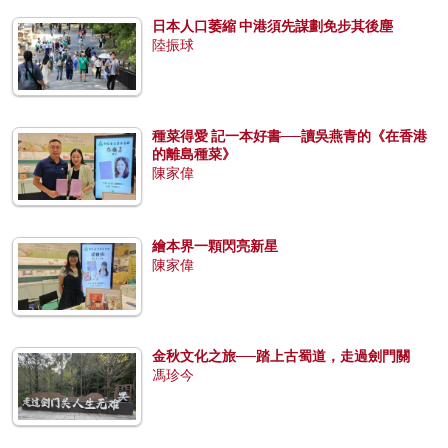
日本人口萎縮 中港須先謀劃免步其後塵
陸振球
種菜得愛 記一本好書──讀吳燕青的《在香港
的離島種菜》
陳家偉
繪本界一顆閃亮新星
陳家偉
金秋文化之旅──踏上古蜀道，走過劍門關
馮珍今