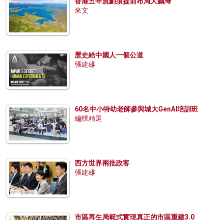
香港五年規劃須提前布局大鵬灣
來文
歷史給中國人一個公道
張建雄
60名中小特幼老師參與城大GenAI培訓班
編輯精選
西方世界兩批政客
張建雄
市區再生局範式實現真正的市區重建3.0