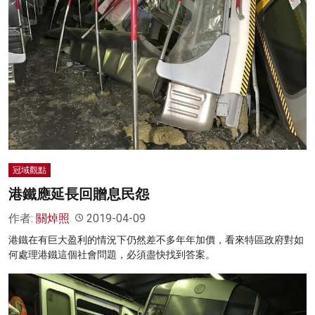
冠域觀點
港鐵應延長回贈息民怨
作者:
關焯照
2019-04-09
港鐵在有巨大盈利的情況下仍然差不多年年加價，看來特區政府對如
何處理港鐵這個社會問題，必須盡快找到答案。