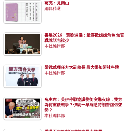
葛亮：見南山
編輯精選
書展2026｜葉劉淑儀：最喜歡姐姐角色 無官
職說話包袱少
本社編輯部
梁鏡威獲任方大副校長 呂大樂加盟社科院
本社編輯部
兔主席：美伊停戰協議變衝突導火線，雙方
為何重啟戰爭？伊朗一早洞悉特朗普虛張聲
勢？
本社編輯部