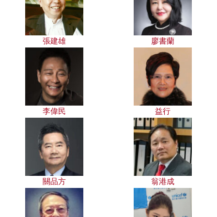
張建雄
廖書蘭
李偉民
益行
關品方
翁港成