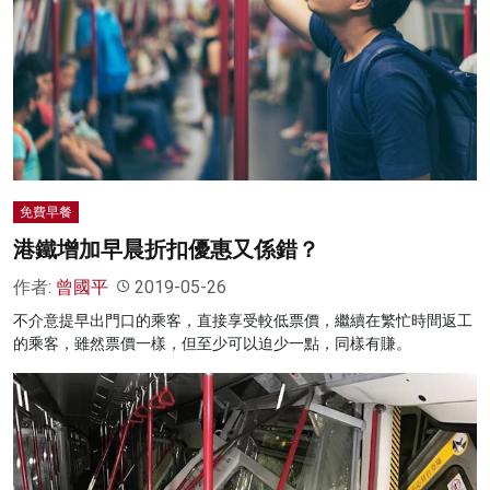
免費早餐
港鐵增加早晨折扣優惠又係錯？
作者:
曾國平
2019-05-26
不介意提早出門口的乘客，直接享受較低票價，繼續在繁忙時間返工
的乘客，雖然票價一樣，但至少可以迫少一點，同樣有賺。