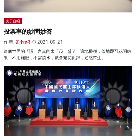
夫子自唱
投票率的妙問妙答
作者:
劉銳紹
2021-09-21
這個世界的「謊」言真的太「茂」盛了，遍地播種，落地即可花開結
果，不用施肥，不需澆水，就會繁花似錦，迷惑眾生。