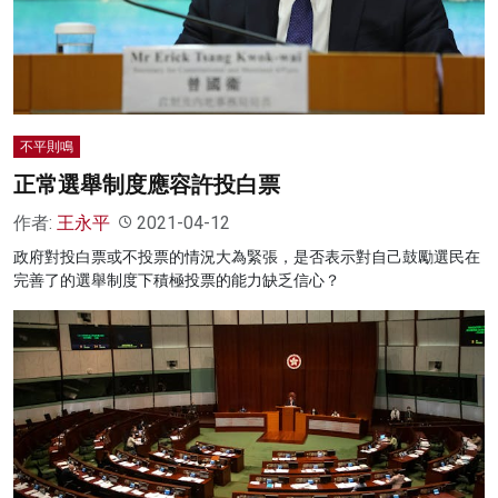
不平則鳴
正常選舉制度應容許投白票
作者:
王永平
2021-04-12
政府對投白票或不投票的情況大為緊張，是否表示對自己鼓勵選民在
完善了的選舉制度下積極投票的能力缺乏信心？