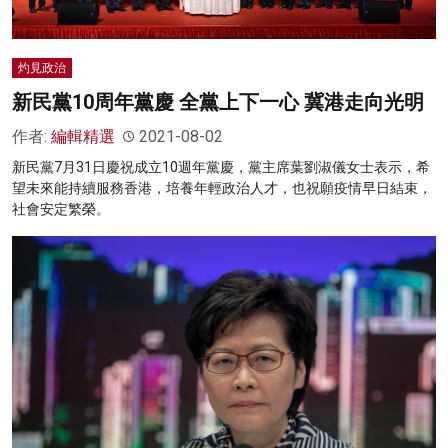
灼見政治
新民黨10周年黨慶 全黨上下一心 冀港走向光明
作者:
編輯精選
2021-08-02
新民黨7月31日慶祝成立10週年黨慶，黨主席葉劉淑儀女士表示，希
望未來能持續服務香港，培養年輕政治人才，也祝願疫情早日結束，
社會安定繁榮。