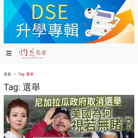
政局
教育
文化
財經
首頁
Tag: 選舉
生活
Tag: 選舉
健康
商業
科技
影片