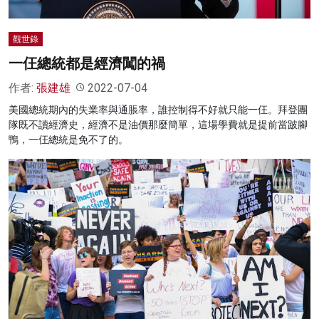
觀世錄
一仼總統都是經濟闖的禍
作者:
張建雄
2022-07-04
美國總統期內的失業率與通脹率，誰控制得不好就只能一仼。拜登團
隊既不讀經濟史，經濟不是油價那麼簡單，這場學費就是提前當跛腳
鴨，一仼總統是免不了的。