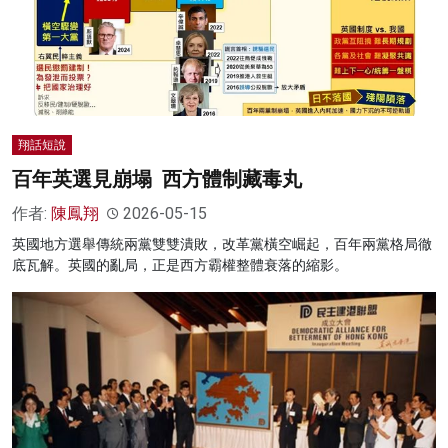
翔話短說
百年英選見崩塌 西方體制藏毒丸
作者:
陳鳳翔
2026-05-15
英國地方選舉傳統兩黨雙雙潰敗，改革黨橫空崛起，百年兩黨格局徹
底瓦解。英國的亂局，正是西方霸權整體衰落的縮影。