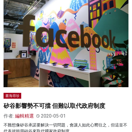
書海尋珍
矽谷影響勢不可擋 但難以取代政府制度
作者:
編輯精選
2020-05-01
不難想像矽谷承諾要解決一切問題，會讓人如此心嚮往之，但這並不
代表就能用矽谷來取代國家政府制度。