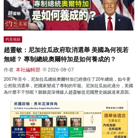
名家榜
灼見活動
關於我們
灼見視頻
趙靈敏：尼加拉瓜政府取消選舉 美國為何視若
無睹？ 專制總統奧爾特加是如何養成的？
作者:
本社編輯部
2026-08-07
2007年至今，尼加拉瓜總統奧爾特加已經擔任了20年總統，如今更
公然取消選舉，把國家變成了專制的牢籠。尼加拉瓜如此過分，美國
為什麼不干預呢？聽聽資深傳媒人趙靈敏從尼國歷史娓娓道來原因。