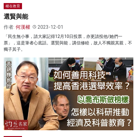
權在教育
選賢與能
作者:
何漢權
2023-12-01
「民生無小事，請大家記得12月10日投票，亦更請投他/她們一
票」，這是筆者心底話。選賢與能，講信修睦，故人不獨親其親，不
獨子其子。