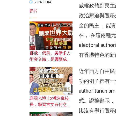
2026-08-04
威權政體到民主政
影片
政治壓迫與選舉
全的民主， 能
在， 在這兩種
electoral 
鄧飛：俄烏、美伊多方
有香港特色的新
衝突交織，是否釀成世
界大戰？ 伊朗甘冒政權
近年西方自由民
風險攻擊美軍，背後有
何盤算？
功的例子都有一個
authorita
邱國光博士x潘詠儀校
式。證據顯示，
長：學習古文有何意
比沒有舉行選舉
義？ 粵語怎樣傳承文言