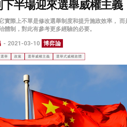
制下半場迎來選舉威權主義
它實際上不單是修改選舉制度和提升施政效率， 而
治體制，對此有參考更多經驗的必要。
昌
- 2021-03-10
博弈論
選舉
政黨
選舉威權主義
選舉式威權政體