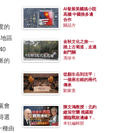
AI發展美國搞小院
高牆 中國推多邊
合作
關品方
度的
傳地區
金秋文化之旅──
踏上古蜀道，走過
40
劍門關
馮珍今
派的
從顧生岳到沈平：
一個座右銘的兩代
傳承
劉家美
黨會
陳文鴻教授：北約
縱深空襲 俄羅斯
得選
瀕臨戰敗邊緣？中
國零部件能左右戰
本社編輯部
一種由
局走向？