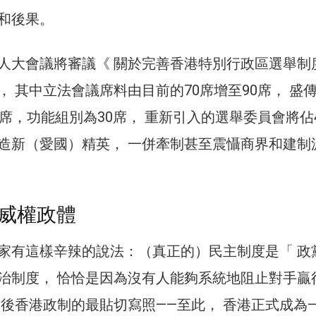
和後果。
人大會議將審議《 關於完善香港特別行政區選舉制
， 其中立法會議席料由目前的70席增至90席， 盛
席，功能組別為30席， 重新引入的選舉委員會將佔
造新（愛國）精英， 一併牽制甚至震懾商界和建制
威權政體
家有這樣辛辣的說法：（真正的）民主制度是「 政
治制度， 恰恰是因為沒有人能夠系統地阻止對手贏
今後香港政制的最貼切寫照——至此， 香港正式成為