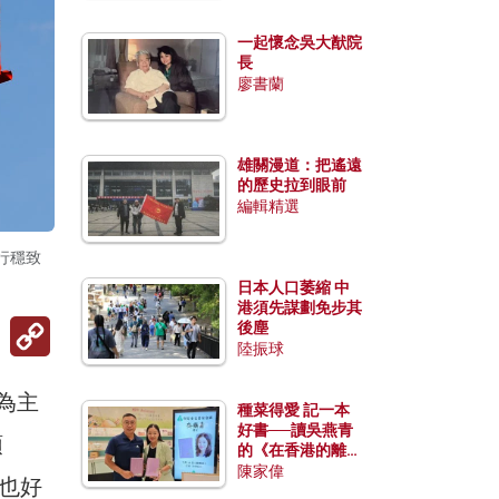
一起懷念吳大猷院
長
廖書蘭
雄關漫道：把遙遠
的歷史拉到眼前
編輯精選
行穩致
日本人口萎縮 中
港須先謀劃免步其
Copy
後塵
Link
陸振球
為主
種菜得愛 記一本
好書──讀吳燕青
頭
的《在香港的離島
種菜》
陳家偉
也好