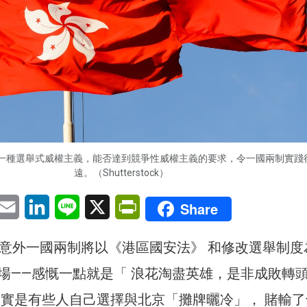
一種選舉式威權主義，能否達到競爭性威權主義的要求，令一國兩制實踐
遠。（Shutterstock）
pp
eChat
Email
LinkedIn
Line
X
PrintFriendly
Share
無意外一國兩制將以《港區國安法》 和修改選舉制度
場——感慨一點就是「 浪花淘盡英雄，是非成敗轉
確實是有些人自己選擇與北京「攤牌曬冷」， 賭輸了