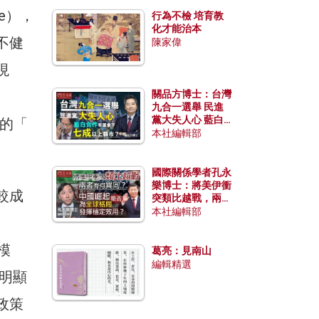
e），
行為不檢 培育教
化才能治本
不健
陳家偉
現
關品方博士：台灣
九合一選舉 民進
黨大失人心 藍白
容的「
合作有望拿下七成
本社編輯部
以上縣市？
國際關係學者孔永
樂博士：將美伊衝
較成
突類比越戰，兩者
有何異同？中國崛
本社編輯部
起能否為全球格局
發揮穩定效用？
模
葛亮：見南山
編輯精選
明顯
政策