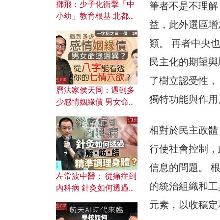
鄧飛：少子化衝擊「中
筆者不是不理解
小幼」教育根基 北都如
益，此外選區增
何成為解決問題關鍵？
類。 再者中央
民主化的期望與
了樹立認受性，
曆法家侯天同：遇到多
獨特功能與作用
少感情姻緣債 男女命途
迥異？ 從八字能看透你
的七情六欲？
相對於民主政體
行使社會控制，
信息的問題。 
左常波中醫： 從痛症到
的統治組織和工
內科病 針灸如何透過解
筋結 精準調理身體？
元素，以收穩定