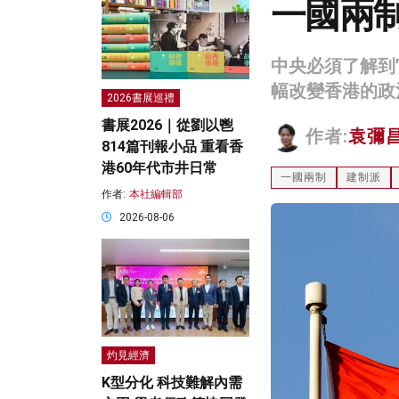
一國兩
中央必須了解到
幅改變香港的政
2026書展巡禮
書展2026｜從劉以鬯
作者:
袁彌
814篇刊報小品 重看香
港60年代市井日常
一國兩制
建制派
作者:
本社編輯部
2026-08-06
灼見經濟
K型分化 科技難解內需