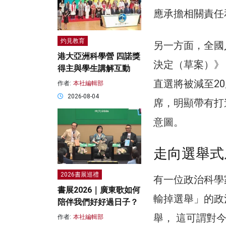
應承擔相關責任
灼見教育
另一方面，全國
港大亞洲科學營 四諾獎
決定（草案）》
得主與學生講解互動
直選將被減至20
作者:
本社編輯部
2026-08-04
席，明顯帶有打
意圖。
走向選舉式
2026書展巡禮
有一位政治科學
書展2026｜廣東歌如何
輸掉選舉」的政
陪伴我們好好過日子？
舉， 這可謂對
作者:
本社編輯部