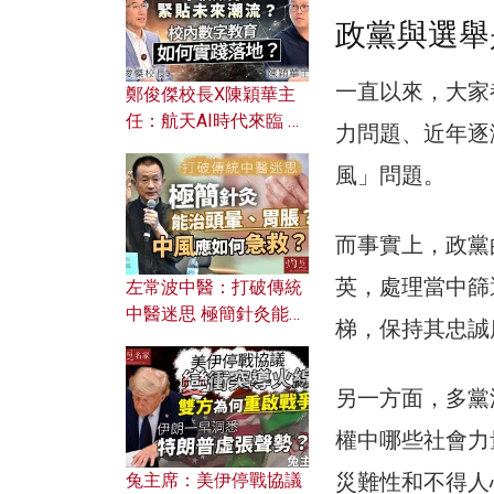
政黨與選舉
一直以來，大家
鄭俊傑校長X陳穎華主
任：航天AI時代來臨 學
力問題、近年逐
校如何緊貼未來潮流？
風」問題。
校內數字教育如何實踐
落地？
而事實上，政黨
英，處理當中篩
左常波中醫：打破傳統
中醫迷思 極簡針灸能治
梯，保持其忠誠
頭暈、胃脹？中風應如
何急救？
另一方面，多黨
權中哪些社會力
災難性和不得人
兔主席：美伊停戰協議