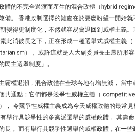
體的不完全過渡而產生的混合政體（hybrid regim
兼備。 香港政制選擇的難處在於要麼盼望一開始就
有朝變得更制度化，不然就容易會退回到威權主義。
元素此消彼長之下，正在形成一種選舉式威權主義（
authoritarianism）， 或許這就是人大副委員長王晨所形
的民主選舉制度」。
主霸權退潮，混合政體在全球各地有增無減， 當中
共通點：它們都是競爭性威權主義（ competitive
rianism）， 令競爭性威權主義成為今天威權政體的最常見
 有舉行具競爭性的多黨派選舉的威權政體， 其壽命
的長， 而有舉行具競爭性選舉的威權政體，在一些