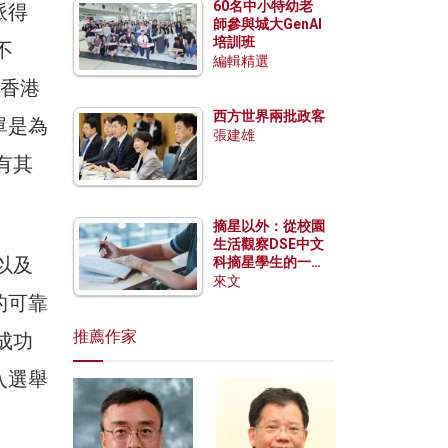
60名中小特幼老
派得
師參與城大GenAI
培訓班
不
編輯精選
對香港
西方世界兩批政客
單是為
張建雄
有其
摘星以外：從校園
生活觀察DSE中文
以及
科摘星學生的一點
特質
來文
的可靠
推薦作家
成功
入選舉