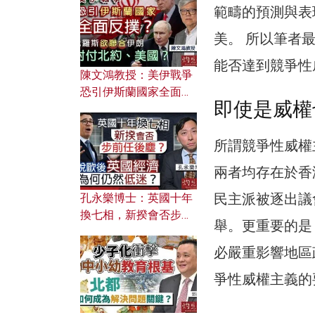
文之美？ 日常寫作如何
範疇的預測與表
應用？
美。 所以筆者
能否達到競爭性
陳文鴻教授：美伊戰爭
恐引伊斯蘭國家全面反
即使是威權
撲？ 俄羅斯欲聯合伊朗
對付北約美國？
所謂競爭性威權
兩者均存在於香
民主派被逐出議
孔永樂博士：英國十年
換七相，新揆會否步前
舉。更重要的是
任後塵？脫歐後英國經
濟為何仍然低迷？
必嚴重影響地區
爭性威權主義的