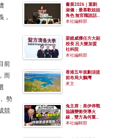
媲
書展2026｜葉劉
淑儀：最喜歡姐姐
角色 無官職說話
義，
包袱少
本社編輯部
梁鏡威獲任方大副
校長 呂大樂加盟
社科院
本社編輯部
目前
香港五年規劃須提
，而
前布局大鵬灣
來文
選
， 勢
兔主席：美伊停戰
成競
協議變衝突導火
線，雙方為何重啟
戰爭？伊朗一早洞
本社編輯部
悉特朗普虛張聲
勢？