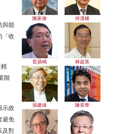
陳家偉
何漢權
結與能
的「收
雷鼎鳴
林超英
聚精
業階
張建雄
陳章華
顯示政
者避免
以及對