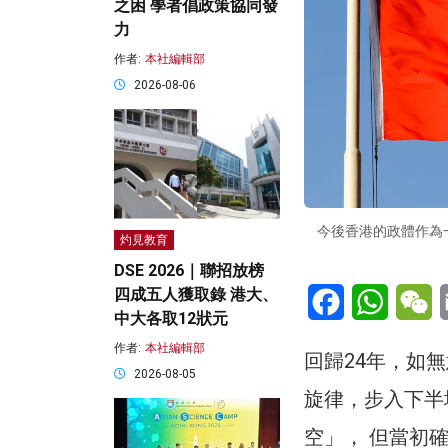
之困 學者倡政策協同發
力
作者:
本社編輯部
2026-08-06
今後香港的政體作為
灼見教育
DSE 2026｜聯招放榜
Facebook
WhatsA
W
四成五人獲取錄 港大、
中大各取12狀元
作者:
本社編輯部
回歸24年，如
2026-08-05
旋律，步入下半
空」， 但當初