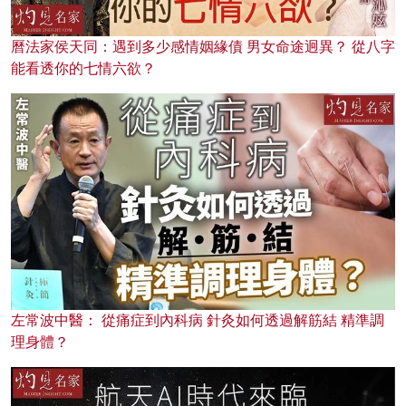
曆法家侯天同：遇到多少感情姻緣債 男女命途迥異？ 從八字
能看透你的七情六欲？
左常波中醫： 從痛症到內科病 針灸如何透過解筋結 精準調
理身體？