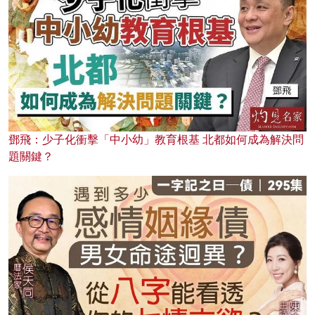
鄧飛：少子化衝擊「中小幼」教育根基 北都如何成為解決問
題關鍵？