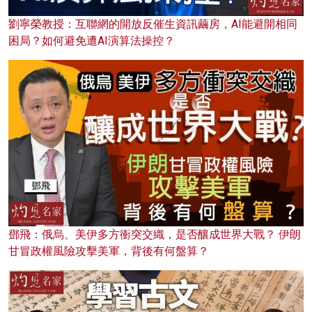
劉寧榮教授：互聯網的開放反催生資訊繭房，AI能避開相同
困局？如何避免遭AI演算法操控？
鄧飛：俄烏、美伊多方衝突交織，是否釀成世界大戰？ 伊朗
甘冒政權風險攻擊美軍，背後有何盤算？