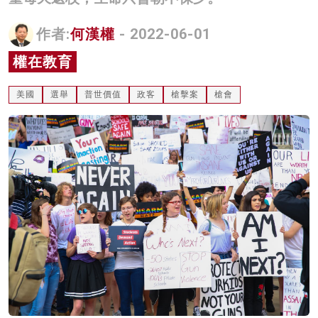
名家榜
作者:
何漢權
- 2022-06-01
灼見活動
權在教育
關於我們
美國
選舉
普世價值
政客
槍擊案
槍會