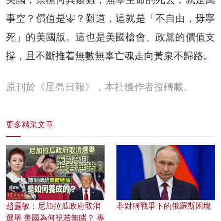
事空？價值是零？難道，這就是「不自由，毋寧
死」的美國版。這也是美國槍會、政黨的價值支
撐，且不斷推着無數無辜亡魂走向黃泉不歸路。
原刊於《星島日報》，本社獲作者授轉載。
更多精采文章
趙靈敏：尼加拉瓜政府取消
非對稱戰爭下的俄羅斯困境
選舉 美國為何視若無睹？ 專