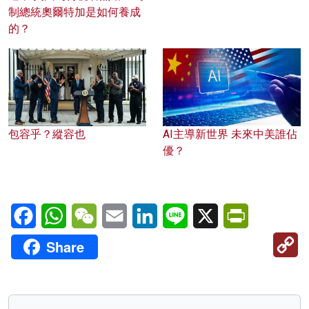
制總統奧爾特加是如何養成
的？
包容乎？縱容也
AI主導新世界 未來中美誰佔
優？
Facebook
WhatsApp
WeChat
Email
LinkedIn
Line
X
PrintFriendl
C
Share
Li