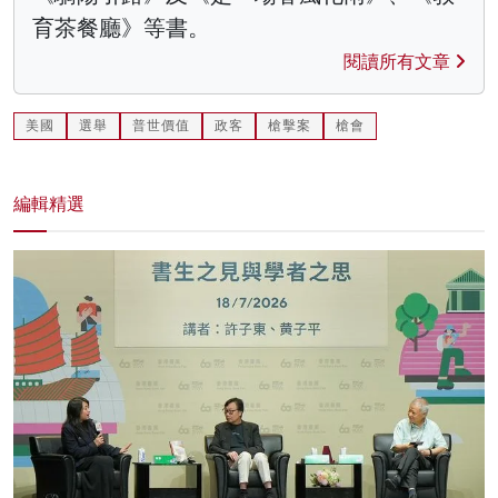
育茶餐廳》等書。
閱讀所有文章
美國
選舉
普世價值
政客
槍擊案
槍會
編輯精選