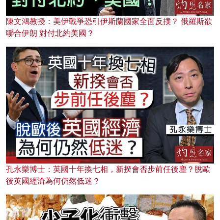
陳文鴻教授：美伊戰爭恐引伊斯蘭國家全面反撲？ 俄羅斯欲
聯合伊朗 對付北約美國？
孔永樂博士：英國十年換七相，新揆會否步前任後塵？脫歐
後英國經濟為何仍然低迷？