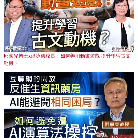
邱國光博士x潘詠儀校長：如何善用動畫遊戲 提升學習古文
動機？