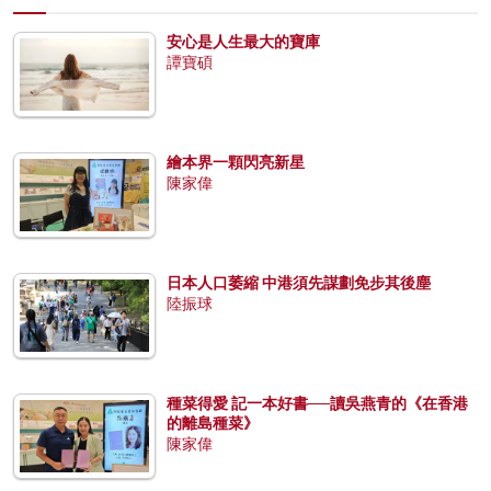
安心是人生最大的寶庫
譚寶碩
繪本界一顆閃亮新星
陳家偉
日本人口萎縮 中港須先謀劃免步其後塵
陸振球
種菜得愛 記一本好書──讀吳燕青的《在香港
的離島種菜》
陳家偉