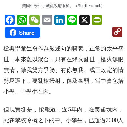
美國中學生示威促政府限槍。（Shutterstock）
Facebook
WhatsApp
WeChat
Email
LinkedIn
Line
X
PrintFriendl
C
Share
Li
槍與學童生命作為敍述句的聯繫，正常的太平盛
世，本來難以聚合，只有在烽火亂世，槍火無眼
無情，敵我雙方爭勝、有你無我、成王敗寇的情
勢壓逼下，要亂槍掃射，傷及辜弱，當中會包括
小學、中學生在內。
但現實卻是，按報道，近5年內，在美國境內，
死在學校冷槍之下的中、小學生，已超過2000人