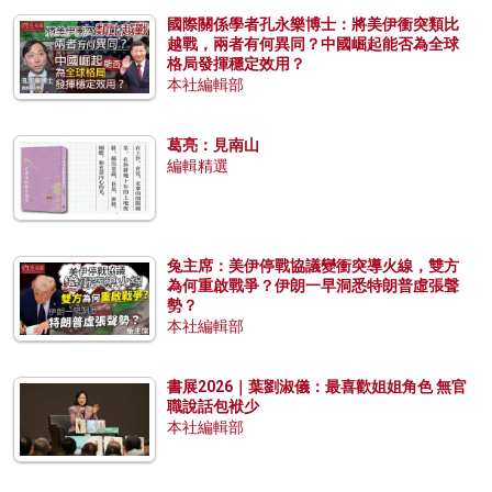
國際關係學者孔永樂博士：將美伊衝突類比
越戰，兩者有何異同？中國崛起能否為全球
格局發揮穩定效用？
本社編輯部
葛亮：見南山
編輯精選
兔主席：美伊停戰協議變衝突導火線，雙方
為何重啟戰爭？伊朗一早洞悉特朗普虛張聲
勢？
本社編輯部
書展2026｜葉劉淑儀：最喜歡姐姐角色 無官
職說話包袱少
本社編輯部