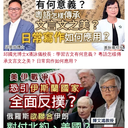
邱國光博士x潘詠儀校長：學習古文有何意義？ 粵語怎樣傳
承文言文之美？ 日常寫作如何應用？