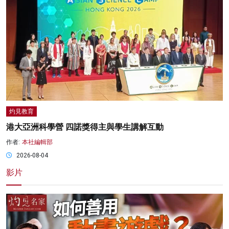
灼見教育
港大亞洲科學營 四諾獎得主與學生講解互動
作者:
本社編輯部
2026-08-04
影片