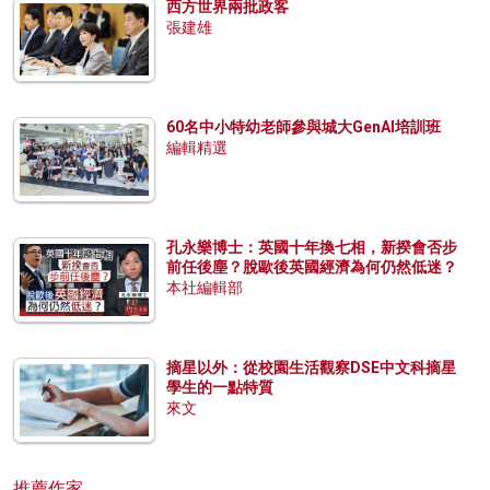
西方世界兩批政客
張建雄
60名中小特幼老師參與城大GenAI培訓班
編輯精選
孔永樂博士：英國十年換七相，新揆會否步
前任後塵？脫歐後英國經濟為何仍然低迷？
本社編輯部
摘星以外：從校園生活觀察DSE中文科摘星
學生的一點特質
來文
推薦作家