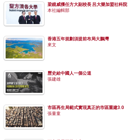
梁鏡威獲任方大副校長 呂大樂加盟社科院
本社編輯部
香港五年規劃須提前布局大鵬灣
來文
歷史給中國人一個公道
張建雄
市區再生局範式實現真正的市區重建3.0
張量童