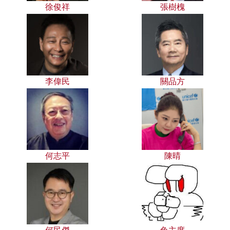
徐俊祥
張樹槐
李偉民
關品方
何志平
陳晴