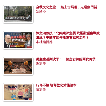
金秋文化之旅──踏上古蜀道，走過劍門關
馮珍今
陳文鴻教授：北約縱深空襲 俄羅斯瀕臨戰敗
邊緣？中國零部件能左右戰局走向？
本社編輯部
從顧生岳到沈平：一個座右銘的兩代傳承
劉家美
行為不檢 培育教化才能治本
陳家偉