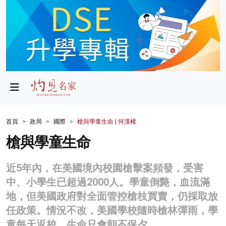
政局
教育
文化
財經
首頁
政局
國際
槍與學童生命 | 何漢權
生活
槍與學童生命
健康
近5年內，在美國境內校園槍擊案頻發，受害
商業
中、小學生已超過2000人。學童倒斃，血流滿
地，但美國政府對全面管控槍枝買賣，仍採取放
科技
任政策。情況不改，美國學校隨時槍林彈雨，學
影片
童每天返校，生命只會朝不保夕。