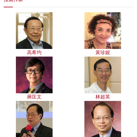
高希均
黃珍妮
蔣匡文
林超英