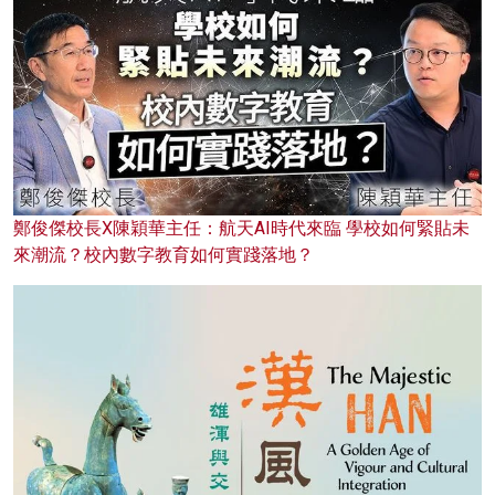
鄭俊傑校長X陳穎華主任：航天AI時代來臨 學校如何緊貼未
來潮流？校內數字教育如何實踐落地？