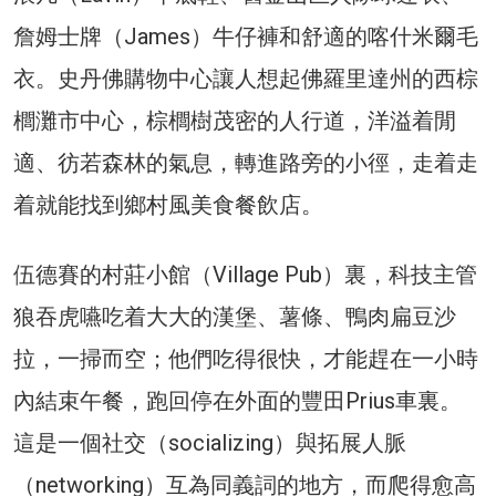
詹姆士牌（James）牛仔褲和舒適的喀什米爾毛
衣。史丹佛購物中心讓人想起佛羅里達州的西棕
櫚灘市中心，棕櫚樹茂密的人行道，洋溢着閒
適、彷若森林的氣息，轉進路旁的小徑，走着走
着就能找到鄉村風美食餐飲店。
伍德賽的村莊小館（Village Pub）裏，科技主管
狼吞虎嚥吃着大大的漢堡、薯條、鴨肉扁豆沙
拉，一掃而空；他們吃得很快，才能趕在一小時
內結束午餐，跑回停在外面的豐田Prius車裏。
這是一個社交（socializing）與拓展人脈
（networking）互為同義詞的地方，而爬得愈高