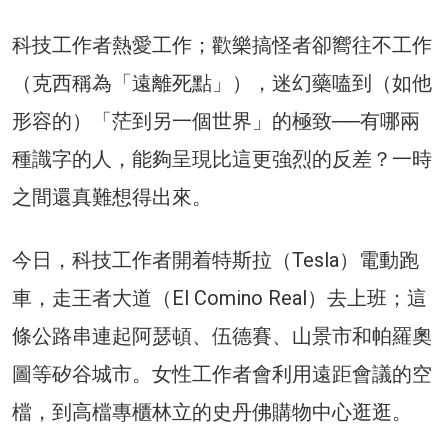
科技工作者熱愛工作；歡樂搞怪者卻嚮往不工作
（克西稱為「遠離死點」），迷幻藥嗑到（如他
形容的）「茫到另一個世界」的極致──有哪兩
種識字的人，能夠呈現比這更強烈的反差？一時
之間還真難想得出來。
今日，科技工作者開着特斯拉（Tesla）電動跑
車，走王者大道（El Comino Real）去上班；這
條公路串連起阿瑟頓、伍德賽、山景市和帕羅奧
圖等矽谷城市。女性工作者會利用遠距會議的空
檔，到高檔專櫃林立的史丹佛購物中心逛逛。