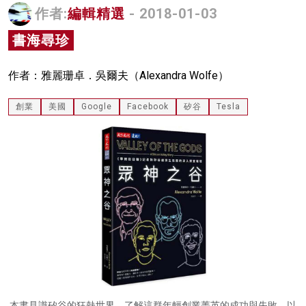
作者:
編輯精選
- 2018-01-03
名家榜
書海尋珍
灼見活動
關於我們
作者：雅麗珊卓．吳爾夫（Alexandra Wolfe）
創業
美國
Google
Facebook
矽谷
Tesla
本書見識矽谷的狂熱世界，了解這群年輕創業菁英的成功與失敗，以