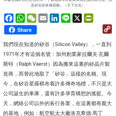
及矽谷的各種面貌。（天下文化）
Facebook
WhatsApp
WeChat
Email
LinkedIn
Line
X
PrintFriendl
C
Share
Li
我們現在知道的矽谷（Silicon Valley），一直到
1971年才有這個名號：加州創業家拉爾夫‧瓦爾
斯特（Ralph Vaerst）因為搬來這裏的矽晶片製
造商，而替此地取了「矽谷」這樣的名稱。現
今，在矽谷星羅棋布着許多傳奇地標，不只是大
公司誕生的車庫，還有許多孕育構想的搖籃。今
天，網絡公司以外的各行各業，在這裏都有龐大
的基地，例如：航空航太大廠洛克希德‧馬丁