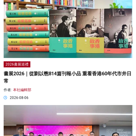
2026書展巡禮
書展2026｜從劉以鬯814篇刊報小品 重看香港60年代市井日
常
作者:
本社編輯部
2026-08-06