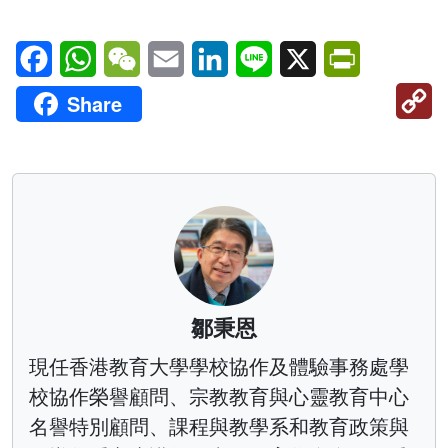
Facebook
WhatsApp
WeChat
Email
LinkedIn
Line
X
PrintFriendl
C
Share
Li
鄒秉恩
現任香港教育大學學校協作及體驗事務處學
校協作榮譽顧問、宗教教育與心靈教育中心
名譽特別顧問、課程與教學系和教育政策與