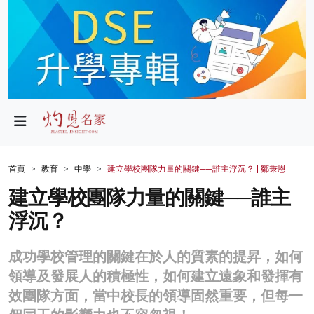
政局
教育
文化
財經
首頁
教育
中學
建立學校團隊力量的關鍵──誰主浮沉？ | 鄒秉恩
生活
建立學校團隊力量的關鍵──誰主
浮沉？
健康
商業
成功學校管理的關鍵在於人的質素的提昇，如何
領導及發展人的積極性，如何建立遠象和發揮有
科技
效團隊方面，當中校長的領導固然重要，但每一
影片