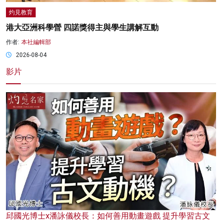
灼見教育
港大亞洲科學營 四諾獎得主與學生講解互動
作者:
本社編輯部
2026-08-04
影片
邱國光博士x潘詠儀校長：如何善用動畫遊戲 提升學習古文