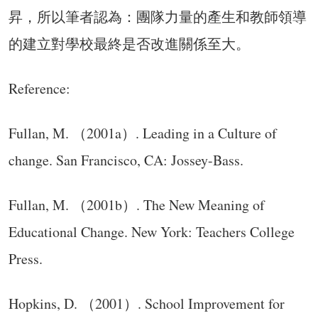
昇，所以筆者認為：團隊力量的產生和教師領導
的建立對學校最終是否改進關係至大。
Reference:
Fullan, M. （2001a）. Leading in a Culture of
change. San Francisco, CA: Jossey-Bass.
Fullan, M. （2001b）. The New Meaning of
Educational Change. New York: Teachers College
Press.
Hopkins, D. （2001）. School Improvement for