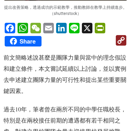
提出改善策略，透過成功的示範教學，推動教師在教學上持續進步。
（shutterstock）
Facebook
WhatsApp
WeChat
Email
LinkedIn
Line
X
PrintFriendl
C
Share
Li
前文簡略述說甚麼是團隊力量與當中的理念假設
和建立條件，本文嘗試延續以上討論，並以實例
去申述建立團隊力量的可行性和提出某些重要關
鍵因素。
過去10年，筆者曾在兩所不同的中學任職校長，
特別是在兩校接任前期的遭遇都有若干相同之