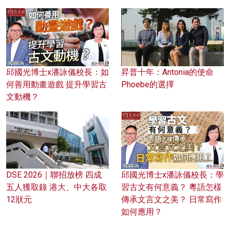
邱國光博士x潘詠儀校長：如
昇普十年：Antonia的使命
何善用動畫遊戲 提升學習古
Phoebe的選擇
文動機？
DSE 2026｜聯招放榜 四成
邱國光博士x潘詠儀校長：學
五人獲取錄 港大、中大各取
習古文有何意義？ 粵語怎樣
12狀元
傳承文言文之美？ 日常寫作
如何應用？