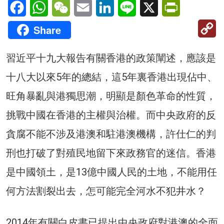
Facebook
WhatsApp
WeChat
Email
LinkedIn
Line
X
PrintFriendl
C
Share
Li
習近平十九大報告有關香港的政策闡述，應該是
十八大以來5年的總結，這5年裏香港出現佔中、
旺角暴亂與港獨思潮，明顯是顏色革命的性質，
挑戰中國在香港的主權與治權。而中央政府的反
貪腐不能不涉及港澳和駐港澳機構，許仕仁的判
刑也打破了對殖民地留下來政務官的迷信。香港
是中國領土，是13億中國人民的土地，不能用任
何方法割裂出去，怎可能完全河水不犯井水？
2014年有關白皮書已提出中央政府對港澳的全面