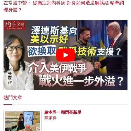
左常波中醫： 從痛症到內科病 針灸如何透過解筋結 精準調
理身體？
熱門文章
繪本界一顆閃亮新星
陳家偉