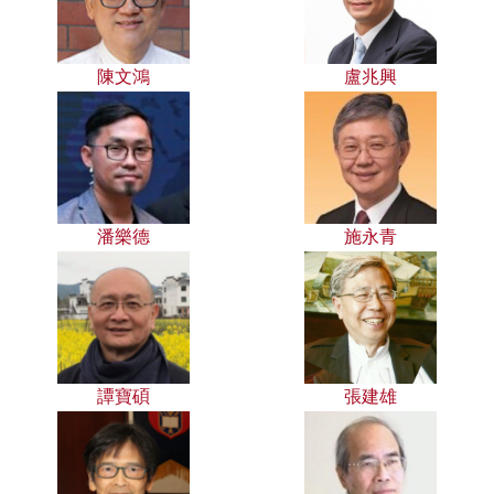
陳文鴻
盧兆興
潘樂德
施永青
譚寶碩
張建雄