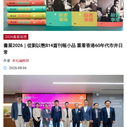
2026書展巡禮
書展2026｜從劉以鬯814篇刊報小品 重看香港60年代市井日
常
作者:
本社編輯部
2026-08-06