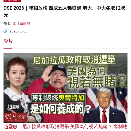
DSE 2026｜聯招放榜 四成五人獲取錄 港大、中大各取12狀
元
作者:
本社編輯部
2026-08-05
影片
趙靈敏：尼加拉瓜政府取消選舉 美國為何視若無睹？ 專制總