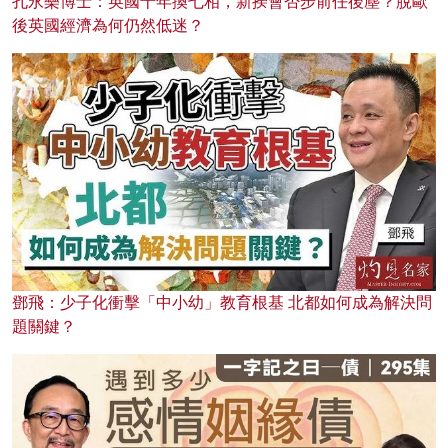
孔永樂博士：英國十年換七相，新揆會否步前任後塵？脫歐
後英國經濟為何仍然低迷？
鄧飛：少子化衝擊「中小幼」教育根基 北都如何成為解決問
題關鍵？