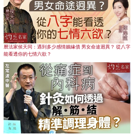
曆法家侯天同：遇到多少感情姻緣債 男女命途迥異？ 從八字
能看透你的七情六欲？