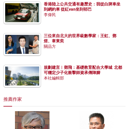
香港陸上公共交通有趣歷史：我從白牌車坐
到網約車 從紅van坐到邨巴
李偉民
三位來自北大的世界級數學家：王虹、鄧
煜、韋東奕
關品方
規劃建言︱鄧飛：基礎教育配合大學城 北都
可穩定少子化衝擊師資承傳陣腳
本社編輯部
推薦作家