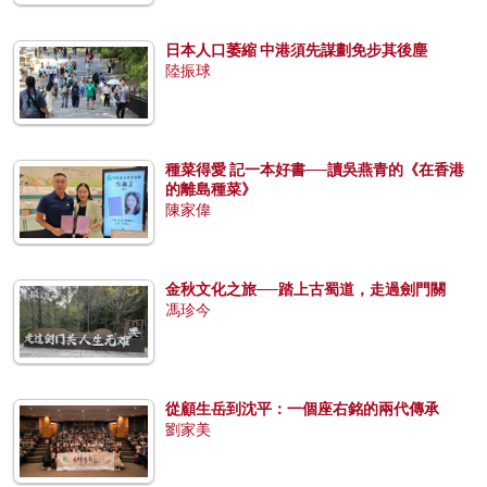
日本人口萎縮 中港須先謀劃免步其後塵
陸振球
種菜得愛 記一本好書──讀吳燕青的《在香港
的離島種菜》
陳家偉
金秋文化之旅──踏上古蜀道，走過劍門關
馮珍今
從顧生岳到沈平：一個座右銘的兩代傳承
劉家美