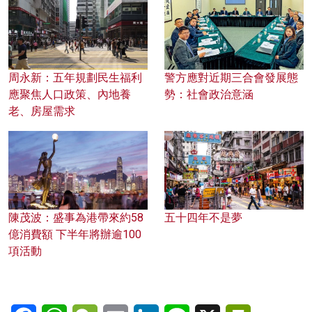
周永新：五年規劃民生福利
警方應對近期三合會發展態
應聚焦人口政策、內地養
勢：社會政治意涵
老、房屋需求
陳茂波：盛事為港帶來約58
五十四年不是夢
億消費額 下半年將辦逾100
項活動
Facebook
WhatsApp
WeChat
Email
LinkedIn
Line
X
PrintFriendl