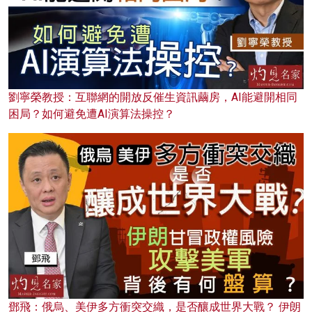
劉寧榮教授：互聯網的開放反催生資訊繭房，AI能避開相同
困局？如何避免遭AI演算法操控？
鄧飛：俄烏、美伊多方衝突交織，是否釀成世界大戰？ 伊朗