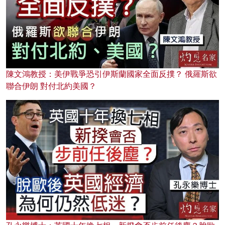
陳文鴻教授：美伊戰爭恐引伊斯蘭國家全面反撲？ 俄羅斯欲
聯合伊朗 對付北約美國？