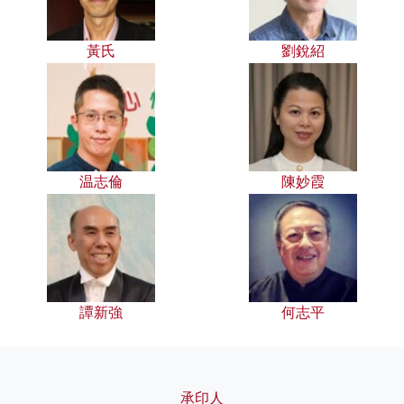
黃氏
劉銳紹
温志倫
陳妙霞
譚新強
何志平
承印人