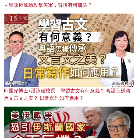
甘冒政權風險攻擊美軍，背後有何盤算？
邱國光博士x潘詠儀校長：學習古文有何意義？ 粵語怎樣傳
承文言文之美？ 日常寫作如何應用？