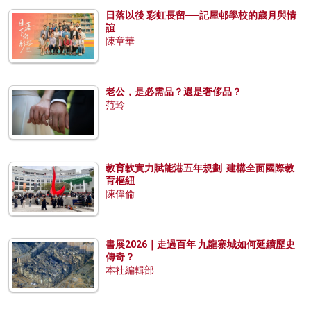
日落以後 彩虹長留──記屋邨學校的歲月與情
誼
陳章華
老公，是必需品？還是奢侈品？
范玲
教育軟實力賦能港五年規劃 建構全面國際教
育樞紐
陳偉倫
書展2026｜走過百年 九龍寨城如何延續歷史
傳奇？
本社編輯部