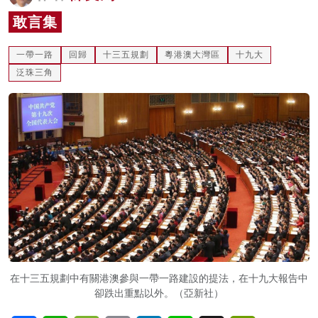
名家榜
敢言集
灼見活動
一帶一路
回歸
十三五規劃
粵港澳大灣區
十九大
泛珠三角
關於我們
在十三五規劃中有關港澳參與一帶一路建設的提法，在十九大報告中
卻跌出重點以外。（亞新社）