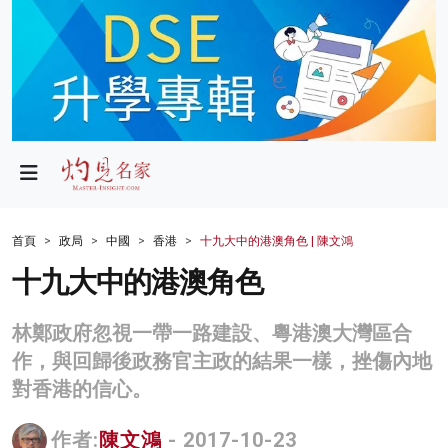
政局
教育
文化
財經
首頁
政局
中國
香港
十九大中的港澳角色 | 陳文鴻
生活
十九大中的港澳角色
健康
林鄭政府忽視一帶一路建設、粵港澳大灣區合
商業
作，與回歸後政務官主政的結果一樣，挫傷內地
對香港的信心。
科技
影片
作者:
陳文鴻
- 2017-10-23