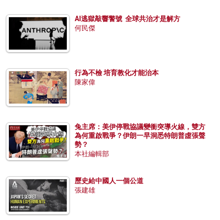
AI逃獄敲響警號 全球共治才是解方
何民傑
行為不檢 培育教化才能治本
陳家偉
兔主席：美伊停戰協議變衝突導火線，雙方
為何重啟戰爭？伊朗一早洞悉特朗普虛張聲
勢？
本社編輯部
歷史給中國人一個公道
張建雄