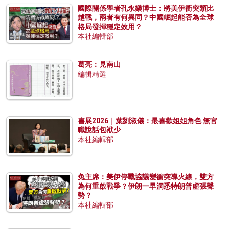
國際關係學者孔永樂博士：將美伊衝突類比
越戰，兩者有何異同？中國崛起能否為全球
格局發揮穩定效用？
本社編輯部
葛亮：見南山
編輯精選
書展2026｜葉劉淑儀：最喜歡姐姐角色 無官
職說話包袱少
本社編輯部
兔主席：美伊停戰協議變衝突導火線，雙方
為何重啟戰爭？伊朗一早洞悉特朗普虛張聲
勢？
本社編輯部