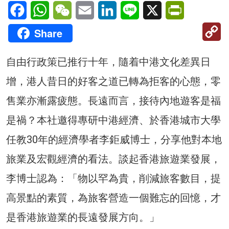
Facebook
WhatsApp
WeChat
Email
LinkedIn
Line
X
PrintFriendl
C
Share
Li
自由行政策已推行十年，隨着中港文化差異日
增，港人昔日的好客之道已轉為拒客的心態，零
售業亦漸露疲態。長遠而言，接待內地遊客是福
是禍？本社邀得專研中港經濟、於香港城市大學
任教30年的經濟學者李鉅威博士，分享他對本地
旅業及宏觀經濟的看法。談起香港旅遊業發展，
李博士認為：「物以罕為貴，削減旅客數目，提
高景點的素質，為旅客營造一個難忘的回憶，才
是香港旅遊業的長遠發展方向。」