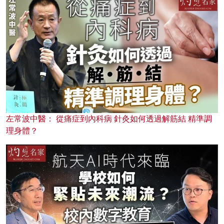
左常波中醫： 從痛症到內科病 針灸如何透過解筋結 精準調
理身體？