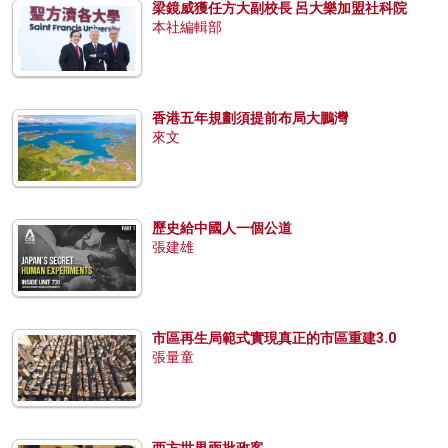
梁鏡威獲任方大副校長 呂大樂加盟社科院
本社編輯部
香港五年規劃須提前布局大鵬灣
來文
歷史給中國人一個公道
張建雄
市區再生局範式實現真正的市區重建3.0
張量童
西方世界兩批政客