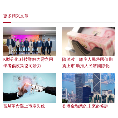
更多精采文章
K型分化 科技難解內需之困
陳茂波：離岸人民幣國債期
學者倡政策協同發力
貨上市 助推人民幣國際化
當AI革命遇上市場失效
香港金融業的未來必修課