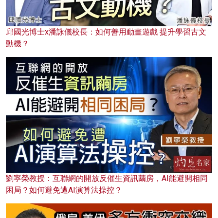
邱國光博士x潘詠儀校長：如何善用動畫遊戲 提升學習古文
動機？
劉寧榮教授：互聯網的開放反催生資訊繭房，AI能避開相同
困局？如何避免遭AI演算法操控？