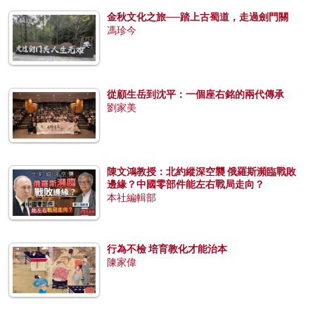
金秋文化之旅──踏上古蜀道，走過劍門關
馮珍今
從顧生岳到沈平：一個座右銘的兩代傳承
劉家美
陳文鴻教授：北約縱深空襲 俄羅斯瀕臨戰敗
邊緣？中國零部件能左右戰局走向？
本社編輯部
行為不檢 培育教化才能治本
陳家偉