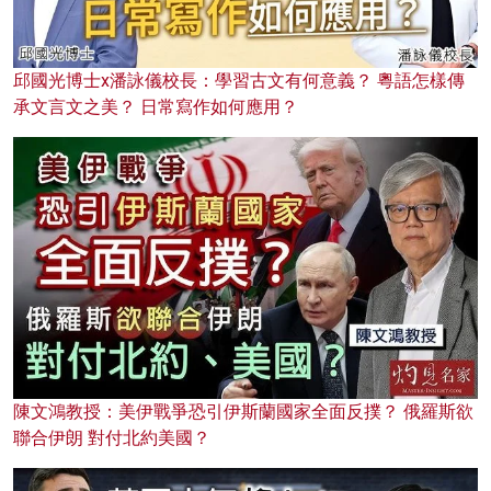
邱國光博士x潘詠儀校長：學習古文有何意義？ 粵語怎樣傳
承文言文之美？ 日常寫作如何應用？
陳文鴻教授：美伊戰爭恐引伊斯蘭國家全面反撲？ 俄羅斯欲
聯合伊朗 對付北約美國？