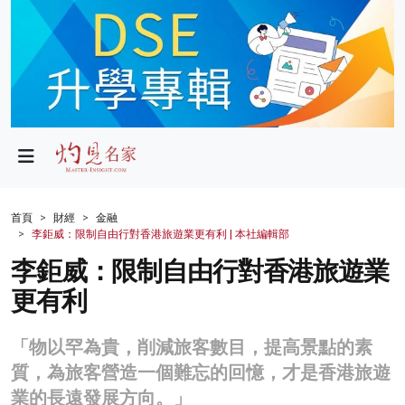
政局
教育
文化
財經
首頁
財經
金融
李鉅威：限制自由行對香港旅遊業更有利 | 本社編輯部
生活
李鉅威：限制自由行對香港旅遊業
健康
更有利
商業
「物以罕為貴，削減旅客數目，提高景點的素
科技
質，為旅客營造一個難忘的回憶，才是香港旅遊
影片
業的長遠發展方向。」