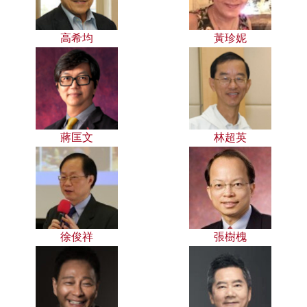
高希均
黃珍妮
蔣匡文
林超英
徐俊祥
張樹槐