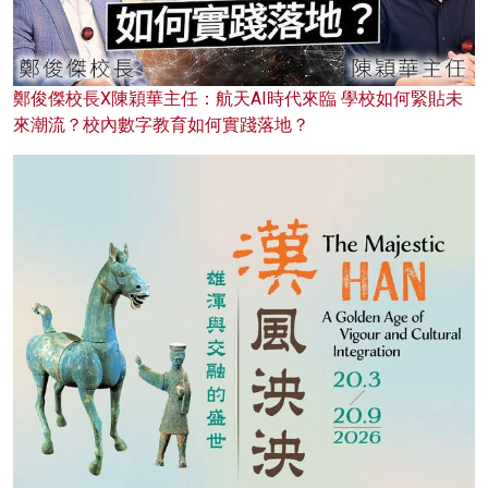
鄭俊傑校長X陳穎華主任：航天AI時代來臨 學校如何緊貼未
來潮流？校內數字教育如何實踐落地？