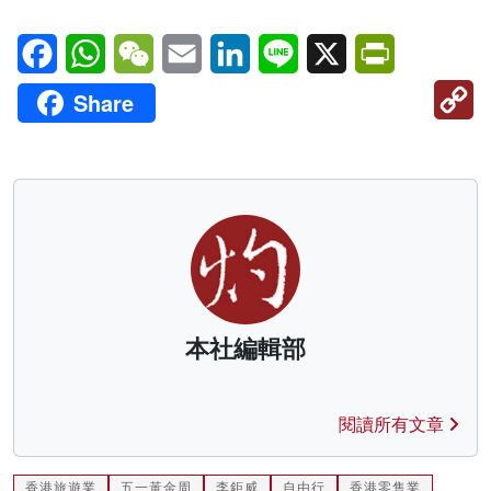
Facebook
WhatsApp
WeChat
Email
LinkedIn
Line
X
PrintFriendl
C
Share
Li
本社編輯部
閱讀所有文章
香港旅遊業
五一黃金周
李鉅威
自由行
香港零售業