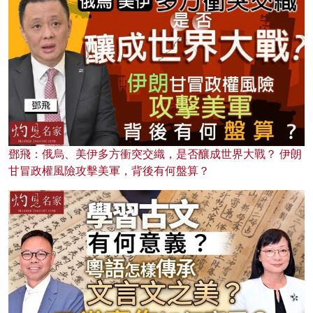
鄧飛：俄烏、美伊多方衝突交織，是否釀成世界大戰？ 伊朗
甘冒政權風險攻擊美軍，背後有何盤算？