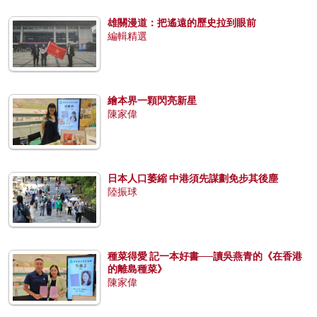
雄關漫道：把遙遠的歷史拉到眼前
編輯精選
繪本界一顆閃亮新星
陳家偉
日本人口萎縮 中港須先謀劃免步其後塵
陸振球
種菜得愛 記一本好書──讀吳燕青的《在香港
的離島種菜》
陳家偉