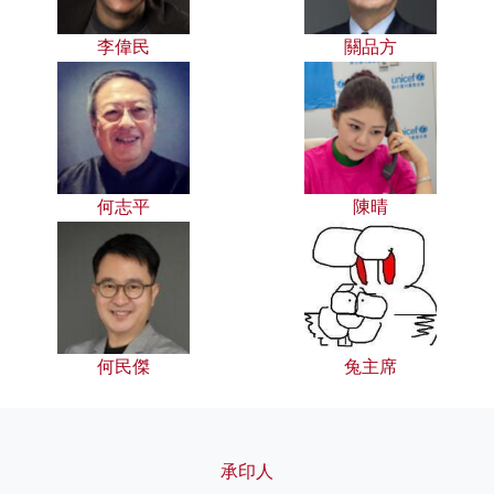
李偉民
關品方
何志平
陳晴
何民傑
兔主席
承印人