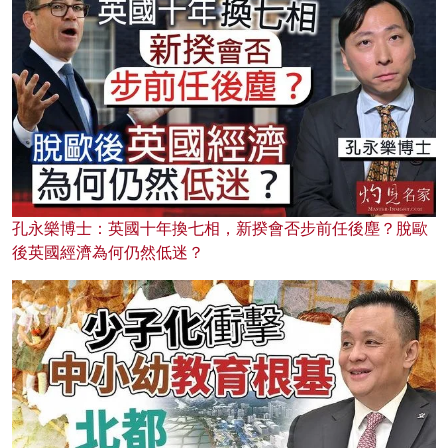
孔永樂博士：英國十年換七相，新揆會否步前任後塵？脫歐
後英國經濟為何仍然低迷？