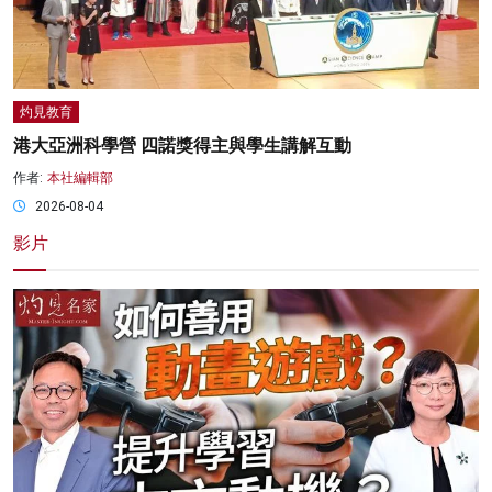
灼見教育
港大亞洲科學營 四諾獎得主與學生講解互動
作者:
本社編輯部
2026-08-04
影片