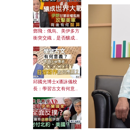
何避免遭AI演算法操
控？
鄧飛：俄烏、美伊多方
衝突交織，是否釀成世
界大戰？ 伊朗甘冒政權
風險攻擊美軍，背後有
何盤算？
邱國光博士x潘詠儀校
長：學習古文有何意
義？ 粵語怎樣傳承文言
文之美？ 日常寫作如何
應用？