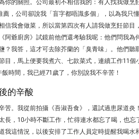
為你的關照。公司最初不相信我的：有人找我做烹
極力推薦，公司卻說我「盲字都唔識多個」，以為我只
相信我會做菜，所以當第四次有人請我做烹飪節目
《阿爺廚房》試鏡前他們還考驗我呢：他們問我為
鹽？我答，這才可去除芥蘭的「臭青味」。他們聽
節目，馬上便要我煮六、七款菜式，連續工作11個
午飯時間，我已經71歲了，你別說我不辛苦！
後的辛酸
辛苦。我從前拍攝《吾淑吾食》，還試過患尿道炎
太長，10小時不斷工作，忙得連水都忘了喝，也忘
道我這情況，以後安排了工作人員定時提醒我喝水