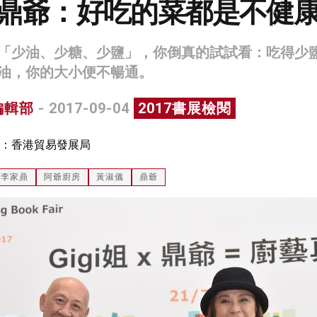
姐、鼎爺：好吃的菜都是不健
「少油、少糖、少鹽」，你倒真的試試看：吃得少
油，你的大小便不暢通。
編輯部
- 2017-09-04
2017書展檢閱
：香港貿易發展局
李家鼎
阿爺廚房
黃淑儀
鼎爺