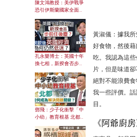
陳文鴻教授：美伊戰爭
恐引伊斯蘭國家全面反
撲？ 俄羅斯欲聯合伊朗
對付北約美國？
黃淑儀：據我所
好食物，然後藉
孔永樂博士：英國十年
吃。我認為這些
換七相，新揆會否步前
片，但是味道卻
任後塵？脫歐後英國經
濟為何仍然低迷？
絕對不能浪費食
我一些評價。話
目。
鄧飛：少子化衝擊「中
小幼」教育根基 北都如
《阿爺廚房
何成為解決問題關鍵？