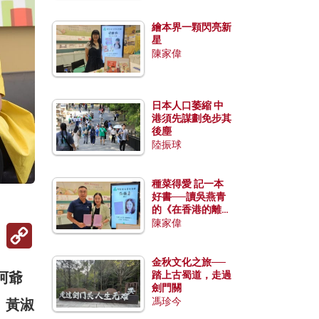
繪本界一顆閃亮新
星
陳家偉
日本人口萎縮 中
港須先謀劃免步其
後塵
陸振球
種菜得愛 記一本
好書──讀吳燕青
的《在香港的離島
種菜》
陳家偉
Copy
Link
金秋文化之旅──
阿爺
踏上古蜀道，走過
劍門關
馮珍今
。黃淑