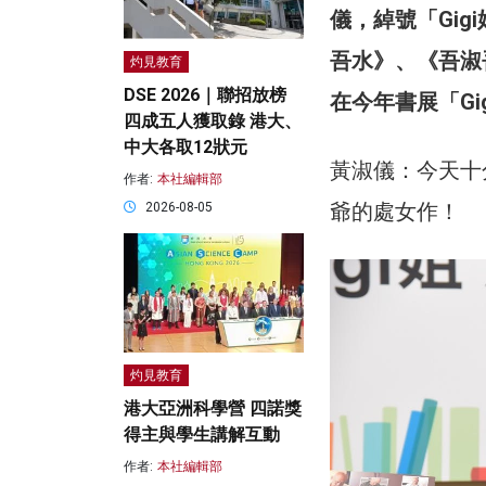
儀，綽號「Gig
吾水》、《吾淑
灼見教育
DSE 2026｜聯招放榜
在今年書展「Gi
四成五人獲取錄 港大、
中大各取12狀元
黃淑儀：今天十
作者:
本社編輯部
爺的處女作！
2026-08-05
灼見教育
港大亞洲科學營 四諾獎
得主與學生講解互動
作者:
本社編輯部