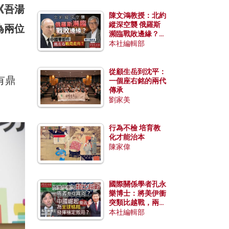
《吾湯
陳文鴻教授：北約
縱深空襲 俄羅斯
為兩位
瀕臨戰敗邊緣？中
國零部件能左右戰
本社編輯部
局走向？
從顧生岳到沈平：
有鼎
一個座右銘的兩代
傳承
劉家美
行為不檢 培育教
化才能治本
陳家偉
國際關係學者孔永
樂博士：將美伊衝
突類比越戰，兩者
有何異同？中國崛
本社編輯部
起能否為全球格局