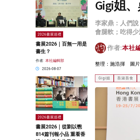
Gigi
李家鼎：人們說
會腿軟；吃得少
2026書展巡禮
書展2026｜百無一用是
作者:
本社
書生？
作者:
本社編輯部
整理：施浩揮 圖片
2026-08-07
Gigi姐
吾淑吾食
2026書展巡禮
書展2026｜從劉以鬯
814篇刊報小品 重看香