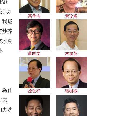
飪節
懂打功
高希均
黃珍妮
，我還
何炒芥
罷才真
小
蔣匡文
林超英
！為什
徐俊祥
張樹槐
了去
和去洗