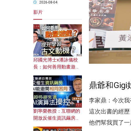
2026-08-04
影片
邱國光博士x潘詠儀校
長：如何善用動畫遊戲
提升學習古文動機？
鼎爺和Gig
李家鼎：今次我
這次出書的經歷
劉寧榮教授：互聯網的
開放反催生資訊繭房，
他們幫我買了一
AI能避開相同困局？如