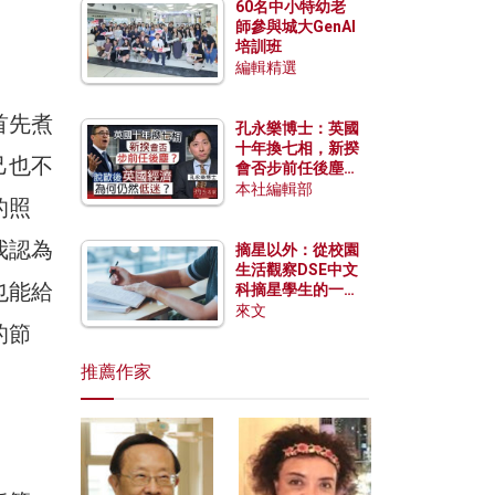
60名中小特幼老
師參與城大GenAI
培訓班
編輯精選
首先煮
孔永樂博士：英國
十年換七相，新揆
己也不
會否步前任後塵？
脫歐後英國經濟為
本社編輯部
的照
何仍然低迷？
我認為
摘星以外：從校園
生活觀察DSE中文
也能給
科摘星學生的一點
特質
來文
的節
推薦作家