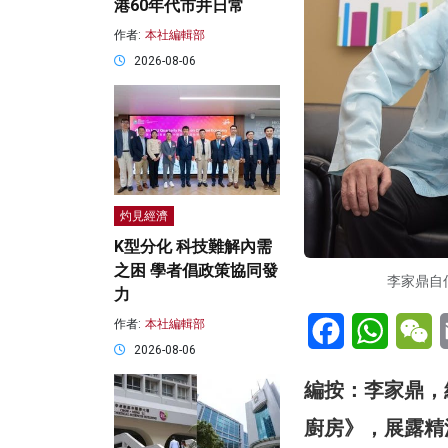
港60年代市井日常
作者:
本社編輯部
2026-08-06
灼見經濟
K型分化 科技難解內需
之困 學者倡政策協同發
李家鼎自
力
Facebook
WhatsA
W
作者:
本社編輯部
2026-08-06
編按：李家鼎，
廚房》，展露精