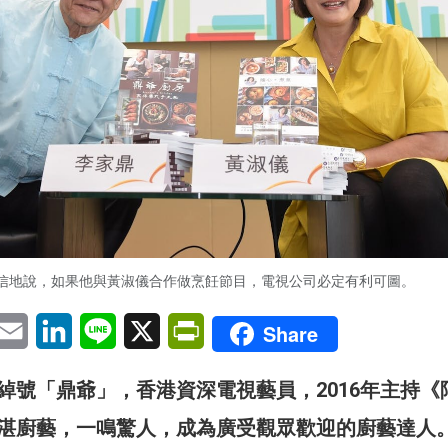
信地說，如果他與黃淑儀合作做烹飪節目，電視公司必定有利可圖。
pp
eChat
Email
LinkedIn
Line
X
PrintFriendly
Share
綽號「鼎爺」，香港資深電視藝員，2016年主持《
湛廚藝，一鳴驚人，成為廣受觀眾歡迎的廚藝達人