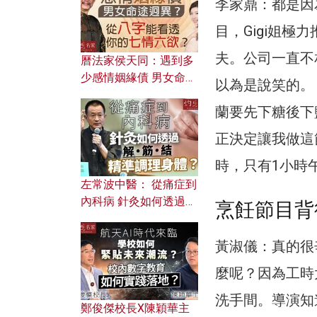
李家鼎：都是因
目，Gigi姐
夫。公司一直不
曆法家侯天同：遇到多
少感情姻緣債 男女命途
以為是說笑的。
迥異？ 從八字能看透你
蘭要先下糖後下
的七情六欲？
正決定讓我做這
時，只有1小時
左常波中醫： 從痛症到
內科病 針灸如何透過解
烹飪節目背
筋結 精準調理身體？
黃淑儀：真的很
麼呢？因為工時
洗手間。導演知
鄭俊傑校長X陳穎華主