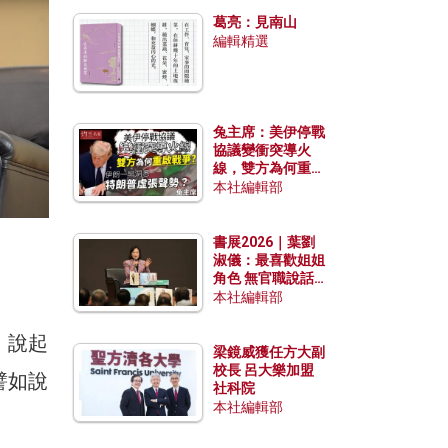
發揮穩定效用？
葛亮：見南山
編輯精選
兔主席：美伊停戰
協議變衝突導火
線，雙方為何重啟
戰爭？伊朗一早洞
本社編輯部
悉特朗普虛張聲
勢？
書展2026｜葉劉
淑儀：最喜歡姐姐
角色 無官職說話
包袱少
本社編輯部
。說起
梁鏡威獲任方大副
校長 呂大樂加盟
譬如說
社科院
本社編輯部