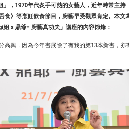
i姐」，1970年代炙手可熱的女藝人，近年時常主持
吾食》等烹飪飲食節目，廚藝早受觀眾肯定。本文
gi姐 x 鼎爺= 廚藝真功夫」講座的內容節錄：
分高興，因為今年書展除了有我的第13本新書，亦