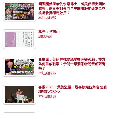
國際關係學者孔永樂博士：將美伊衝突類比
越戰，兩者有何異同？中國崛起能否為全球
格局發揮穩定效用？
本社編輯部
葛亮：見南山
編輯精選
兔主席：美伊停戰協議變衝突導火線，雙方
為何重啟戰爭？伊朗一早洞悉特朗普虛張聲
勢？
本社編輯部
書展2026｜葉劉淑儀：最喜歡姐姐角色 無官
職說話包袱少
本社編輯部