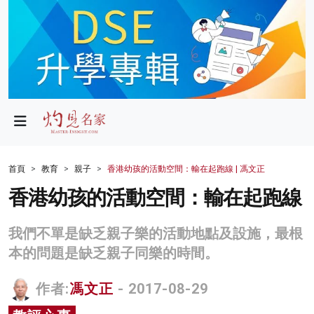
政局
教育
文化
財經
首頁
教育
親子
香港幼孩的活動空間：輸在起跑線 | 馮文正
生活
香港幼孩的活動空間：輸在起跑線
健康
我們不單是缺乏親子樂的活動地點及設施，最根
商業
本的問題是缺乏親子同樂的時間。
科技
作者:
馮文正
- 2017-08-29
影片