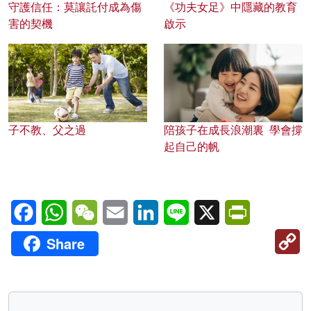
守護信任：莫讓託付成為傷
《功夫女足》中隱藏的教育
害的契機
啟示
子不教、父之過
陪孩子在成長浪潮裏 學會撐
起自己的帆
Facebook
WhatsApp
WeChat
Email
LinkedIn
Line
X
PrintFriendl
C
Share
Li