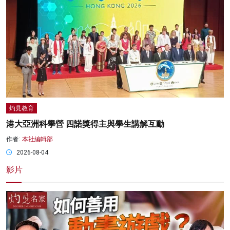
灼見教育
港大亞洲科學營 四諾獎得主與學生講解互動
作者:
本社編輯部
2026-08-04
影片