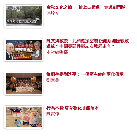
金秋文化之旅──踏上古蜀道，走過劍門關
馮珍今
陳文鴻教授：北約縱深空襲 俄羅斯瀕臨戰敗
邊緣？中國零部件能左右戰局走向？
本社編輯部
從顧生岳到沈平：一個座右銘的兩代傳承
劉家美
行為不檢 培育教化才能治本
陳家偉