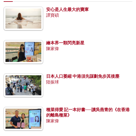
安心是人生最大的寶庫
譚寶碩
繪本界一顆閃亮新星
陳家偉
日本人口萎縮 中港須先謀劃免步其後塵
陸振球
種菜得愛 記一本好書──讀吳燕青的《在香港
的離島種菜》
陳家偉