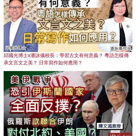
邱國光博士x潘詠儀校長：學習古文有何意義？ 粵語怎樣傳
承文言文之美？ 日常寫作如何應用？