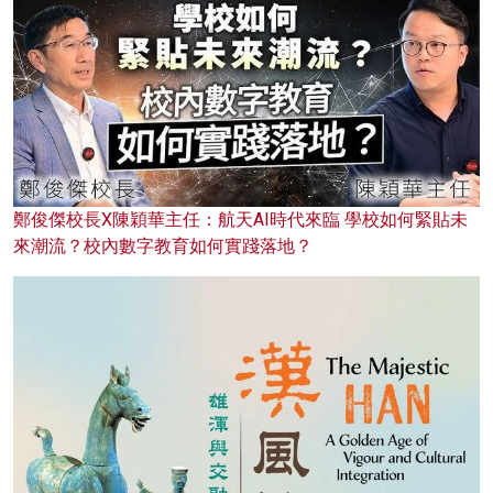
鄭俊傑校長X陳穎華主任：航天AI時代來臨 學校如何緊貼未
來潮流？校內數字教育如何實踐落地？