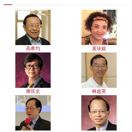
高希均
黃珍妮
蔣匡文
林超英