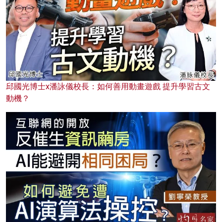
邱國光博士x潘詠儀校長：如何善用動畫遊戲 提升學習古文
動機？