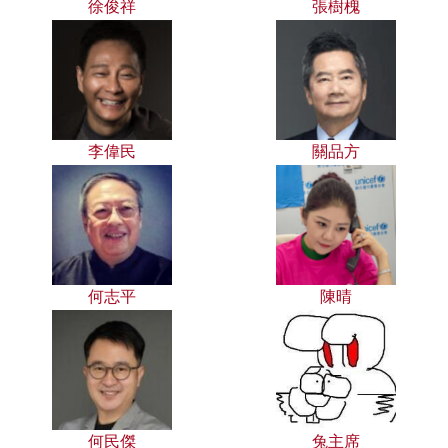
徐俊祥
張樹槐
李偉民
關品方
何志平
陳晴
何民傑
兔主席