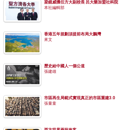
梁鏡威獲任方大副校長 呂大樂加盟社科院
本社編輯部
香港五年規劃須提前布局大鵬灣
來文
歷史給中國人一個公道
張建雄
市區再生局範式實現真正的市區重建3.0
張量童
西方世界兩批政客