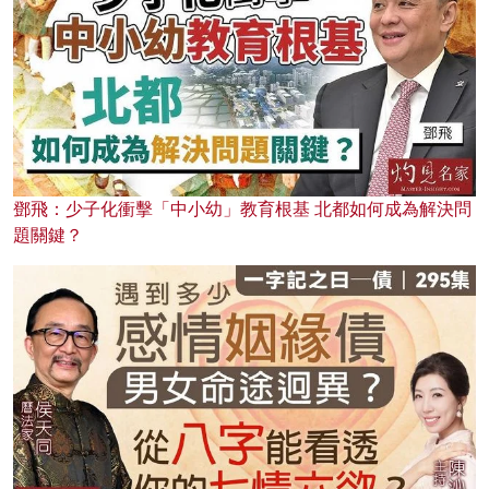
鄧飛：少子化衝擊「中小幼」教育根基 北都如何成為解決問
題關鍵？