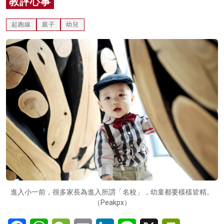
教評心事
名家榜
起跑線
親子
幼兒
灼見活動
關於我們
進入小一前，很多家長為進入所謂「名校」，幼童都要樣樣皆精。
（Peakpx）
Facebook
WhatsApp
WeChat
Email
LinkedIn
Line
X
PrintFriendl