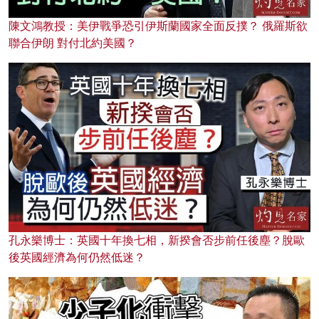
陳文鴻教授：美伊戰爭恐引伊斯蘭國家全面反撲？ 俄羅斯欲
聯合伊朗 對付北約美國？
孔永樂博士：英國十年換七相，新揆會否步前任後塵？脫歐
後英國經濟為何仍然低迷？