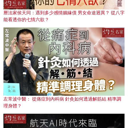
曆法家侯天同：遇到多少感情姻緣債 男女命途迥異？ 從八字
能看透你的七情六欲？
左常波中醫： 從痛症到內科病 針灸如何透過解筋結 精準調
理身體？