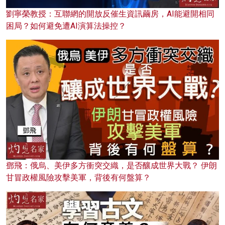
劉寧榮教授：互聯網的開放反催生資訊繭房，AI能避開相同
困局？如何避免遭AI演算法操控？
鄧飛：俄烏、美伊多方衝突交織，是否釀成世界大戰？ 伊朗
甘冒政權風險攻擊美軍，背後有何盤算？