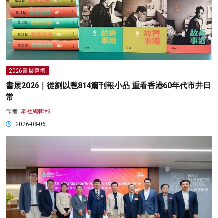
2026書展巡禮
書展2026｜從劉以鬯814篇刊報小品 重看香港60年代市井日
常
作者:
本社編輯部
2026-08-06