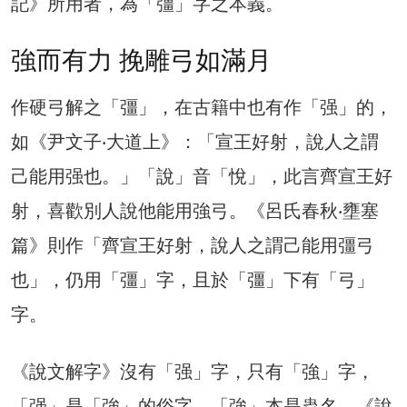
記》所用者，為「彊」字之本義。
強而有力 挽雕弓如滿月
作硬弓解之「彊」，在古籍中也有作「强」的，
如《尹文子‧大道上》：「宣王好射，說人之謂
己能用强也。」「說」音「悅」，此言齊宣王好
射，喜歡別人說他能用強弓。《呂氏春秋‧壅塞
篇》則作「齊宣王好射，說人之謂己能用彊弓
也」，仍用「彊」字，且於「彊」下有「弓」
字。
《說文解字》沒有「强」字，只有「強」字，
「强」是「強」的俗字。「強」本是蟲名，《說