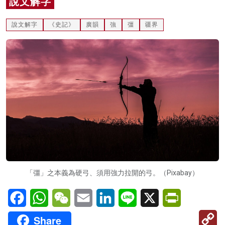
說文解字
名家榜
說文解字
《史記》
廣韻
強
彊
疆界
灼見活動
關於我們
「彊」之本義為硬弓、須用強力拉開的弓。（Pixabay）
Facebook
WhatsApp
WeChat
Email
LinkedIn
Line
X
PrintFriendl
C
Share
Li