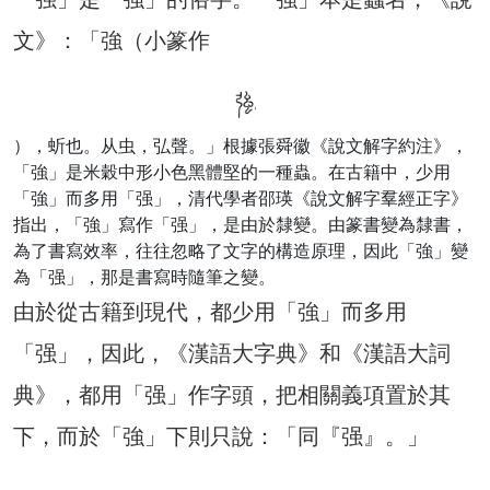
文》：「強（小篆作
），蚚也。从虫，弘聲。」根據張舜徽《說文解字約注》，
「強」是米穀中形小色黑體堅的一種蟲。在古籍中，少用
「強」而多用「强」，清代學者邵瑛《說文解字羣經正字》
指出，「強」寫作「强」，是由於隸變。由篆書變為隸書，
為了書寫效率，往往忽略了文字的構造原理，因此「強」變
為「强」，那是書寫時隨筆之變。
由於從古籍到現代，都少用「強」而多用
「强」，因此，《漢語大字典》和《漢語大詞
典》，都用「强」作字頭，把相關義項置於其
下，而於「強」下則只說：「同『强』。」