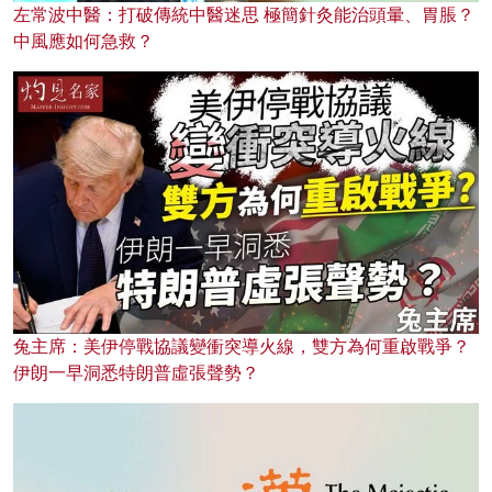
左常波中醫：打破傳統中醫迷思 極簡針灸能治頭暈、胃脹？
中風應如何急救？
兔主席：美伊停戰協議變衝突導火線，雙方為何重啟戰爭？
伊朗一早洞悉特朗普虛張聲勢？