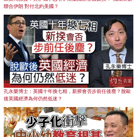
聯合伊朗 對付北約美國？
孔永樂博士：英國十年換七相，新揆會否步前任後塵？脫歐
後英國經濟為何仍然低迷？