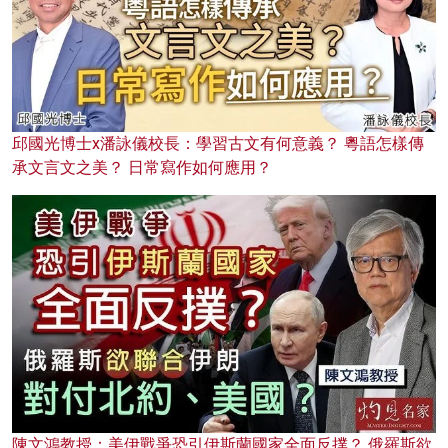
邱國光博士x潘詠儀校長：學習古文有何意義？ 粵語怎樣傳
承文言文之美？ 日常寫作如何應用？
陳文鴻教授：美伊戰爭恐引伊斯蘭國家全面反撲？ 俄羅斯欲