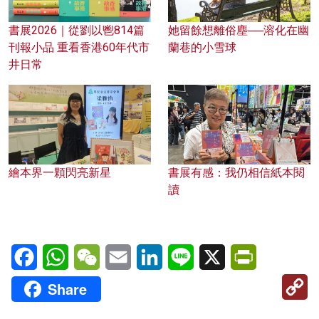
書展2026｜從劉以鬯814篇
她留餘想離俗塵──溶化在幽
刊報小品 重看香港60年代市
蘭巷的小雪球
井日常
繪本界一顆閃亮新星
書展有感：我仍相信紙本閱
讀
Facebook
WhatsApp
WeChat
Email
LinkedIn
Line
X
PrintFriendl
C
Share
Li