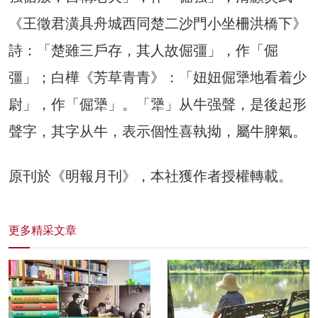
《王徵君潢具舟城西同楚二沙門小坐柵洪橋下》
詩：「楚雖三戶存，其人故倔彊」，作「倔
彊」；白樺《芳草青青》：「妞妞倔犟地看着少
尉」，作「倔犟」。「犟」从牛强聲，是後起形
聲字，其字从牛，表示個性喜執拗，屬牛脾氣。
原刊於《明報月刊》，本社獲作者授權轉載。
更多精采文章