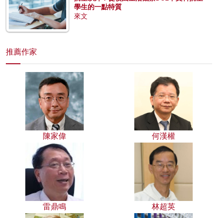
學生的一點特質
來文
推薦作家
陳家偉
何漢權
雷鼎鳴
林超英