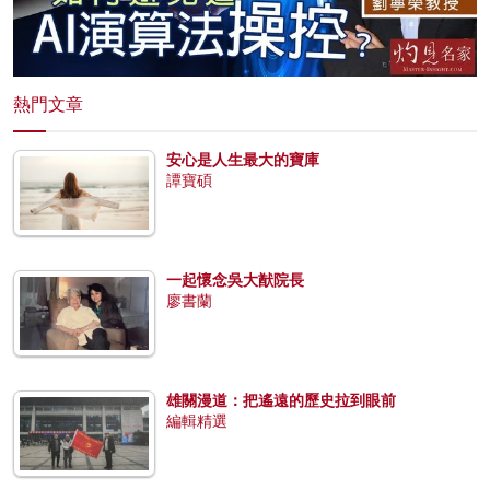
熱門文章
安心是人生最大的寶庫
譚寶碩
一起懷念吳大猷院長
廖書蘭
雄關漫道：把遙遠的歷史拉到眼前
編輯精選