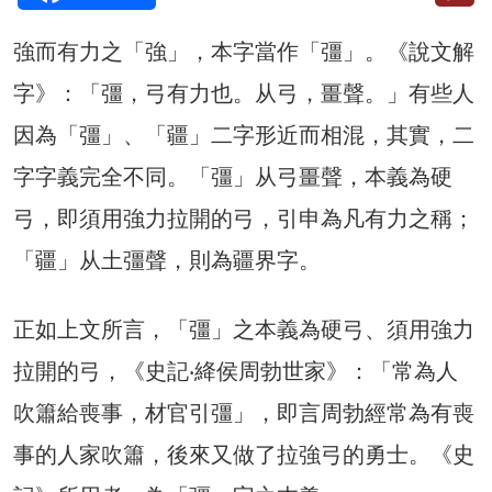
強而有力之「強」，本字當作「彊」。《說文解
字》：「彊，弓有力也。从弓，畺聲。」有些人
因為「彊」、「疆」二字形近而相混，其實，二
字字義完全不同。「彊」从弓畺聲，本義為硬
弓，即須用強力拉開的弓，引申為凡有力之稱；
「疆」从土彊聲，則為疆界字。
正如上文所言，「彊」之本義為硬弓、須用強力
拉開的弓，《史記‧絳侯周勃世家》：「常為人
吹簫給喪事，材官引彊」，即言周勃經常為有喪
事的人家吹簫，後來又做了拉強弓的勇士。《史