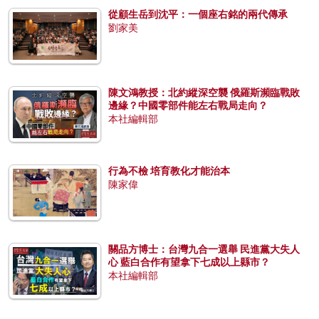
從顧生岳到沈平：一個座右銘的兩代傳承
劉家美
陳文鴻教授：北約縱深空襲 俄羅斯瀕臨戰敗
邊緣？中國零部件能左右戰局走向？
本社編輯部
行為不檢 培育教化才能治本
陳家偉
關品方博士：台灣九合一選舉 民進黨大失人
心 藍白合作有望拿下七成以上縣市？
本社編輯部