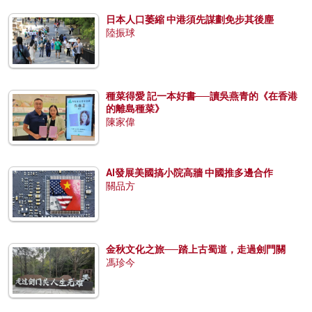
日本人口萎縮 中港須先謀劃免步其後塵
陸振球
種菜得愛 記一本好書──讀吳燕青的《在香港
的離島種菜》
陳家偉
AI發展美國搞小院高牆 中國推多邊合作
關品方
金秋文化之旅──踏上古蜀道，走過劍門關
馮珍今