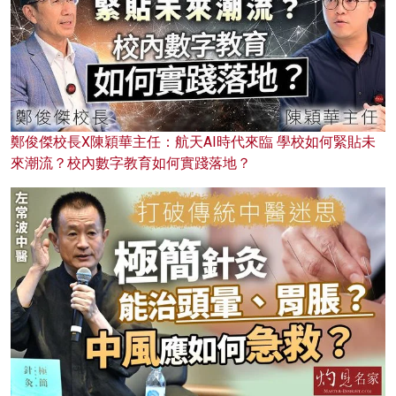
鄭俊傑校長X陳穎華主任：航天AI時代來臨 學校如何緊貼未
來潮流？校內數字教育如何實踐落地？