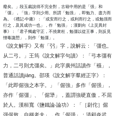
廢矣。」段玉裁說得不完全對，古籍中用的是「强」和
「彊」，「強」字則少用。所謂「勉强」，即勉力、盡力而
為。《禮記‧中庸》：「或安而行之，或利而行之，或勉强而
行之，及其成功一也」，作「勉强」；漢劉向《上災異封
事》：「君子獨處守正，不撓衆枉，勉彊以從王事，則反見
憎毒讒愬」，則作「勉彊」。
《說文解字》又有「弜」字，說解云：「彊也。
从二弓。」王筠《說文解字句讀》：「弓本彊有
力，二弓則尤彊矣。」此字廣州話讀作「襁」，
普通話讀jiàng。邵瑛《說文解字羣經正字》：
「此即倔強之本字。」「倔強」多作「倔强」，
亦作「倔彊」、「倔犟」，蓋謂強硬直傲，不屈
於人。漢桓寬《鹽鐵論‧論功》：「［尉佗］倔
强倨敖，自稱老夫」，作「倔强」；清顧炎武