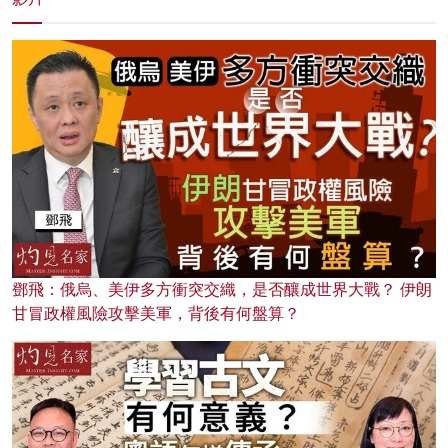
鄧飛：俄烏、美伊多方衝突交織，是否釀成世界大戰？ 伊朗
甘冒政權風險攻擊美軍，背後有何盤算？