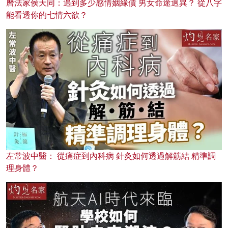
曆法家侯天同：遇到多少感情姻緣債 男女命途迥異？ 從八字
能看透你的七情六欲？
左常波中醫： 從痛症到內科病 針灸如何透過解筋結 精準調
理身體？