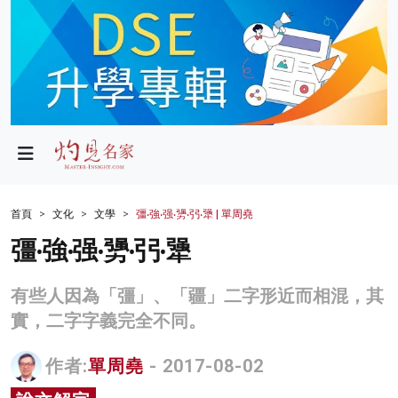
政局
教育
文化
財經
首頁
文化
文學
彊‧強‧强‧勥‧弜‧犟 | 單周堯
生活
彊‧強‧强‧勥‧弜‧犟
健康
有些人因為「彊」、「疆」二字形近而相混，其
商業
實，二字字義完全不同。
科技
作者:
單周堯
- 2017-08-02
影片