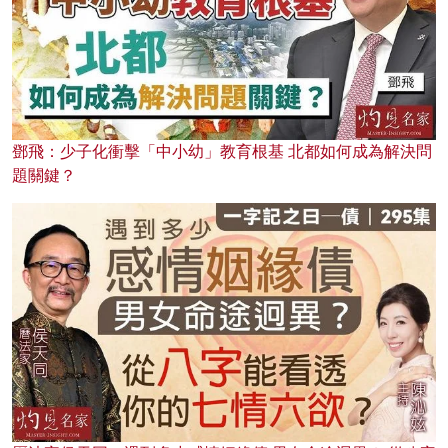
鄧飛：少子化衝擊「中小幼」教育根基 北都如何成為解決問
題關鍵？