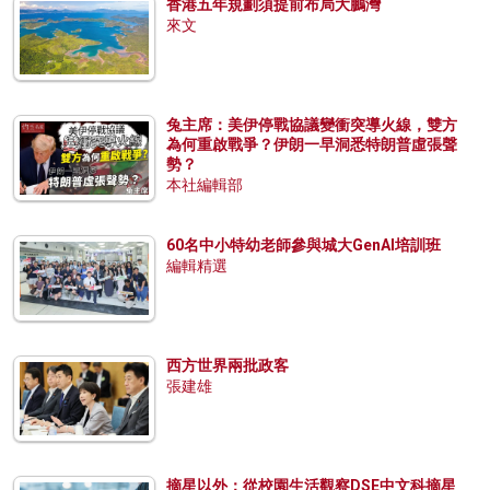
香港五年規劃須提前布局大鵬灣
來文
兔主席：美伊停戰協議變衝突導火線，雙方
為何重啟戰爭？伊朗一早洞悉特朗普虛張聲
勢？
本社編輯部
60名中小特幼老師參與城大GenAI培訓班
編輯精選
西方世界兩批政客
張建雄
摘星以外：從校園生活觀察DSE中文科摘星