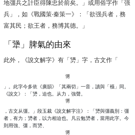
地彊兵之計臣得陳忠於前矣。」或用俗字作「强
兵」，如《戰國策‧秦策一》：「欲强兵者，務
富其民；欲王者，務博其德。」
「犟」脾氣的由來
此外，《說文解字》有「勥」字，古文作「
」。此字今多依《廣韻》「其兩切」一音，讀與「襁」同。
《說文》：「勥，迫也。从力，強聲。
，古文从彊。」段玉裁《說文解字注》：「勥與彊義別：彊
者，有力；勥者，以力相迫也。凡云勉勥者，當用此字。今
則用強、彊，而勥、