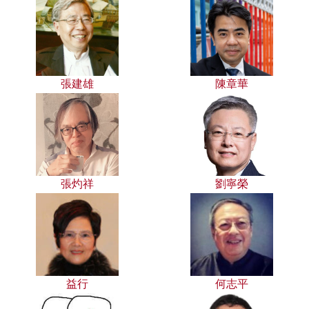
張建雄
陳章華
張灼祥
劉寧榮
益行
何志平