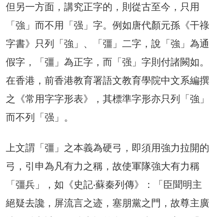
但另一方面，講究正字的，則從古至今，只用
「強」而不用「强」字。例如唐代顏元孫《干祿
字書》只列「強」、「彊」二字，說「強」為通
假字，「彊」為正字，而「强」字則付諸闕如。
在香港，前香港教育署語文教育學院中文系編撰
之《常用字字形表》，其標準字形亦只列「強」
而不列「强」。
上文謂「彊」之本義為硬弓，即須用強力拉開的
弓，引申為凡有力之稱，故使軍隊強大有力稱
「彊兵」，如《史記‧蘇秦列傳》：「臣聞明主
絕疑去讒，屏流言之迹，塞朋黨之門，故尊主廣