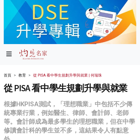
政局
教育
文化
財經
首頁
教育
從 PISA 看中學生規劃升學與就業 | 何瑞珠
生活
從 PISA 看中學生規劃升學與就業
健康
根據HKPISA測試，「理想職業」中包括不少傳
商業
統專業行業，例如醫生、律師、會計師、老師
等。會計師成為最多學生的理想職業，但在中學
科技
修讀會計科的學生並不多，這結果令人有點意
影片
外。