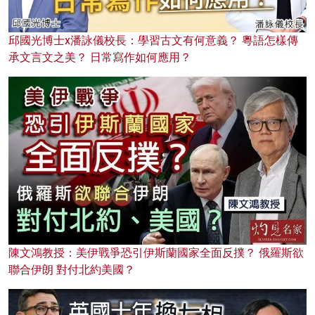
邱國光博士x潘詠儀校長：學習古文有何意義？ 粵語怎樣傳
承文言文之美？ 日常寫作如何應用？
陳文鴻教授：美伊戰爭恐引伊斯蘭國家全面反撲？ 俄羅斯欲
聯合伊朗 對付北約美國？