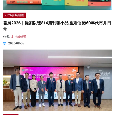
2026書展巡禮
書展2026｜從劉以鬯814篇刊報小品 重看香港60年代市井日
常
作者:
本社編輯部
2026-08-06