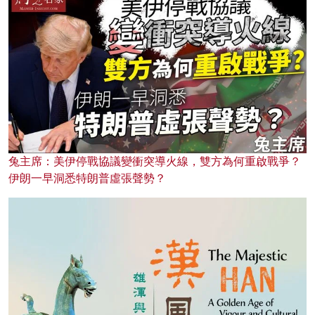
兔主席：美伊停戰協議變衝突導火線，雙方為何重啟戰爭？
伊朗一早洞悉特朗普虛張聲勢？