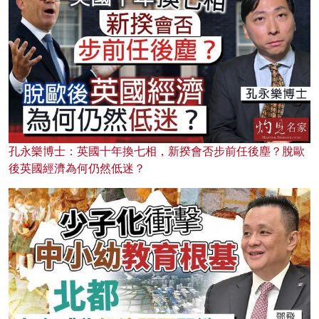
孔永樂博士：英國十年換七相，新揆會否步前任後塵？脫歐
後英國經濟為何仍然低迷？