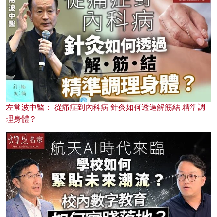
左常波中醫： 從痛症到內科病 針灸如何透過解筋結 精準調
理身體？