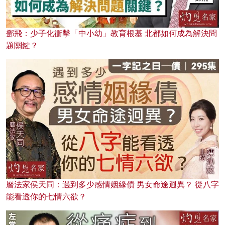
鄧飛：少子化衝擊「中小幼」教育根基 北都如何成為解決問
題關鍵？
曆法家侯天同：遇到多少感情姻緣債 男女命途迥異？ 從八字
能看透你的七情六欲？