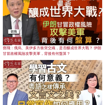
鄧飛：俄烏、美伊多方衝突交織，是否釀成世界大戰？ 伊朗
甘冒政權風險攻擊美軍，背後有何盤算？