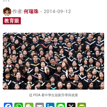
名家榜
作者:
何瑞珠
- 2014-09-12
灼見活動
教育眼
關於我們
從 PISA 看中學生規劃升學與就業
Facebook
WhatsApp
WeChat
Email
LinkedIn
Line
X
PrintFriendl