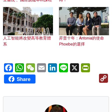
人工智能將改變高等教育體
昇普十年：Antonia的使命
系
Phoebe的選擇
Facebook
WhatsApp
WeChat
Email
LinkedIn
Line
X
PrintFriendl
C
Share
Li