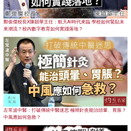
鄭俊傑校長X陳穎華主任：航天AI時代來臨 學校如何緊貼未
來潮流？校內數字教育如何實踐落地？
左常波中醫：打破傳統中醫迷思 極簡針灸能治頭暈、胃脹？
中風應如何急救？