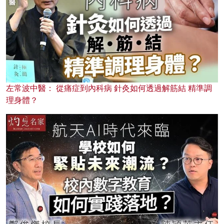
左常波中醫： 從痛症到內科病 針灸如何透過解筋結 精準調
理身體？