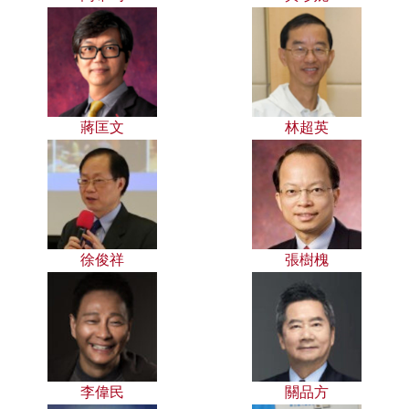
蔣匡文
林超英
徐俊祥
張樹槐
李偉民
關品方