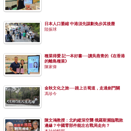
日本人口萎縮 中港須先謀劃免步其後塵
陸振球
種菜得愛 記一本好書──讀吳燕青的《在香港
的離島種菜》
陳家偉
金秋文化之旅──踏上古蜀道，走過劍門關
馮珍今
陳文鴻教授：北約縱深空襲 俄羅斯瀕臨戰敗
邊緣？中國零部件能左右戰局走向？
本社編輯部