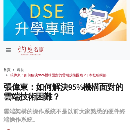
政局
教育
文化
財經
首頁
科技
張偉東：如何解決95%機構面對的雲端技術困難？ | 本社編輯部
生活
張偉東：如何解決95%機構面對的
健康
雲端技術困難？
商業
雲端架構的操作系統不是以前大家熟悉的硬件終
科技
端操作系統。
影片