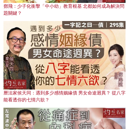
鄧飛：少子化衝擊「中小幼」教育根基 北都如何成為解決問
題關鍵？
曆法家侯天同：遇到多少感情姻緣債 男女命途迥異？ 從八字
能看透你的七情六欲？