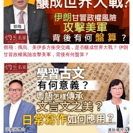
鄧飛：俄烏、美伊多方衝突交織，是否釀成世界大戰？ 伊朗
甘冒政權風險攻擊美軍，背後有何盤算？