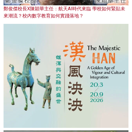
鄭俊傑校長X陳穎華主任：航天AI時代來臨 學校如何緊貼未
來潮流？校內數字教育如何實踐落地？