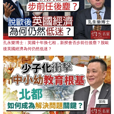
孔永樂博士：英國十年換七相，新揆會否步前任後塵？脫歐
後英國經濟為何仍然低迷？