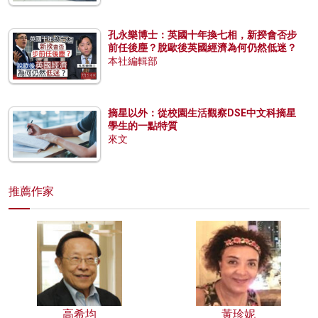
孔永樂博士：英國十年換七相，新揆會否步
前任後塵？脫歐後英國經濟為何仍然低迷？
本社編輯部
摘星以外：從校園生活觀察DSE中文科摘星
學生的一點特質
來文
推薦作家
高希均
黃珍妮