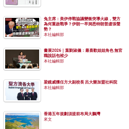
兔主席：美伊停戰協議變衝突導火線，雙方
為何重啟戰爭？伊朗一早洞悉特朗普虛張聲
勢？
本社編輯部
書展2026｜葉劉淑儀：最喜歡姐姐角色 無官
職說話包袱少
本社編輯部
梁鏡威獲任方大副校長 呂大樂加盟社科院
本社編輯部
香港五年規劃須提前布局大鵬灣
來文