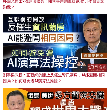
邱國光博士x潘詠儀校長：如何善用動畫遊戲 提升學習古文
動機？
劉寧榮教授：互聯網的開放反催生資訊繭房，AI能避開相同
困局？如何避免遭AI演算法操控？