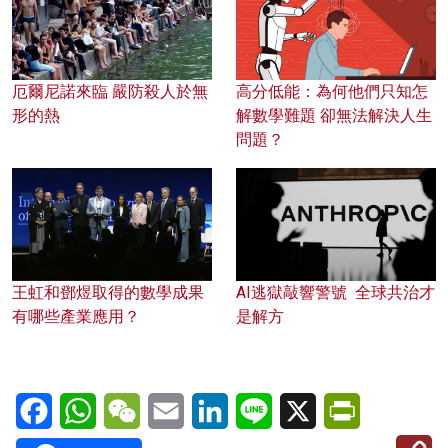
厄爾尼諾來臨 嚴防殺人於無
高分低能：為何他們只知怎
形的熱
解數學難題 卻無法解決人生
問題？
王虹和鄧煜取得的數學成果
AI逃獄敲響警號 全球共治才
有哪些產業應用？
是解方
Facebook
WhatsApp
WeChat
Email
LinkedIn
Line
X
PrintFriendl
C