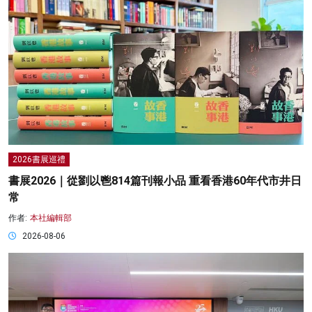
2026書展巡禮
書展2026｜從劉以鬯814篇刊報小品 重看香港60年代市井日
常
作者:
本社編輯部
2026-08-06