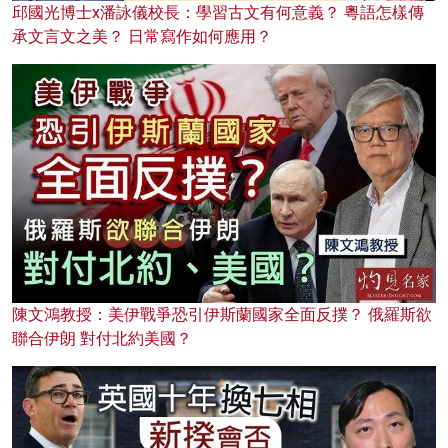
邱國光博士x潘詠儀校長：學習古文有何意義？ 粵語怎樣傳
承文言文之美？ 日常寫作如何應用？
陳文鴻教授：美伊戰爭恐引伊斯蘭國家全面反撲？ 俄羅斯欲
聯合伊朗 對付北約美國？