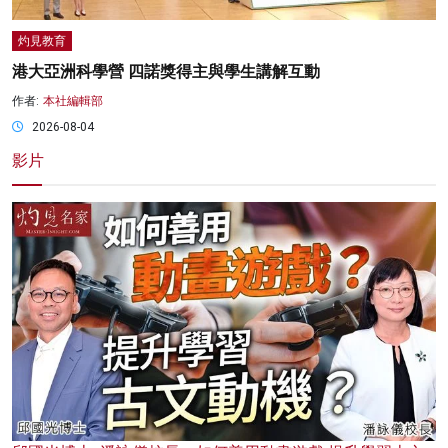
灼見教育
港大亞洲科學營 四諾獎得主與學生講解互動
作者:
本社編輯部
2026-08-04
影片