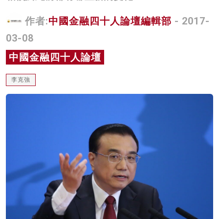
名家榜
作者:
中國金融四十人論壇編輯部
- 2017-
灼見活動
03-08
關於我們
中國金融四十人論壇
李克強