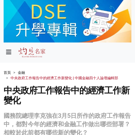
政局
教育
文化
財經
首頁
金融
中央政府工作報告中的經濟工作新變化 | 中國金融四十人論壇編輯部
生活
中央政府工作報告中的經濟工作新
健康
變化
商業
國務院總理李克強在3月5日所作的政府工作報告
科技
中，都對今年的經濟和金融工作做出哪些部署？
影片
相較於此前都有哪些新的變化？