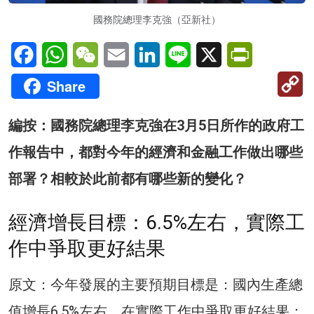
國務院總理李克強（亞新社）
Facebook
WhatsApp
WeChat
Email
LinkedIn
Line
X
PrintFriendl
C
Share
Li
編按：國務院總理李克強在3月5日所作的政府工
作報告中，都對今年的經濟和金融工作做出哪些
部署？相較於此前都有哪些新的變化？
經濟增長目標：6.5%左右，實際工
作中爭取更好結果
原文：今年發展的主要預期目標是：國內生產總
值增長6.5%左右，在實際工作中爭取更好結果；