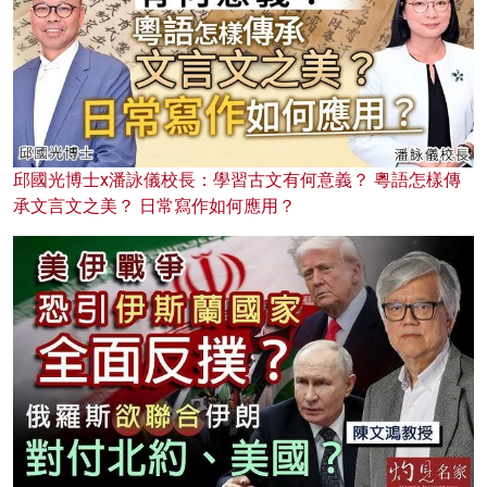
邱國光博士x潘詠儀校長：學習古文有何意義？ 粵語怎樣傳
承文言文之美？ 日常寫作如何應用？