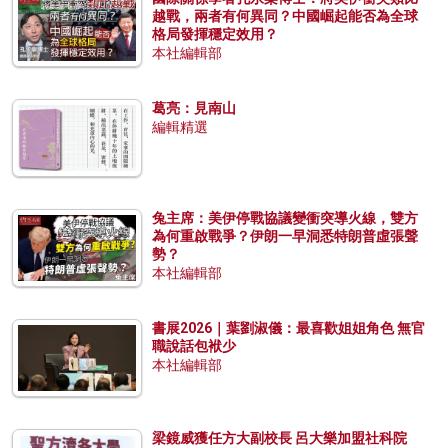
越戰，兩者有何異同？中國崛起能否為全球
格局發揮穩定效用？
本社編輯部
葛亮：見南山
編輯精選
兔主席：美伊停戰協議變衝突導火線，雙方
為何重啟戰爭？伊朗一早洞悉特朗普虛張聲
勢？
本社編輯部
書展2026｜葉劉淑儀：最喜歡姐姐角色 無官
職說話包袱少
本社編輯部
梁鏡威獲任方大副校長 呂大樂加盟社科院