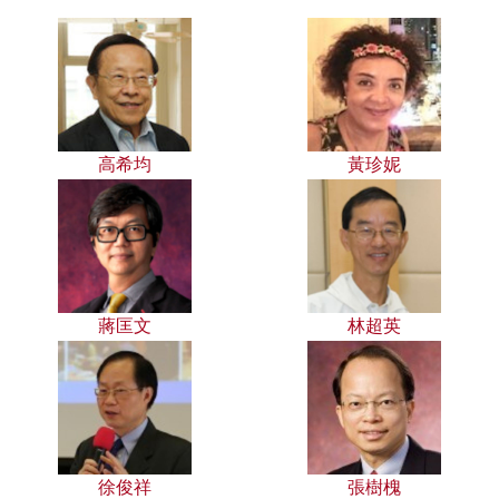
高希均
黃珍妮
蔣匡文
林超英
徐俊祥
張樹槐