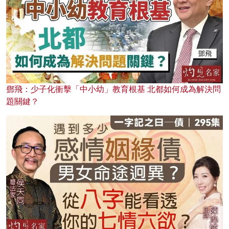
鄧飛：少子化衝擊「中小幼」教育根基 北都如何成為解決問
題關鍵？