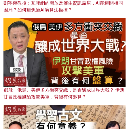
劉寧榮教授：互聯網的開放反催生資訊繭房，AI能避開相同
困局？如何避免遭AI演算法操控？
鄧飛：俄烏、美伊多方衝突交織，是否釀成世界大戰？ 伊朗
甘冒政權風險攻擊美軍，背後有何盤算？