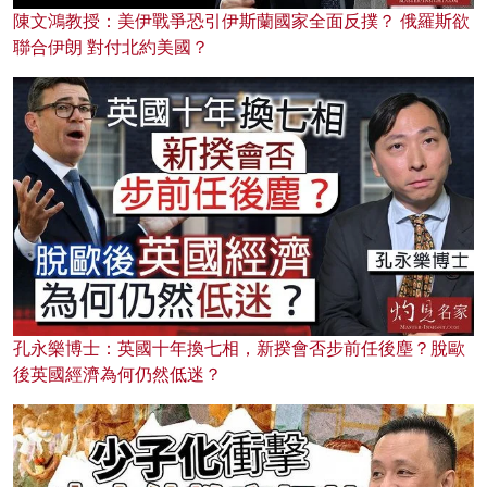
陳文鴻教授：美伊戰爭恐引伊斯蘭國家全面反撲？ 俄羅斯欲
聯合伊朗 對付北約美國？
孔永樂博士：英國十年換七相，新揆會否步前任後塵？脫歐
後英國經濟為何仍然低迷？