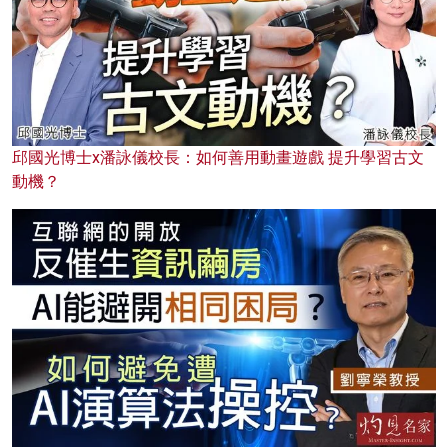
邱國光博士x潘詠儀校長：如何善用動畫遊戲 提升學習古文
動機？