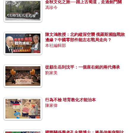
金秋文化之旅──踏上古蜀道，走過劍門關
馮珍今
陳文鴻教授：北約縱深空襲 俄羅斯瀕臨戰敗
邊緣？中國零部件能左右戰局走向？
本社編輯部
從顧生岳到沈平：一個座右銘的兩代傳承
劉家美
行為不檢 培育教化才能治本
陳家偉
國際關係學者孔永樂博士：將美伊衝突類比