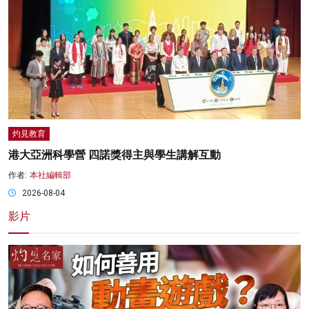
灼見教育
港大亞洲科學營 四諾獎得主與學生講解互動
作者:
本社編輯部
2026-08-04
影片