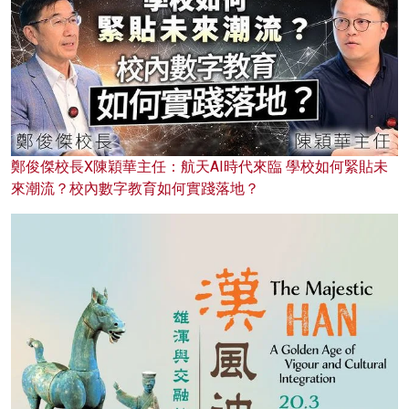
鄭俊傑校長X陳穎華主任：航天AI時代來臨 學校如何緊貼未
來潮流？校內數字教育如何實踐落地？