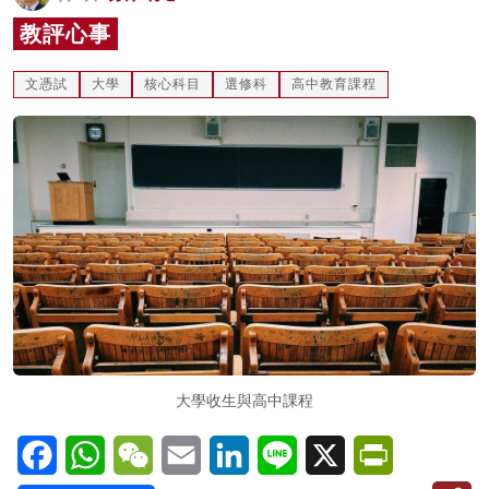
名家榜
教評心事
灼見活動
文憑試
大學
核心科目
選修科
高中教育課程
關於我們
大學收生與高中課程
Facebook
WhatsApp
WeChat
Email
LinkedIn
Line
X
PrintFriendl