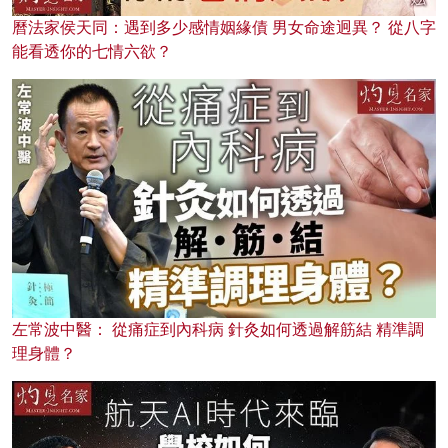
曆法家侯天同：遇到多少感情姻緣債 男女命途迥異？ 從八字
能看透你的七情六欲？
左常波中醫： 從痛症到內科病 針灸如何透過解筋結 精準調
理身體？