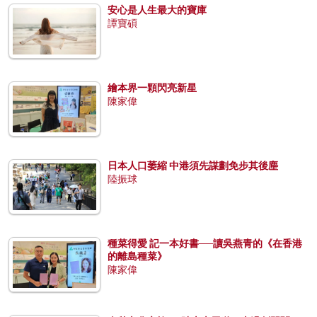
安心是人生最大的寶庫
譚寶碩
繪本界一顆閃亮新星
陳家偉
日本人口萎縮 中港須先謀劃免步其後塵
陸振球
種菜得愛 記一本好書──讀吳燕青的《在香港
的離島種菜》
陳家偉