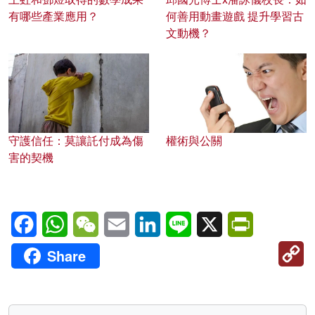
有哪些產業應用？
何善用動畫遊戲 提升學習古
文動機？
守護信任：莫讓託付成為傷
權術與公關
害的契機
Facebook
WhatsApp
WeChat
Email
LinkedIn
Line
X
PrintFriendl
C
Share
Li