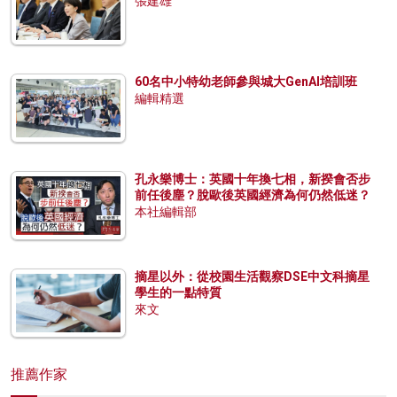
張建雄
60名中小特幼老師參與城大GenAI培訓班
編輯精選
孔永樂博士：英國十年換七相，新揆會否步
前任後塵？脫歐後英國經濟為何仍然低迷？
本社編輯部
摘星以外：從校園生活觀察DSE中文科摘星
學生的一點特質
來文
推薦作家