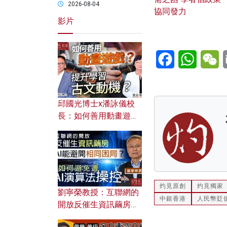
2026-08-04
協同發力
影片
Facebook
WhatsA
W
邱國光博士x潘詠儀校
長：如何善用動畫遊戲
提升學習古文動機？
灼見原創
灼見獨家
劉寧榮教授：互聯網的
中銀香港
人民幣貶
開放反催生資訊繭房，
AI能避開相同困局？如