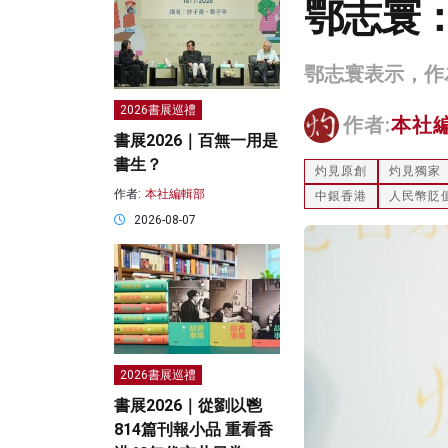
鄂志寰：
鄂志寰表示，作
2026書展巡禮
作者:
本社
書展2026｜百無一用是
書生？
灼見原創
灼見獨家
作者:
本社編輯部
中銀香港
人民幣貶
2026-08-07
2026書展巡禮
書展2026｜從劉以鬯
814篇刊報小品 重看香