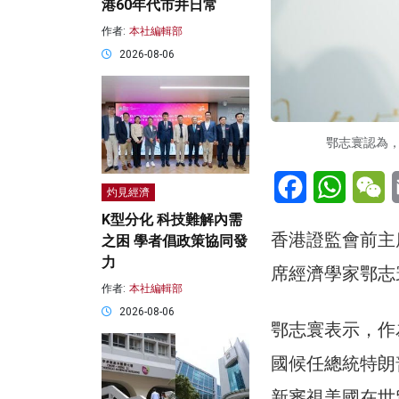
港60年代市井日常
作者:
本社編輯部
2026-08-06
鄂志寰認為
Facebook
WhatsA
W
灼見經濟
K型分化 科技難解內需
香港證監會前主
之困 學者倡政策協同發
力
席經濟學家鄂志
作者:
本社編輯部
2026-08-06
鄂志寰表示，作
國候任總統特朗
新審視美國在世