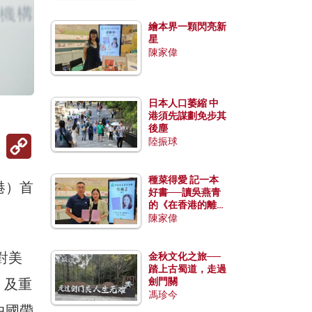
繪本界一顆閃亮新
星
陳家偉
日本人口萎縮 中
港須先謀劃免步其
後塵
Copy
陸振球
Link
種菜得愛 記一本
港）首
好書──讀吳燕青
的《在香港的離島
種菜》
陳家偉
對美
金秋文化之旅──
踏上古蜀道，走過
）及重
劍門關
馮珍今
中國帶