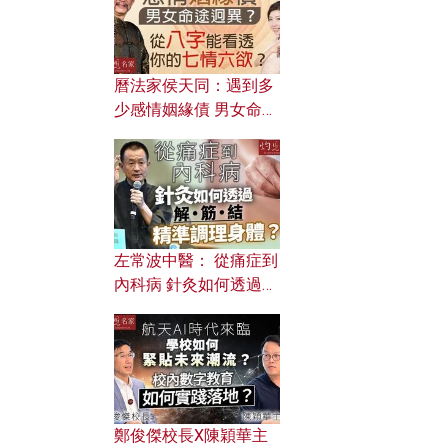
曆法家侯天同：遇到多
少感情姻緣債 男女命途
迥異？ 從八字能看透你
的七情六欲？
左常波中醫： 從痛症到
內科病 針灸如何透過解
筋結 精準調理身體？
鄭俊傑校長X陳穎華主