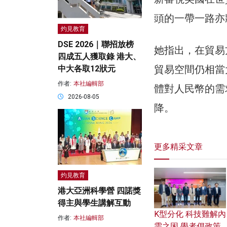
頭的一帶一路亦
灼見教育
DSE 2026｜聯招放榜
她指出，在貿易方
四成五人獲取錄 港大、
貿易空間仍相當
中大各取12狀元
作者:
本社編輯部
體對人民幣的需
2026-08-05
降。
更多精采文章
灼見教育
港大亞洲科學營 四諾獎
得主與學生講解互動
K型分化 科技難解內
作者:
本社編輯部
需之困 學者倡政策