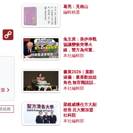
發揮穩定效用？
葛亮：見南山
編輯精選
Copy
Link
兔主席：美伊停戰
協議變衝突導火
線，雙方為何重啟
戰爭？伊朗一早洞
本社編輯部
悉特朗普虛張聲
勢？
書展2026｜葉劉
淑儀：最喜歡姐姐
角色 無官職說話
包袱少
本社編輯部
文章
梁鏡威獲任方大副
貿組織
校長 呂大樂加盟
社科院
本社編輯部