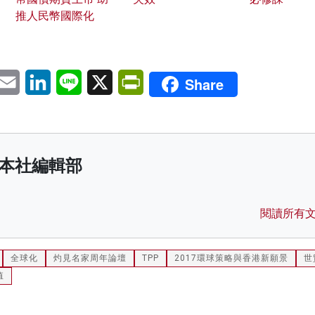
推人民幣國際化
pp
eChat
Email
LinkedIn
Line
X
PrintFriendly
Share
本社編輯部
閱讀所有
全球化
灼見名家周年論壇
TPP
2017環球策略與香港新願景
世
值