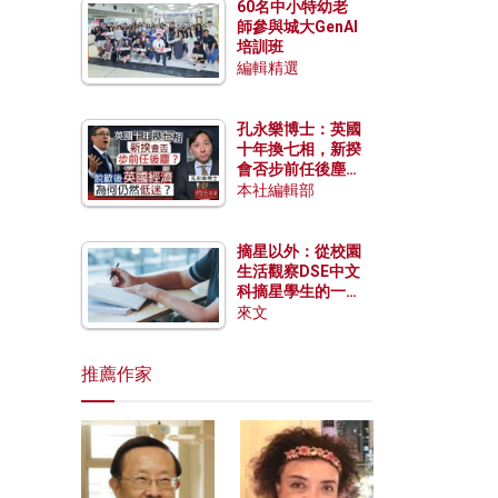
60名中小特幼老
師參與城大GenAI
培訓班
編輯精選
孔永樂博士：英國
十年換七相，新揆
會否步前任後塵？
脫歐後英國經濟為
本社編輯部
何仍然低迷？
摘星以外：從校園
生活觀察DSE中文
科摘星學生的一點
特質
來文
推薦作家