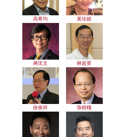
高希均
黃珍妮
蔣匡文
林超英
徐俊祥
張樹槐