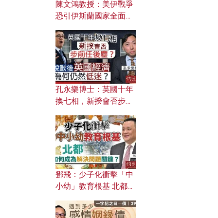
陳文鴻教授：美伊戰爭
恐引伊斯蘭國家全面反
撲？ 俄羅斯欲聯合伊朗
對付北約美國？
孔永樂博士：英國十年
換七相，新揆會否步前
任後塵？脫歐後英國經
濟為何仍然低迷？
鄧飛：少子化衝擊「中
小幼」教育根基 北都如
何成為解決問題關鍵？