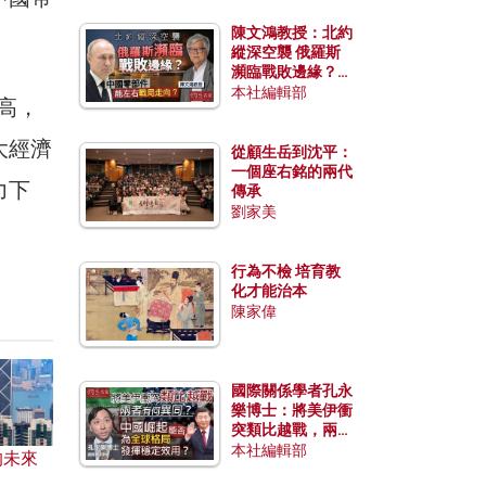
陳文鴻教授：北約
縱深空襲 俄羅斯
瀕臨戰敗邊緣？中
國零部件能左右戰
本社編輯部
新高，
局走向？
大經濟
從顧生岳到沈平：
一個座右銘的兩代
力下
傳承
劉家美
行為不檢 培育教
化才能治本
陳家偉
國際關係學者孔永
樂博士：將美伊衝
突類比越戰，兩者
有何異同？中國崛
本社編輯部
的未來
起能否為全球格局