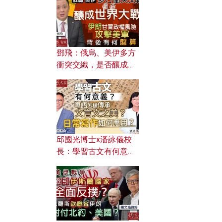
何避免遭AI演算法操
控？
鄧飛：俄烏、美伊多方
衝突交織，是否釀成世
界大戰？ 伊朗甘冒政權
風險攻擊美軍，背後有
何盤算？
邱國光博士x潘詠儀校
長：學習古文有何意
義？ 粵語怎樣傳承文言
文之美？ 日常寫作如何
應用？