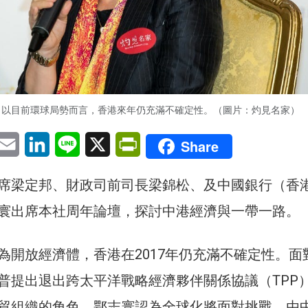
，以目前環球局勢而言，香港來年仍充滿不確定性。（圖片：灼見名家）
pp
eChat
Email
LinkedIn
Line
X
PrintFriendly
Share
席梁定邦、財政司前司長梁錦松、及中國銀行（香
寰出席本社周年論壇，探討中港經濟與一帶一路。
為開放經濟體，香港在2017年仍充滿不確定性。面
普提出退出跨太平洋戰略經濟夥伴關係協議（TPP
貿組織的角色，鄂志寰認為全球化將面對挑戰，由