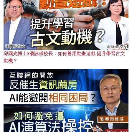
邱國光博士x潘詠儀校長：如何善用動畫遊戲 提升學習古文
動機？