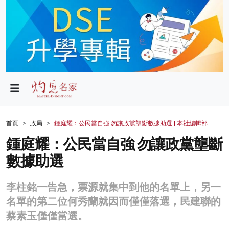
政局
教育
文化
財經
首頁
政局
鍾庭耀：公民當自強 勿讓政黨壟斷數據助選 | 本社編輯部
生活
鍾庭耀：公民當自強 勿讓政黨壟斷
數據助選
健康
商業
李柱銘一告急，票源就集中到他的名單上，另一
名單的第二位何秀蘭就因而僅僅落選，民建聯的
科技
蔡素玉僅僅當選。
影片