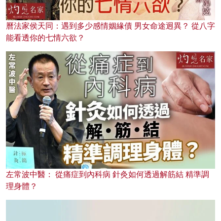
曆法家侯天同：遇到多少感情姻緣債 男女命途迥異？ 從八字
能看透你的七情六欲？
左常波中醫： 從痛症到內科病 針灸如何透過解筋結 精準調
理身體？