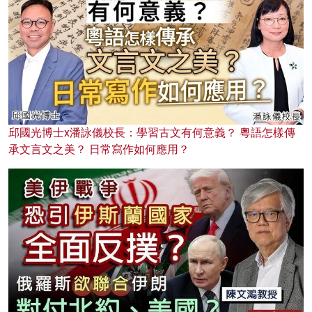
邱國光博士x潘詠儀校長：學習古文有何意義？ 粵語怎樣傳
承文言文之美？ 日常寫作如何應用？