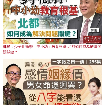
鄧飛：少子化衝擊「中小幼」教育根基 北都如何成為解決問
題關鍵？