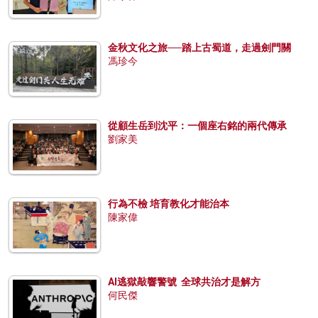
金秋文化之旅──踏上古蜀道，走過劍門關
馮珍今
從顧生岳到沈平：一個座右銘的兩代傳承
劉家美
行為不檢 培育教化才能治本
陳家偉
AI逃獄敲響警號 全球共治才是解方
何民傑