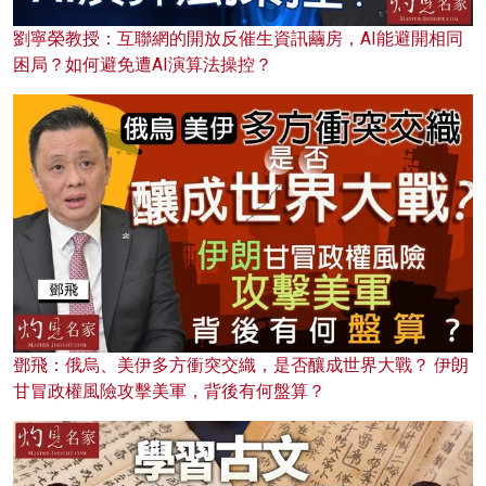
劉寧榮教授：互聯網的開放反催生資訊繭房，AI能避開相同
困局？如何避免遭AI演算法操控？
鄧飛：俄烏、美伊多方衝突交織，是否釀成世界大戰？ 伊朗
甘冒政權風險攻擊美軍，背後有何盤算？