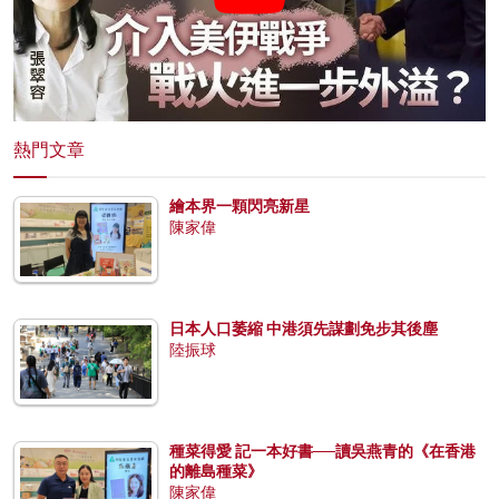
熱門文章
繪本界一顆閃亮新星
陳家偉
日本人口萎縮 中港須先謀劃免步其後塵
陸振球
種菜得愛 記一本好書──讀吳燕青的《在香港
的離島種菜》
陳家偉