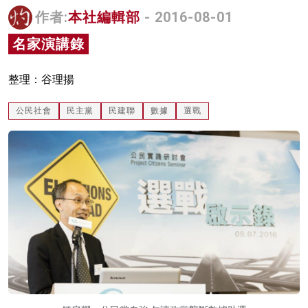
作者:
本社編輯部
- 2016-08-01
名家榜
名家演講錄
灼見活動
關於我們
整理：谷理揚
公民社會
民主黨
民建聯
數據
選戰