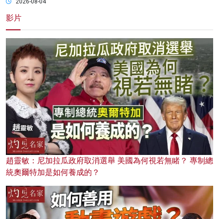
2026-08-04
影片
趙靈敏：尼加拉瓜政府取消選舉 美國為何視若無睹？ 專制總
統奧爾特加是如何養成的？