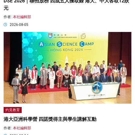
DSE 2026｜聯招放榜 四成五人獲取錄 港大、中大各取12狀
元
作者:
本社編輯部
2026-08-05
灼見教育
港大亞洲科學營 四諾獎得主與學生講解互動
作者:
本社編輯部