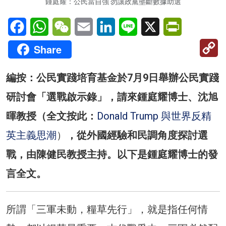
鍾庭耀：公民當自強 勿讓政黨壟斷數據助選
Facebook
WhatsApp
WeChat
Email
LinkedIn
Line
X
PrintFriendl
C
Share
Li
編按：公民實踐培育基金於7月9日舉辦公民實踐
研討會「選戰啟示錄」，請來鍾庭耀博士、沈旭
暉教授（全文按此：
Donald Trump 與世界反精
英主義思潮
）
，從外國經驗和民調角度探討選
戰，由陳健民教授主持。以下是鍾庭耀博士的發
言全文。
所謂「三軍未動，糧草先行」，就是指任何情