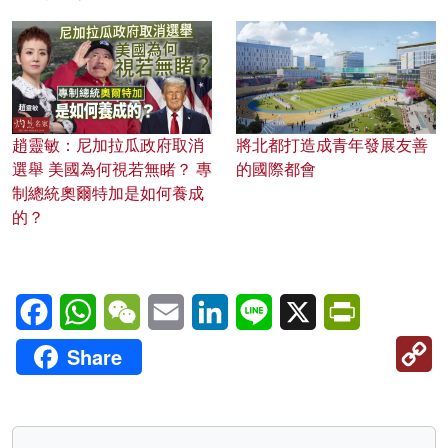
趙靈敏：尼加拉瓜政府取消
將北都打造成青年發展友善
選舉 美國為何視若無睹？ 專
的國際都會
制總統奧爾特加是如何養成
的？
Facebook
WhatsApp
WeChat
Email
LinkedIn
Line
X
PrintFriendl
C
Share
Li