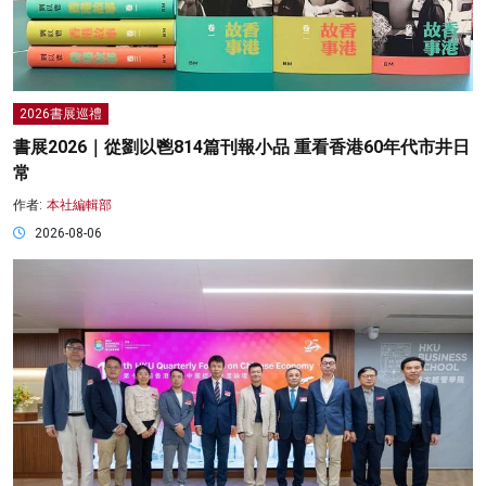
2026書展巡禮
書展2026｜從劉以鬯814篇刊報小品 重看香港60年代市井日
常
作者:
本社編輯部
2026-08-06