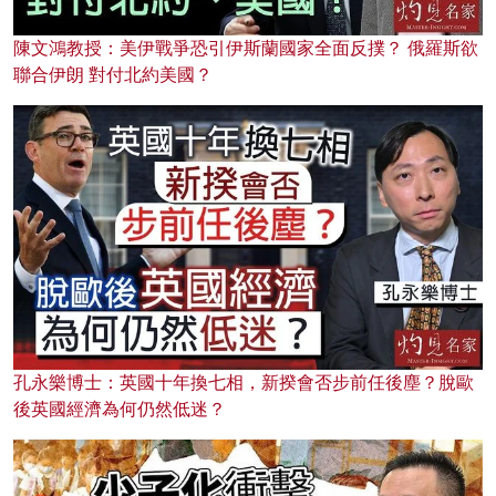
陳文鴻教授：美伊戰爭恐引伊斯蘭國家全面反撲？ 俄羅斯欲
聯合伊朗 對付北約美國？
孔永樂博士：英國十年換七相，新揆會否步前任後塵？脫歐
後英國經濟為何仍然低迷？