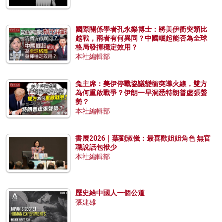
國際關係學者孔永樂博士：將美伊衝突類比
越戰，兩者有何異同？中國崛起能否為全球
格局發揮穩定效用？
本社編輯部
兔主席：美伊停戰協議變衝突導火線，雙方
為何重啟戰爭？伊朗一早洞悉特朗普虛張聲
勢？
本社編輯部
書展2026｜葉劉淑儀：最喜歡姐姐角色 無官
職說話包袱少
本社編輯部
歷史給中國人一個公道
張建雄