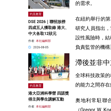
的需求。
灼見教育
在紐約舉行的第
DSE 2026｜聯招放榜
研究人員指出，當A
四成五人獲取錄 港大、
中大各取12狀元
設性風險時，結
作者:
本社編輯部
負責監管的機構
2026-08-05
滯後並非中
全球科技政策的
的能力之間存在
灼見教育
港大亞洲科學營 四諾獎
得主與學生講解互動
奧地利常駐聯合
作者:
本社編輯部
（Gregor W