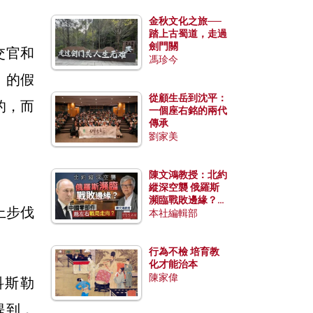
金秋文化之旅──
踏上古蜀道，走過
劍門關
交官和
馮珍今
s）的假
從顧生岳到沈平：
的，而
一個座右銘的兩代
傳承
劉家美
陳文鴻教授：北約
縱深空襲 俄羅斯
瀕臨戰敗邊緣？中
上步伐
國零部件能左右戰
本社編輯部
局走向？
行為不檢 培育教
化才能治本
陳家偉
科斯勒
他提到，