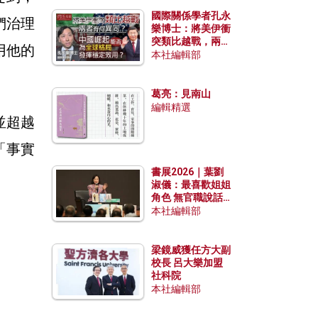
國際關係學者孔永
們治理
樂博士：將美伊衝
突類比越戰，兩者
用他的
有何異同？中國崛
本社編輯部
起能否為全球格局
發揮穩定效用？
葛亮：見南山
編輯精選
並超越
「事實
書展2026｜葉劉
淑儀：最喜歡姐姐
角色 無官職說話
包袱少
本社編輯部
梁鏡威獲任方大副
校長 呂大樂加盟
社科院
本社編輯部