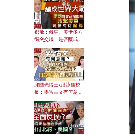
何避免遭AI演算法操
控？
鄧飛：俄烏、美伊多方
衝突交織，是否釀成世
界大戰？ 伊朗甘冒政權
風險攻擊美軍，背後有
何盤算？
邱國光博士x潘詠儀校
長：學習古文有何意
義？ 粵語怎樣傳承文言
文之美？ 日常寫作如何
應用？