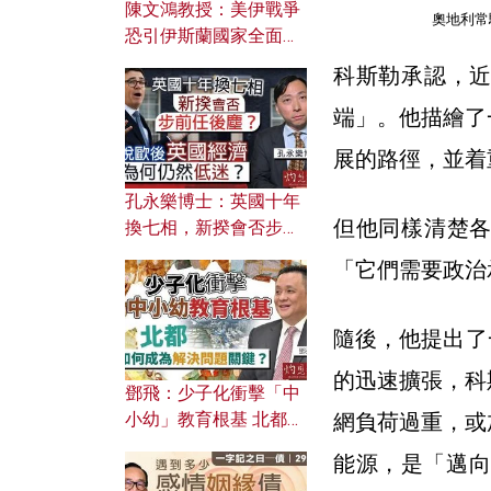
陳文鴻教授：美伊戰爭
奧地利常駐
恐引伊斯蘭國家全面反
撲？ 俄羅斯欲聯合伊朗
科斯勒承認，近
對付北約美國？
端」。他描繪了
展的路徑，並着
孔永樂博士：英國十年
但他同樣清楚
換七相，新揆會否步前
任後塵？脫歐後英國經
「它們需要政治
濟為何仍然低迷？
隨後，他提出了
的迅速擴張，科
鄧飛：少子化衝擊「中
網負荷過重，或
小幼」教育根基 北都如
何成為解決問題關鍵？
能源，是「邁向