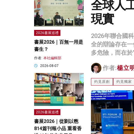
全球人
現實
2026書展巡禮
2026年聯合
書展2026｜百無一用是
全的辯論存在一
書生？
多危險，而在於
作者:
本社編輯部
2026-08-07
作者:
楊立
灼見原創
灼見獨家
2026書展巡禮
書展2026｜從劉以鬯
814篇刊報小品 重看香