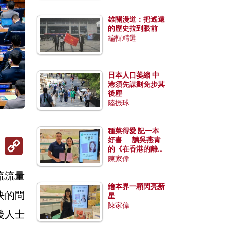
雄關漫道：把遙遠
的歷史拉到眼前
編輯精選
日本人口萎縮 中
港須先謀劃免步其
後塵
陸振球
種菜得愛 記一本
Copy
好書──讀吳燕青
Link
的《在香港的離島
種菜》
陳家偉
流流量
繪本界一顆閃亮新
決的問
星
陳家偉
後人士