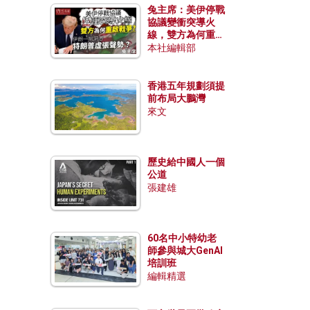
兔主席：美伊停戰
協議變衝突導火
線，雙方為何重啟
戰爭？伊朗一早洞
本社編輯部
悉特朗普虛張聲
勢？
香港五年規劃須提
前布局大鵬灣
來文
歷史給中國人一個
公道
張建雄
60名中小特幼老
師參與城大GenAI
培訓班
編輯精選