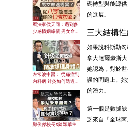
碼轉型與能源供
的進展。
曆法家侯天同：遇到多
三大結構性
少感情姻緣債 男女命途
迥異？ 從八字能看透你
的七情六欲？
如果說科斯勒勾
拿大達爾豪斯大學
她認為，對於世
左常波中醫： 從痛症到
誤的問題上。她
內科病 針灸如何透過解
筋結 精準調理身體？
的潛力。
第一個是數據缺口
乏來自『全球南方
鄭俊傑校長X陳穎華主