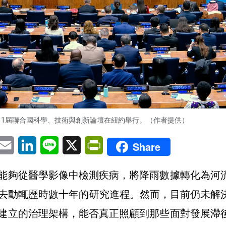
11屆聯合國科學、技術與創新論壇在紐約舉行。（作者提供）
pp
eChat
Email
LinkedIn
Line
X
PrintFriendly
Share
）能夠從醫學影像中檢測疾病，將降雨數據轉化為河
去動輒歷時數十年的研究進程。然而，目前仍未解
所建立的治理架構，能否真正照顧到那些面對發展滯