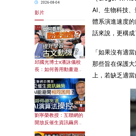
2026-08-04
AI、生物科技
影片
體系演進速度的
話來說，更構成
「如果沒有適當
邱國光博士x潘詠儀校
那些旨在保護大
長：如何善用動畫遊戲
上，若缺乏適當
提升學習古文動機？
劉寧榮教授：互聯網的
開放反催生資訊繭房，
AI能避開相同困局？如