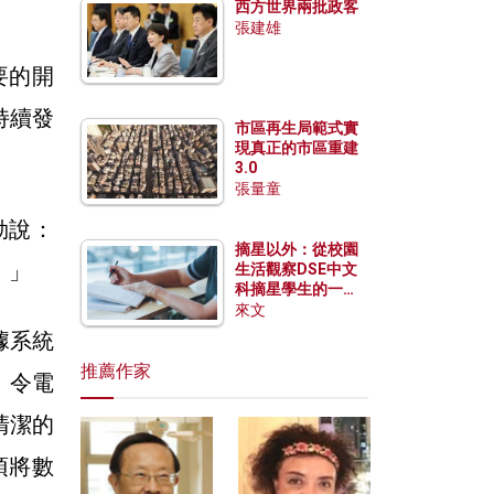
西方世界兩批政客
張建雄
要的開
持續發
市區再生局範式實
現真正的市區重建
3.0
張量童
勒說：
摘星以外：從校園
。」
生活觀察DSE中文
科摘星學生的一點
特質
來文
據系統
推薦作家
、令電
清潔的
須將數