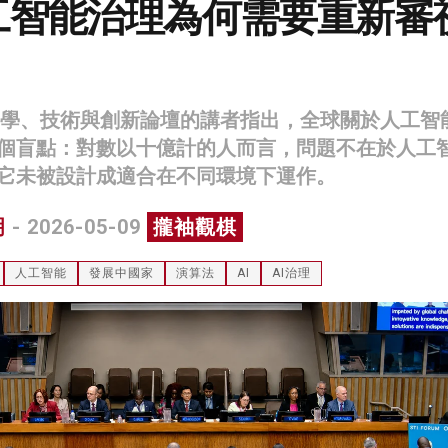
工智能治理為何需要重新審
國科學、技術與創新論壇的講者指出，全球關於人工智
個盲點：對數以十億計的人而言，問題不在於人工
它未被設計成適合在不同環境下運作。
明
- 2026-05-09
攏袖觀棋
人工智能
發展中國家
演算法
AI
AI治理