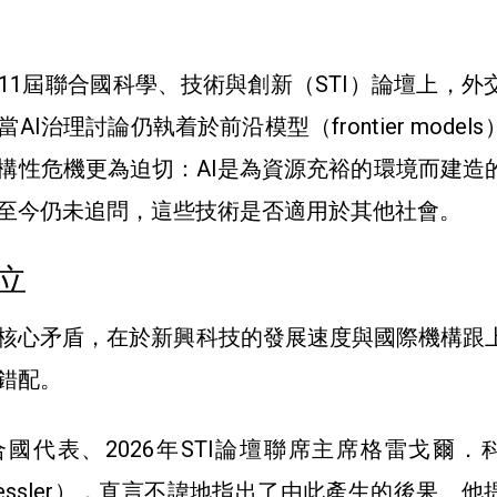
11屆聯合國科學、技術與創新（STI）論壇上，外
I治理討論仍執着於前沿模型（frontier model
構性危機更為迫切：AI是為資源充裕的環境而建造
至今仍未追問，這些技術是否適用於其他社會。
立
核心矛盾，在於新興科技的發展速度與國際機構跟
錯配。
國代表、2026年STI論壇聯席主席格雷戈爾．
. Koessler），直言不諱地指出了由此產生的後果。