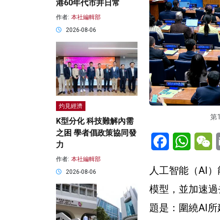
港60年代市井日常
作者:
本社編輯部
2026-08-06
灼見經濟
第
K型分化 科技難解內需
之困 學者倡政策協同發
Facebook
WhatsA
W
力
作者:
本社編輯部
人工智能（AI
2026-08-06
模型，並加速過
題是：圍繞AI