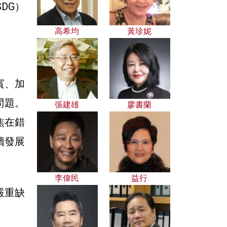
DG）
高希均
黃珍妮
賓、加
問題。
張建雄
廖書蘭
焦在錯
續發展
李偉民
益行
嚴重缺