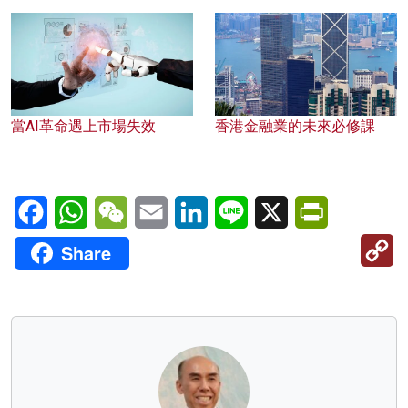
當AI革命遇上市場失效
香港金融業的未來必修課
Facebook
WhatsApp
WeChat
Email
LinkedIn
Line
X
PrintFriendl
C
Share
Li