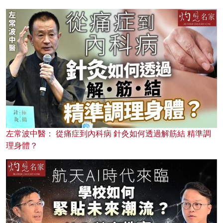
左常波中醫： 從痛症到內科病 針灸如何透過解筋結 精準調
理身體？