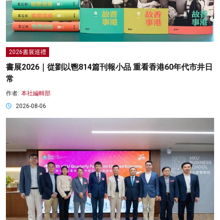
2026書展巡禮
書展2026｜從劉以鬯814篇刊報小品 重看香港60年代市井日
常
作者:
本社編輯部
2026-08-06