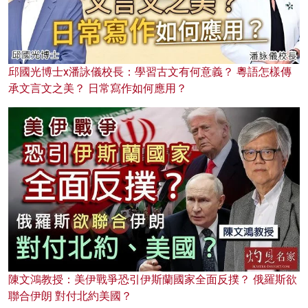
邱國光博士x潘詠儀校長：學習古文有何意義？ 粵語怎樣傳
承文言文之美？ 日常寫作如何應用？
陳文鴻教授：美伊戰爭恐引伊斯蘭國家全面反撲？ 俄羅斯欲
聯合伊朗 對付北約美國？