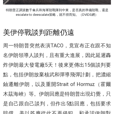
特朗普正調派數千傘兵和海軍陸戰隊到中東，是否真的準備陸戰，還是
escalate to deescalate策略，就不得而知。（DVIDS網）
美伊停戰談判距離仍遠
周一特朗普突然表演TACO，竟宣布正在跟不知
名伊朗領導人談判，且有重大進展，因此延遲轟
炸伊朗最大發電廠5天！後來更傳出15個談判要
點，包括伊朗放棄核武和彈導飛彈計劃，把濃縮
鈾遷離伊朗，以及重開Strait of Hormuz（霍爾
木茲海峽）等。伊朗回應是特朗普出現幻覺，只
是自己跟自己談判，但作出5點回應，包括要求
賠償、美以答應從此不再侵犯，和承認伊朗對