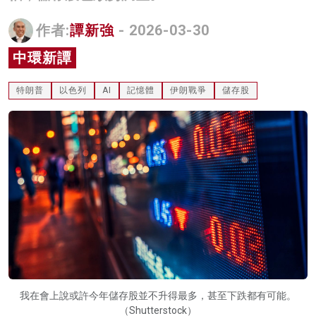
名家榜
作者:
譚新強
- 2026-03-30
灼見活動
中環新譚
關於我們
特朗普
以色列
AI
記憶體
伊朗戰爭
儲存股
我在會上說或許今年儲存股並不升得最多，甚至下跌都有可能。
（Shutterstock）