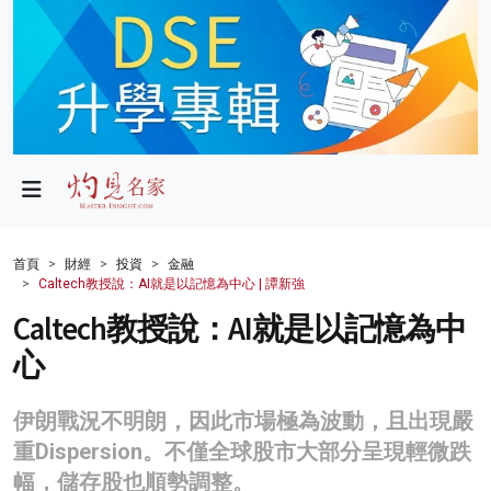
政局
教育
文化
財經
首頁
財經
投資
金融
Caltech教授說：AI就是以記憶為中心 | 譚新強
生活
Caltech教授說：AI就是以記憶為中
健康
心
商業
伊朗戰況不明朗，因此市場極為波動，且出現嚴
科技
重Dispersion。不僅全球股市大部分呈現輕微跌
影片
幅，儲存股也順勢調整。