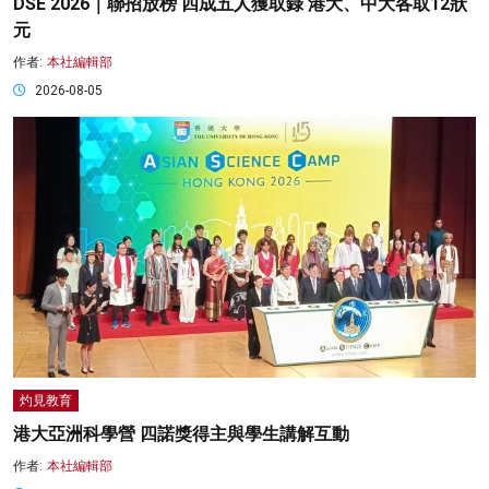
DSE 2026｜聯招放榜 四成五人獲取錄 港大、中大各取12狀
元
作者:
本社編輯部
2026-08-05
灼見教育
港大亞洲科學營 四諾獎得主與學生講解互動
作者:
本社編輯部