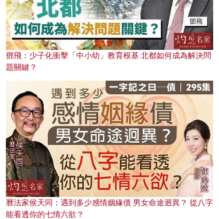
鄧飛：少子化衝擊「中小幼」教育根基 北都如何成為解決問
題關鍵？
曆法家侯天同：遇到多少感情姻緣債 男女命途迥異？ 從八字
能看透你的七情六欲？