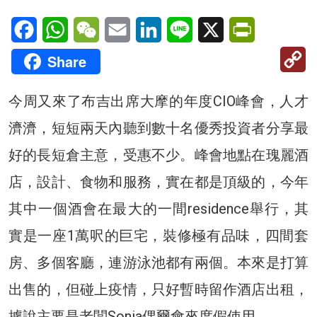
Facebook
WhatsApp
WeChat
Email
LinkedIn
Line
X
PrintFriendl
C
Share
Li
今周又來了布吉出席大摩的年度CIO峰會，人才
濟濟，短短兩天內聽到數十名優秀投資者分享最
好的長短倉主意，受惠不少。峰會地點在瑰麗酒
店，設計、食物和服務，實在都是頂級的，今年
其中一個酒會在最大的一間residence舉行，其
實是一座1萬呎的巨宅，裝修極有品味，四間套
房、多個客廳，連游泳池都有兩個。本來是打算
出售的，但碰上疫情，只好暫時留作酒店出租，
據說主要是老闆Sonia偶爾會來度假使用。