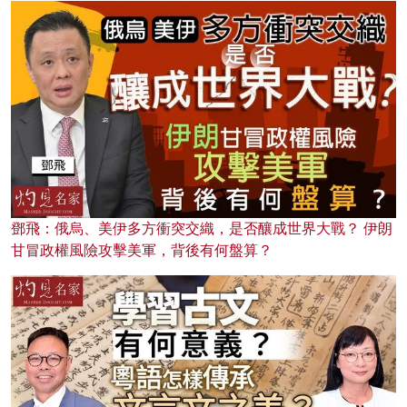
鄧飛：俄烏、美伊多方衝突交織，是否釀成世界大戰？ 伊朗
甘冒政權風險攻擊美軍，背後有何盤算？