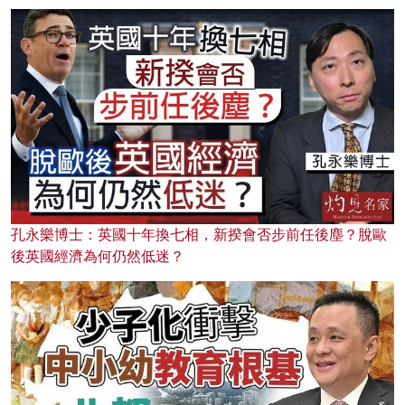
孔永樂博士：英國十年換七相，新揆會否步前任後塵？脫歐
後英國經濟為何仍然低迷？