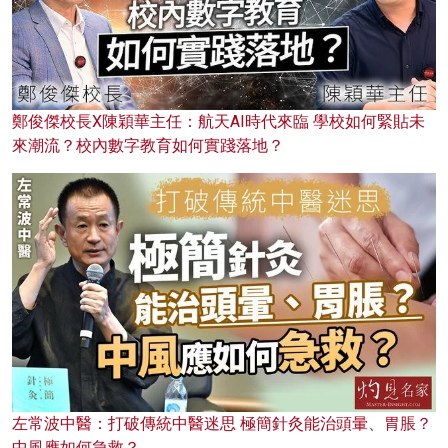
鄭俊傑校長X陳穎華主任：航天AI時代來臨 學校如何緊貼未
來潮流？校內數字教育如何實踐落地？
左常波中醫：打破傳統中醫迷思 極簡針灸能治頭暈、胃脹？
中風應如何急救？