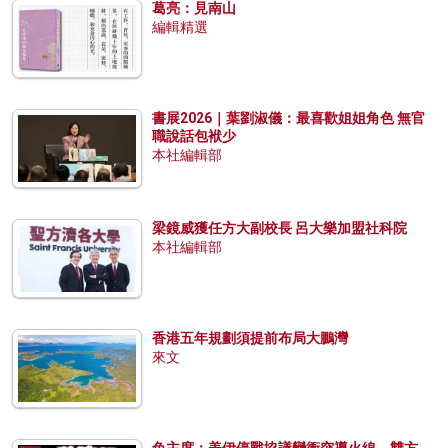
葛亮：見南山
編輯精選
書展2026｜葉劉淑儀：最喜歡姐姐角色 無官
職說話包袱少
本社編輯部
梁鏡威獲任方大副校長 呂大樂加盟社科院
本社編輯部
香港五年規劃須提前布局大鵬灣
來文