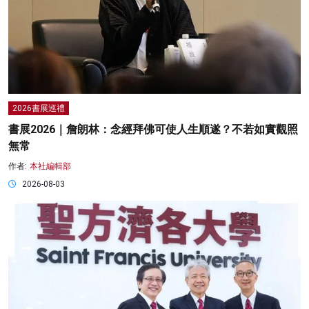
2026書展巡禮
書展2026｜詹朗林：念經拜佛可使人生順遂？不若如實觀照
無常
作者:
本社編輯部
2026-08-03