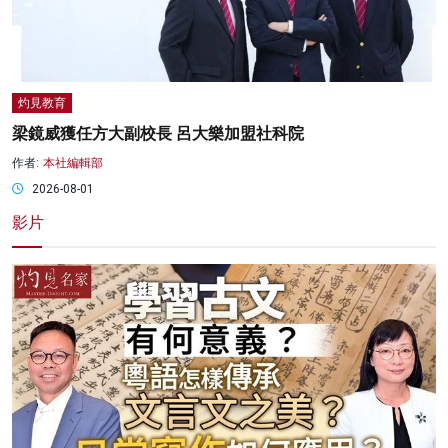
灼見教育
梁鏡威獲任方大副校長 呂大樂加盟社科院
作者:
本社編輯部
2026-08-01
影片