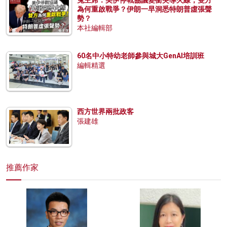
兔主席：美伊停戰協議變衝突導火線，雙方
為何重啟戰爭？伊朗一早洞悉特朗普虛張聲
勢？
本社編輯部
60名中小特幼老師參與城大GenAI培訓班
編輯精選
西方世界兩批政客
張建雄
推薦作家