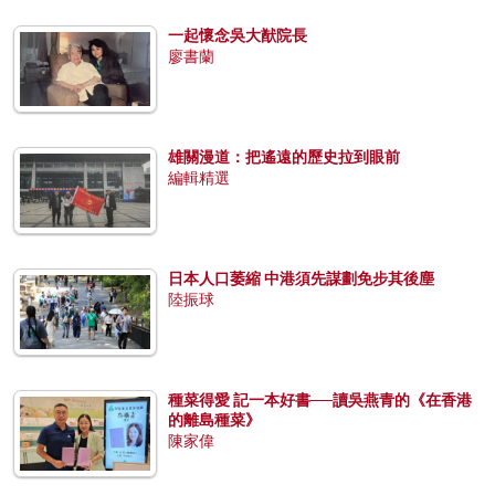
一起懷念吳大猷院長
廖書蘭
雄關漫道：把遙遠的歷史拉到眼前
編輯精選
日本人口萎縮 中港須先謀劃免步其後塵
陸振球
種菜得愛 記一本好書──讀吳燕青的《在香港
的離島種菜》
陳家偉