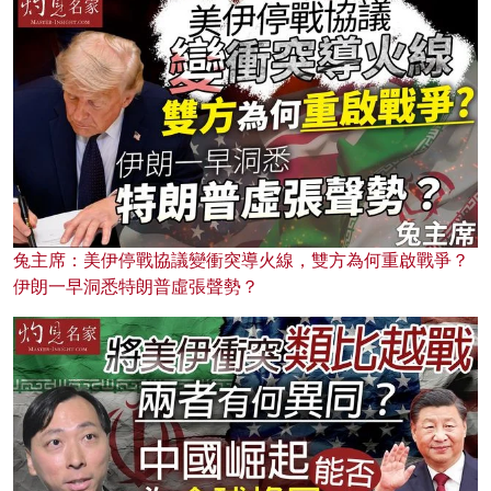
兔主席：美伊停戰協議變衝突導火線，雙方為何重啟戰爭？
伊朗一早洞悉特朗普虛張聲勢？