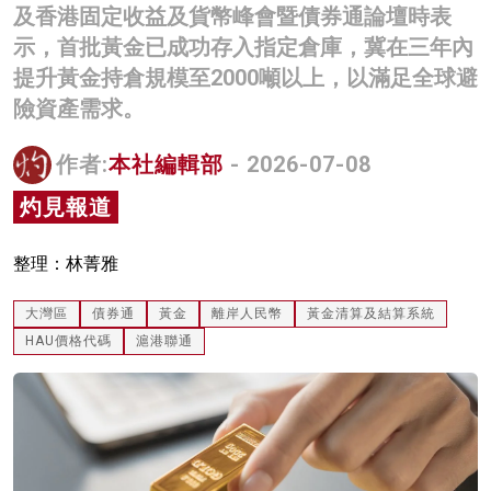
及香港固定收益及貨幣峰會暨債券通論壇時表
名家榜
示，首批黃金已成功存入指定倉庫，冀在三年內
灼見活動
提升黃金持倉規模至2000噸以上，以滿足全球避
險資產需求。
關於我們
作者:
本社編輯部
- 2026-07-08
灼見報道
整理：林菁雅
大灣區
債券通
黃金
離岸人民幣
黃金清算及結算系統
HAU價格代碼
滬港聯通