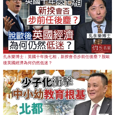
孔永樂博士：英國十年換七相，新揆會否步前任後塵？脫歐
後英國經濟為何仍然低迷？