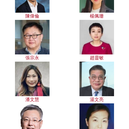
陳偉倫
楊佩珊
張宗永
趙靈敏
潘文慧
湯文亮