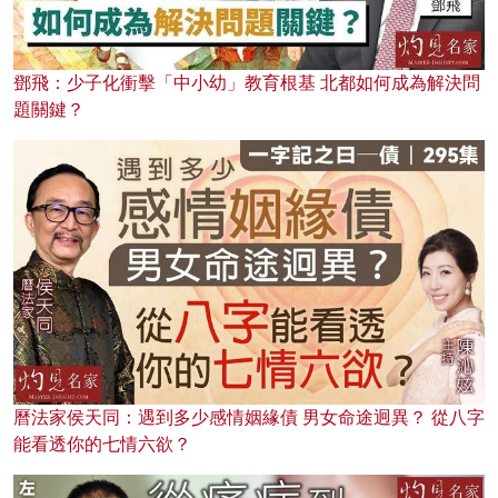
鄧飛：少子化衝擊「中小幼」教育根基 北都如何成為解決問
題關鍵？
曆法家侯天同：遇到多少感情姻緣債 男女命途迥異？ 從八字
能看透你的七情六欲？