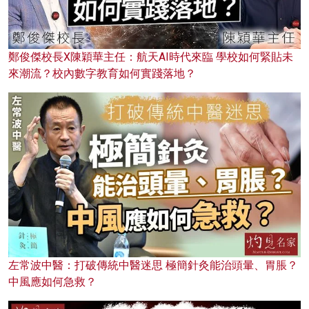
鄭俊傑校長X陳穎華主任：航天AI時代來臨 學校如何緊貼未
來潮流？校內數字教育如何實踐落地？
左常波中醫：打破傳統中醫迷思 極簡針灸能治頭暈、胃脹？
中風應如何急救？