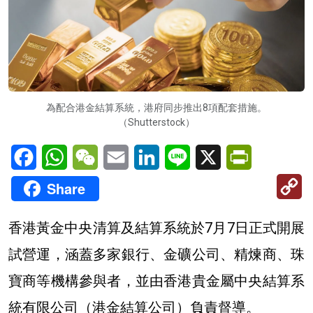
為配合港金結算系統，港府同步推出8項配套措施。
（Shutterstock）
Facebook
WhatsApp
WeChat
Email
LinkedIn
Line
X
PrintFriendl
C
Share
Li
香港黃金中央清算及結算系統於7月7日正式開展
試營運，涵蓋多家銀行、金礦公司、精煉商、珠
寶商等機構參與者，並由香港貴金屬中央結算系
統有限公司（港金結算公司）負責督導。