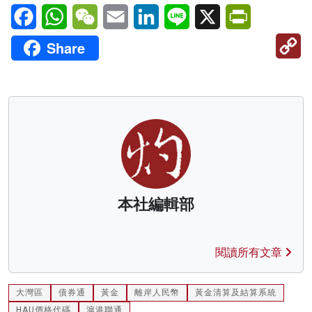
Facebook
WhatsApp
WeChat
Email
LinkedIn
Line
X
PrintFriendl
C
Share
Li
本社編輯部
閱讀所有文章
大灣區
債券通
黃金
離岸人民幣
黃金清算及結算系統
HAU價格代碼
滬港聯通