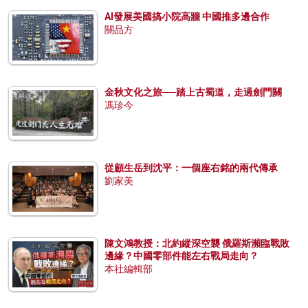
AI發展美國搞小院高牆 中國推多邊合作
關品方
金秋文化之旅──踏上古蜀道，走過劍門關
馮珍今
從顧生岳到沈平：一個座右銘的兩代傳承
劉家美
陳文鴻教授：北約縱深空襲 俄羅斯瀕臨戰敗
邊緣？中國零部件能左右戰局走向？
本社編輯部