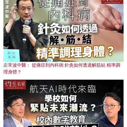
左常波中醫： 從痛症到內科病 針灸如何透過解筋結 精準調
理身體？