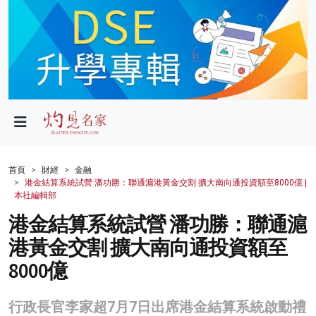
政局
教育
文化
財經
首頁
財經
金融
港金結算系統試營 潘功勝：聯通滬港黃金交割 擴大南向通投資額至8000億 |
生活
本社編輯部
港金結算系統試營 潘功勝：聯通滬
健康
港黃金交割 擴大南向通投資額至
商業
8000億
科技
行政長官李家超7月7日出席港金結算系統啟動禮
影片