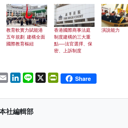
教育軟實力賦能港
香港國際商事法庭
演說能力
五年規劃 建構全面
制度建構的三大重
國際教育樞紐
點──法官選擇、保
密、上訴制度
pp
eChat
Email
LinkedIn
Line
X
PrintFriendly
Share
本社編輯部