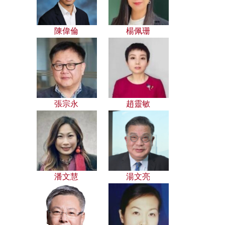
陳偉倫
楊佩珊
張宗永
趙靈敏
潘文慧
湯文亮