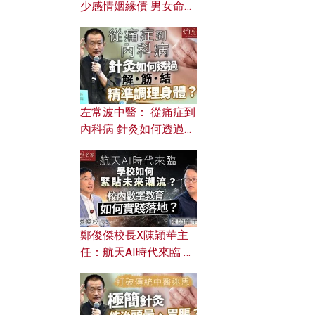
少感情姻緣債 男女命途
迥異？ 從八字能看透你
的七情六欲？
左常波中醫： 從痛症到
內科病 針灸如何透過解
筋結 精準調理身體？
鄭俊傑校長X陳穎華主
任：航天AI時代來臨 學
校如何緊貼未來潮流？
校內數字教育如何實踐
落地？