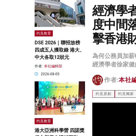
經濟學
度中間
擊香港
灼見教育
DSE 2026｜聯招放榜
四成五人獲取錄 港大、
為何公務員加薪
中大各取12狀元
經濟學者徐家健
作者:
本社編輯部
2026-08-05
作者:
本社
灼見原創
灼見獨家
灼見教育
港大亞洲科學營 四諾獎