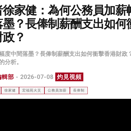
者徐家健：為何公務員加薪
落墨？長俸制薪酬支出如何
財政？
幅度中間落墨？長俸制薪酬支出如何衝擊香港財政
的分析。
編輯部
- 2026-07-08
灼見視頻
徐家健
宏福苑火災
公務員加薪
長俸制