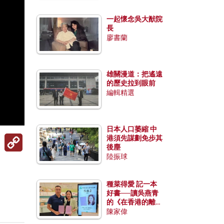
一起懷念吳大猷院
長
廖書蘭
雄關漫道：把遙遠
的歷史拉到眼前
編輯精選
日本人口萎縮 中
Copy
港須先謀劃免步其
Link
後塵
陸振球
種菜得愛 記一本
好書──讀吳燕青
的《在香港的離島
種菜》
陳家偉