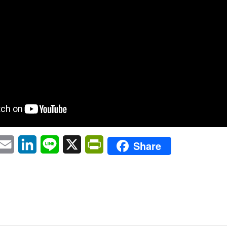
pp
eChat
Email
LinkedIn
Line
X
PrintFriendly
Share