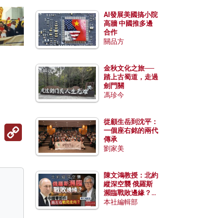
AI發展美國搞小院
高牆 中國推多邊
合作
關品方
金秋文化之旅──
踏上古蜀道，走過
劍門關
馮珍今
從顧生岳到沈平：
Copy
一個座右銘的兩代
Link
傳承
劉家美
陳文鴻教授：北約
縱深空襲 俄羅斯
瀕臨戰敗邊緣？中
國零部件能左右戰
本社編輯部
局走向？