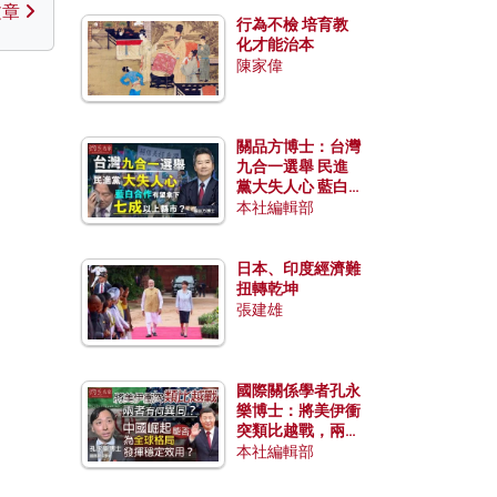
文章
行為不檢 培育教
化才能治本
陳家偉
關品方博士：台灣
九合一選舉 民進
黨大失人心 藍白
合作有望拿下七成
本社編輯部
以上縣市？
日本、印度經濟難
扭轉乾坤
張建雄
國際關係學者孔永
樂博士：將美伊衝
突類比越戰，兩者
有何異同？中國崛
本社編輯部
起能否為全球格局
發揮穩定效用？