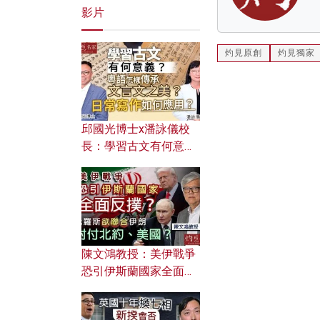
影片
灼見原創
灼見獨家
邱國光博士x潘詠儀校
長：學習古文有何意
義？ 粵語怎樣傳承文言
文之美？ 日常寫作如何
應用？
陳文鴻教授：美伊戰爭
恐引伊斯蘭國家全面反
撲？ 俄羅斯欲聯合伊朗
對付北約美國？