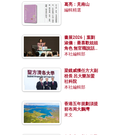
葛亮：見南山
編輯精選
書展2026｜葉劉
淑儀：最喜歡姐姐
角色 無官職說話
包袱少
本社編輯部
梁鏡威獲任方大副
校長 呂大樂加盟
社科院
本社編輯部
香港五年規劃須提
前布局大鵬灣
來文