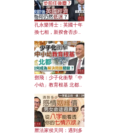
孔永樂博士：英國十年
換七相，新揆會否步前
任後塵？脫歐後英國經
濟為何仍然低迷？
鄧飛：少子化衝擊「中
小幼」教育根基 北都如
何成為解決問題關鍵？
曆法家侯天同：遇到多