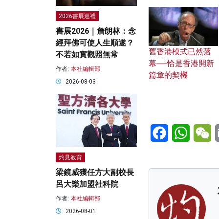
2026書展巡禮
書展2026｜詹朗林：念
經拜佛可使人生順遂？
舊香港模式已然落
不若如實觀照無常
幕──恰是香港開新
作者:
本社編輯部
篇章的契機
2026-08-03
Facebook
WhatsA
W
灼見教育
梁鏡威獲任方大副校長
呂大樂加盟社科院
作者:
本社編輯部
2026-08-01