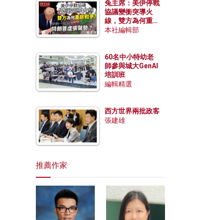
兔主席：美伊停戰
協議變衝突導火
線，雙方為何重啟
戰爭？伊朗一早洞
本社編輯部
悉特朗普虛張聲
勢？
60名中小特幼老
師參與城大GenAI
培訓班
編輯精選
西方世界兩批政客
張建雄
推薦作家