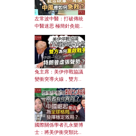
左常波中醫：打破傳統
中醫迷思 極簡針灸能治
頭暈、胃脹？中風應如
何急救？
兔主席：美伊停戰協議
變衝突導火線，雙方為
何重啟戰爭？伊朗一早
洞悉特朗普虛張聲勢？
國際關係學者孔永樂博
士：將美伊衝突類比越