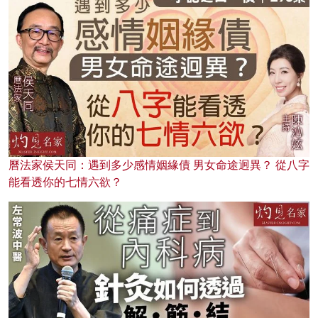
曆法家侯天同：遇到多少感情姻緣債 男女命途迥異？ 從八字
能看透你的七情六欲？