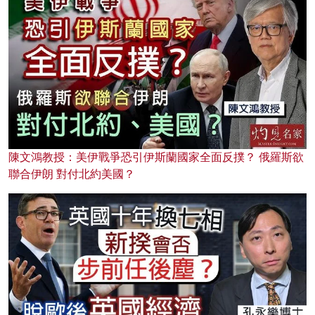
陳文鴻教授：美伊戰爭恐引伊斯蘭國家全面反撲？ 俄羅斯欲
聯合伊朗 對付北約美國？