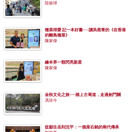
陸振球
種菜得愛 記一本好書──讀吳燕青的《在香港
的離島種菜》
陳家偉
繪本界一顆閃亮新星
陳家偉
金秋文化之旅──踏上古蜀道，走過劍門關
馮珍今
從顧生岳到沈平：一個座右銘的兩代傳承