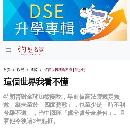
政局
教育
文化
財經
首頁
政局
國際
這個世界我看不懂 | 崔少明
生活
這個世界我看不懂
健康
特朗普對全球加徵關稅，早前被高法院裁定無
商業
效。縱未至於「四面楚歌」，也至少是「時不利
兮騅不逝」，暗中慨嘆「虞兮虞兮奈若何」。且
科技
看他今後這3年點捱。
影片