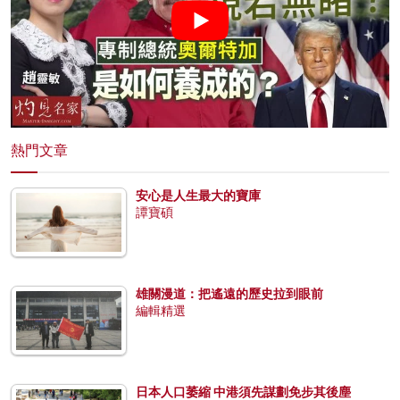
熱門文章
安心是人生最大的寶庫
譚寶碩
雄關漫道：把遙遠的歷史拉到眼前
編輯精選
日本人口萎縮 中港須先謀劃免步其後塵