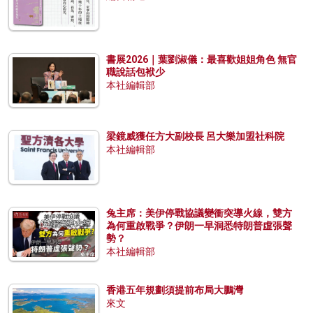
書展2026｜葉劉淑儀：最喜歡姐姐角色 無官
職說話包袱少
本社編輯部
梁鏡威獲任方大副校長 呂大樂加盟社科院
本社編輯部
兔主席：美伊停戰協議變衝突導火線，雙方
為何重啟戰爭？伊朗一早洞悉特朗普虛張聲
勢？
本社編輯部
香港五年規劃須提前布局大鵬灣
來文