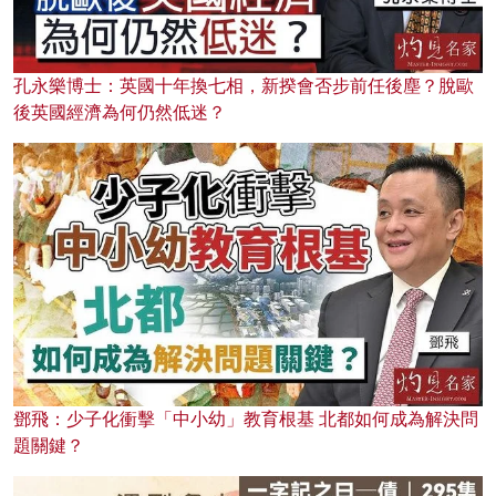
孔永樂博士：英國十年換七相，新揆會否步前任後塵？脫歐
後英國經濟為何仍然低迷？
鄧飛：少子化衝擊「中小幼」教育根基 北都如何成為解決問
題關鍵？