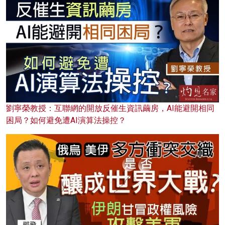
劉寧榮教授：互聯網的開放反催生資訊繭房，AI能避開相同
困局？如何避免遭AI演算法操控？