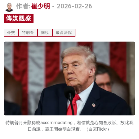
作者:
崔少明
- 2026-02-26
名家榜
傳媒觀察
灼見活動
外交
特朗普
關稅
最高法院
關於我們
特朗普月來顯得較accommodating，相信就是心知會敗訴。故此我
日前說，霸王開始明白現實。（白宮Flickr）