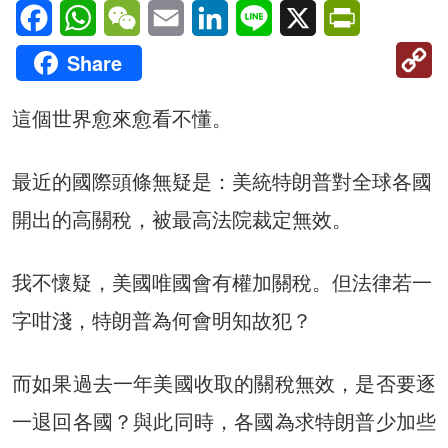
Facebook
WhatsApp
WeChat
Email
LinkedIn
Line
X
PrintFriendl
C
Share
Li
這個世界愈來愈看不懂。
最近的國際頭條無疑是：美統特朗普對全球各國
開出的高關稅，被最高法院裁定無效。
我不懷疑，美國唯國會有權加關稅。但法律若一
字咁淺，特朗普為何會明知故犯？
而如果過去一年美國收取的關稅無效，是否要逐
一退回各國？與此同時，各國為求特朗普少加些