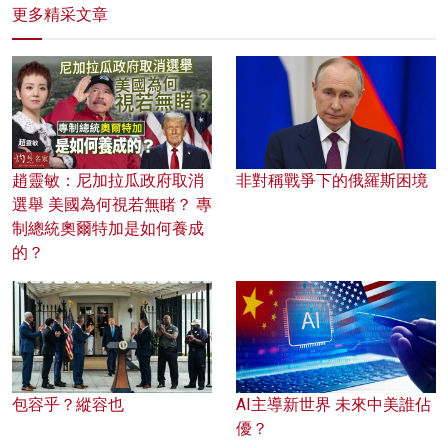
更多精采文章
趙靈敏：尼加拉瓜政府取消
非對稱戰爭下的俄羅斯困境
選舉 美國為何視若無睹？ 專
制總統奧爾特加是如何養成
的？
包容乎？縱容也
AI主導新世界 未來中美誰佔
優？