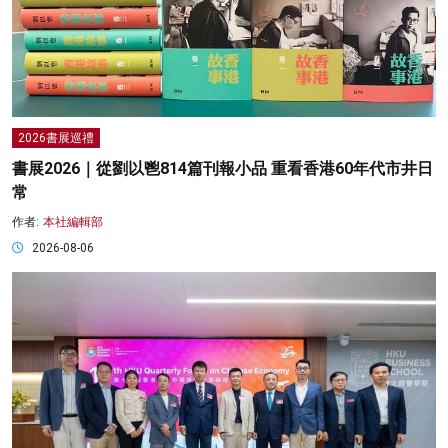
2026書展巡禮
書展2026｜從劉以鬯814篇刊報小品 重看香港60年代市井日
常
作者:
本社編輯部
2026-08-06