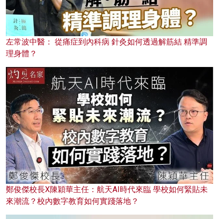
左常波中醫： 從痛症到內科病 針灸如何透過解筋結 精準調
理身體？
鄭俊傑校長X陳穎華主任：航天AI時代來臨 學校如何緊貼未
來潮流？校內數字教育如何實踐落地？