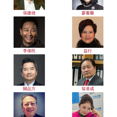
張建雄
廖書蘭
李偉民
益行
關品方
翁港成