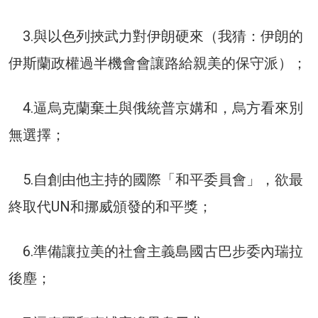
3.與以色列挾武力對伊朗硬來（我猜：伊朗的
伊斯蘭政權過半機會會讓路給親美的保守派）；
4.逼烏克蘭棄土與俄統普京媾和，烏方看來別
無選擇；
5.自創由他主持的國際「和平委員會」，欲最
終取代UN和挪威頒發的和平獎；
6.準備讓拉美的社會主義島國古巴步委內瑞拉
後塵；