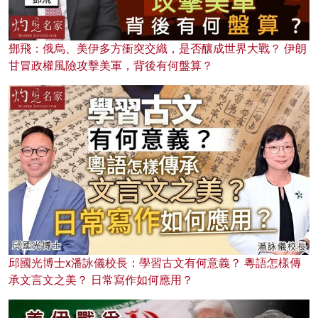
鄧飛：俄烏、美伊多方衝突交織，是否釀成世界大戰？ 伊朗
甘冒政權風險攻擊美軍，背後有何盤算？
邱國光博士x潘詠儀校長：學習古文有何意義？ 粵語怎樣傳
承文言文之美？ 日常寫作如何應用？