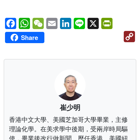
Facebook
WhatsApp
WeChat
Email
LinkedIn
Line
X
PrintFriendl
C
Share
Li
崔少明
香港中文大學、美國芝加哥大學畢業，主修
理論化學。在美求學中後期，受兩岸時局驅
使，畢業後改行做新聞。歷任香港、美國紐