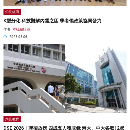
灼見經濟
K型分化 科技難解內需之困 學者倡政策協同發力
作者:
本社編輯部
2026-08-06
灼見教育
DSE 2026｜聯招放榜 四成五人獲取錄 港大、中大各取12狀