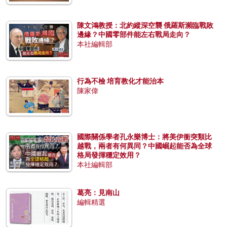
陳文鴻教授：北約縱深空襲 俄羅斯瀕臨戰敗
邊緣？中國零部件能左右戰局走向？
本社編輯部
行為不檢 培育教化才能治本
陳家偉
國際關係學者孔永樂博士：將美伊衝突類比
越戰，兩者有何異同？中國崛起能否為全球
格局發揮穩定效用？
本社編輯部
葛亮：見南山
編輯精選