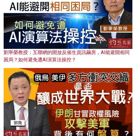
劉寧榮教授：互聯網的開放反催生資訊繭房，AI能避開相同
困局？如何避免遭AI演算法操控？