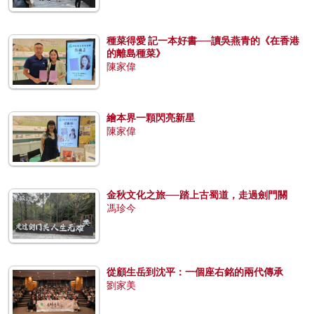
種菜得愛 記一本好書──讀吳燕青的《在香港
的離島種菜》
陳家偉
繪本界一顆閃亮新星
陳家偉
金秋文化之旅──踏上古蜀道，走過劍門關
馮珍今
從顧生岳到沈平：一個座右銘的兩代傳承
劉家美