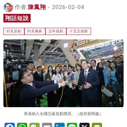
作者:
陳鳳翔
- 2026-02-04
名家榜
翔話短說
灼見活動
關於我們
灼見原創
灼見獨家
五年規劃
十五五規劃
香港納入全國五級規劃體系。（政府新聞處）
Facebook
WhatsApp
WeChat
Email
LinkedIn
Line
X
PrintFriendl