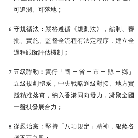
可追溯、可落地
；
守規循法
：
嚴格遵循《規劃法》，編制、審
批、實施、監督全流程有法定程序，建立全
過程跟蹤評估機制
；
五級聯動
：
實行「國 — 省 — 市 — 縣 — 鄉」
五級規劃體系，中央戰略逐級對接、地方實
踐精准落實，納入香港同向發力，凝聚全國
一盤棋發展合力
；
從嚴治黨：堅持「八項規定」精神，狠煞各