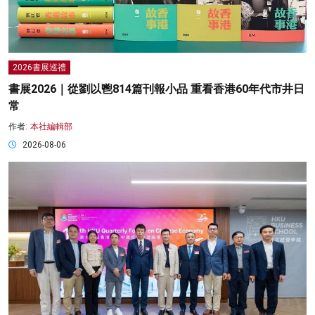
2026書展巡禮
書展2026｜從劉以鬯814篇刊報小品 重看香港60年代市井日
常
作者:
本社編輯部
2026-08-06