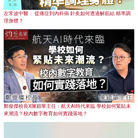
左常波中醫： 從痛症到內科病 針灸如何透過解筋結 精準調
理身體？
鄭俊傑校長X陳穎華主任：航天AI時代來臨 學校如何緊貼未
來潮流？校內數字教育如何實踐落地？