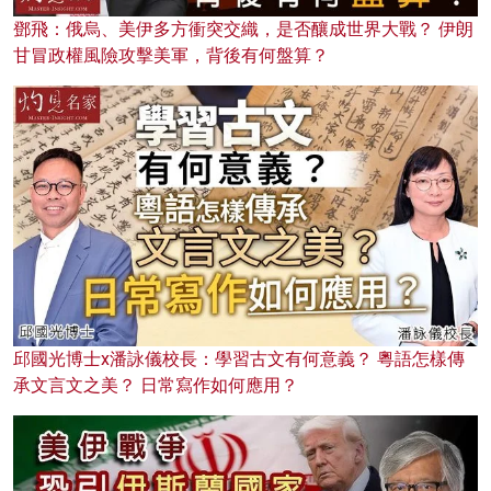
鄧飛：俄烏、美伊多方衝突交織，是否釀成世界大戰？ 伊朗
甘冒政權風險攻擊美軍，背後有何盤算？
邱國光博士x潘詠儀校長：學習古文有何意義？ 粵語怎樣傳
承文言文之美？ 日常寫作如何應用？