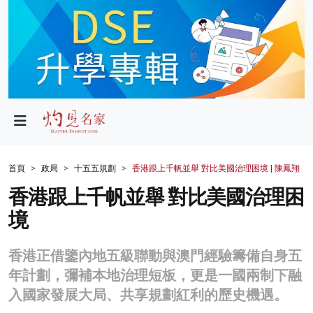
政局
教育
文化
財經
首頁
政局
十五五規劃
香港跟上千帆並舉 對比美國治理困境 | 陳鳳翔
生活
香港跟上千帆並舉 對比美國治理困
境
健康
商業
香港正借鑒內地五級聯動與澳門經驗籌備自身五
年計劃，彌補本地治理短板，更是一國兩制下融
科技
入國家發展大局、共享規劃紅利的歷史機遇。
影片