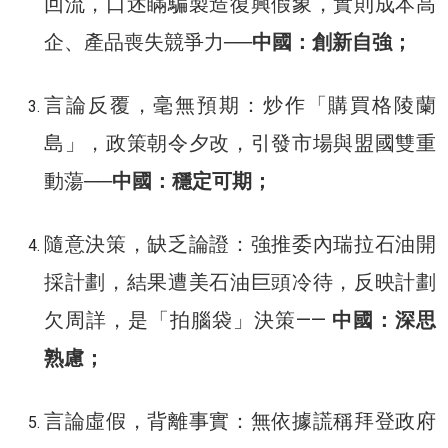
回流，口述瞞騙製造復興假象，實則成本高
企、產品喪失競爭力──
中國：創新自強；
言論反覆，毫無預期：炒作「購買格陵蘭
島」，政策朝令夕改，引發市場與盟國雙重
動蕩──
中國：穩定可期；
隨意決策，缺乏論證：強推委內瑞拉石油開
採計劃，結果遭美石油巨頭冷待，反映計劃
欠周詳，是「拍腦袋」決策——
中國：深思
熟慮；
言論虛假，背離事實：無依據謊稱拜登政府