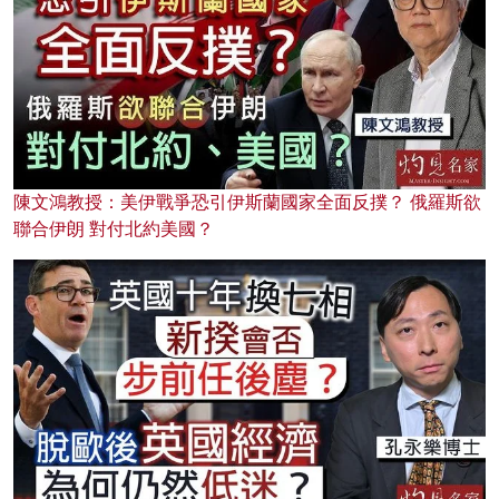
陳文鴻教授：美伊戰爭恐引伊斯蘭國家全面反撲？ 俄羅斯欲
聯合伊朗 對付北約美國？