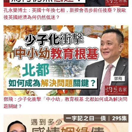
孔永樂博士：英國十年換七相，新揆會否步前任後塵？脫歐
後英國經濟為何仍然低迷？
鄧飛：少子化衝擊「中小幼」教育根基 北都如何成為解決問
題關鍵？