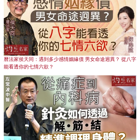
曆法家侯天同：遇到多少感情姻緣債 男女命途迥異？ 從八字
能看透你的七情六欲？