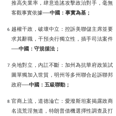
推高失業率，肆意造謠攻擊政治對手，毫無
客觀事實依據──
中國：事實為基；
越權干政，破壞中立：控訴美聯儲主席並要
求其辭職，干預央行獨立性，插手司法案件
──
中國：守規循法；
央地對立，內訌不斷：加州為抗華府政策試
圖單獨加入世貿，明州等多州聯合起訴聯邦
政府──
中國：五級聯動；
官商上流，道德淪亡：愛潑斯坦案揭露政商
名流荒淫無道，特朗普借機選擇性調查及打