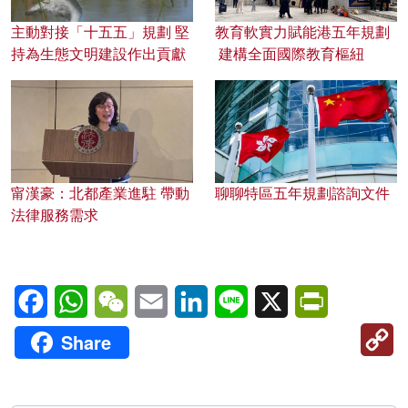
主動對接「十五五」規劃 堅
教育軟實力賦能港五年規劃
持為生態文明建設作出貢獻
建構全面國際教育樞紐
甯漢豪：北都產業進駐 帶動
聊聊特區五年規劃諮詢文件
法律服務需求
Facebook
WhatsApp
WeChat
Email
LinkedIn
Line
X
PrintFriendl
C
Share
Li