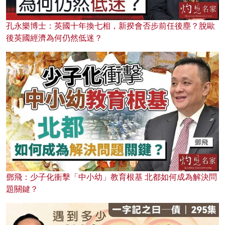
孔永樂博士：英國十年換七相，新揆會否步前任後塵？脫歐
後英國經濟為何仍然低迷？
鄧飛：少子化衝擊「中小幼」教育根基 北都如何成為解決問
題關鍵？