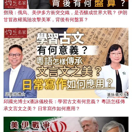
鄧飛：俄烏、美伊多方衝突交織，是否釀成世界大戰？ 伊朗
甘冒政權風險攻擊美軍，背後有何盤算？
邱國光博士x潘詠儀校長：學習古文有何意義？ 粵語怎樣傳
承文言文之美？ 日常寫作如何應用？