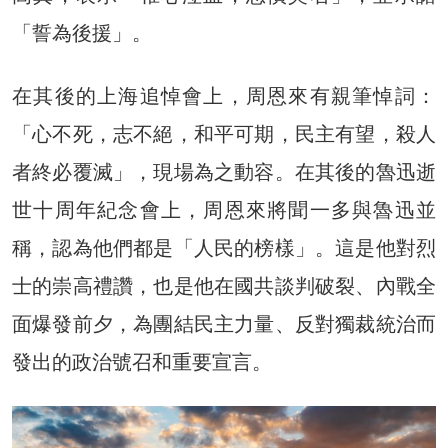
「誓為後援」。
在其後的上海追悼會上，周恩來有親筆悼詞：
「心不死，志不絕，和平可期，民主有望，殺人
者終必覆滅」，現場為之動容。在其後的魯迅逝
世十周年紀念會上，周恩來將聞一多與魯迅並
稱，認為他們都是「人民的榜樣」。這是他對烈
士的崇高禮讚，也是他在國共談判破裂、內戰全
面爆發前夕，為團結民主力量、反對獨裁統治而
發出的政治號召和重要宣言。