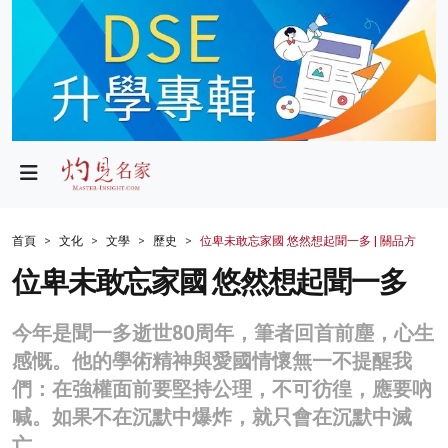
政局
教育
文化
財經
首頁
文化
文學
歷史
位卑未敢忘家國 悠然想起聞一多 | 關品方
生活
位卑未敢忘家國 悠然想起聞一多
健康
今年是聞一多逝世80周年，筆者回首前塵，心生
商業
感慨。他的學術精神與愛國情懷無一不提醒我
們：在強權面前要堅持公理，不可彷徨，應要吶
科技
喊。如果不在沉默中爆炸，就只會在沉默中滅
影片
亡。