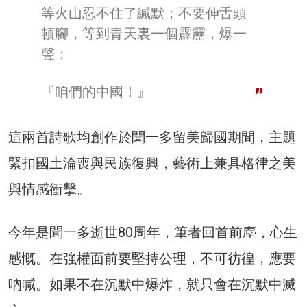
等火山忍不住了緘默；不要伸舌頭
頓腳，等到青天裏一個霹靂，爆一
聲：
『咱們的中國！』
這兩首詩歌均創作於聞一多留美歸國期間，主題
緊扣國土淪喪與民族復興，藝術上兼具格律之美
與情感衝擊。
今年是聞一多逝世80周年，筆者回首前塵，心生
感慨。在強權面前要堅持公理，不可彷徨，應要
吶喊。如果不在沉默中爆炸，就只會在沉默中滅