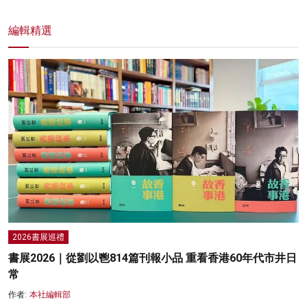
編輯精選
2026書展巡禮
書展2026｜從劉以鬯814篇刊報小品 重看香港60年代市井日
常
作者:
本社編輯部