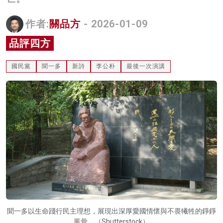
名家榜
作者:
關品方
- 2026-01-09
灼見活動
品評四方
關於我們
國民黨
聞一多
新詩
李公朴
最後一次演講
聞一多以生命踐行民主理想，展現出深厚愛國情懷與不畏犧牲的錚錚
風骨。（Shutterstock）