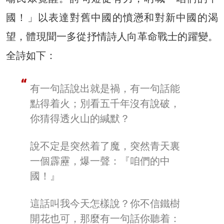
國！」以表達對舊中國的憤懣和對新中國的渴
望，體現聞一多從抒情詩人向革命戰士的躍變。
全詩如下：
有一句話說出就是禍，有一句話能
點得着火；別看五千年沒有說破，
你猜得透火山的緘默？
說不定是突然着了魔，突然青天裏
一個霹靂，爆一聲：『咱們的中
國！』
這話叫我今天怎樣說？你不信鐵樹
開花也可，那麼有一句話你聽着：