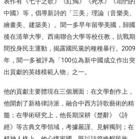
表作有《七子之歌》《紅燭》《死水》《咱們的
中國》等，倡導新詩的「三美」理論（音樂美、
繪畫美、建築美）。聞一多早年留學美國，歸國
後在清華大學、西南聯合大學等校任教，抗戰期
間投身民主運動，揭露國民黨的種種暴行。2009
年，聞一多被評為「100位為新中國成立作出突
出貢獻的英雄模範人物」之一。
他的貢獻主要體現在三個層面：在文學創作上，
他開創了新格律詩派，融合中西方詩歌藝術的精
髓；在學術研究上，他長期深耕《楚辭》《詩
經》等古典文學領域，考據嚴謹、見解獨到；在
精神人格上，他心懷家國，既以詩篇喚醒民族