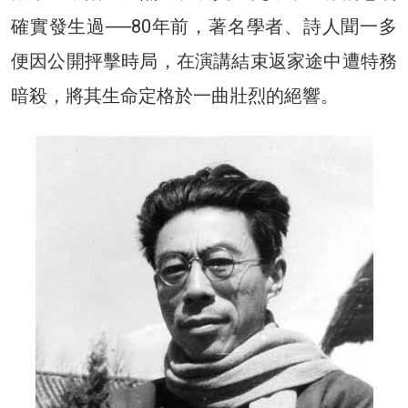
確實發生過──80年前，著名學者、詩人聞一多
便因公開抨擊時局，在演講結束返家途中遭特務
暗殺，將其生命定格於一曲壯烈的絕響。