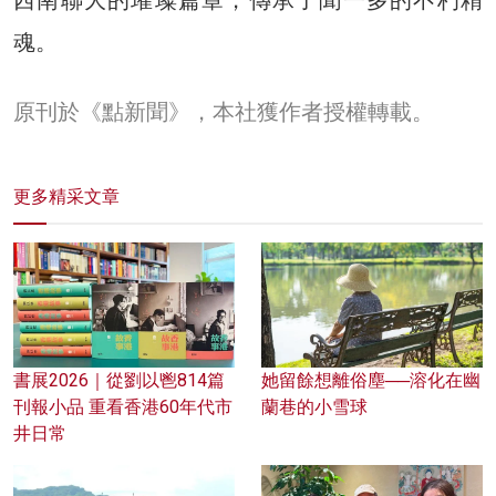
西南聯大的璀璨篇章，傳承了聞一多的不朽精
魂。
原刊於《點新聞》，本社獲作者授權轉載。
更多精采文章
書展2026｜從劉以鬯814篇
她留餘想離俗塵──溶化在幽
刊報小品 重看香港60年代市
蘭巷的小雪球
井日常