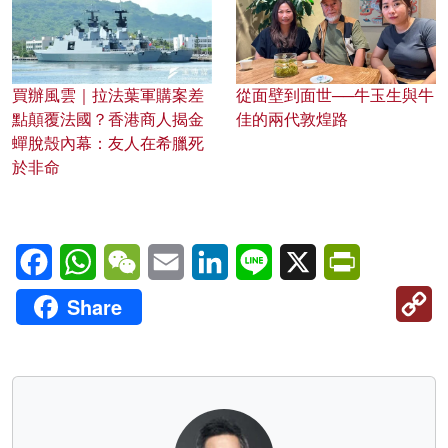
買辦風雲｜拉法葉軍購案差
從面壁到面世──牛玉生與牛
點顛覆法國？香港商人揭金
佳的兩代敦煌路
蟬脫殼內幕：友人在希臘死
於非命
Facebook
WhatsApp
WeChat
Email
LinkedIn
Line
X
PrintFriendl
C
Share
Li