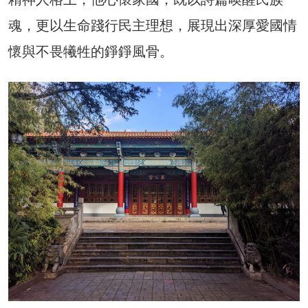
魂，更以生命踐行民主理想，展現出深厚愛國情
懷與不畏犧牲的錚錚風骨。