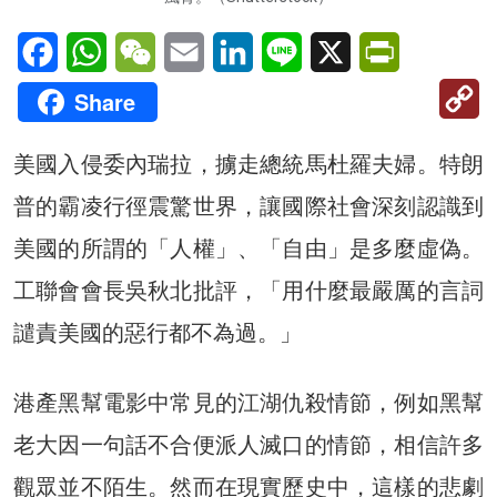
Facebook
WhatsApp
WeChat
Email
LinkedIn
Line
X
PrintFriendl
C
Share
Li
美國入侵委內瑞拉，擄走總統馬杜羅夫婦。特朗
普的霸凌行徑震驚世界，讓國際社會深刻認識到
美國的所謂的「人權」、「自由」是多麼虛偽。
工聯會會長吳秋北批評，「用什麼最嚴厲的言詞
譴責美國的惡行都不為過。」
港產黑幫電影中常見的江湖仇殺情節，例如黑幫
老大因一句話不合便派人滅口的情節，相信許多
觀眾並不陌生。然而在現實歷史中，這樣的悲劇