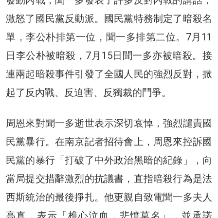
激怒了國民黨反動派。國民黨特務制定了暗殺名
單，李公朴排第一位，聞一多排第二位。7月11
日李公朴被暗殺，7月15日聞一多亦被暗殺。接
連兩起暗殺事件引發了全國人民的強烈反對，掀
起了反內戰、反迫害、反獨裁的鬥爭。
周恩來對聞一多逝世表示深切哀悼，強烈譴責國
民黨暴行。在南京記者招待會上，周恩來控訴國
民黨的暴行「打破了中外政治黑暗的紀錄」，向
當局提交措辭激烈的抗議書，直指暗殺行為是法
西斯統治的最後掙扎。他更親自致電聞一多夫人
高真，表示「椎心泣血，悲憤莫名」，並承諾