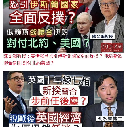
陳文鴻教授：美伊戰爭恐引伊斯蘭國家全面反撲？ 俄羅斯欲
聯合伊朗 對付北約美國？