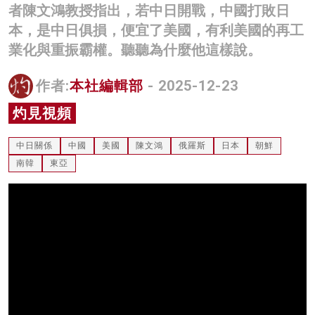
者陳文鴻教授指出，若中日開戰，中國打敗日
名家榜
本，是中日俱損，便宜了美國，有利美國的再工
灼見活動
業化與重振霸權。聽聽為什麼他這樣說。
關於我們
作者:
本社編輯部
- 2025-12-23
灼見視頻
中日關係
中國
美國
陳文鴻
俄羅斯
日本
朝鮮
南韓
東亞