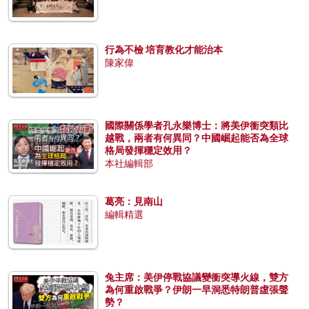
行為不檢 培育教化才能治本
陳家偉
國際關係學者孔永樂博士：將美伊衝突類比
越戰，兩者有何異同？中國崛起能否為全球
格局發揮穩定效用？
本社編輯部
葛亮：見南山
編輯精選
兔主席：美伊停戰協議變衝突導火線，雙方
為何重啟戰爭？伊朗一早洞悉特朗普虛張聲
勢？