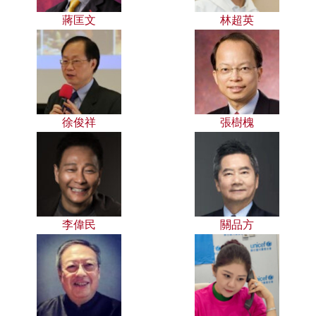
蔣匡文
林超英
徐俊祥
張樹槐
李偉民
關品方