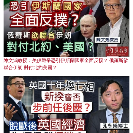
陳文鴻教授：美伊戰爭恐引伊斯蘭國家全面反撲？ 俄羅斯欲
聯合伊朗 對付北約美國？