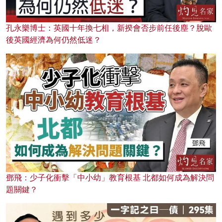
孔永樂博士：英國十年換七相，新揆會否步前任後塵？脫歐
後英國經濟為何仍然低迷？
鄧飛：少子化衝擊「中小幼」教育根基 北都如何成為解決問
題關鍵？