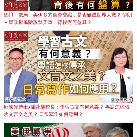
鄧飛：俄烏、美伊多方衝突交織，是否釀成世界大戰？ 伊朗
甘冒政權風險攻擊美軍，背後有何盤算？
邱國光博士x潘詠儀校長：學習古文有何意義？ 粵語怎樣傳
承文言文之美？ 日常寫作如何應用？