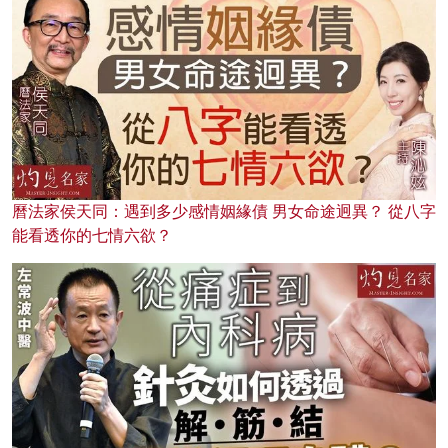
曆法家侯天同：遇到多少感情姻緣債 男女命途迥異？ 從八字
能看透你的七情六欲？