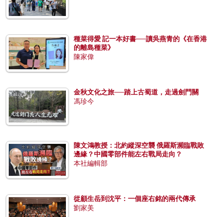
種菜得愛 記一本好書──讀吳燕青的《在香港
的離島種菜》
陳家偉
金秋文化之旅──踏上古蜀道，走過劍門關
馮珍今
陳文鴻教授：北約縱深空襲 俄羅斯瀕臨戰敗
邊緣？中國零部件能左右戰局走向？
本社編輯部
從顧生岳到沈平：一個座右銘的兩代傳承
劉家美