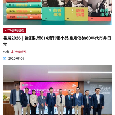
2026書展巡禮
書展2026｜從劉以鬯814篇刊報小品 重看香港60年代市井日
常
作者:
本社編輯部
2026-08-06