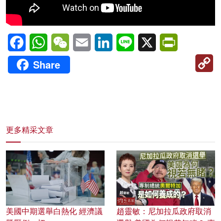
Facebook
WhatsApp
WeChat
Email
LinkedIn
Line
X
PrintFriendl
C
Share
Li
更多精采文章
美國中期選舉白熱化 經濟議
趙靈敏：尼加拉瓜政府取消