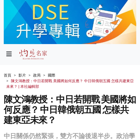
政局
教育
文化
財經
首頁
影片
政局
國際
陳文鴻教授：中日若開戰 美國將如何反應？ 中日韓俄朝五國 怎樣共建東亞
生活
未來？ | 本社編輯部
陳文鴻教授：中日若開戰 美國將如
健康
何反應？ 中日韓俄朝五國 怎樣共
商業
建東亞未來？
科技
中日關係仍然緊張，雙方不論後退半步。政治學
影片