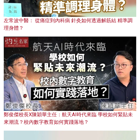
左常波中醫： 從痛症到內科病 針灸如何透過解筋結 精準調
理身體？
鄭俊傑校長X陳穎華主任：航天AI時代來臨 學校如何緊貼未
來潮流？校內數字教育如何實踐落地？