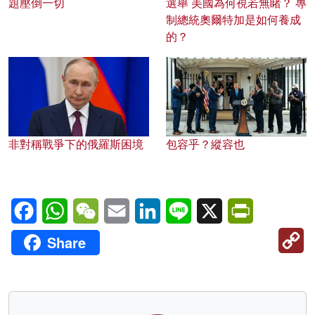
題壓倒一切
選舉 美國為何視若無睹？ 專
制總統奧爾特加是如何養成
的？
非對稱戰爭下的俄羅斯困境
包容乎？縱容也
Facebook
WhatsApp
WeChat
Email
LinkedIn
Line
X
PrintFriendl
C
Share
Li