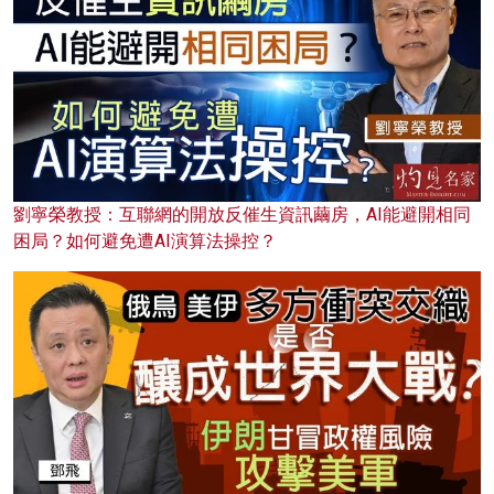
劉寧榮教授：互聯網的開放反催生資訊繭房，AI能避開相同
困局？如何避免遭AI演算法操控？