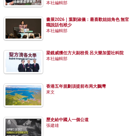
本社編輯部
書展2026｜葉劉淑儀：最喜歡姐姐角色 無官
職說話包袱少
本社編輯部
梁鏡威獲任方大副校長 呂大樂加盟社科院
本社編輯部
香港五年規劃須提前布局大鵬灣
來文
歷史給中國人一個公道
張建雄