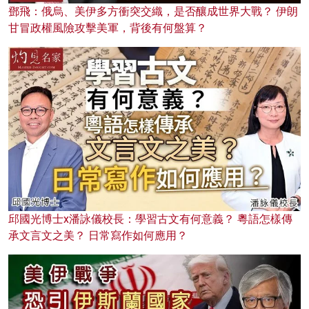
鄧飛：俄烏、美伊多方衝突交織，是否釀成世界大戰？ 伊朗
甘冒政權風險攻擊美軍，背後有何盤算？
邱國光博士x潘詠儀校長：學習古文有何意義？ 粵語怎樣傳
承文言文之美？ 日常寫作如何應用？