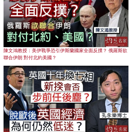
陳文鴻教授：美伊戰爭恐引伊斯蘭國家全面反撲？ 俄羅斯欲
聯合伊朗 對付北約美國？