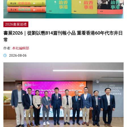
2026書展巡禮
書展2026｜從劉以鬯814篇刊報小品 重看香港60年代市井日
常
作者:
本社編輯部
2026-08-06