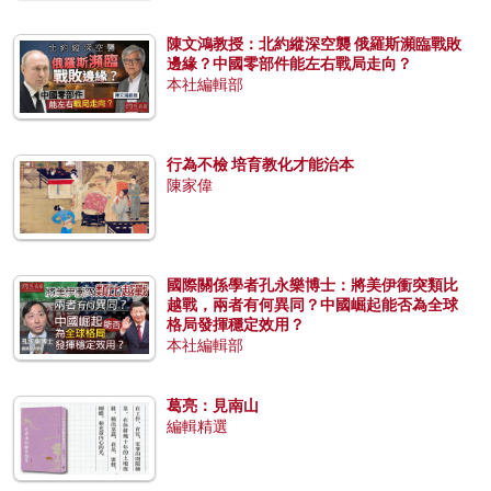
陳文鴻教授：北約縱深空襲 俄羅斯瀕臨戰敗
邊緣？中國零部件能左右戰局走向？
本社編輯部
行為不檢 培育教化才能治本
陳家偉
國際關係學者孔永樂博士：將美伊衝突類比
越戰，兩者有何異同？中國崛起能否為全球
格局發揮穩定效用？
本社編輯部
葛亮：見南山
編輯精選