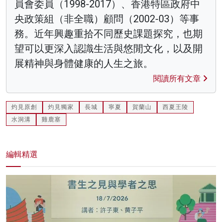
員會委員（1998-2017）、香港特區政府中
央政策組（非全職）顧問（2002-03）等事
務。近年興趣重拾不同歷史課題探究，也期
望可以更深入認識生活與悠閒文化，以及開
展精神與身體健康的人生之旅。
閱讀所有文章
灼見原創
灼見獨家
長城
寧夏
賀蘭山
西夏王陵
水洞溝
雞鹿塞
編輯精選