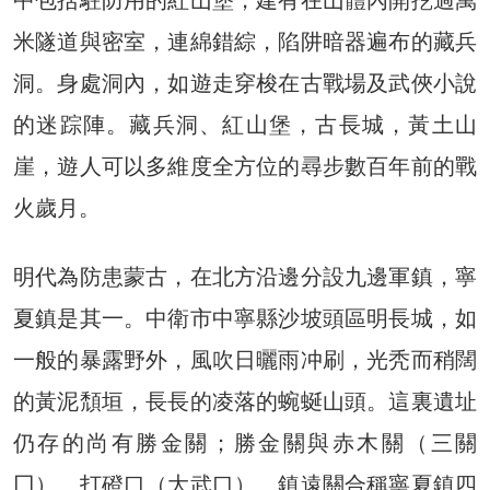
米隧道與密室，連綿錯綜，陷阱暗器遍布的藏兵
洞。身處洞內，如遊走穿梭在古戰場及武俠小說
的迷踪陣。藏兵洞、紅山堡，古長城，黃土山
崖，遊人可以多維度全方位的尋步數百年前的戰
火歲月。
明代為防患蒙古，在北方沿邊分設九邊軍鎮，寧
夏鎮是其一。中衛市中寧縣沙坡頭區明長城，如
一般的暴露野外，風吹日曬雨冲刷，光秃而稍闊
的黃泥頹垣，長長的凌落的蜿蜒山頭。這裏遺址
仍存的尚有勝金關；勝金關與赤木關（三關
囗）、打磴口（大武口）、鎮遠關合稱寧夏鎮四