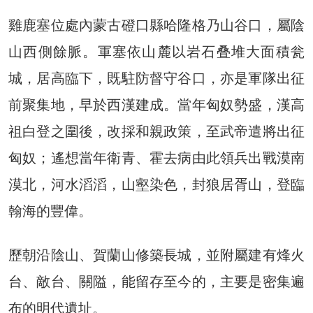
雞鹿塞位處內蒙古磴口縣哈隆格乃山谷口，屬陰
山西側餘脈。軍塞依山麓以岩石叠堆大面積瓮
城，居高臨下，既駐防督守谷口，亦是軍隊出征
前聚集地，早於西漢建成。當年匈奴勢盛，漢高
祖白登之圍後，改採和親政策，至武帝遣將出征
匈奴；遙想當年衛青、霍去病由此領兵出戰漠南
漠北，河水滔滔，山壑染色，封狼居胥山，登臨
翰海的豐偉。
歷朝沿陰山、賀蘭山修築長城，並附屬建有烽火
台、敵台、關隘，能留存至今的，主要是密集遍
布的明代遺址。