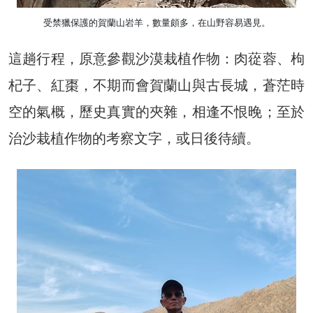
受禁獵保護的賀蘭山岩羊，數量頗多，在山野容易遇見。
這趟行程，原意參觀沙漠栽植作物：肉蓯蓉、枸
杞子、紅棗，不期而會賀蘭山與古長城，蒼茫時
空的氣概，歷史真實的夾雜，相逢不恨晚；至於
治沙栽植作物的考察文字，或日後待續。