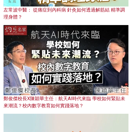
左常波中醫： 從痛症到內科病 針灸如何透過解筋結 精準調
理身體？
鄭俊傑校長X陳穎華主任：航天AI時代來臨 學校如何緊貼未
來潮流？校內數字教育如何實踐落地？