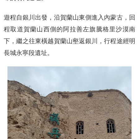
遊程自銀川出發，沿賀蘭山東側進入內蒙古，回
程取道賀蘭山西側的阿拉善左旗騰格里沙漠南
下，繼之往東橫越賀蘭山壑返銀川，行程途經明
長城永寧段遺址。