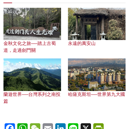
金秋文化之旅──踏上古蜀
永遠的萬安山
道，走過劍門關
蘭遊世界──台灣系列之南投
哈薩克斯坦──世界第九大國
篇
Facebook
WhatsApp
WeChat
Email
LinkedIn
Line
X
PrintFriendl