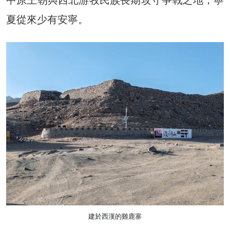
夏從來少有安寧。
建於西漢的雞鹿寨