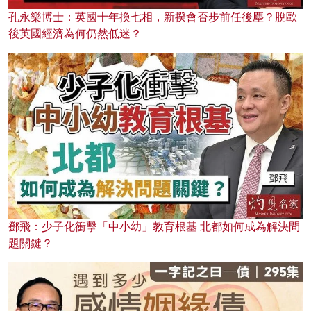
孔永樂博士：英國十年換七相，新揆會否步前任後塵？脫歐
後英國經濟為何仍然低迷？
鄧飛：少子化衝擊「中小幼」教育根基 北都如何成為解決問
題關鍵？