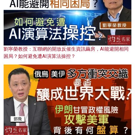
劉寧榮教授：互聯網的開放反催生資訊繭房，AI能避開相同
困局？如何避免遭AI演算法操控？