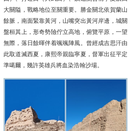
大關隘，戰略地位至關重要。勝金關北依賀蘭山
餘脈，南面緊靠黃河，山嘴突出黃河岸邊，城關
盤桓其上，形奇勢險佇立高地，俯覽平原，一望
無際，落日餘暉伴着颯颯陣風。曾經成吉思汗由
此取道滅西夏，康熙帝親臨寧夏，督軍出征平定
準噶爾，幾許英雄兵將血染浩翰沙場。