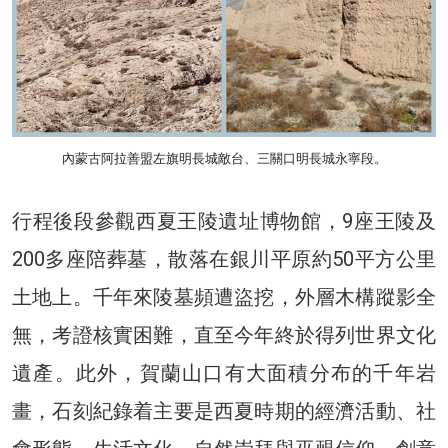
內蒙古阿拉善盟左旗明長城敵台、三關口明長城永寧段。
行程後段參觀西夏王陵遺址博物館，9座王陵及
200多座陪葬墓，散落在銀川平原約50平方公里
土地上。千年來陵墓頻遭盜挖，外層木構蹤影全
無，考證核實困難，直至今年終於得列世界文化
遺產。此外，賀蘭山口有大面積分布的千年岩
畫，石刻紀錄着主要是西夏時期的經濟活動、社