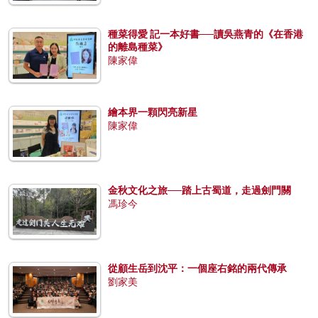
種菜得愛 記一本好書──讀吳燕青的《在香港
的離島種菜》
陳家偉
繪本界一顆閃亮新星
陳家偉
金秋文化之旅──踏上古蜀道，走過劍門關
馮珍今
從顧生岳到沈平：一個座右銘的兩代傳承
劉家美