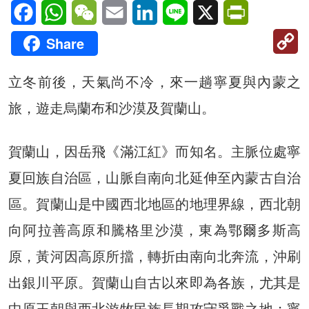
Facebook
WhatsApp
WeChat
Email
LinkedIn
Line
X
PrintFriendl
C
Share
Li
立冬前後，天氣尚不冷，來一趟寧夏與內蒙之
旅，遊走烏蘭布和沙漠及賀蘭山。
賀蘭山，因岳飛《滿江紅》而知名。主脈位處寧
夏回族自治區，山脈自南向北延伸至內蒙古自治
區。賀蘭山是中國西北地區的地理界線，西北朝
向阿拉善高原和騰格里沙漠，東為鄂爾多斯高
原，黃河因高原所擋，轉折由南向北奔流，沖刷
出銀川平原。賀蘭山自古以來即為各族，尤其是
中原王朝與西北游牧民族長期攻守爭戰之地；寧