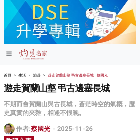
政局
教育
文化
財經
首頁
生活
旅遊
遊走賀蘭山壑 弔古邊塞長城 | 蔡國光
生活
遊走賀蘭山壑 弔古邊塞長城
健康
不期而會賀蘭山與古長城，蒼茫時空的氣概，歷
商業
史真實的夾雜，相逢不恨晚。
科技
作者:
蔡國光
- 2025-11-26
影片