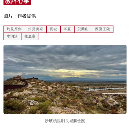
教評心事
名家榜
圖片：作者提供
灼見活動
灼見原創
灼見獨家
長城
寧夏
賀蘭山
西夏王陵
關於我們
水洞溝
雞鹿塞
沙坡頭區明長城勝金關