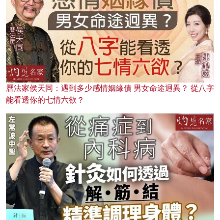
曆法家侯天同：遇到多少感情姻緣債 男女命途迥異？ 從八字
能看透你的七情六欲？