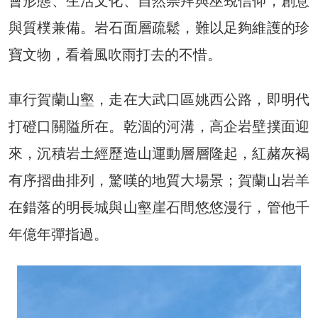
會形態、生活文化、自然崇拜與巫覡信仰，創意
與質樸兼備。岩石面層疏鬆，難以足夠維護的珍
寶文物，看着風吹雨打去的不惜。
車行賀蘭山壑，走在大武口區姚西公路，即明代
打磴口關隘所在。乾涸的河溝，高企岩壁撲面迎
來，沉積岩土經歷造山運動層層隆起，紅赭灰褐
有序摺曲排列，驚嘆的地質大場景；賀蘭山岩羊
在錯落的明長城與山壑崖石間悠悠漫行，管他千
年億年彈指過。