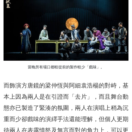
當晚所有場口都較從前的製作較少「戲味」。
而飾演方唐鏡的梁仲恆與阿細袁浩楊的對峙，基
本上因為兩人是在引證而「去片」，而且舞台動
態亦已製造了緊湊的氛圍，兩人在演唱上稍為沉
重而少卻戲味的演繹手法還能理解，但個人更期
待兩人在表露憤怒及無言而對的角力上，可以更