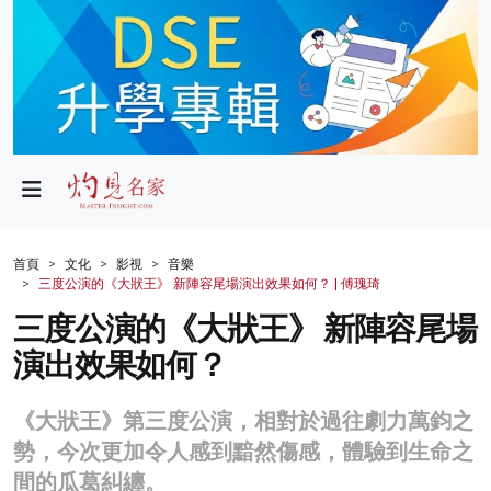
政局
教育
文化
財經
首頁
文化
影視
音樂
三度公演的《大狀王》 新陣容尾場演出效果如何？ | 傅瑰琦
生活
三度公演的《大狀王》 新陣容尾場
健康
演出效果如何？
商業
《大狀王》第三度公演，相對於過往劇力萬鈞之
科技
勢，今次更加令人感到黯然傷感，體驗到生命之
影片
間的瓜葛糾纏。