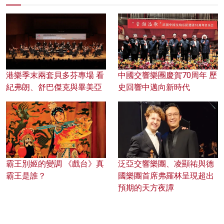
港樂季末兩套貝多芬專場 看
中國交響樂團慶賀70周年 歷
紀弗朗、舒巴傑克與畢美亞
史回響中邁向新時代
霸王別姬的變調 《戲台》真
泛亞交響樂團、凌顯祐與德
霸王是誰？
國樂團首席弗羅林呈現超出
預期的天方夜譚