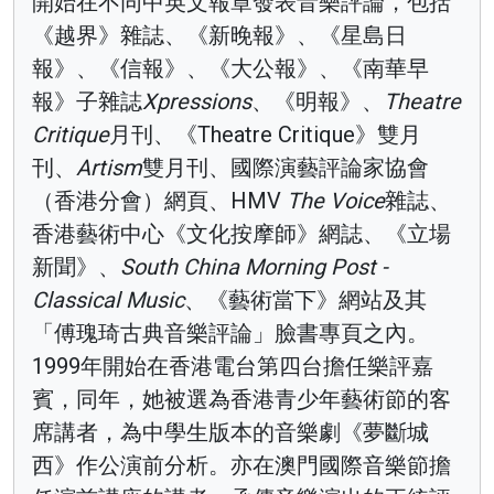
開始在不同中英文報章發表音樂評論，包括
《越界》雜誌、《新晚報》、《星島日
報》、《信報》、《大公報》、《南華早
報》子雜誌
Xpressions
、《明報》、
Theatre
Critique
月刊、《Theatre Critique》雙月
刊、
Artism
雙月刊、國際演藝評論家協會
（香港分會）網頁、HMV
The Voice
雜誌、
香港藝術中心《文化按摩師》網誌、《立場
新聞》、
South China Morning Post -
Classical Music
、《藝術當下》網站及其
「傅瑰琦古典音樂評論」臉書專頁之內。
1999年開始在香港電台第四台擔任樂評嘉
賓，同年，她被選為香港青少年藝術節的客
席講者，為中學生版本的音樂劇《夢斷城
西》作公演前分析。亦在澳門國際音樂節擔