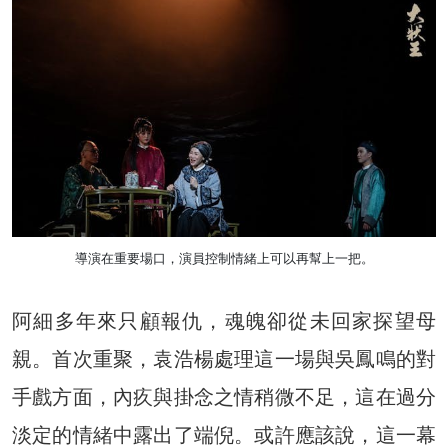
導演在重要場口，演員控制情緒上可以再幫上一把。
阿細多年來只顧報仇，魂魄卻從未回家探望母
親。首次重聚，袁浩楊處理這一場與吳鳳鳴的對
手戲方面，內疚與掛念之情稍微不足，這在過分
淡定的情緒中露出了端倪。或許應該說，這一幕