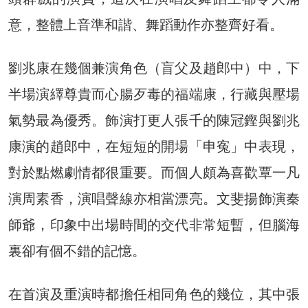
意，整體上音準和諧、舞蹈動作亦整齊好看。
劉兆康在幾個兼演角色（盲父及趙郎中）中，下
半場演繹尊貴而心腸歹毒的福端康，行藏與壓場
氣勢最為優秀。飾演打更人張千的陳冠鏗與劉兆
康演的趙郎中，在短短的開場「申寃」中表現，
對於點燃劇情都很重要。而個人頗為喜歡覃一凡
演周素香，演唱聲線亦相當漂亮。文斐揚飾演秦
師爺，印象中出場時間的交代非常短暫，但腦海
裏卻有個不錯的記憶。
在首演及重演時都擔任相同角色的幾位，其中張