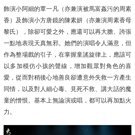
飾演小阿細的覃一凡（亦兼演被馬富姦污的周素
香）及飾演小方唐鏡的陳素妍（亦兼演周素香母
黎氏），除卻可愛之外，應還可以再大膽、誇張
一點地表現天真無邪。她們的演唱令人滿意，但
作為整場戲的引子，在掌握童謠旋律上，應該可
以多加模仿小孩的聲線，增加觀眾對角色的喜
愛，從而對稍後心地善良卻遭意外失救一方產生
同情，以及對人細心毒、見死不救、講大話的魔
童的憎恨。基本上無論演或唱，都可以再加點火
力。