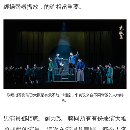
經揚聲器播放，的確相當重要。
歌唱指導謝瑞琼大概是有意不統一唱腔，來表現來自不同背景的人物特
色。
男演員鄧栢聰、劉力致，聯同所有有份兼演大堆
頭群戲的演員，這次在演唱及舞蹈上都令人滿