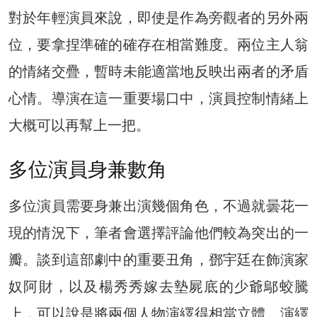
對於年輕演員來說，即使是作為旁觀者的另外兩
位，要拿捏準確的確存在相當難度。兩位主人翁
的情緒交疊，暫時未能適當地反映出兩者的矛盾
心情。導演在這一重要場口中，演員控制情緒上
大概可以再幫上一把。
多位演員身兼數角
多位演員需要身兼出演幾個角色，不過就曇花一
現的情況下，筆者會選擇評論他們較為突出的一
瓣。談到這部劇中的重要丑角，鄧宇廷在飾演家
奴阿財，以及楊秀秀嫁去墊屍底的少爺鄔蛟騰
上，可以說是將兩個人物演繹得相當立體。演繹