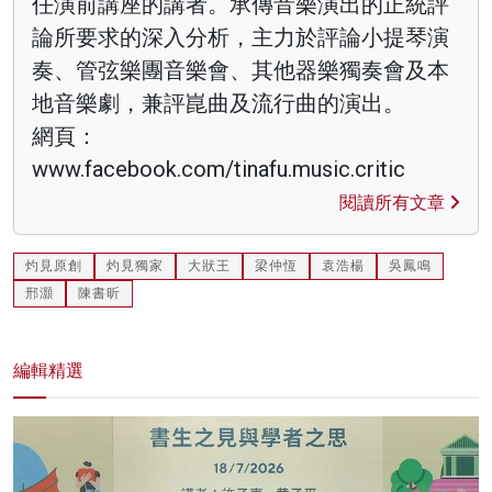
任演前講座的講者。承傳音樂演出的正統評
論所要求的深入分析，主力於評論小提琴演
奏、管弦樂團音樂會、其他器樂獨奏會及本
地音樂劇，兼評崑曲及流行曲的演出。
網頁：
www.facebook.com/tinafu.music.critic
閱讀所有文章
灼見原創
灼見獨家
大狀王
梁仲恆
袁浩楊
吳鳳鳴
邢灝
陳書昕
編輯精選