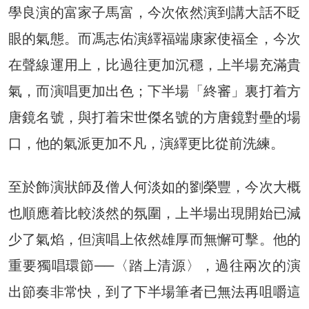
學良演的富家子馬富，今次依然演到講大話不眨
眼的氣態。而馮志佑演繹福端康家使福全，今次
在聲線運用上，比過往更加沉穩，上半場充滿貴
氣，而演唱更加出色；下半場「終審」裏打着方
唐鏡名號，與打着宋世傑名號的方唐鏡對壘的場
口，他的氣派更加不凡，演繹更比從前洗練。
至於飾演狀師及僧人何淡如的劉榮豐，今次大概
也順應着比較淡然的氛圍，上半場出現開始已減
少了氣焰，但演唱上依然雄厚而無懈可擊。他的
重要獨唱環節──〈踏上清源〉，過往兩次的演
出節奏非常快，到了下半場筆者已無法再咀嚼這