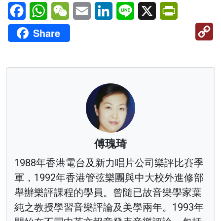
Facebook
WhatsApp
WeChat
Email
LinkedIn
Line
X
PrintFriendl
C
Share
Li
傅瑰琦
1988年香港電台及新力唱片公司樂評比賽季
軍，1992年香港管弦樂團與中大校外進修部
舉辦樂評課程的學員。曾隨已故音樂學家葉
純之教授學習音樂評論及美學兩年。1993年