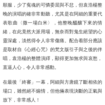
順服，少了寃魂的可憐委屈與不忿，但袁浩楊整
晚的演唱的確非常動聽，尤其是在阿細的重要代
表歌曲〈撒一場白米〉，他整晚醞釀下來的情
緒，在此竟然大派用場，無奈而對鬼生絕望的心
靈深處，淡然得令人非常傷痛。配合着部分應該
是取材自《心經心咒》的梵文版引子與之後的伴
唱，袁浩楊的整體演繹，顯得更加無求與哀愁，
直逼人心，令人非常感動。
在最後「終審」一幕，阿細與方唐鏡了斷相依的
場口，雖然絕不煽情，但他倆表現決斷的正氣與
放下，非常感人！