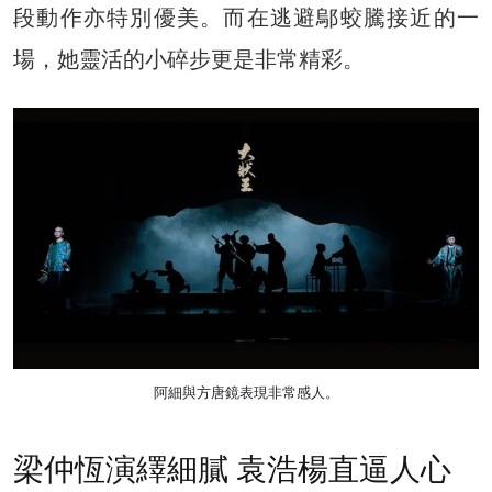
段動作亦特別優美。而在逃避鄔蛟騰接近的一
場，她靈活的小碎步更是非常精彩。
阿細與方唐鏡表現非常感人。
梁仲恆演繹細膩 袁浩楊直逼人心