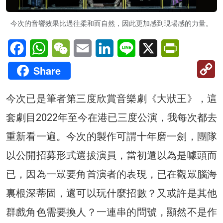
今次的音響效果比過往柔和而自然，因此更加感到現場感的力量。
Facebook
WhatsApp
WeChat
Email
LinkedIn
Line
X
PrintFriendl
C
Share
Li
今次已是筆者第三度欣賞音樂劇《大狀王》，這
套劇目2022年至今在港已三度公演，我每次都去
重新看一遍。今次的製作可謂十年磨一劍，團隊
以公開招募形式選拔演員，當初還以為是噱頭而
已，因為一眾要角首演者的表現，已在觀眾腦海
裏根深蒂固，還可以玩什麼招數？又或許是其他
群戲角色需要換人？一連串的問號，顯然不是作