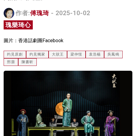
名家榜
作者:
傅瑰琦
- 2025-10-02
灼見活動
瑰樂琦心
關於我們
圖片：香港話劇團Facebook
灼見原創
灼見獨家
大狀王
梁仲恆
袁浩楊
吳鳳鳴
邢灝
陳書昕