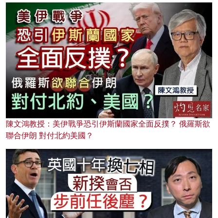
陳文鴻教授：美伊戰爭恐引伊斯蘭國家全面反撲？ 俄羅斯欲
聯合伊朗 對付北約美國？