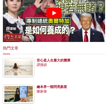
熱門文章
安心是人生最大的寶庫
譚寶碩
繪本界一顆閃亮新星
陳家偉