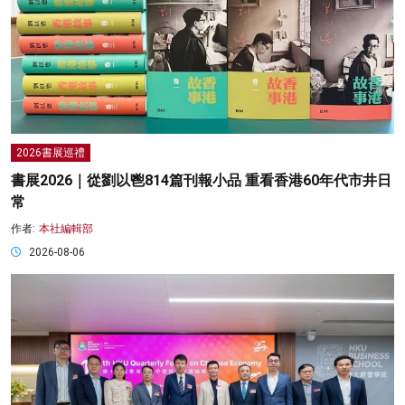
2026書展巡禮
書展2026｜從劉以鬯814篇刊報小品 重看香港60年代市井日
常
作者:
本社編輯部
2026-08-06