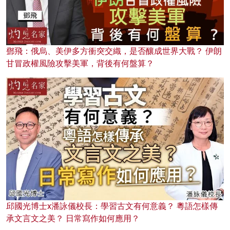
鄧飛：俄烏、美伊多方衝突交織，是否釀成世界大戰？ 伊朗
甘冒政權風險攻擊美軍，背後有何盤算？
邱國光博士x潘詠儀校長：學習古文有何意義？ 粵語怎樣傳
承文言文之美？ 日常寫作如何應用？