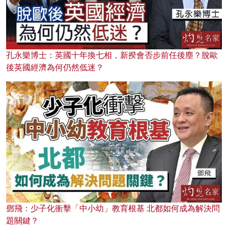
孔永樂博士：英國十年換七相，新揆會否步前任後塵？脫歐
後英國經濟為何仍然低迷？
鄧飛：少子化衝擊「中小幼」教育根基 北都如何成為解決問
題關鍵？