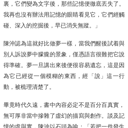
裏，它們變為文字後，那些記憶便徹底丟失了。
我再也沒有辦法用記憶的眼睛看見它，它們經觸
碰、深入的挖掘後，早已消失無蹤。」
陳沖認為這就好比做夢一樣，當我們醒後試着與
別人訴說夢中朦朧的景象，僅憑語言很難把它說
得準確。夢一旦講出來後便很容易遺忘，這是因
為它已經從一個模糊的東西，經「說」這一行
動，被梳理清楚了。
畢竟時代久遠，書中內容必定不是百分百真實，
無可厚非當中摻雜了虛幻的描寫與創作。談及記
憶的虛與實，陳沖以石頭為喻：「若把一件發生