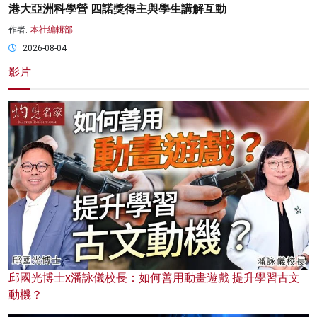
港大亞洲科學營 四諾獎得主與學生講解互動
作者:
本社編輯部
2026-08-04
影片
邱國光博士x潘詠儀校長：如何善用動畫遊戲 提升學習古文
動機？