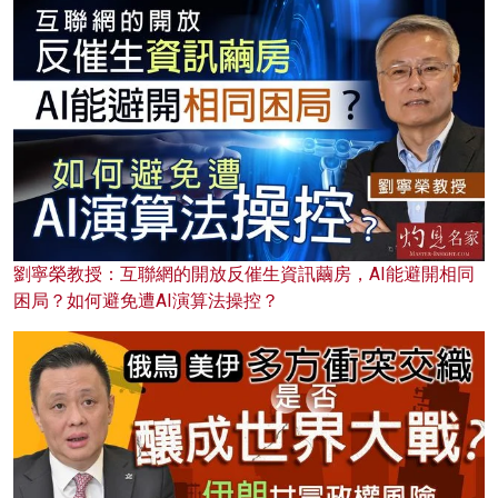
劉寧榮教授：互聯網的開放反催生資訊繭房，AI能避開相同
困局？如何避免遭AI演算法操控？