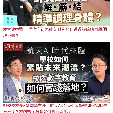
左常波中醫： 從痛症到內科病 針灸如何透過解筋結 精準調
理身體？
鄭俊傑校長X陳穎華主任：航天AI時代來臨 學校如何緊貼未
來潮流？校內數字教育如何實踐落地？