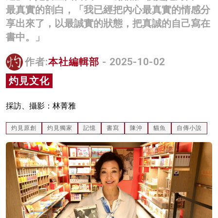
最真實的剖白，「我已經把內心最真實的情感分
名家榜
享出來了，以最誠實的狀態，把真誠的自己寫在
灼見活動
書中。」
關於我們
作者:
本社編輯部
- 2025-10-02
灼見文化
採訪、攝影：林菁雅
灼見原創
灼見獨家
記憶
書寫
陳沖
貓魚
自傳小說