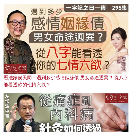
曆法家侯天同：遇到多少感情姻緣債 男女命途迥異？ 從八字
能看透你的七情六欲？