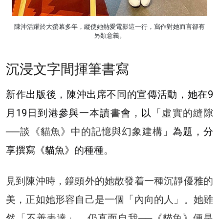
陳沖活躍於大螢幕多年，縱使她熱愛電影這一行，寫作對她而言卻有
另類意義。
沉浸文字間揮筆書寫
新作出版後，陳沖出席不同的宣傳活動，她在9
月19日到港參與一本讀書會，以「
虛實的縫隙
──談《貓魚》中的記憶與幻象建構
」為題，分
享撰寫《貓魚》的種種。
見到陳沖時，鏡頭外的她散發着一種沉靜優雅的
美，正如她形容自己是一個「內向的人」。她雖
然「不善表達」，仍直面自我──《貓魚》便是