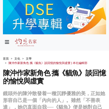
政局
教育
文化
財經
首頁
文化
文學
陳沖作家新角色 攜《貓魚》談回憶的愉悅與虛實 | 本社編輯部
生活
陳沖作家新角色 攜《貓魚》談回憶
健康
的愉悅與虛實
商業
鏡頭外的陳沖散發着一種沉靜優雅的美，正如她
科技
形容自己是一個「內向的人」。雖然「不善表
影片
達」，她仍直面自我──《貓魚》便是她對自己