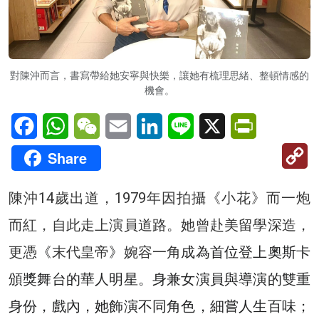
對陳沖而言，書寫帶給她安寧與快樂，讓她有梳理思緒、整頓情感的
機會。
Facebook
WhatsApp
WeChat
Email
LinkedIn
Line
X
PrintFriendl
C
Share
Li
陳沖14歲出道，1979年因拍攝《小花》而一炮
而紅，自此走上演員道路。她曾赴美留學深造，
更憑
《
末代皇帝
》
婉容一角
成為首位登上奧斯卡
頒獎舞台的華人明星。身兼女演員與導演的雙重
身份，戲內，她飾演不同角色，細嘗人生百味；