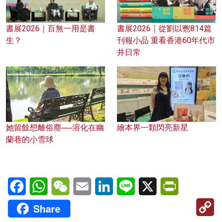
書展2026｜百無一用是書
書展2026｜從劉以鬯814篇
生？
刊報小品 重看香港60年代市
井日常
她留餘想離俗塵──溶化在幽
繪本界一顆閃亮新星
蘭巷的小雪球
Facebook
WhatsApp
WeChat
Email
LinkedIn
Line
X
PrintFriendl
C
Share
Li