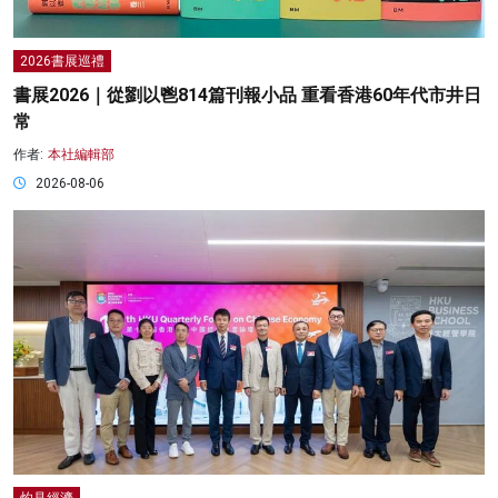
2026書展巡禮
書展2026｜從劉以鬯814篇刊報小品 重看香港60年代市井日
常
作者:
本社編輯部
2026-08-06