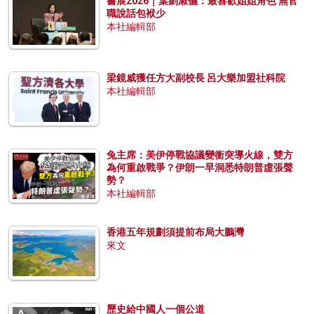
書展2026｜葉劉淑儀：最喜歡姐姐角色 無官
職說話包袱少
本社編輯部
梁鏡威獲任方大副校長 呂大樂加盟社科院
本社編輯部
兔主席：美伊停戰協議變衝突導火線，雙方
為何重啟戰爭？伊朗一早洞悉特朗普虛張聲
勢？
本社編輯部
香港五年規劃須提前布局大鵬灣
來文
歷史給中國人一個公道