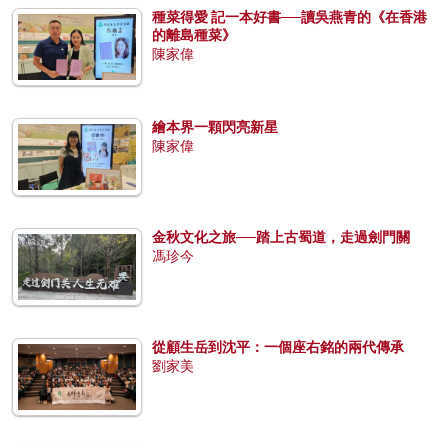
種菜得愛 記一本好書──讀吳燕青的《在香港
的離島種菜》
陳家偉
繪本界一顆閃亮新星
陳家偉
金秋文化之旅──踏上古蜀道，走過劍門關
馮珍今
從顧生岳到沈平：一個座右銘的兩代傳承
劉家美