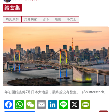
名家榜
談玄集
灼見活動
灼見原創
灼見獨家
占卜
地震
小六壬
關於我們
年初開始謠傳7月日本大地震，最終並沒有發生。（Shutterstock）
Facebook
WhatsApp
WeChat
Email
LinkedIn
Line
X
PrintFriendl