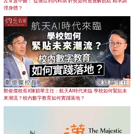
左常波中醫： 從痛症到內科病 針灸如何透過解筋結 精準調
理身體？
鄭俊傑校長X陳穎華主任：航天AI時代來臨 學校如何緊貼未
來潮流？校內數字教育如何實踐落地？