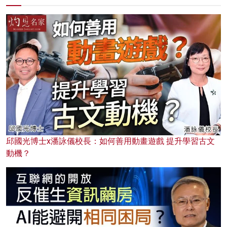
邱國光博士x潘詠儀校長：如何善用動畫遊戲 提升學習古文
動機？