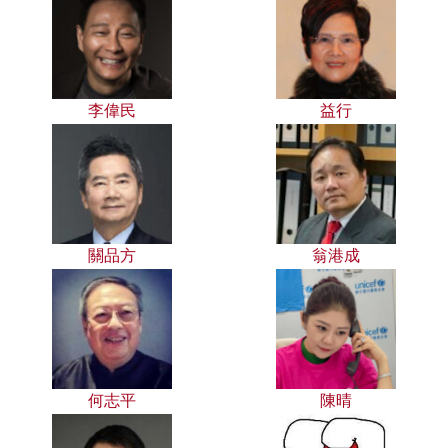
李偉民
益行
關品方
翁港成
何志平
陳晴