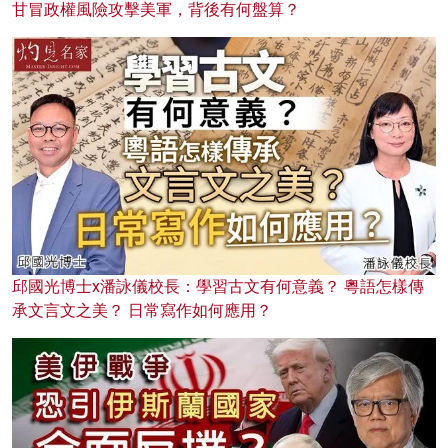
甘冒政權風險攻擊美軍，背後有何盤算？
邱國光博士x潘詠儀校長：學習古文有何意義？ 粵語怎樣傳
承文言文之美？ 日常寫作如何應用？