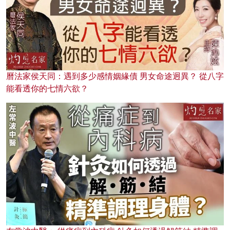
曆法家侯天同：遇到多少感情姻緣債 男女命途迥異？ 從八字
能看透你的七情六欲？