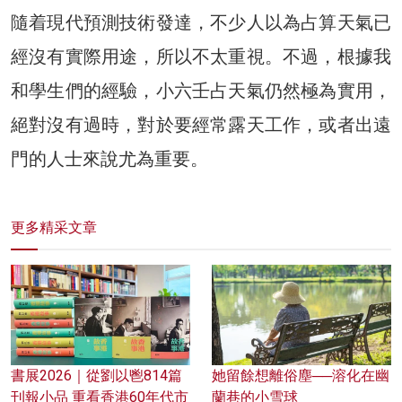
隨着現代預測技術發達，不少人以為占算天氣已
經沒有實際用途，所以不太重視。不過，根據我
和學生們的經驗，小六壬占天氣仍然極為實用，
絕對沒有過時，對於要經常露天工作，或者出遠
門的人士來說尤為重要。
更多精采文章
書展2026｜從劉以鬯814篇
她留餘想離俗塵──溶化在幽
刊報小品 重看香港60年代市
蘭巷的小雪球