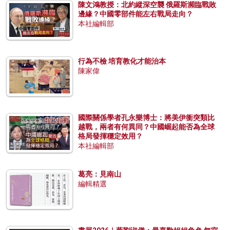
陳文鴻教授：北約縱深空襲 俄羅斯瀕臨戰敗
邊緣？中國零部件能左右戰局走向？
本社編輯部
行為不檢 培育教化才能治本
陳家偉
國際關係學者孔永樂博士：將美伊衝突類比
越戰，兩者有何異同？中國崛起能否為全球
格局發揮穩定效用？
本社編輯部
葛亮：見南山
編輯精選