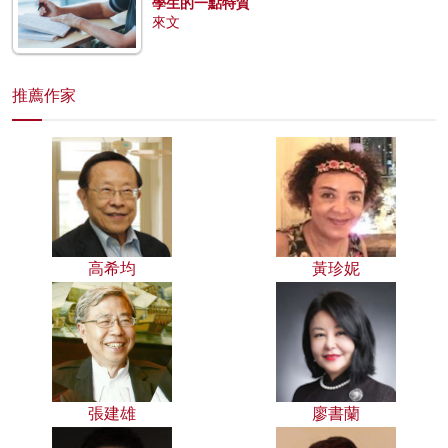
學生的一點特質
來文
推薦作家
高希均
黃珍妮
張建雄
廖書蘭