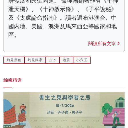
濟發展和民生問題。 命理暢銷著作有《十神
泄天機》、《十神啟示錄》、《子平說秘》
及《太歲論命指南》。讀者遍布港澳台、中
國內地、美國、澳洲及馬來西亞等國家和地
區。
閱讀所有文章
灼見原創
灼見獨家
占卜
地震
小六壬
編輯精選