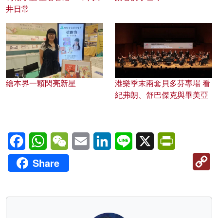
井日常
繪本界一顆閃亮新星
港樂季末兩套貝多芬專場 看
紀弗朗、舒巴傑克與畢美亞
Facebook
WhatsApp
WeChat
Email
LinkedIn
Line
X
PrintFriendl
C
Share
Li