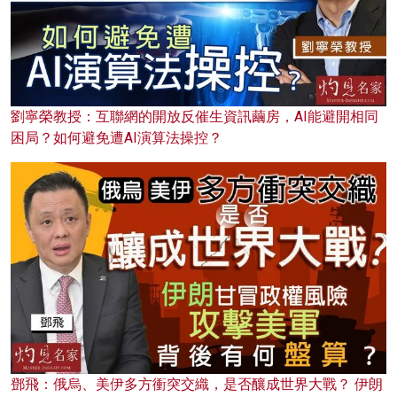
劉寧榮教授：互聯網的開放反催生資訊繭房，AI能避開相同
困局？如何避免遭AI演算法操控？
鄧飛：俄烏、美伊多方衝突交織，是否釀成世界大戰？ 伊朗