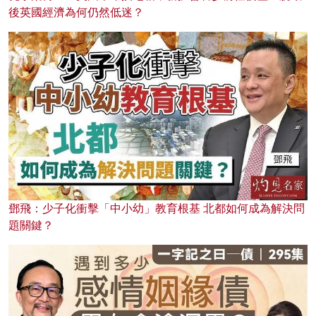
後英國經濟為何仍然低迷？
鄧飛：少子化衝擊「中小幼」教育根基 北都如何成為解決問
題關鍵？