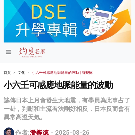
政局
教育
文化
財經
首頁
文化
小六壬可感應地脈能量的波動 | 潘樂德
生活
小六壬可感應地脈能量的波動
健康
謠傳日本上月會發生大地震，有學員為此事占了
商業
一卦，判斷和主流看法剛好相反，日本反而會有
異常高溫天氣。
科技
影片
作者:
潘樂德
- 2025-08-26