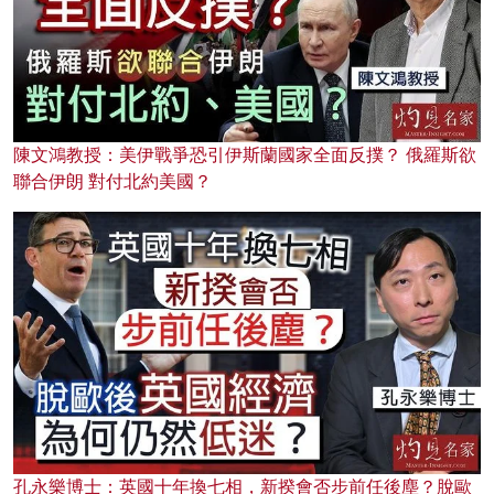
陳文鴻教授：美伊戰爭恐引伊斯蘭國家全面反撲？ 俄羅斯欲
聯合伊朗 對付北約美國？
孔永樂博士：英國十年換七相，新揆會否步前任後塵？脫歐