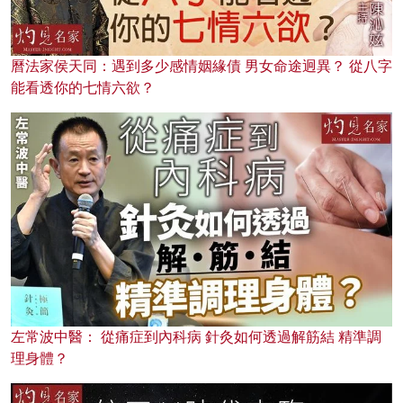
曆法家侯天同：遇到多少感情姻緣債 男女命途迥異？ 從八字
能看透你的七情六欲？
左常波中醫： 從痛症到內科病 針灸如何透過解筋結 精準調
理身體？