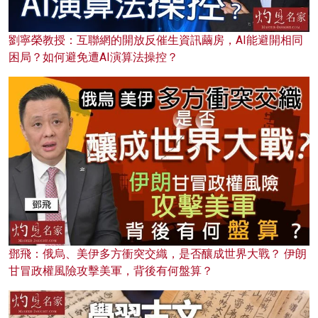
劉寧榮教授：互聯網的開放反催生資訊繭房，AI能避開相同
困局？如何避免遭AI演算法操控？
鄧飛：俄烏、美伊多方衝突交織，是否釀成世界大戰？ 伊朗
甘冒政權風險攻擊美軍，背後有何盤算？