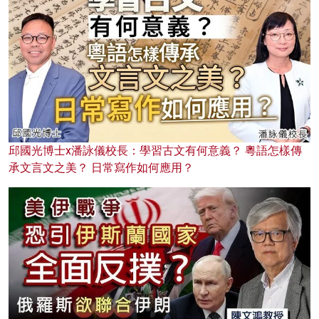
邱國光博士x潘詠儀校長：學習古文有何意義？ 粵語怎樣傳
承文言文之美？ 日常寫作如何應用？