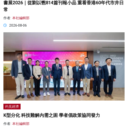
書展2026｜從劉以鬯814篇刊報小品 重看香港60年代市井日
常
作者:
本社編輯部
2026-08-06
灼見經濟
K型分化 科技難解內需之困 學者倡政策協同發力
作者:
本社編輯部