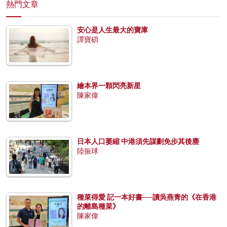
熱門文章
安心是人生最大的寶庫
譚寶碩
繪本界一顆閃亮新星
陳家偉
日本人口萎縮 中港須先謀劃免步其後塵
陸振球
種菜得愛 記一本好書──讀吳燕青的《在香港
的離島種菜》
陳家偉