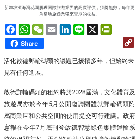
新加坡濱海灣花園屢獲國際旅遊業界的高度評價，獲獎無數，每年更
為當地旅遊業帶來豐厚的收益。
Facebook
WhatsApp
WeChat
Email
LinkedIn
Line
X
PrintFriendl
C
Share
Li
活化啟德郵輪碼頭的議題已擾攘多年，但始終未
見有任何進展。
啟德郵輪碼頭的租約將於2028屆滿，文化體育及
旅遊局亦於今年5月公開邀請團體就郵輪碼頭附
屬商業區和公共空間的使用提交可行建議。政府
憲報在今年7月底刊登啟德智慧綠色集體運輸系