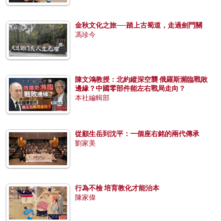
金秋文化之旅──踏上古蜀道，走過劍門關
馮珍今
陳文鴻教授：北約縱深空襲 俄羅斯瀕臨戰敗
邊緣？中國零部件能左右戰局走向？
本社編輯部
從顧生岳到沈平：一個座右銘的兩代傳承
劉家美
行為不檢 培育教化才能治本
陳家偉