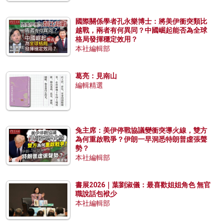
國際關係學者孔永樂博士：將美伊衝突類比
越戰，兩者有何異同？中國崛起能否為全球
格局發揮穩定效用？
本社編輯部
葛亮：見南山
編輯精選
兔主席：美伊停戰協議變衝突導火線，雙方
為何重啟戰爭？伊朗一早洞悉特朗普虛張聲
勢？
本社編輯部
書展2026｜葉劉淑儀：最喜歡姐姐角色 無官
職說話包袱少
本社編輯部