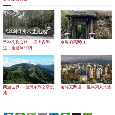
金秋文化之旅──踏上古蜀
永遠的萬安山
道，走過劍門關
蘭遊世界──台灣系列之南投
哈薩克斯坦──世界第九大國
篇
Facebook
WhatsApp
WeChat
Email
LinkedIn
Line
X
PrintFriendl