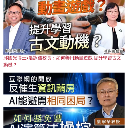
邱國光博士x潘詠儀校長：如何善用動畫遊戲 提升學習古文
動機？