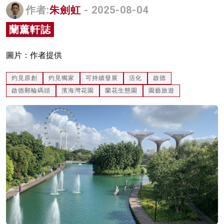
作者:
朱劍虹
- 2025-08-04
名家榜
蘭薰軒誌
灼見活動
關於我們
圖片：作者提供
灼見原創
灼見獨家
可持續發展
活化
啟德
啟德郵輪碼頭
濱海灣花園
蘭花生態園
園藝旅遊