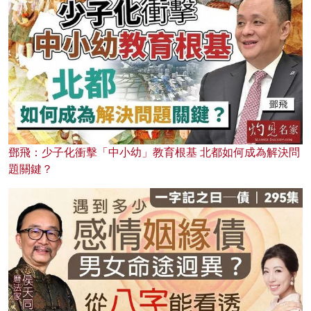
鄧飛：少子化衝擊「中小幼」教育根基 北都如何成為解決問
題關鍵？