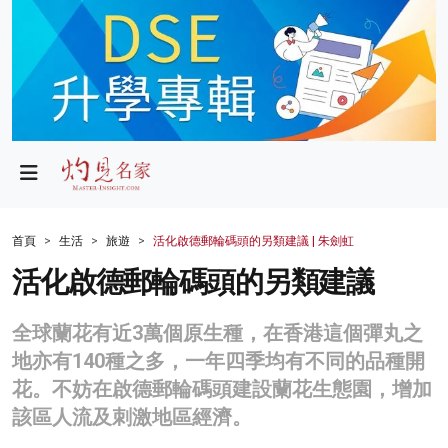
政局
教育
文化
財經
首頁
生活
旅遊
活化啟德郵輪碼頭的另類建議 | 朱劍虹
生活
活化啟德郵輪碼頭的另類建議
健康
全球蘭花有近3萬個原生種，在香港這個彈丸之
商業
地亦有140種之多，一年四季均有不同的品種開
花。不妨在啟德郵輪碼頭建設蘭花生態園，增加
科技
該區人流及刺激地區經濟。
影片