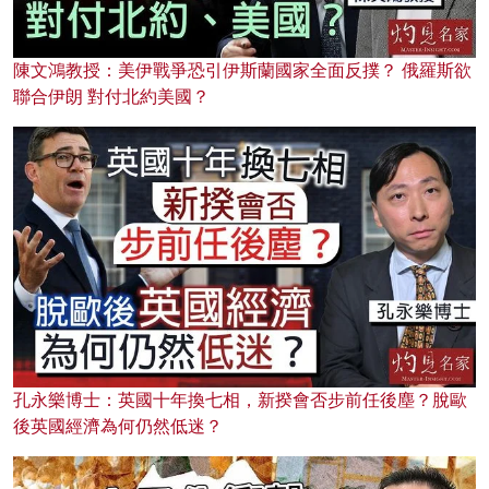
陳文鴻教授：美伊戰爭恐引伊斯蘭國家全面反撲？ 俄羅斯欲
聯合伊朗 對付北約美國？
孔永樂博士：英國十年換七相，新揆會否步前任後塵？脫歐
後英國經濟為何仍然低迷？