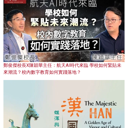
鄭俊傑校長X陳穎華主任：航天AI時代來臨 學校如何緊貼未
來潮流？校內數字教育如何實踐落地？