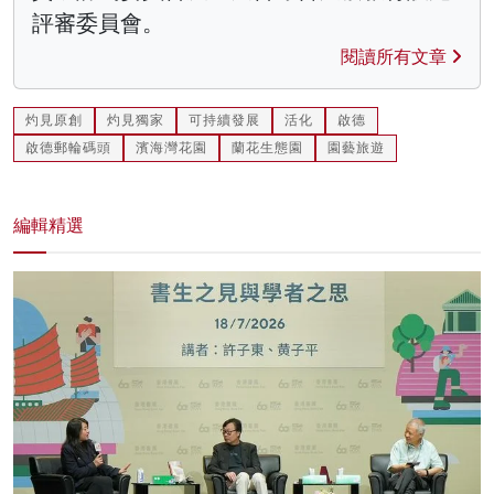
評審委員會。
閱讀所有文章
灼見原創
灼見獨家
可持續發展
活化
啟德
啟德郵輪碼頭
濱海灣花園
蘭花生態園
園藝旅遊
編輯精選