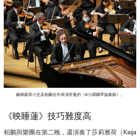
赫姆森與小交及柏鵬合作表演舒曼的《A小調鋼琴協奏曲》。
《映睡蓮》技巧難度高
柏鵬與樂團在第二晚，還演奏了莎莉雅荷（Kaija