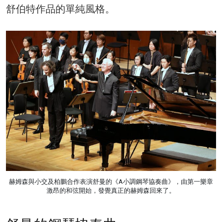
舒伯特作品的單純風格。
赫姆森與小交及柏鵬合作表演舒曼的《A小調鋼琴協奏曲》，由第一樂章
激昂的和弦開始，發覺真正的赫姆森回來了。