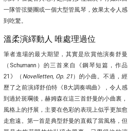
一隊管弦樂團或一個大型管風琴，效果太令人感
到吃驚。
溫柔演繹動人 唯處理過位
筆者進場的最大期望，其實是欣賞他演奏舒曼
（Schumann）的三首來自《鋼琴短篇，作品
21》（
Novelletten, Op. 21
）的小曲。不過，經
歷了之前演繹舒伯特《B大調奏鳴曲》，令人感
到過於斑斕後，赫姆森在這三首舒曼的小曲裏，
風格上的抒展，主要在色彩的表現上似乎更加愈
走愈遠。第一首是典型舒曼的直截了當風格，但