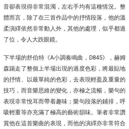
音卻表現得非常混濁，左右手均有這種情況。整
體而言，除了在三首作品中的抒情段落，他的溫
柔演繹依然非常動人外，其他的處理，似乎都過
了位，令人大跌眼鏡。
下半場的舒伯特《A小調奏鳴曲，D845》，赫姆
森踢走了整個上半場出現的過度色彩，將最貼地
的抒情、以最單純的色彩，去表現輕盈及重量的
技巧，而音樂思維的變化，亦極之流暢，樂句的
表現非常悅耳而帶着趣味；樂句段落的鋪排，呼
吸輕重等亦充滿了極高的藝術韻味。筆者非常讚
賞他在這首樂曲的表現，而他的演繹亦非常符合