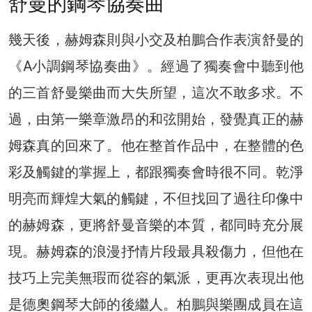
舒曼的鋼琴協奏曲
幾天後，赫姆森則與小交及柏鵬合作表演舒曼的
《A小調鋼琴協奏曲》。經過了獨奏會中聽到他
的三首舒曼樂曲而大失所望，這次不敢多求。不
過，由第一樂章激昂的和弦開始，發覺真正的赫
姆森真的回來了。他在整首作品中，在整體的色
彩及觸鍵的掌握上，都跟獨奏會時很不同。乾淨
明亮而輝煌大氣的觸鍵，不但找回了過往印像中
的赫姆森，更將舒曼音樂的本質，都同時充分展
現。赫姆森的浪漫抒情片段最具殺傷力，但他在
技巧上完美無瑕而從容的氣派，更再次表現出他
是德奧鋼琴大師的後繼人。柏鵬與樂團成員在這