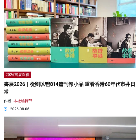
2026書展巡禮
書展2026｜從劉以鬯814篇刊報小品 重看香港60年代市井日
常
作者:
本社編輯部
2026-08-06