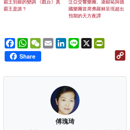
霸王別姬的變調 《戲台》真
泛亞交響樂團、凌顯祐與德
霸王是誰？
國樂團首席弗羅林呈現超出
預期的天方夜譚
Facebook
WhatsApp
WeChat
Email
LinkedIn
Line
X
PrintFriendl
C
Share
Li
傅瑰琦