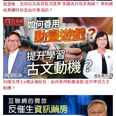
趙靈敏：尼加拉瓜政府取消選舉 美國為何視若無睹？ 專制總
統奧爾特加是如何養成的？
邱國光博士x潘詠儀校長：如何善用動畫遊戲 提升學習古文
動機？