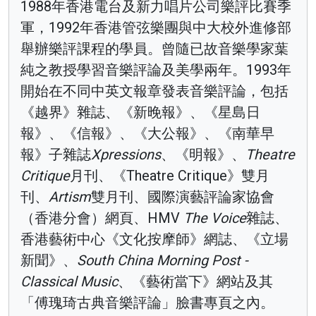
1988年香港電台及新力唱片公司樂評比賽季
軍，1992年香港管弦樂團與中大校外進修部
舉辦樂評課程的學員。曾隨已故音樂學家葉
純之教授學習音樂評論及美學兩年。1993年
開始在不同中英文報章發表音樂評論，包括
《越界》雜誌、《新晚報》、《星島日
報》、《信報》、《大公報》、《南華早
報》子雜誌
Xpressions
、《明報》、
Theatre
Critique
月刊、《Theatre Critique》雙月
刊、
Artism
雙月刊、國際演藝評論家協會
（香港分會）網頁、HMV
The Voice
雜誌、
香港藝術中心《文化按摩師》網誌、《立場
新聞》、
South China Morning Post -
Classical Music
、《藝術當下》網站及其
「傅瑰琦古典音樂評論」臉書專頁之內。