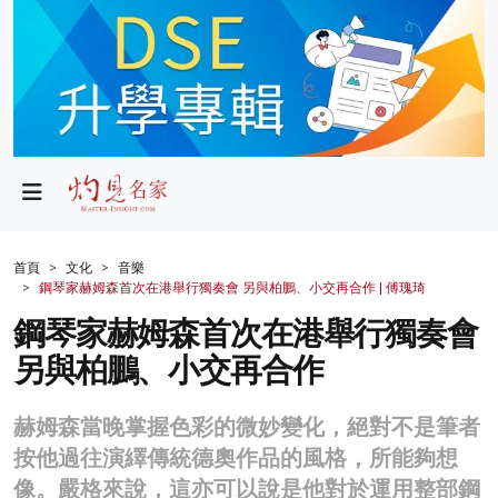
政局
教育
文化
財經
首頁
文化
音樂
鋼琴家赫姆森首次在港舉行獨奏會 另與柏鵬、小交再合作 | 傅瑰琦
生活
鋼琴家赫姆森首次在港舉行獨奏會
健康
另與柏鵬、小交再合作
商業
赫姆森當晚掌握色彩的微妙變化，絕對不是筆者
科技
按他過往演繹傳統德奧作品的風格，所能夠想
影片
像。嚴格來說，這亦可以說是他對於運用整部鋼