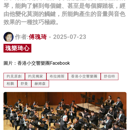
琴，能夠了解到每個鍵、甚至是每個腳踏板，經
名家榜
由他變化莫測的觸鍵，所能夠產生的音量與音色
灼見活動
效果的一種技巧極緻。
關於我們
作者:
傅瑰琦
- 2025-07-23
瑰樂琦心
圖片：香港小交響樂團Facebook
灼見原創
灼見獨家
布拉姆斯
香港小交響樂團
舒伯特
柏鵬
舒曼
赫姆森