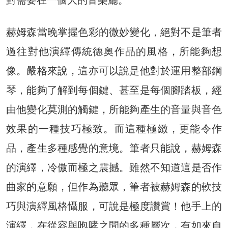
赫姆森當晚掌握色彩的微妙變化，絕對不是筆者
過往對他演繹傳統德奧作品的風格，所能夠想
像。嚴格來說，這亦可以說是他對於運用整部鋼
琴，能夠了解到每個鍵、甚至是每個腳踏板，經
由他變化莫測的觸鍵，所能夠產生的音量與音色
效果的一種技巧極致。而這種極緻，更能令作
品，產生多種感覺的意境。筆者只能說，赫姆森
的演繹，冷傲而極之震撼。雖然不知道這是否作
曲家的意願，但作為聽眾，筆者被赫姆森的軟技
巧與演繹風格懾服，可說是極度讚賞！他手上的
演繹，在從容與咆哮之間的多種層次，有如來自