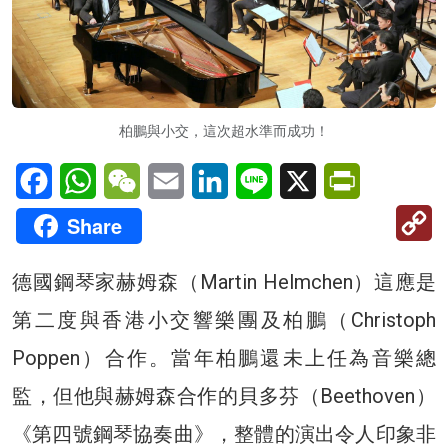
柏鵬與小交，這次超水準而成功！
Facebook
WhatsApp
WeChat
Email
LinkedIn
Line
X
PrintFriendl
C
Share
Li
德國鋼琴家赫姆森（Martin Helmchen）這應是
第二度與香港小交響樂團及柏鵬（Christoph
Poppen）合作。當年柏鵬還未上任為音樂總
監，但他與赫姆森合作的貝多芬（Beethoven）
《第四號鋼琴協奏曲》，整體的演出令人印象非