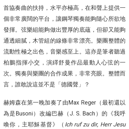
首協奏曲的扶持，水平亦極高，在和聲上提供一
個非常廣闊的平台，讓鋼琴獨奏能夠隨心所欲地
發揮。弦樂組能夠做出豐厚的底蘊，但卻又能夠
通透細膩，木管組的線條非常漂亮。樂團整體的
流動性極之出色，音樂感至上。這亦是筆者聽過
柏鵬指揮小交，演繹舒曼作品最動人心弦的一
次。獨奏與樂團的合作成果，非常亮眼。整體而
言，誰敢說這並不是「德國聲」？
赫姆森在第一晚加奏了由Max Reger（最初還以
為是Busoni）改編巴赫（J. S. Bach）的《我呼
喚你，主耶穌基督》（
Ich ruf zu dir, Herr Jesu