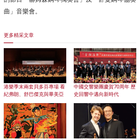
曲」音樂會。
更多精采文章
港樂季末兩套貝多芬專場 看
中國交響樂團慶賀70周年 歷
紀弗朗、舒巴傑克與畢美亞
史回響中邁向新時代