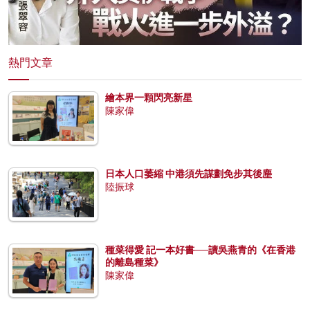
熱門文章
繪本界一顆閃亮新星
陳家偉
日本人口萎縮 中港須先謀劃免步其後塵
陸振球
種菜得愛 記一本好書──讀吳燕青的《在香港
的離島種菜》
陳家偉