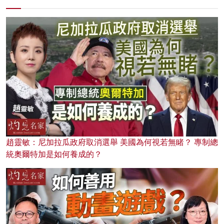
趙靈敏：尼加拉瓜政府取消選舉 美國為何視若無睹？ 專制總
統奧爾特加是如何養成的？