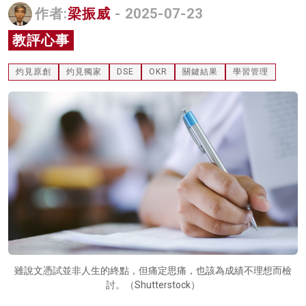
作者:
梁振威
- 2025-07-23
名家榜
教評心事
灼見活動
灼見原創
灼見獨家
DSE
OKR
關鍵結果
學習管理
關於我們
雖說文憑試並非人生的終點，但痛定思痛，也該為成績不理想而檢
討。（Shutterstock）