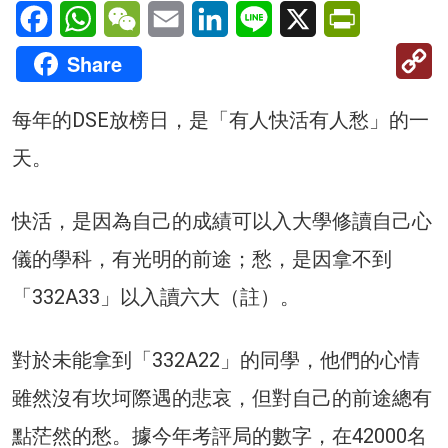
Facebook
WhatsApp
WeChat
Email
LinkedIn
Line
X
PrintFriendl
C
Share
Li
每年的DSE放榜日，是「有人快活有人愁」的一
天。
快活，是因為自己的成績可以入大學修讀自己心
儀的學科，有光明的前途；愁，是因拿不到
「332A33」以入讀六大（註）。
對於未能拿到「332A22」的同學，他們的心情
雖然沒有坎坷際遇的悲哀，但對自己的前途總有
點茫然的愁。據今年考評局的數字，在42000名