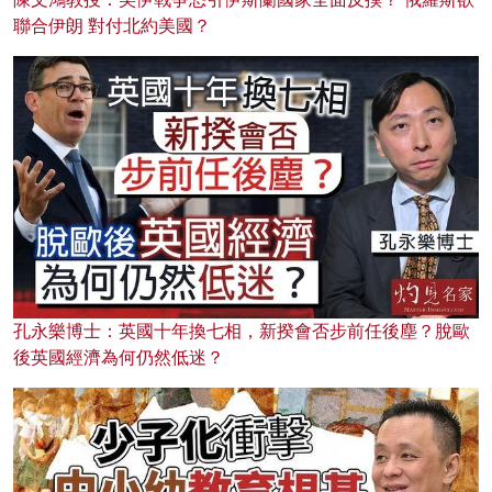
聯合伊朗 對付北約美國？
孔永樂博士：英國十年換七相，新揆會否步前任後塵？脫歐
後英國經濟為何仍然低迷？