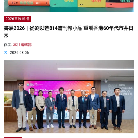
2026書展巡禮
書展2026｜從劉以鬯814篇刊報小品 重看香港60年代市井日
常
作者:
本社編輯部
2026-08-06