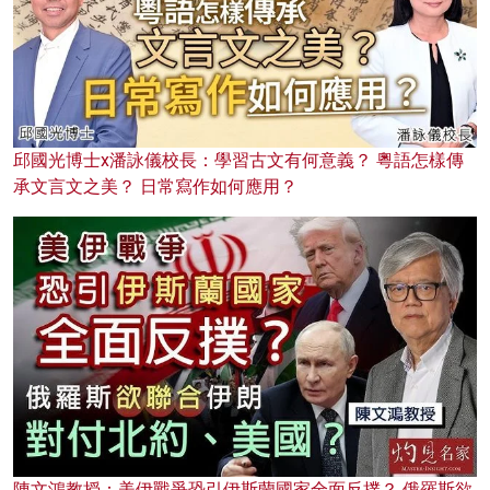
邱國光博士x潘詠儀校長：學習古文有何意義？ 粵語怎樣傳
承文言文之美？ 日常寫作如何應用？
陳文鴻教授：美伊戰爭恐引伊斯蘭國家全面反撲？ 俄羅斯欲