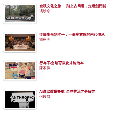
金秋文化之旅──踏上古蜀道，走過劍門關
馮珍今
從顧生岳到沈平：一個座右銘的兩代傳承
劉家美
行為不檢 培育教化才能治本
陳家偉
AI逃獄敲響警號 全球共治才是解方
何民傑