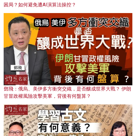
困局？如何避免遭AI演算法操控？
鄧飛：俄烏、美伊多方衝突交織，是否釀成世界大戰？ 伊朗
甘冒政權風險攻擊美軍，背後有何盤算？