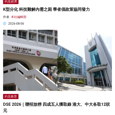
灼見經濟
K型分化 科技難解內需之困 學者倡政策協同發力
作者:
本社編輯部
2026-08-06
灼見教育
DSE 2026｜聯招放榜 四成五人獲取錄 港大、中大各取12狀
元