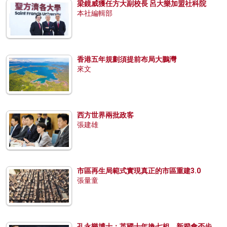
梁鏡威獲任方大副校長 呂大樂加盟社科院
本社編輯部
香港五年規劃須提前布局大鵬灣
來文
西方世界兩批政客
張建雄
市區再生局範式實現真正的市區重建3.0
張量童
孔永樂博士：英國十年換七相，新揆會否步