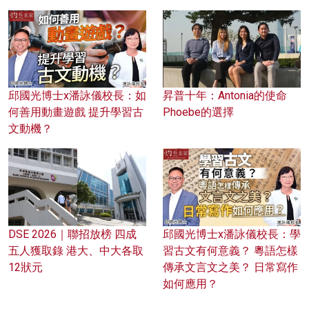
邱國光博士x潘詠儀校長：如
昇普十年：Antonia的使命
何善用動畫遊戲 提升學習古
Phoebe的選擇
文動機？
DSE 2026｜聯招放榜 四成
邱國光博士x潘詠儀校長：學
五人獲取錄 港大、中大各取
習古文有何意義？ 粵語怎樣
12狀元
傳承文言文之美？ 日常寫作
如何應用？