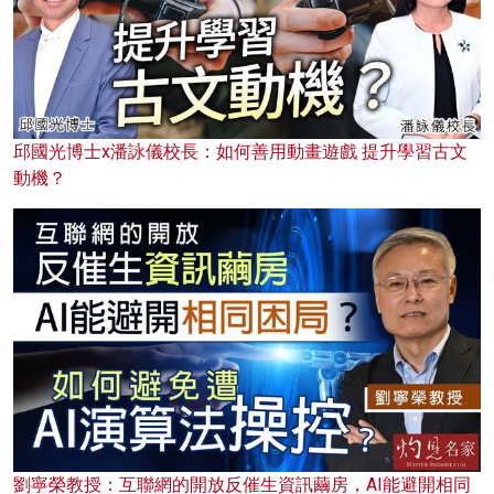
邱國光博士x潘詠儀校長：如何善用動畫遊戲 提升學習古文
動機？
劉寧榮教授：互聯網的開放反催生資訊繭房，AI能避開相同