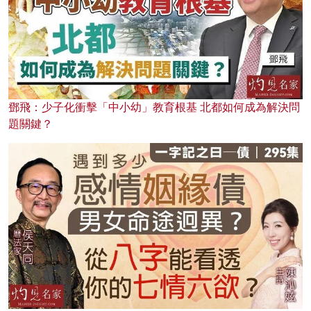
鄧飛：少子化衝擊「中小幼」教育根基 北都如何成為解決問
題關鍵？