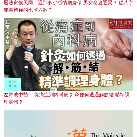
曆法家侯天同：遇到多少感情姻緣債 男女命途迥異？ 從八字
能看透你的七情六欲？
左常波中醫： 從痛症到內科病 針灸如何透過解筋結 精準調
理身體？