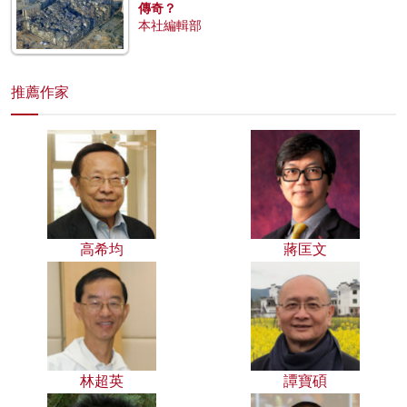
傳奇？
本社編輯部
推薦作家
高希均
蔣匡文
林超英
譚寶碩