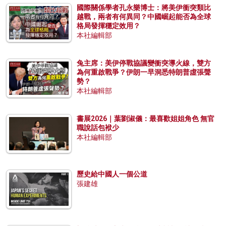
國際關係學者孔永樂博士：將美伊衝突類比
越戰，兩者有何異同？中國崛起能否為全球
格局發揮穩定效用？
本社編輯部
兔主席：美伊停戰協議變衝突導火線，雙方
為何重啟戰爭？伊朗一早洞悉特朗普虛張聲
勢？
本社編輯部
書展2026｜葉劉淑儀：最喜歡姐姐角色 無官
職說話包袱少
本社編輯部
歷史給中國人一個公道
張建雄