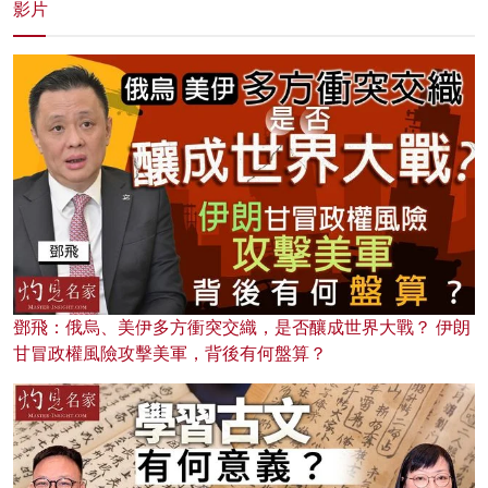
影片
鄧飛：俄烏、美伊多方衝突交織，是否釀成世界大戰？ 伊朗
甘冒政權風險攻擊美軍，背後有何盤算？