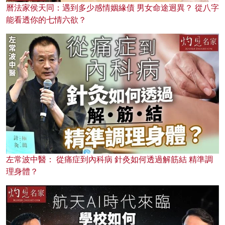
曆法家侯天同：遇到多少感情姻緣債 男女命途迥異？ 從八字
能看透你的七情六欲？
左常波中醫： 從痛症到內科病 針灸如何透過解筋結 精準調
理身體？