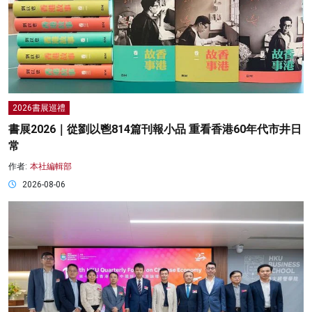
2026書展巡禮
書展2026｜從劉以鬯814篇刊報小品 重看香港60年代市井日
常
作者:
本社編輯部
2026-08-06