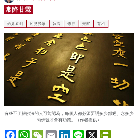
名家榜
常降甘霖
灼見活動
灼見原創
灼見獨家
執着
修行
覺察
有相
關於我們
有些不了解佛法的人可能認為，每個人都必須要誦多少部經、念多少
句佛號才會有功德。（作者提供）
Facebook
WhatsApp
WeChat
Email
LinkedIn
Line
X
PrintFriendl