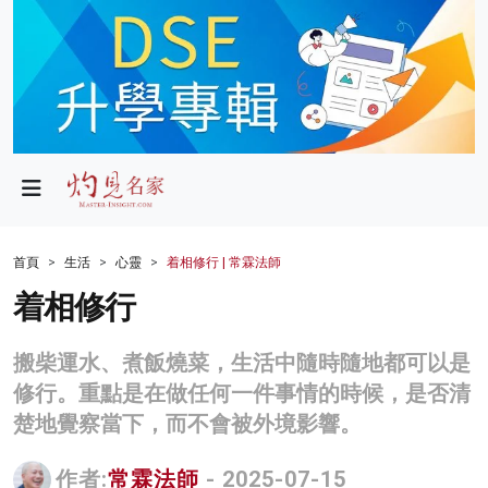
政局
教育
文化
財經
首頁
生活
心靈
着相修行 | 常霖法師
生活
着相修行
健康
搬柴運水、煮飯燒菜，生活中隨時隨地都可以是
商業
修行。重點是在做任何一件事情的時候，是否清
楚地覺察當下，而不會被外境影響。
科技
影片
作者:
常霖法師
- 2025-07-15