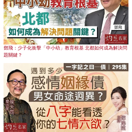
鄧飛：少子化衝擊「中小幼」教育根基 北都如何成為解決問
題關鍵？