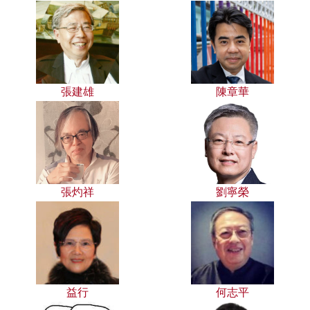
張建雄
陳章華
張灼祥
劉寧榮
益行
何志平