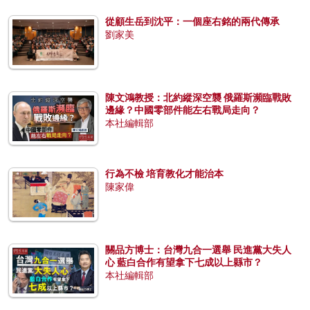
從顧生岳到沈平：一個座右銘的兩代傳承
劉家美
陳文鴻教授：北約縱深空襲 俄羅斯瀕臨戰敗
邊緣？中國零部件能左右戰局走向？
本社編輯部
行為不檢 培育教化才能治本
陳家偉
關品方博士：台灣九合一選舉 民進黨大失人
心 藍白合作有望拿下七成以上縣市？
本社編輯部