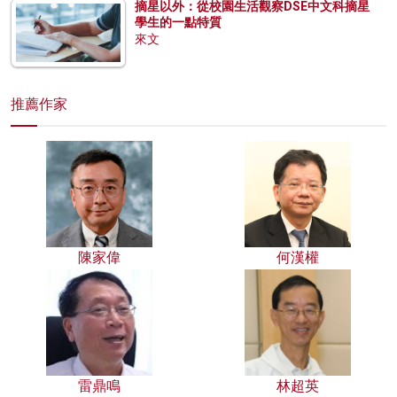
摘星以外：從校園生活觀察DSE中文科摘星
學生的一點特質
來文
推薦作家
陳家偉
何漢權
雷鼎鳴
林超英