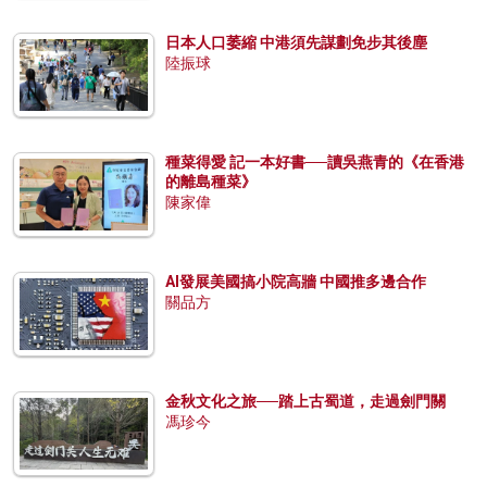
日本人口萎縮 中港須先謀劃免步其後塵
陸振球
種菜得愛 記一本好書──讀吳燕青的《在香港
的離島種菜》
陳家偉
AI發展美國搞小院高牆 中國推多邊合作
關品方
金秋文化之旅──踏上古蜀道，走過劍門關
馮珍今