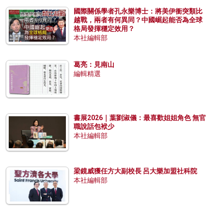
國際關係學者孔永樂博士：將美伊衝突類比
越戰，兩者有何異同？中國崛起能否為全球
格局發揮穩定效用？
本社編輯部
葛亮：見南山
編輯精選
書展2026｜葉劉淑儀：最喜歡姐姐角色 無官
職說話包袱少
本社編輯部
梁鏡威獲任方大副校長 呂大樂加盟社科院
本社編輯部