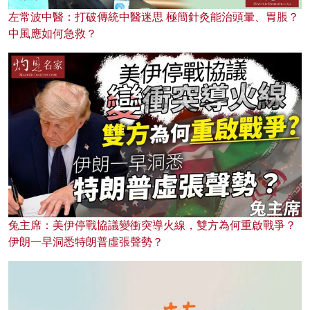
左常波中醫：打破傳統中醫迷思 極簡針灸能治頭暈、胃脹？
中風應如何急救？
兔主席：美伊停戰協議變衝突導火線，雙方為何重啟戰爭？
伊朗一早洞悉特朗普虛張聲勢？