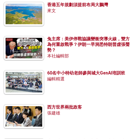
香港五年規劃須提前布局大鵬灣
來文
兔主席：美伊停戰協議變衝突導火線，雙方
為何重啟戰爭？伊朗一早洞悉特朗普虛張聲
勢？
本社編輯部
60名中小特幼老師參與城大GenAI培訓班
編輯精選
西方世界兩批政客
張建雄