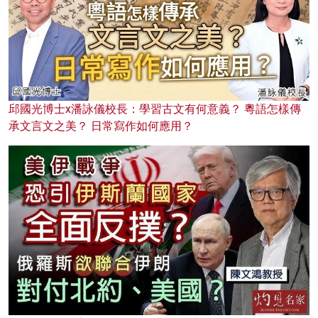
邱國光博士x潘詠儀校長：學習古文有何意義？ 粵語怎樣傳
承文言文之美？ 日常寫作如何應用？