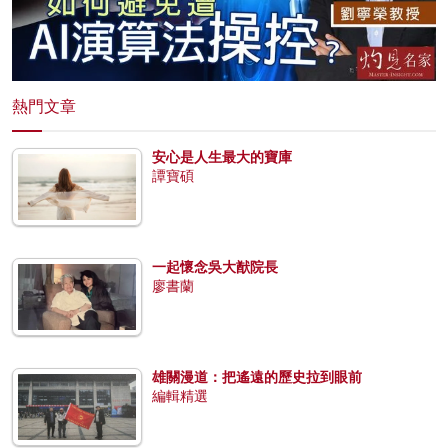
熱門文章
安心是人生最大的寶庫
譚寶碩
一起懷念吳大猷院長
廖書蘭
雄關漫道：把遙遠的歷史拉到眼前
編輯精選