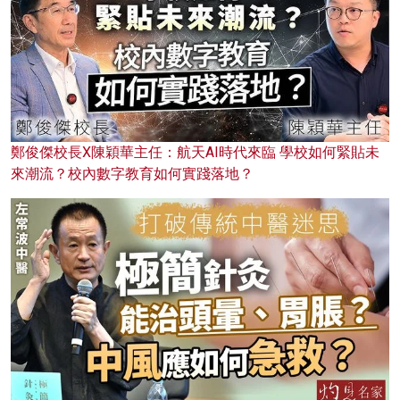
鄭俊傑校長X陳穎華主任：航天AI時代來臨 學校如何緊貼未
來潮流？校內數字教育如何實踐落地？