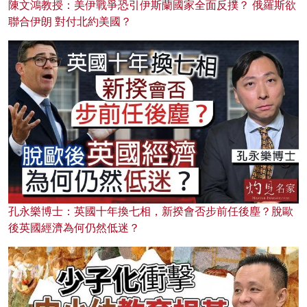
陳文鴻教授：美伊戰爭恐引伊斯蘭國家全面反撲？ 俄羅斯欲
聯合伊朗 對付北約美國？
孔永樂博士：英國十年換七相，新揆會否步前任後塵？脫歐
後英國經濟為何仍然低迷？