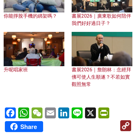
你能掙脫手機的綁架嗎？
書展2026｜廣東歌如何陪伴
我們好好過日子？
升呢唱家班
書展2026｜詹朗林：念經拜
佛可使人生順遂？不若如實
觀照無常
Facebook
WhatsApp
WeChat
Email
LinkedIn
Line
X
PrintFriendl
C
Share
Li