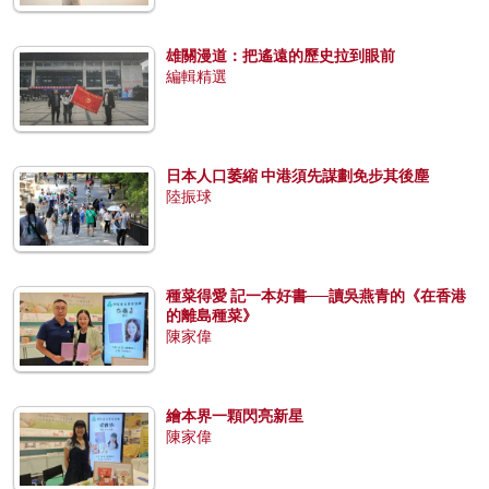
雄關漫道：把遙遠的歷史拉到眼前
編輯精選
日本人口萎縮 中港須先謀劃免步其後塵
陸振球
種菜得愛 記一本好書──讀吳燕青的《在香港
的離島種菜》
陳家偉
繪本界一顆閃亮新星
陳家偉