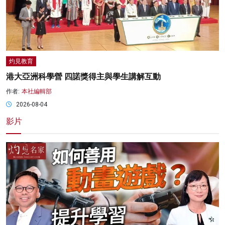
灼見教育
港大亞洲科學營 四諾獎得主與學生講解互動
作者:
本社編輯部
2026-08-04
影片