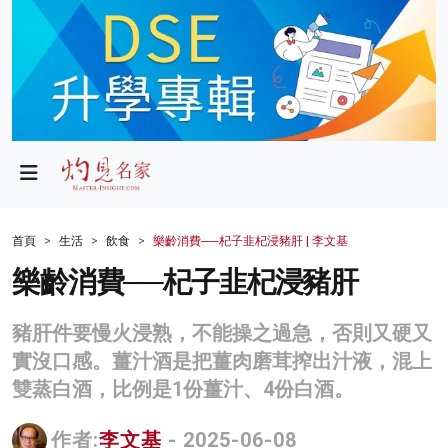
政局
教育
文化
財經
首頁
生活
飲食
樂齡消費──杞子韭杞浸豬肝 | 李文基
生活
樂齡消費──杞子韭杞浸豬肝
健康
豬肝件要慢火浸熟，不能操之過急，否則又硬又
商業
實沒口感。薑汁酒是把薑肉磨茸搾出汁液，混上
雙蒸白酒，比例是1份薑汁、4份白酒。
科技
影片
作者:
李文基
- 2025-06-08