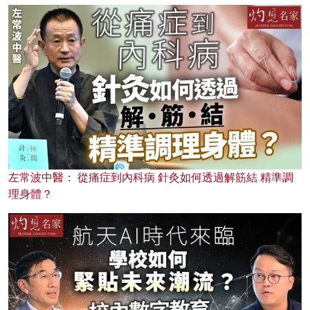
左常波中醫： 從痛症到內科病 針灸如何透過解筋結 精準調
理身體？