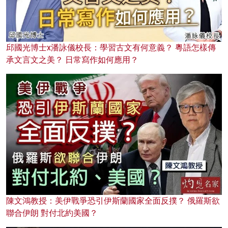
邱國光博士x潘詠儀校長：學習古文有何意義？ 粵語怎樣傳
承文言文之美？ 日常寫作如何應用？
陳文鴻教授：美伊戰爭恐引伊斯蘭國家全面反撲？ 俄羅斯欲
聯合伊朗 對付北約美國？