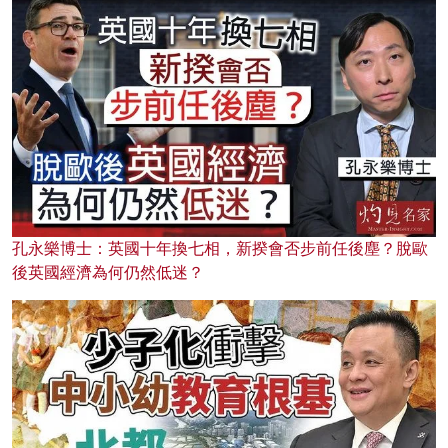
孔永樂博士：英國十年換七相，新揆會否步前任後塵？脫歐
後英國經濟為何仍然低迷？