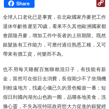
C
Share
Li
全球人口老化已是事實，在北歐國家丹麥把工作
退休年齡推遲至70歲，看來不久其他歐洲國家都
會跟隨丹麥，增加工作中長者的上班期限。既然
銀髮族有工作能力，可應付過往熟悉工種，又可
帶來有價工資，何樂而不為。
也不用每天睡醒百無聊賴混日子，有技能有薪
金，當然可在假日去消費，長假期少不了坐飛機
到較遠地方，找處心儀已久的景色暢遊一番；短
假日到國內湖光山色跑一圈，品嚐各地美食，洗
滌心靈，不失為現特區政府想大力促進的銀髮經