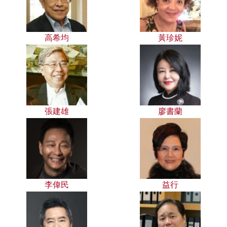
高希均
黃珍妮
張建雄
廖書蘭
李偉民
益行