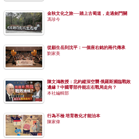
金秋文化之旅──踏上古蜀道，走過劍門關
馮珍今
從顧生岳到沈平：一個座右銘的兩代傳承
劉家美
陳文鴻教授：北約縱深空襲 俄羅斯瀕臨戰敗
邊緣？中國零部件能左右戰局走向？
本社編輯部
行為不檢 培育教化才能治本
陳家偉