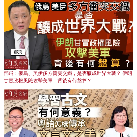
鄧飛：俄烏、美伊多方衝突交織，是否釀成世界大戰？ 伊朗
甘冒政權風險攻擊美軍，背後有何盤算？