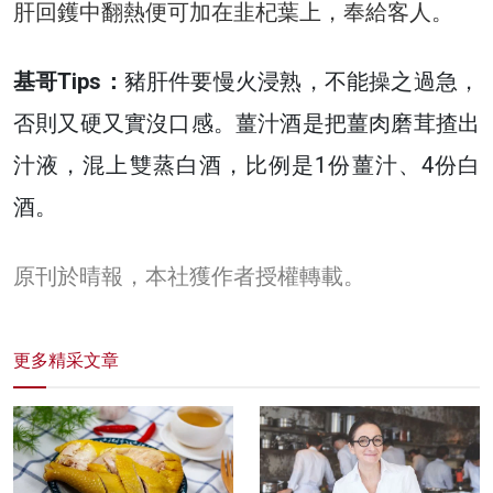
肝回鑊中翻熱便可加在韭杞葉上，奉給客人。
基哥Tips：
豬肝件要慢火浸熟，不能操之過急，
否則又硬又實沒口感。薑汁酒是把薑肉磨茸揸出
汁液，混上雙蒸白酒，比例是1份薑汁、4份白
酒。
原刊於晴報，本社獲作者授權轉載。
更多精采文章