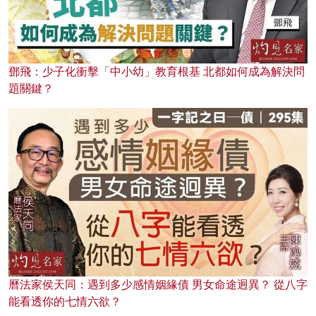
鄧飛：少子化衝擊「中小幼」教育根基 北都如何成為解決問
題關鍵？
曆法家侯天同：遇到多少感情姻緣債 男女命途迥異？ 從八字
能看透你的七情六欲？