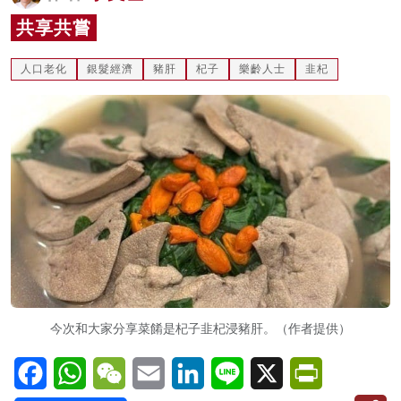
名家榜
共享共嘗
灼見活動
人口老化
銀髮經濟
豬肝
杞子
樂齡人士
韭杞
關於我們
今次和大家分享菜餚是杞子韭杞浸豬肝。（作者提供）
Facebook
WhatsApp
WeChat
Email
LinkedIn
Line
X
PrintFriendl