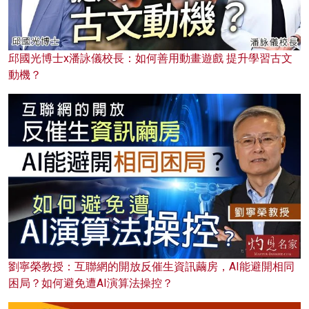
邱國光博士x潘詠儀校長：如何善用動畫遊戲 提升學習古文
動機？
劉寧榮教授：互聯網的開放反催生資訊繭房，AI能避開相同
困局？如何避免遭AI演算法操控？