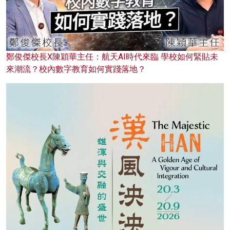
鄭俊傑校長X陳穎華主任：航天AI時代來臨 學校如何緊貼未
來潮流？校內數字教育如何實踐落地？