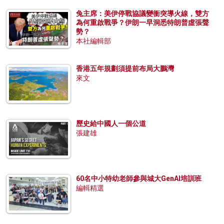
兔主席：美伊停戰協議變衝突導火線，雙方
為何重啟戰爭？伊朗一早洞悉特朗普虛張聲
勢？
本社編輯部
香港五年規劃須提前布局大鵬灣
來文
歷史給中國人一個公道
張建雄
60名中小特幼老師參與城大GenAI培訓班
編輯精選