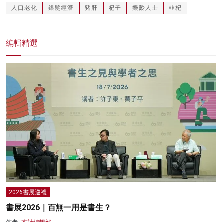
人口老化
銀髮經濟
豬肝
杞子
樂齡人士
韭杞
編輯精選
2026書展巡禮
書展2026｜百無一用是書生？
作者:
本社編輯部