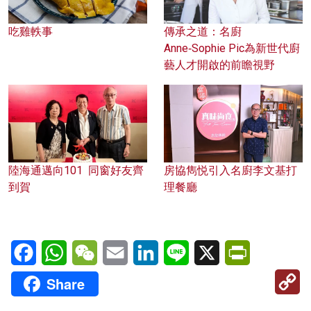
吃雞軼事
傳承之道：名廚
Anne‑Sophie Pic為新世代廚
藝人才開啟的前瞻視野
陸海通邁向101 同窗好友齊
房協雋悦引入名廚李文基打
到賀
理餐廳
Facebook
WhatsApp
WeChat
Email
LinkedIn
Line
X
PrintFriendl
C
Share
Li