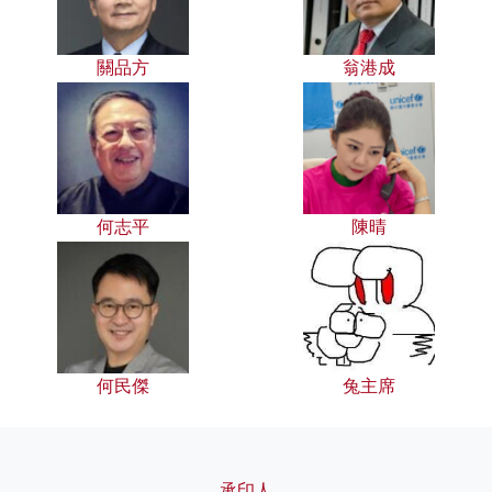
關品方
翁港成
何志平
陳晴
何民傑
兔主席
承印人