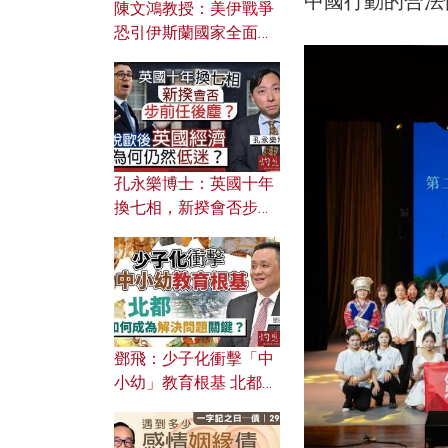
中國行動的合法
陳文鴻教授：美伊戰爭
恐引伊斯蘭國家全面反
撲？ 俄羅斯欲聯合伊朗
對付北約美國？
孔永樂博士：英國十年
換七相，新揆會否步前
任後塵？脫歐後英國經
濟為何仍然低迷？
鄧飛：少子化衝擊「中
小幼」教育根基 北都如
何成為解決問題關鍵？