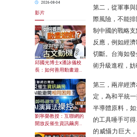
2026-08-04
第二，從軍事與
影片
際風險，不能排
制中國的戰略支
反應，例如經濟
切斷。台海如發
邱國光博士x潘詠儀校
術升級進程，妨
長：如何善用動畫遊戲
提升學習古文動機？
第三，兩岸經濟
定，為和平統一
半導體原料，如
劉寧榮教授：互聯網的
的工具唾手可得
開放反催生資訊繭房，
的威懾力巨大
AI能避開相同困局？如