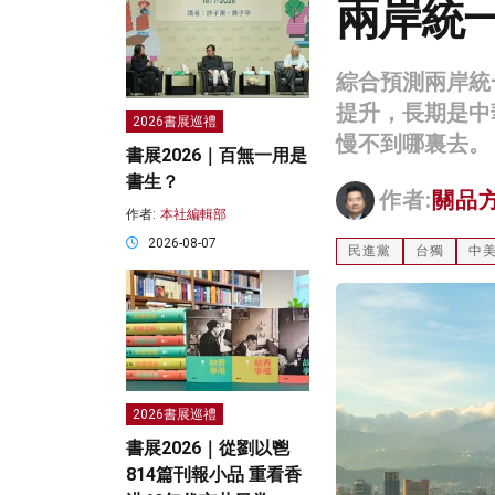
兩岸統
綜合預測兩岸統
提升，長期是中
2026書展巡禮
慢不到哪裏去。
書展2026｜百無一用是
書生？
作者:
關品
作者:
本社編輯部
2026-08-07
民進黨
台獨
中
2026書展巡禮
書展2026｜從劉以鬯
814篇刊報小品 重看香