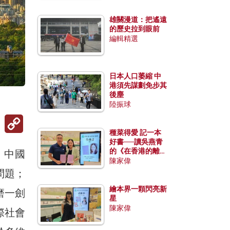
雄關漫道：把遙遠
的歷史拉到眼前
編輯精選
日本人口萎縮 中
港須先謀劃免步其
後塵
陸振球
Copy
Link
種菜得愛 記一本
好書──讀吳燕青
的《在香港的離島
。中國
種菜》
陳家偉
問題；
繪本界一顆閃亮新
磨一劍
星
陳家偉
際社會