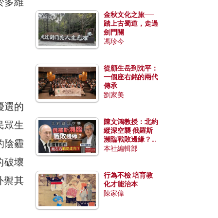
於多維
金秋文化之旅──
踏上古蜀道，走過
劍門關
馮珍今
從顧生岳到沈平：
一個座右銘的兩代
傳承
劉家美
優選的
陳文鴻教授：北約
民眾生
縱深空襲 俄羅斯
瀕臨戰敗邊緣？中
的陰霾
國零部件能左右戰
本社編輯部
局走向？
的破壞
行為不檢 培育教
外禦其
化才能治本
陳家偉