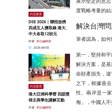
展示堅定的意志
度戰略考量的結
灼見教育
DSE 2026｜聯招放榜
解決台灣問
四成五人獲取錄 港大、
中大各取12狀元
筆者認為，如何
作者:
本社編輯部
2026-08-05
第一，堅持和平
解決方案，是基
命財產損失，違
之下，根據過去
灼見教育
性。兩岸是一
港大亞洲科學營 四諾獎
得主與學生講解互動
侮」，中國人不
作者:
本社編輯部