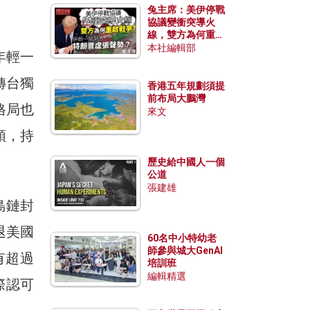
兔主席：美伊停戰
協議變衝突導火
線，雙方為何重啟
戰爭？伊朗一早洞
本社編輯部
年輕一
悉特朗普虛張聲
勢？
轉台獨
香港五年規劃須提
前布局大鵬灣
格局也
來文
頭，持
歷史給中國人一個
公道
張建雄
島鏈封
退美國
60名中小特幼老
師參與城大GenAI
有超過
培訓班
編輯精選
際認可