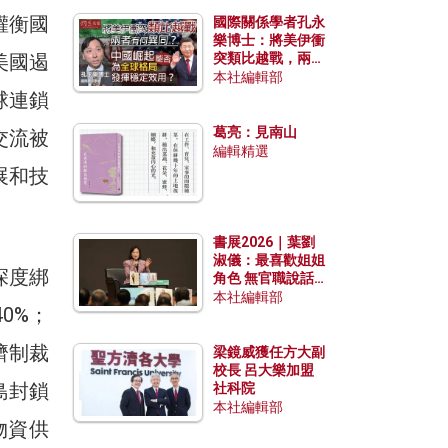
權衡國
國際關係學者孔永
樂博士：將美伊衝
美國遏
突類比越戰，兩者
有何異同？中國崛
本社編輯部
起能否為全球格局
球連鎖
發揮穩定效用？
葛亮：見南山
交流被
編輯精選
展和技
書展2026｜葉劉
淑儀：最喜歡姐姐
深度綁
角色 無官職說話
包袱少
本社編輯部
0%；
濟制裁
梁鏡威獲任方大副
校長 呂大樂加盟
島封鎖
社科院
本社編輯部
物資供