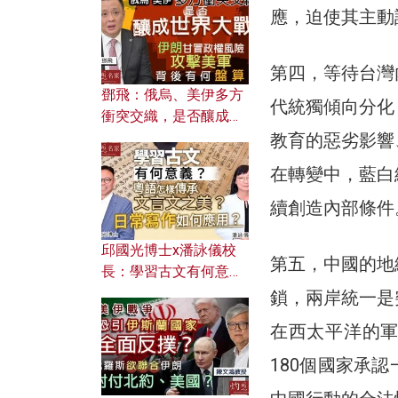
何避免遭AI演算法操
應，迫使其主動
控？
第四，等待台灣
鄧飛：俄烏、美伊多方
代統獨傾向分化
衝突交織，是否釀成世
界大戰？ 伊朗甘冒政權
教育的惡劣影響
風險攻擊美軍，背後有
在轉變中，藍白
何盤算？
續創造內部條件
邱國光博士x潘詠儀校
第五，中國的地
長：學習古文有何意
義？ 粵語怎樣傳承文言
鎖，兩岸統一是
文之美？ 日常寫作如何
在西太平洋的
應用？
180個國家承