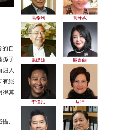
）
高希均
黃珍妮
分的自
是孫子
張建雄
廖書蘭
而屈人
未有絕
用得其
李偉民
益行
威懾、