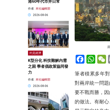
港60年代市井日常
作者:
本社編輯部
2026-08-06
兩
灼見經濟
Facebook
WhatsA
W
K型分化 科技難解內需
之困 學者倡政策協同發
力
筆者積累多年對
作者:
本社編輯部
對兩岸統一問題
2026-08-06
要不戰而勝，因
的做法。有耐心