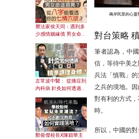
兩岸民眾的心靈
曆法家侯天同：遇到多
對台策略 
少感情姻緣債 男女命途
迥異？ 從八字能看透你
的七情六欲？
筆者認為，中
信，等待中美之
兵法「慎戰」的
左常波中醫： 從痛症到
之兵的境地。因
內科病 針灸如何透過解
筋結 精準調理身體？
對有利的方式，
時。
所以，中國的對
鄭俊傑校長X陳穎華主