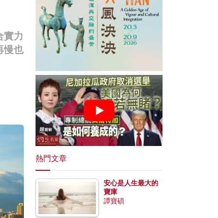
合實力
再慢也
熱門文章
安心是人生最大的
寶庫
譚寶碩