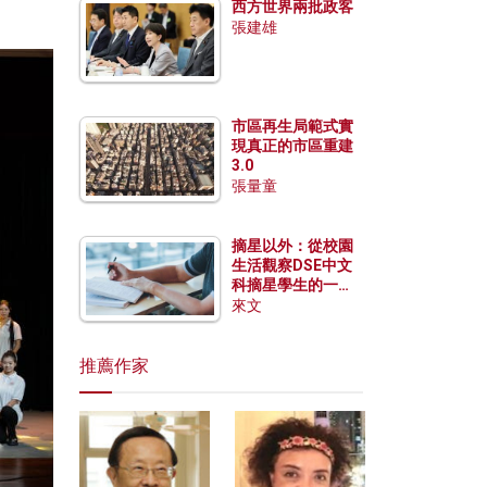
西方世界兩批政客
張建雄
市區再生局範式實
現真正的市區重建
3.0
張量童
摘星以外：從校園
生活觀察DSE中文
科摘星學生的一點
特質
來文
推薦作家