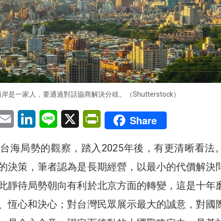
岸是一家人，要通過對話協商解決分歧。（Shutterstock）
pp
eChat
Email
LinkedIn
Line
X
PrintFriendly
Share
台海局勢的觀察，踏入2025年後，有更清晰看法
的決策，筆者認為是長期經營，以最小的代價解決
此靜待局勢朝向有利於北京方面的轉變，這是十年
、恆心和決心；對台灣民眾展示最大的誠意，對國